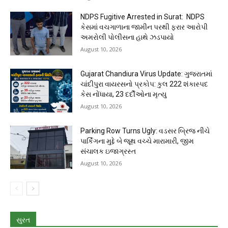
NDPS Fugitive Arrested in Surat: NDPS
કેસમાં વચગાળાના જામીન પરથી ફરાર આરોપી
અમરોલી પોલીસના હાથે ઝડપાયો
August 10, 2026
Gujarat Chandiura Virus Update: ગુજરાતમાં
ચાંદીપુરા વાયરસનો પ્રકોપ: કુલ 222 શંકાસ્પદ
કેસ નોંધાયા, 23 દર્દીઓના મૃત્યુ
August 10, 2026
Parking Row Turns Ugly: વડસર બ્રિજ નીચે
પાર્કિંગના મુદ્દે બે જૂથ વચ્ચે મારામારી, જીમ
સંચાલક ઇજાગ્રસ્ત
August 10, 2026
સુરત