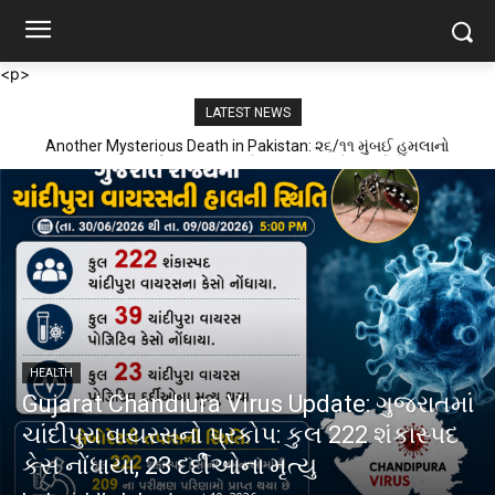
<p>
LATEST NEWS
Another Mysterious Death in Pakistan: ૨૬/૧૧ મુંબઈ હુમલાનો
માસ્ટરમાઇન્ડ અને લશ્કર આતંકી અબ્દુલ-અઝીઝ પાકિસ્તાનમાં
રહસ્યમય રીતે ઠાર
HEALTH
Gujarat Chandiura Virus Update: ગુજરાતમાં
ચાંદીપુરા વાયરસનો પ્રકોપ: કુલ 222 શંકાસ્પદ
કેસ નોંધાયા, 23 દર્દીઓના મૃત્યુ