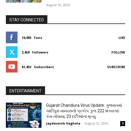
August 10, 2026
STAY CONNECTED
16,985
Fans
LIKE
2,458
Followers
FOLLOW
61,453
Subscribers
SUBSCRIBE
ENTERTAINMENT
Gujarat Chandiura Virus Update: ગુજરાતમાં
ચાંદીપુરા વાયરસનો પ્રકોપ: કુલ 222 શંકાસ્પદ
કેસ નોંધાયા, 23 દર્દીઓના મૃત્યુ
Jaydevsinh Vaghela
-
August 10, 2026
0