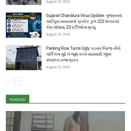
August 10, 2026
Gujarat Chandiura Virus Update: ગુજરાતમાં
ચાંદીપુરા વાયરસનો પ્રકોપ: કુલ 222 શંકાસ્પદ
કેસ નોંધાયા, 23 દર્દીઓના મૃત્યુ
August 10, 2026
Parking Row Turns Ugly: વડસર બ્રિજ નીચે
પાર્કિંગના મુદ્દે બે જૂથ વચ્ચે મારામારી, જીમ
સંચાલક ઇજાગ્રસ્ત
August 10, 2026
અમદાવાદ