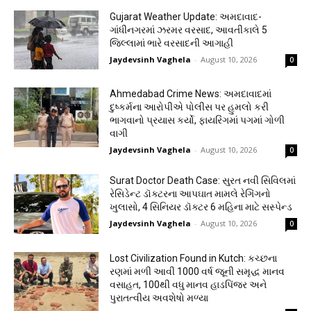
Gujarat Weather Update: અમદાવાદ-
ગાંધીનગરમાં ઝરમર વરસાદ, આવતીકાલે 5
જિલ્લામાં ભારે વરસાદની આગાહી
Jaydevsinh Vaghela
-
August 10, 2026
0
Ahmedabad Crime News: અમદાવાદમાં
દુષ્કર્મના આરોપીએ પોલીસ પર હુમલો કરી
ભાગવાનો પ્રયાસ કર્યો, ફાયરિંગમાં પગમાં ગોળી
વાગી
Jaydevsinh Vaghela
-
August 10, 2026
0
Surat Doctor Death Case: સુરત નવી સિવિલમાં
રેસિડેન્ટ ડૉક્ટરના આપઘાત મામલે રેગિંગનો
ખુલાસો, 4 સિનિયર ડૉક્ટર 6 મહિના માટે સસ્પેન્ડ
Jaydevsinh Vaghela
-
August 10, 2026
0
Lost Civilization Found in Kutch: કચ્છના
રણમાં મળી આવી 1000 વર્ષ જૂની સમૃદ્ધ માનવ
વસાહત, 100થી વધુ માનવ હાડપિંજર અને
પુરાતત્વીય અવશેષો મળ્યા