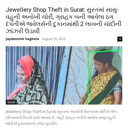
Jewellery Shop Theft in Surat: સુરતમાં સાસુ-
વહુની અનોખી ચોરી, ગ્રાહક બની આવેલા ઠગ
દંપતીએ જ્વેલર્સની દુકાનમાંથી 2 લાખની ચાંદીની
ઝાંઝરી ઉડાવી
Jaydevsinh Vaghela
-
August 10, 2026
0
Surat
Jewellery Shop Theft in Surat: સુરતના અમરોલી વિસ્તારમાં ચોરીનો એક
ચોંકાવનારો કિસ્સો સામે આવ્યો છે. અહીં ગ્રાહક બનીને આવેલા સાસુ-વહુની
જોડીએ દુકાનદારની નજર ચૂકવીને...