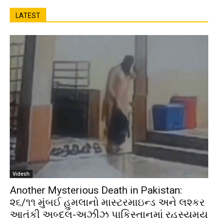
LATEST
Videsh
Another Mysterious Death in Pakistan:
૨૬/૧૧ મુંબઈ હુમલાનો માસ્ટરમાઇન્ડ અને લશ્કર
આતંકી અબ્દુલ-અઝીઝ પાકિસ્તાનમાં રહસ્યમય