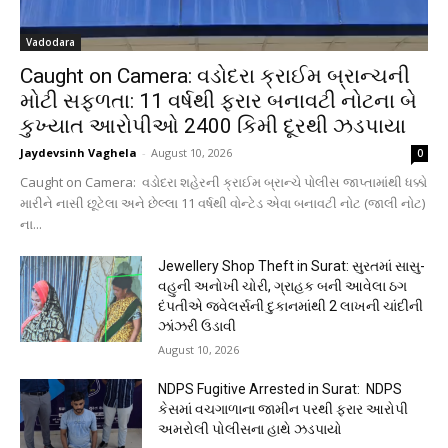
Vadodara
Caught on Camera: વડોદરા ક્રાઈમ બ્રાન્ચની
મોટી સફળતા: 11 વર્ષથી ફરાર બનાવટી નોટના બે
કુખ્યાત આરોપીઓ 2400 કિમી દૂરથી ઝડપાયા
Jaydevsinh Vaghela
-
August 10, 2026
0
Caught on Camera: વડોદરા શહેરની ક્રાઈમ બ્રાન્ચે પોલીસ જાપ્તામાંથી ધક્કો
મારીને નાસી છૂટેલા અને છેલ્લા 11 વર્ષથી વોન્ટેડ એવા બનાવટી નોટ (જાલી નોટ)
ના...
Jewellery Shop Theft in Surat: સુરતમાં સાસુ-
વહુની અનોખી ચોરી, ગ્રાહક બની આવેલા ઠગ
દંપતીએ જ્વેલર્સની દુકાનમાંથી 2 લાખની ચાંદીની
ઝાંઝરી ઉડાવી
August 10, 2026
NDPS Fugitive Arrested in Surat: NDPS
કેસમાં વચગાળાના જામીન પરથી ફરાર આરોપી
અમરોલી પોલીસના હાથે ઝડપાયો