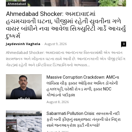
Ahmedabad
Ahmedabad Shocker: અમદાવાદમાં
હચમચાવતી ઘટના, પીજીમાં રહેતી યુવતીના ગળે
વાયર બાંધીને નવા આવેલા સિક્યુરિટી ગાર્ડે આચર્યું
દુષ્કર્મ
Jaydevsinh Vaghela
-
August 9, 2026
0
Ahmedabad Shocker: અમદાવાદના આનંદનગર વિસ્તારમાંથી એક અત્યંત
શરમજનક અને ખૌફનાક ઘટના સામે આવી છે. આનંદનગરની એક પીજી (પેઈંગ
ગેસ્ટ)માં રહેતી અને ઇન્ટિરિયર ડિઝાઇનિંગનો અભ્યાસ...
Massive Corruption Crackdown: AMCના
લાંચિયા ચીફ ફાયર ઓફિસર અમિત ડોંગરેની
હકાલપટ્ટી, ઘરેથી રોકડ મળી, ફાયર NOC
કૌભાંડનો પર્દાફાશ
August 8, 2026
Sabarmati Pollution Crisis: સાબરમતી નદી
ફરી બની ફીણનું સામ્રાજ્ય: તંત્રની ઘોર નિદ્રા
સામે જનઆક્રોશ ફાટી નીકળ્યો!