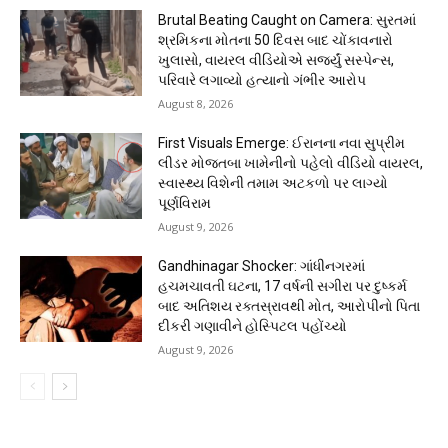
Brutal Beating Caught on Camera: સુરતમાં
શ્રમિકના મોતના 50 દિવસ બાદ ચોંકાવનારો
ખુલાસો, વાયરલ વીડિયોએ સર્જ્યું સસ્પેન્સ,
પરિવારે લગાવ્યો હત્યાનો ગંભીર આરોપ
August 8, 2026
First Visuals Emerge: ઈરાનના નવા સુપ્રીમ
લીડર મોજતબા ખામેનીનો પહેલો વીડિયો વાયરલ,
સ્વાસ્થ્ય વિશેની તમામ અટકળો પર લાગ્યો
પૂર્ણવિરામ
August 9, 2026
Gandhinagar Shocker: ગાંધીનગરમાં
હચમચાવતી ઘટના, 17 વર્ષની સગીરા પર દુષ્કર્મ
બાદ અતિશય રક્તસ્રાવથી મોત, આરોપીનો પિતા
દીકરી ગણાવીને હોસ્પિટલ પહોંચ્યો
August 9, 2026