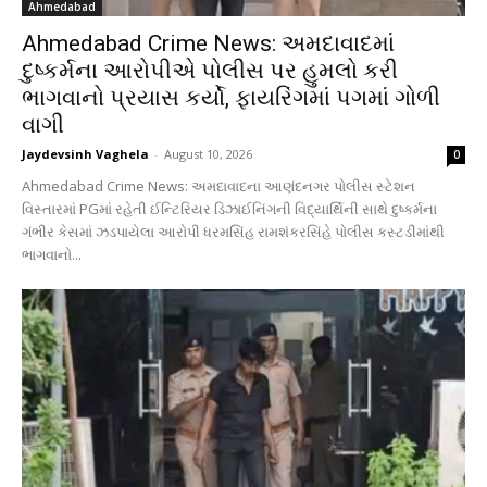
Ahmedabad
Ahmedabad Crime News: અમદાવાદમાં
દુષ્કર્મના આરોપીએ પોલીસ પર હુમલો કરી
ભાગવાનો પ્રયાસ કર્યો, ફાયરિંગમાં પગમાં ગોળી
વાગી
Jaydevsinh Vaghela
-
August 10, 2026
0
Ahmedabad Crime News: અમદાવાદના આણંદનગર પોલીસ સ્ટેશન
વિસ્તારમાં PGમાં રહેતી ઈન્ટિરિયર ડિઝાઈનિંગની વિદ્યાર્થિની સાથે દુષ્કર્મના
ગંભીર કેસમાં ઝડપાયેલા આરોપી ધરમસિંહ રામશંકરસિંહે પોલીસ કસ્ટડીમાંથી
ભાગવાનો...