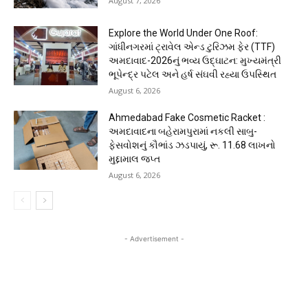
August 7, 2026
Explore the World Under One Roof:
ગાંધીનગરમાં ટ્રાવેલ એન્ડ ટુરિઝમ ફેર (TTF)
અમદાવાદ-2026નું ભવ્ય ઉદ્ઘાટન: મુખ્યમંત્રી
ભૂપેન્દ્ર પટેલ અને હર્ષ સંઘવી રહ્યા ઉપસ્થિત
August 6, 2026
Ahmedabad Fake Cosmetic Racket :
અમદાવાદના બહેરામપુરામાં નકલી સાબુ-
ફેસવોશનું કૌભાંડ ઝડપાયું, રૂ. 11.68 લાખનો
મુદ્દામાલ જપ્ત
August 6, 2026
- Advertisement -