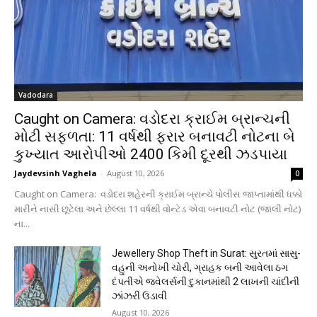
Vadodara
Caught on Camera: વડોદરા ક્રાઈમ બ્રાન્ચની
મોટી સફળતા: 11 વર્ષથી ફરાર બનાવટી નોટના બે
કુખ્યાત આરોપીઓ 2400 કિમી દૂરથી ઝડપાયા
Jaydevsinh Vaghela
-
August 10, 2026
0
Caught on Camera: વડોદરા શહેરની ક્રાઈમ બ્રાન્ચે પોલીસ જાપ્તામાંથી ધક્કો
મારીને નાસી છૂટેલા અને છેલ્લા 11 વર્ષથી વોન્ટેડ એવા બનાવટી નોટ (જાલી નોટ)
ના...
Jewellery Shop Theft in Surat: સુરતમાં સાસુ-
વહુની અનોખી ચોરી, ગ્રાહક બની આવેલા ઠગ
દંપતીએ જ્વેલર્સની દુકાનમાંથી 2 લાખની ચાંદીની
ઝાંઝરી ઉડાવી
August 10, 2026