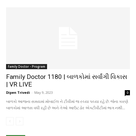
Family Doctor - Program
Family Doctor 1180 | બાળકોમાં સર્વાંગી વિકાસ
| VR LIVE
Dipen Trivedi
-
May 9, 2023
0
બાળકો આજના સમયમાં મોબાઈલ ને ટીવીમાં જ રચ્યા પચ્યા રહે છે. જેના કારણે
બાળકોમાં આળસ વધી રહી છે અને તેઓ આઉટડોર એક્ટીવીટીમાં ભાગ નથી...