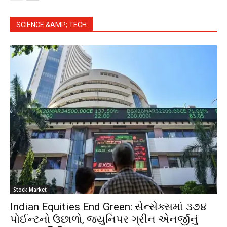
SCIENCE &AMP; TECH
Stock Market
Indian Equities End Green: સેન્સેક્સમાં ૩૭૪
પોઈન્ટનો ઉછાળો, જ્યુનિપર ગ્રીન એનર્જીનું