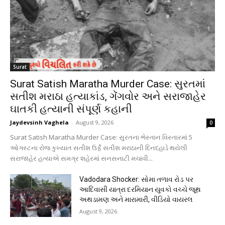
Surat
Surat Satish Maratha Murder Case: સુરતમાં
સતીશ મરાઠા હત્યાકાંડ, ગેંગવોર અને સરાજાહેર
ઘાતકી હત્યાની સંપૂર્ણ કહાની
Jaydevsinh Vaghela
-
August 9, 2026
0
Surat Satish Maratha Murder Case: સુરતના ભેસ્તાન વિસ્તારમાં 5
ઓગસ્ટના રોજ કુખ્યાત સતીશ ઉર્ફે સતીશ મરાઠાની દિનદહાડે થયેલી
સરાજાહેર હત્યાએ સમગ્ર શહેરમાં સનસનાટી મચાવી...
Vadodara Shocker: સોમા તળાવ રોડ પર
આદિવાસી યાત્રા દરમિયાન યુવકો વચ્ચે જૂથ
અથડામણ અને મારામારી, વીડિયો વાયરલ
August 9, 2026