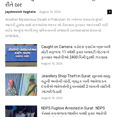
રીતે ઠાર
Jaydevsinh Vaghela
-
August 10, 2026
0
Another Mysterious Death in Pakistan: ૨૬ નવેમ્બર ૨૦૦૮ના મુંબઈ
આતંકી હુમલા સાથે સંકળાયેલા લશ્કર-એ-તૈયબાના કુખ્યાત આતંકવાદી કારી
સઈદ અબ્દુલ-અઝીઝનું પાકિસ્તાનની રાજધાની ઇસ્લામાબાદમાં શંકાસ્પદ
સંજોગોમાં...
Caught on Camera: વડોદરા ક્રાઈમ બ્રાન્ચની
મોટી સફળતા: 11 વર્ષથી ફરાર બનાવટી નોટના બે
કુખ્યાત આરોપીઓ 2400 કિમી દૂરથી ઝડપાયા
August 10, 2026
Jewellery Shop Theft in Surat: સુરતમાં સાસુ-
વહુની અનોખી ચોરી, ગ્રાહક બની આવેલા ઠગ
દંપતીએ જ્વેલર્સની દુકાનમાંથી 2 લાખની ચાંદીની
ઝાંઝરી ઉડાવી
August 10, 2026
NDPS Fugitive Arrested in Surat: NDPS
કેસમાં વચગાળાના જામીન પરથી ફરાર આરોપી