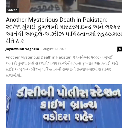
Videsh
Another Mysterious Death in Pakistan:
૨૬/૧૧ મુંબઈ હુમલાનો માસ્ટરમાઇન્ડ અને લશ્કર
આતંકી અબ્દુલ-અઝીઝ પાકિસ્તાનમાં રહસ્યમય
રીતે ઠાર
Jaydevsinh Vaghela
-
August 10, 2026
0
Another Mysterious Death in Pakistan: ૨૬ નવેમ્બર ૨૦૦૮ના મુંબઈ
આતંકી હુમલા સાથે સંકળાયેલા લશ્કર-એ-તૈયબાના કુખ્યાત આતંકવાદી કારી
સઈદ અબ્દુલ-અઝીઝનું પાકિસ્તાનની રાજધાની ઇસ્લામાબાદમાં શંકાસ્પદ
સંજોગોમાં...