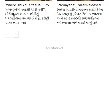
“Where Did You Steal It?”: ‘₹75
‘Ramayana’ Trailer Released:
લાખનું બેગ! ક્યાંથી ચોરી કરી?’,
નિતેશ તિવારીની મહત્ત્વાકાંક્ષી ફિલ્મ
બોલિવૂડના લાડકા ઓરીનું
‘રામાયણ’નું ટ્રેલર રિલીઝ: ભવ્યતા
લક્ઝુરિયસ બેગ જોઈ રોહિત શેટ્ટી
અને સ્ટારકાસ્ટથી સજ્જ ફિલ્મ
ચક્કર ખાઈ ગયો
નવેમ્બરમાં સિનેમાઘરોમાં ગુંજશે
- Advertisement -