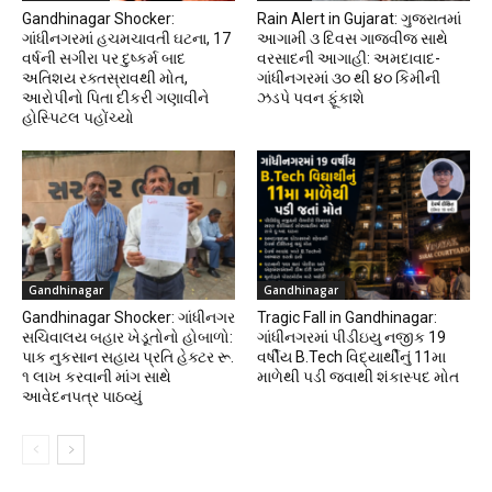
Gandhinagar Shocker:
Rain Alert in Gujarat: ગુજરાતમાં
ગાંધીનગરમાં હચમચાવતી ઘટના, 17
આગામી ૩ દિવસ ગાજવીજ સાથે
વર્ષની સગીરા પર દુષ્કર્મ બાદ
વરસાદની આગાહી: અમદાવાદ-
અતિશય રક્તસ્રાવથી મોત,
ગાંધીનગરમાં ૩૦ થી ૪૦ કિમીની
આરોપીનો પિતા દીકરી ગણાવીને
ઝડપે પવન ફૂંકાશે
હોસ્પિટલ પહોંચ્યો
Gandhinagar
Gandhinagar
Gandhinagar Shocker: ગાંધીનગર
Tragic Fall in Gandhinagar:
સચિવાલય બહાર ખેડૂતોનો હોબાળો:
ગાંધીનગરમાં પીડીઇયુ નજીક 19
પાક નુકસાન સહાય પ્રતિ હેક્ટર રૂ.
વર્ષીય B.Tech વિદ્યાર્થીનું 11મા
૧ લાખ કરવાની માંગ સાથે
માળેથી પડી જવાથી શંકાસ્પદ મોત
આવેદનપત્ર પાઠવ્યું