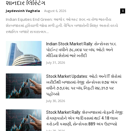
શાનદાર લિસ્ટિંગ
Jaydevsinh Vaghela
-
August 6, 2026
0
Indian Equities End Green: આજે ૬ ઓગસ્ટ ૨૦૬ ના રોજ ભારતીય
શેરબજારમાં હરિયાળી જોવા મળી હતી. વૈશ્વિક બજારોની મિશ્ર અસરો વચ્ચે
સ્થાનિક બજારે સકારાત્મક...
Indian Stock Market Rally: સેન્સેક્સ ૧૬૬
પોઈન્ટ વધીને ૭૮,૦૯૪ પર બંધ; ઓટો અને
મીડિયા શેરોમાં ભારે ખરીદી
July 31, 2026
Stock Market Updates: ઓટો અને IT શેરોમાં
ખરીદીથી બજારમાં તેજી: સેન્સેક્સ ૨૭૪ અંક
વધીને ૭૭,૯૨૮ પર બંધ, નિફ્ટી ૨૪,૩૧૭ પર
પહોંચ્યો
July 30, 2026
Stock Market Rally: શેરબજારમાં તોફાની તેજી:
રોકાણકારોને એક જ દિવસમાં થઈ 4.18 લાખ
કરોડની કમાણી, સેન્સેક્સ 889 અંક ઉછળ્યો
July 29, 2026