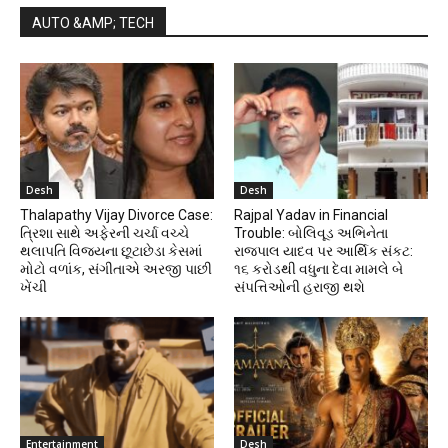
AUTO &AMP; TECH
Desh
Desh
Thalapathy Vijay Divorce Case:
Rajpal Yadav in Financial
ત્રિશા સાથે અફેરની ચર્ચા વચ્ચે
Trouble: બોલિવૂડ અભિનેતા
થલાપતિ વિજયના છૂટાછેડા કેસમાં
રાજપાલ યાદવ પર આર્થિક સંકટ:
મોટો વળાંક, સંગીતાએ અરજી પાછી
૧૬ કરોડથી વધુના દેવા મામલે બે
ખેંચી
સંપત્તિઓની હરાજી થશે
Entertainment
Desh