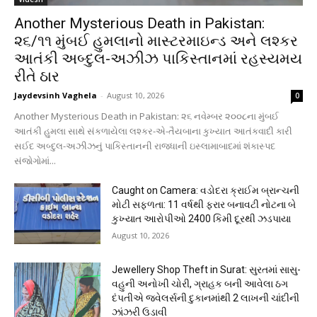
Another Mysterious Death in Pakistan:
૨૬/૧૧ મુંબઈ હુમલાનો માસ્ટરમાઇન્ડ અને લશ્કર
આતંકી અબ્દુલ-અઝીઝ પાકિસ્તાનમાં રહસ્યમય
રીતે ઠાર
Jaydevsinh Vaghela
-
August 10, 2026
0
Another Mysterious Death in Pakistan: ૨૬ નવેમ્બર ૨૦૦૮ના મુંબઈ
આતંકી હુમલા સાથે સંકળાયેલા લશ્કર-એ-તૈયબાના કુખ્યાત આતંકવાદી કારી
સઈદ અબ્દુલ-અઝીઝનું પાકિસ્તાનની રાજધાની ઇસ્લામાબાદમાં શંકાસ્પદ
સંજોગોમાં...
Caught on Camera: વડોદરા ક્રાઈમ બ્રાન્ચની
મોટી સફળતા: 11 વર્ષથી ફરાર બનાવટી નોટના બે
કુખ્યાત આરોપીઓ 2400 કિમી દૂરથી ઝડપાયા
August 10, 2026
Jewellery Shop Theft in Surat: સુરતમાં સાસુ-
વહુની અનોખી ચોરી, ગ્રાહક બની આવેલા ઠગ
દંપતીએ જ્વેલર્સની દુકાનમાંથી 2 લાખની ચાંદીની
ઝાંઝરી ઉડાવી