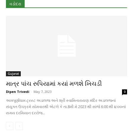
વડોદરા
Gujarat
માત્ર પાંચ રુપિયામાં કયાં મળશે ખિચડી
Dipen Trivedi
-
May 7, 2023
0
અન્નપૂર્ણાધામ ટ્રસ્ટ અડાલજ અને શ્રી સ્વામિનારાયણ મંદિર અડાલજનાં
સંયુક્ત ઉપક્રમે સોમવારથી એટલે કે તા.8મી મે 2023 થી સાંજે 6:00 થી ૪:૦૦નાં
સમય દરમિયાન દરરોજ...