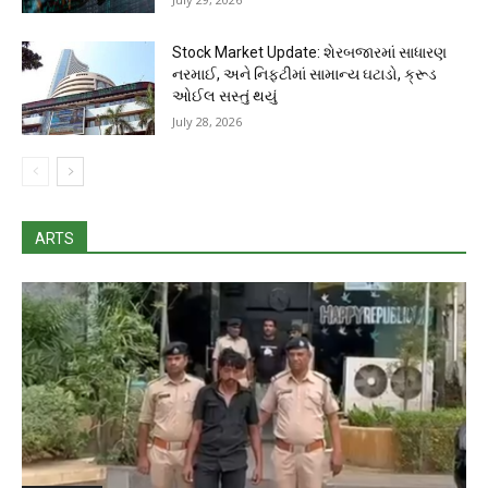
Stock Market Update: શેરબજારમાં સાધારણ
નરમાઈ, અને નિફ્ટીમાં સામાન્ય ઘટાડો, ક્રૂડ
ઓઈલ સસ્તું થયું
July 28, 2026
ARTS