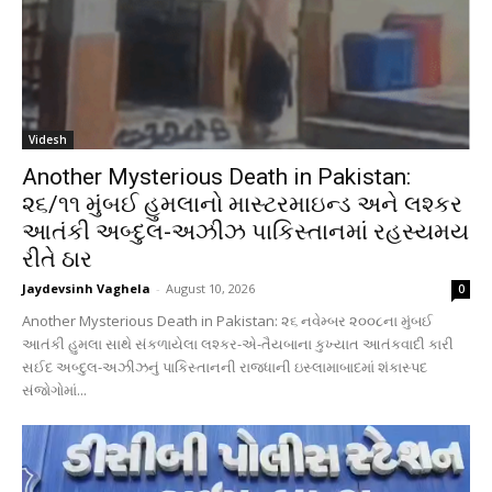
Videsh
Another Mysterious Death in Pakistan:
૨૬/૧૧ મુંબઈ હુમલાનો માસ્ટરમાઇન્ડ અને લશ્કર
આતંકી અબ્દુલ-અઝીઝ પાકિસ્તાનમાં રહસ્યમય
રીતે ઠાર
Jaydevsinh Vaghela
-
August 10, 2026
0
Another Mysterious Death in Pakistan: ૨૬ નવેમ્બર ૨૦૦૮ના મુંબઈ
આતંકી હુમલા સાથે સંકળાયેલા લશ્કર-એ-તૈયબાના કુખ્યાત આતંકવાદી કારી
સઈદ અબ્દુલ-અઝીઝનું પાકિસ્તાનની રાજધાની ઇસ્લામાબાદમાં શંકાસ્પદ
સંજોગોમાં...