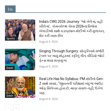
દેશ
India’s CWG 2026 Journey: ‘જો ખેલેગા, વહીં
ખીલેગા’, કોમનવેલ્થ ગેમ્સ 2026ના વિજેતા
ખેલાડીઓ સાથે વડાપ્રધાન મોદીએ કરી મુલાકાત,
શેર કરી ખાસ રીલ
Sports
August 9, 2026
Singing Through Surgery: સોનુ નિગમે સર્જરી
ટેબલ પર ગાયું મોહમ્મદ રફીનું ગીત, વીડિયો જોઈ
ફેન્સ થયા મંત્રમુગ્ધ
August 9, 2026
Desh
Real Life Has No Syllabus: PM મોદીનો Gen-
Z સાથે સંવાદ, “જીવનની પરીક્ષામાં બધું જ આઉટ
ઓફ સિલેબસ હોય છે, માત્ર સવાલ નહીં, ઉકેલ
પણ...
Desh
August 8, 2026