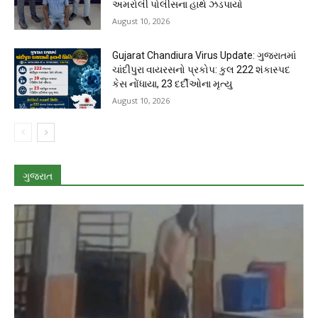
અમરોલી પોલીસના હાથે ઝડપાયો
August 10, 2026
Gujarat Chandiura Virus Update: ગુજરાતમાં
ચાંદીપુરા વાયરસનો પ્રકોપ: કુલ 222 શંકાસ્પદ
કેસ નોંધાયા, 23 દર્દીઓના મૃત્યુ
August 10, 2026
ગુજરાત