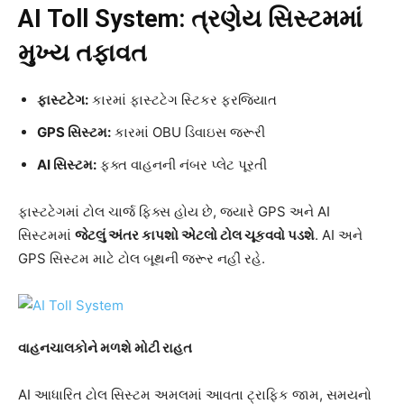
AI Toll System:
ત્રણેય સિસ્ટમમાં
મુખ્ય તફાવત
ફાસ્ટટેગ:
કારમાં ફાસ્ટટેગ સ્ટિકર ફરજિયાત
GPS
સિસ્ટમ:
કારમાં OBU ડિવાઇસ જરૂરી
AI
સિસ્ટમ:
ફક્ત વાહનની નંબર પ્લેટ પૂરતી
ફાસ્ટટેગમાં ટોલ ચાર્જ ફિક્સ હોય છે, જ્યારે GPS અને AI
સિસ્ટમમાં
જેટલું અંતર કાપશો એટલો ટોલ ચૂકવવો પડશે
. AI અને
GPS સિસ્ટમ માટે ટોલ બૂથની જરૂર નહીં રહે.
વાહનચાલકોને મળશે મોટી રાહત
AI આધારિત ટોલ સિસ્ટમ અમલમાં આવતા ટ્રાફિક જામ, સમયનો