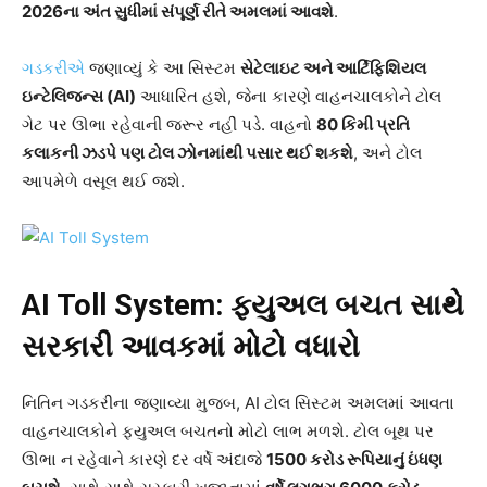
2026
ના અંત સુધીમાં સંપૂર્ણ રીતે અમલમાં આવશે
.
ગડકરીએ
જણાવ્યું કે આ સિસ્ટમ
સેટેલાઇટ અને આર્ટિફિશિયલ
ઇન્ટેલિજન્સ (AI)
આધારિત હશે, જેના કારણે વાહનચાલકોને ટોલ
ગેટ પર ઊભા રહેવાની જરૂર નહીં પડે. વાહનો
80 કિમી પ્રતિ
કલાકની ઝડપે પણ ટોલ ઝોનમાંથી પસાર થઈ શકશે
, અને ટોલ
આપમેળે વસૂલ થઈ જશે.
AI Toll System:
ફ્યુઅલ બચત સાથે
સરકારી આવકમાં મોટો વધારો
નિતિન ગડકરીના જણાવ્યા મુજબ, AI ટોલ સિસ્ટમ અમલમાં આવતા
વાહનચાલકોને ફ્યુઅલ બચતનો મોટો લાભ મળશે. ટોલ બૂથ પર
ઊભા ન રહેવાને કારણે દર વર્ષે અંદાજે
1500
કરોડ રૂપિયાનું ઇંધણ