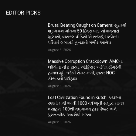
EDITOR PICKS
Brutal Beating Caught on Camera: સુરતમાં
શ્રમિકના મોતના 50 દિવસ બાદ ચોંકાવનારો
ખુલાસો, વાયરલ વીડિયોએ સર્જ્યું સસ્પેન્સ,
પરિવારે લગાવ્યો હત્યાનો ગંભીર આરોપ
August 8, 2026
Massive Corruption Crackdown: AMCના
લાંચિયા ચીફ ફાયર ઓફિસર અમિત ડોંગરેની
હકાલપટ્ટી, ઘરેથી રોકડ મળી, ફાયર NOC
કૌભાંડનો પર્દાફાશ
August 8, 2026
Lost Civilization Found in Kutch: કચ્છના
રણમાં મળી આવી 1000 વર્ષ જૂની સમૃદ્ધ માનવ
વસાહત, 100થી વધુ માનવ હાડપિંજર અને
પુરાતત્વીય અવશેષો મળ્યા
August 8, 2026