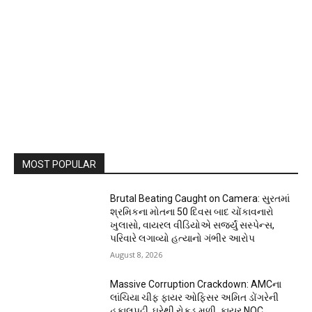
MOST POPULAR
Brutal Beating Caught on Camera: સુરતમાં
શ્રમિકના મોતના 50 દિવસ બાદ ચોંકાવનારો
ખુલાસો, વાયરલ વીડિયોએ સર્જ્યું સસ્પેન્સ,
પરિવારે લગાવ્યો હત્યાનો ગંભીર આરોપ
August 8, 2026
Massive Corruption Crackdown: AMCના
લાંચિયા ચીફ ફાયર ઓફિસર અમિત ડોંગરેની
હકાલપટ્ટી, ઘરેથી રોકડ મળી, ફાયર NOC