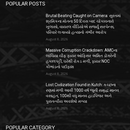
POPULAR POSTS
Brutal Beating Caught on Camera: સુરતમાં
શ્રમિકના મોતના 50 દિવસ બાદ ચોંકાવનારો
ખુલાસો, વાયરલ વીડિયોએ સર્જ્યું સસ્પેન્સ,
પરિવારે લગાવ્યો હત્યાનો ગંભીર આરોપ
August 8, 2026
Massive Corruption Crackdown: AMCના
લાંચિયા ચીફ ફાયર ઓફિસર અમિત ડોંગરેની
હકાલપટ્ટી, ઘરેથી રોકડ મળી, ફાયર NOC
કૌભાંડનો પર્દાફાશ
August 8, 2026
Lost Civilization Found in Kutch: કચ્છના
રણમાં મળી આવી 1000 વર્ષ જૂની સમૃદ્ધ માનવ
વસાહત, 100થી વધુ માનવ હાડપિંજર અને
પુરાતત્વીય અવશેષો મળ્યા
August 8, 2026
POPULAR CATEGORY