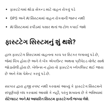
ફાસ્ટટેગમાં થોડા સેકન્ડ માટે વાહન રોકવું પડે
GPS અને AI સિસ્ટમમાં વાહન રોકવાની જરૂર નથી
AI સિસ્ટમમાં સ્પીડમાં પસાર થતાં જ ટોલ કપાઈ જશે
ફાસ્ટટેગ સિસ્ટમનું શું થશે?
હાલ ફાસ્ટટેગ સિસ્ટમમાં વાહનના કાચ પર સ્ટિકર લગાવવું પડે છે,
જેમાં ચિપ હોય છે અને તે બેંક એકાઉન્ટ અથવા પ્રીપેઇડ વોલેટ સાથે
જોડાયેલી હોય છે. બેલેન્સ ન હોય તો ફાસ્ટટેગ બ્લેકલિસ્ટ થઈ જાય
છે અને કેશ પેમેન્ટ કરવું પડે છે.
સરકાર દ્વારા હજી સ્પષ્ટ નથી કરવામાં આવ્યું કે ફાસ્ટટેગ સિસ્ટમને
સંપૂર્ણપણે બંધ કરવામાં આવશે કે નહીં, પરંતુ શક્યતા છે કે ભવિષ્યમાં
સેટેલાઇટ અને AI
આધારિત સિસ્ટમ ફાસ્ટટેગની જગ્યા લેશે
.