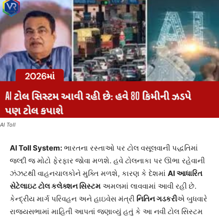
AI Toll
AI Toll System:
ભારતના રસ્તાઓ પર ટોલ વસૂલવાની પદ્ધતિમાં
જલ્દી જ મોટો ફેરફાર જોવા મળશે. હવે ટોલનાકા પર ઊભા રહેવાની
ઝંઝટથી વાહનચાલકોને મુક્તિ મળશે, કારણ કે દેશમાં
AI
આધારિત
સેટેલાઇટ ટોલ કલેક્શન સિસ્ટમ
અમલમાં લાવવામાં આવી રહી છે.
કેન્દ્રીય માર્ગ પરિવહન અને હાઇવેસ મંત્રી
નિતિન ગડકરી
એ બુધવારે
રાજ્યસભામાં માહિતી આપતાં જણાવ્યું હતું કે આ નવી ટોલ સિસ્ટમ