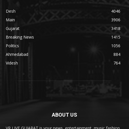
Desh
4046
Main
3906
Gujarat
3418
Breaking News
1415
Politics
1056
Ahmedabad
884
Videsh
764
ABOUT US
VR LIVE GUJARAT is your news, entertainment, music fashion