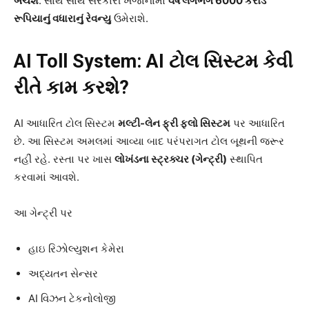
બચશે
. સાથે સાથે સરકારી ખજાનામાં
વર્ષે લગભગ 6000
કરોડ
રૂપિયાનું વધારાનું રેવન્યુ
ઉમેરાશે.
AI Toll System:
AI
ટોલ સિસ્ટમ કેવી
રીતે કામ કરશે?
AI આધારિત ટોલ સિસ્ટમ
મલ્ટી-લેન ફ્રી ફ્લો સિસ્ટમ
પર આધારિત
છે. આ સિસ્ટમ અમલમાં આવ્યા બાદ પરંપરાગત ટોલ બૂથની જરૂર
નહીં રહે. રસ્તા પર ખાસ
લોખંડના સ્ટ્રક્ચર (ગેન્ટ્રી)
સ્થાપિત
કરવામાં આવશે.
આ ગેન્ટ્રી પર
હાઇ રિઝોલ્યુશન કેમેરા
અદ્યતન સેન્સર
AI વિઝન ટેકનોલોજી