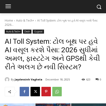
Home
Auto & Tech+
AI Toll System: ટોલ બૂથ પર હવે AI વસૂલ કરશે પૈસા:
2026...
Auto & Tech+
Desh
Gujarat
AI Toll System: ટોલ બૂથ પર હવે
AI વસૂલ કરશે પૈસા: 2026 સુધીમાં
અમલ, ફાસ્ટટેગ અને GPSથી કેવી
રીતે અલગ છે નવી સિસ્ટમ?
By
Jaydevsinh Vaghela
December 18, 2025
623
0