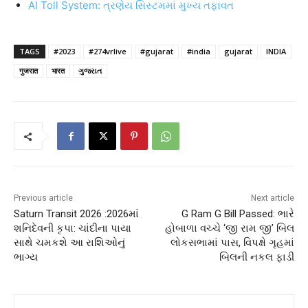
AI Toll System: ત્રણેય સિસ્ટમમાં મુખ્ય તફાવત
TAGS
#2023
#274vrlive
#gujarat
#india
gujarat
INDIA
गुजरात
भारत
ગુજરાત
Previous article
Next article
Saturn Transit 2026 :2026માં
G Ram G Bill Passed: ભારે
શનિદેવની કૃપા: ચાંદીના પાયા
હોબાળા વચ્ચે ‘જી રામ જી’ બિલ
સાથે ચમકશે આ રાશિઓનું
લોકસભામાં પાસ, વિપક્ષે ગૃહમાં
ભાગ્ય
બિલની નકલ ફાડી