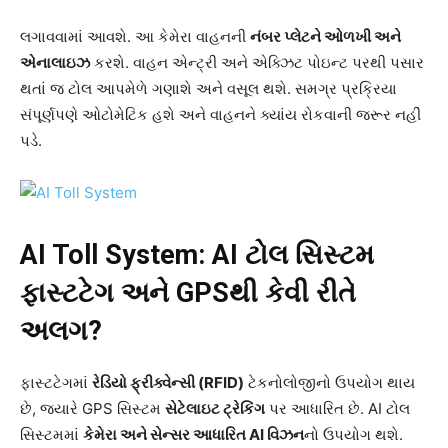
લગાવવામાં આવશે. આ કેમેરા વાહનની
નંબર પ્લેટને ઓળખી અને
એનાલાઇઝ
કરશે. વાહન એન્ટ્રી અને એક્ઝિટ પોઇન્ટ પરથી પસાર
થતાં જ ટોલ આપમેળે ગણાશે અને વસૂલ થશે. સમગ્ર પ્રક્રિયા
સંપૂર્ણપણે ઓટોમેટિક હશે અને વાહનને ક્યાંય રોકવાની જરૂર નહીં
પડે.
AI Toll System:
AI
ટોલ સિસ્ટમ
ફાસ્ટટેગ અને GPS
થી કેવી રીતે
અલગ?
ફાસ્ટટેગમાં
રેડિયો ફ્રીક્વેન્સી (RFID)
ટેકનોલોજીનો ઉપયોગ થાય
છે, જ્યારે GPS સિસ્ટમ
સેટેલાઇટ ટ્રેકિંગ
પર આધારિત છે. AI ટોલ
સિસ્ટમમાં
કેમેરા અને સેન્સર આધારિત AI
વિઝન
નો ઉપયોગ થશે.