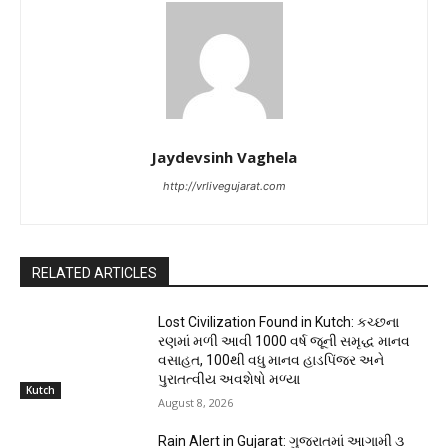
Jaydevsinh Vaghela
http://vrlivegujarat.com
RELATED ARTICLES
Lost Civilization Found in Kutch: કચ્છના
રણમાં મળી આવી 1000 વર્ષ જૂની સમૃદ્ધ માનવ
વસાહત, 100થી વધુ માનવ હાડપિંજર અને
પુરાતત્વીય અવશેષો મળ્યા
Kutch
August 8, 2026
Rain Alert in Gujarat: ગુજરાતમાં આગામી ૩