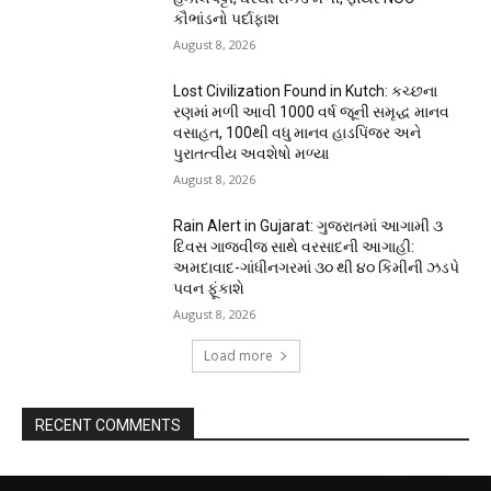
કૌભાંડનો પર્દાફાશ
August 8, 2026
Lost Civilization Found in Kutch: કચ્છના
રણમાં મળી આવી 1000 વર્ષ જૂની સમૃદ્ધ માનવ
વસાહત, 100થી વધુ માનવ હાડપિંજર અને
પુરાતત્વીય અવશેષો મળ્યા
August 8, 2026
Rain Alert in Gujarat: ગુજરાતમાં આગામી ૩
દિવસ ગાજવીજ સાથે વરસાદની આગાહી:
અમદાવાદ-ગાંધીનગરમાં ૩૦ થી ૪૦ કિમીની ઝડપે
પવન ફૂંકાશે
August 8, 2026
Load more
RECENT COMMENTS