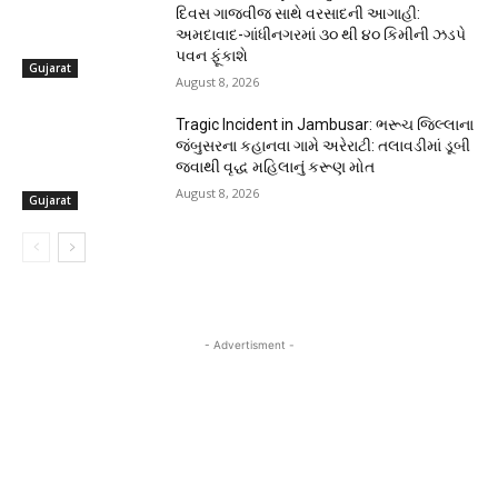
દિવસ ગાજવીજ સાથે વરસાદની આગાહી:
અમદાવાદ-ગાંધીનગરમાં ૩૦ થી ૪૦ કિમીની ઝડપે
પવન ફૂંકાશે
Gujarat
August 8, 2026
Tragic Incident in Jambusar: ભરૂચ જિલ્લાના
જંબુસરના કહાનવા ગામે અરેરાટી: તલાવડીમાં ડૂબી
જવાથી વૃદ્ધ મહિલાનું કરૂણ મોત
August 8, 2026
Gujarat
- Advertisment -