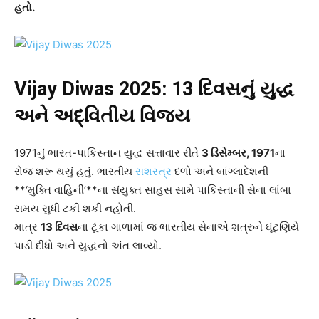
હતો.
Vijay Diwas 2025: 13
દિવસનું યુદ્ધ
અને અદ્વિતીય વિજય
1971નું ભારત-પાકિસ્તાન યુદ્ધ સત્તાવાર રીતે
3 ડિસેમ્બર, 1971
ના
રોજ શરૂ થયું હતું. ભારતીય
સશસ્ત્ર
દળો અને બાંગ્લાદેશની
**‘મુક્તિ વાહિની’**ના સંયુક્ત સાહસ સામે પાકિસ્તાની સેના લાંબા
સમય સુધી ટકી શકી નહોતી.
માત્ર
13 દિવસ
ના ટૂંકા ગાળામાં જ ભારતીય સેનાએ શત્રુને ઘૂંટણિયે
પાડી દીધો અને યુદ્ધનો અંત લાવ્યો.