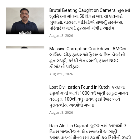
Brutal Beating Caught on Camera: સુરતમાં
શ્રમિકના મોતના 50 દિવસ બાદ ચોંકાવનારો
ખુલાસો, વાયરલ વીડિયોએ સર્જ્યું સસ્પેન્સ,
પરિવારે લગાવ્યો હત્યાનો ગંભીર આરોપ
August 8, 2026
Massive Corruption Crackdown: AMCના
લાંચિયા ચીફ ફાયર ઓફિસર અમિત ડોંગરેની
હકાલપટ્ટી, ઘરેથી રોકડ મળી, ફાયર NOC
કૌભાંડનો પર્દાફાશ
August 8, 2026
Lost Civilization Found in Kutch: કચ્છના
રણમાં મળી આવી 1000 વર્ષ જૂની સમૃદ્ધ માનવ
વસાહત, 100થી વધુ માનવ હાડપિંજર અને
પુરાતત્વીય અવશેષો મળ્યા
August 8, 2026
Rain Alert in Gujarat: ગુજરાતમાં આગામી ૩
દિવસ ગાજવીજ સાથે વરસાદની આગાહી:
અમદાવાદ-ગાંધીનગરમાં ૩૦ થી ૪૦ કિમીની ઝડપે