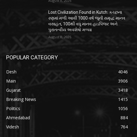
August 8, 2026
Lost Civilization Found in Kutch: કચ્છના
રણમાં મળી આવી 1000 વર્ષ જૂની સમૃદ્ધ માનવ
વસાહત, 100થી વધુ માનવ હાડપિંજર અને
પુરાતત્વીય અવશેષો મળ્યા
August 8, 2026
POPULAR CATEGORY
Desh
4046
Main
3906
Gujarat
3418
Breaking News
1415
Politics
1056
Ahmedabad
884
Videsh
764