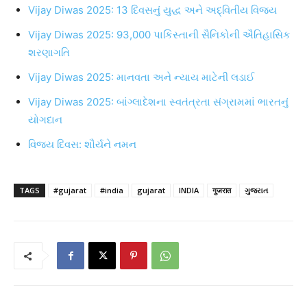
Vijay Diwas 2025: 13 દિવસનું યુદ્ધ અને અદ્વિતીય વિજય
Vijay Diwas 2025: 93,000 પાકિસ્તાની સૈનિકોની ઐતિહાસિક
શરણાગતિ
Vijay Diwas 2025: માનવતા અને ન્યાય માટેની લડાઈ
Vijay Diwas 2025: બાંગ્લાદેશના સ્વતંત્રતા સંગ્રામમાં ભારતનું
યોગદાન
વિજય દિવસ: શૌર્યને નમન
TAGS
#gujarat
#india
gujarat
INDIA
गुजरात
ગુજરાત