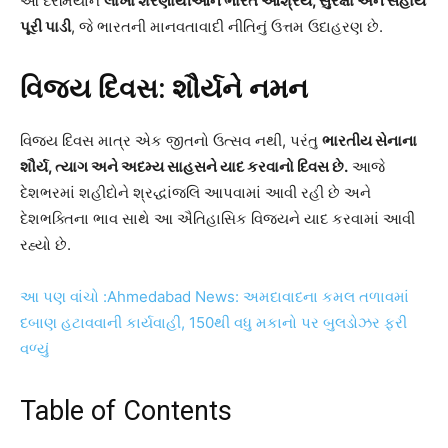
આ દરમિયાન
લાખો શરણાર્થીઓને ભારતે આશ્રય,
સુરક્ષા અને સહાય
પૂરી પાડી
, જે ભારતની માનવતાવાદી નીતિનું ઉત્તમ ઉદાહરણ છે.
વિજય દિવસ: શૌર્યને નમન
વિજય દિવસ માત્ર એક જીતનો ઉત્સવ નથી, પરંતુ
ભારતીય સેનાના
શૌર્ય,
ત્યાગ અને અદમ્ય સાહસને યાદ કરવાનો દિવસ છે.
આજે
દેશભરમાં શહીદોને શ્રદ્ધાંજલિ આપવામાં આવી રહી છે અને
દેશભક્તિના ભાવ સાથે આ ઐતિહાસિક વિજયને યાદ કરવામાં આવી
રહ્યો છે.
આ પણ વાંચો :Ahmedabad News: અમદાવાદના કમલ તળાવમાં
દબાણ હટાવવાની કાર્યવાહી, 150થી વધુ મકાનો પર બુલડોઝર ફરી
વળ્યું
Table of Contents