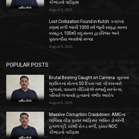
કૌભાંડનો પર્દાફાશ
August 8, 2026
Lost Civilization Found in Kutch: કચ્છના
રણમાં મળી આવી 1000 વર્ષ જૂની સમૃદ્ધ માનવ
વસાહત, 100થી વધુ માનવ હાડપિંજર અને
પુરાતત્વીય અવશેષો મળ્યા
August 8, 2026
POPULAR POSTS
Brutal Beating Caught on Camera: સુરતમાં
શ્રમિકના મોતના 50 દિવસ બાદ ચોંકાવનારો
ખુલાસો, વાયરલ વીડિયોએ સર્જ્યું સસ્પેન્સ,
પરિવારે લગાવ્યો હત્યાનો ગંભીર આરોપ
August 8, 2026
Massive Corruption Crackdown: AMCના
લાંચિયા ચીફ ફાયર ઓફિસર અમિત ડોંગરેની
હકાલપટ્ટી, ઘરેથી રોકડ મળી, ફાયર NOC
કૌભાંડનો પર્દાફાશ