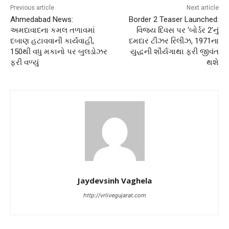
Previous article
Next article
Ahmedabad News:
Border 2 Teaser Launched:
અમદાવાદના કમલ તળાવમાં
વિજય દિવસ પર ‘બોર્ડર 2’નું
દબાણ હટાવવાની કાર્યવાહી,
દમદાર ટીઝર રિલીઝ, 1971ના
150થી વધુ મકાનો પર બુલડોઝર
યુદ્ધની શૌર્યગાથા ફરી જીવંત
ફરી વળ્યું
થશે
Jaydevsinh Vaghela
http://vrlivegujarat.com