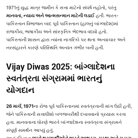
1971નું યુદ્ધ માત્ર જમીન કે સત્તા માટેનો સંઘર્ષ નહોતો, પરંતુ
માનવતા,
ન્યાય અને આત્મસન્માન માટેની લડાઈ
હતી. ભારત-
પાકિસ્તાન વિભાજન બાદ પૂર્વ પાકિસ્તાન (હાલનું બાંગ્લાદેશ)માં
રાજકીય, ભાષાકીય અને સાંસ્કૃતિક ભેદભાવ વધ્યો હતો.
પાકિસ્તાની શાસન દ્વારા ત્યાંના નાગરિકો પર થતા અત્યાચાર અને
નરસંહારને કારણે પરિસ્થિતિ અત્યંત ગંભીર બની હતી.
Vijay Diwas 2025:
બાંગ્લાદેશના
સ્વતંત્રતા સંગ્રામમાં ભારતનું
યોગદાન
26
માર્ચ, 1971
ના રોજ પૂર્વ પાકિસ્તાનમાં સ્વતંત્રતાની માંગ ઉઠી હતી,
જેને પાકિસ્તાની સત્તાધીશો બળજબરીથી દબાવવાનો પ્રયાસ કરતા
હતા. માનવતાના ધોરણે ભારતે બાંગ્લાદેશના સ્વતંત્રતા સંગ્રામને
સંપૂર્ણ સમર્થન આપ્યું હતું.