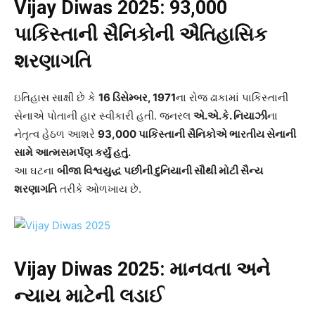
Vijay Diwas 2025: 93,000
પાકિસ્તાની સૈનિકોની ઐતિહાસિક
શરણાગતિ
ઇતિહાસ સાક્ષી છે કે
16
ડિસેમ્બર, 1971
ના રોજ ઢાકામાં પાકિસ્તાની
સેનાએ પોતાની હાર સ્વીકારી હતી. જનરલ
એ.એ.કે. નિયાઝી
ના
નેતૃત્વ હેઠળ આશરે
93,000
પાકિસ્તાની સૈનિકોએ ભારતીય સેનાની
સામે આત્મસમર્પણ કર્યું હતું.
આ ઘટના
બીજા વિશ્વયુદ્ધ પછીની દુનિયાની સૌથી મોટી સૈન્ય
શરણાગતિ
તરીકે ઓળખાય છે.
Vijay Diwas 2025:
માનવતા અને
ન્યાય માટેની લડાઈ