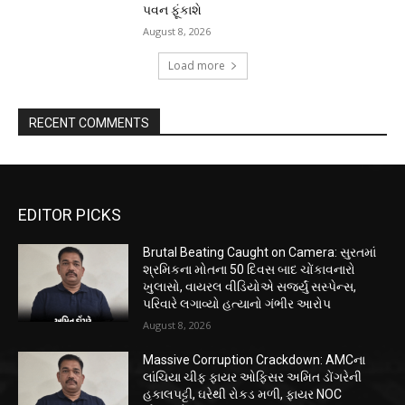
પવન ફૂંકાશે
August 8, 2026
Load more
RECENT COMMENTS
EDITOR PICKS
Brutal Beating Caught on Camera: સુરતમાં
શ્રમિકના મોતના 50 દિવસ બાદ ચોંકાવનારો
ખુલાસો, વાયરલ વીડિયોએ સર્જ્યું સસ્પેન્સ,
પરિવારે લગાવ્યો હત્યાનો ગંભીર આરોપ
August 8, 2026
Massive Corruption Crackdown: AMCના
લાંચિયા ચીફ ફાયર ઓફિસર અમિત ડોંગરેની
હકાલપટ્ટી, ઘરેથી રોકડ મળી, ફાયર NOC