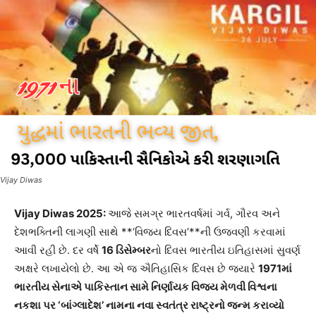
Vijay Diwas
Vijay Diwas 2025:
આજે સમગ્ર ભારતવર્ષમાં ગર્વ, ગૌરવ અને
દેશભક્તિની લાગણી સાથે **‘વિજય દિવસ’**ની ઉજવણી કરવામાં
આવી રહી છે. દર વર્ષે
16
ડિસેમ્બર
નો દિવસ ભારતીય ઇતિહાસમાં સુવર્ણ
અક્ષરે લખાયેલો છે. આ એ જ ઐતિહાસિક દિવસ છે જ્યારે
1971
માં
ભારતીય સેનાએ પાકિસ્તાન સામે નિર્ણાયક વિજય મેળવી વિશ્વના
નકશા પર ‘બાંગ્લાદેશ’ નામના નવા સ્વતંત્ર રાષ્ટ્રનો જન્મ કરાવ્યો