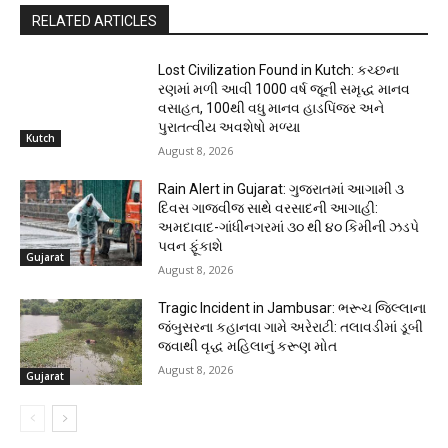
RELATED ARTICLES
Lost Civilization Found in Kutch: કચ્છના
રણમાં મળી આવી 1000 વર્ષ જૂની સમૃદ્ધ માનવ
વસાહત, 100થી વધુ માનવ હાડપિંજર અને
પુરાતત્વીય અવશેષો મળ્યા
Kutch
August 8, 2026
Rain Alert in Gujarat: ગુજરાતમાં આગામી ૩
દિવસ ગાજવીજ સાથે વરસાદની આગાહી:
અમદાવાદ-ગાંધીનગરમાં ૩૦ થી ૪૦ કિમીની ઝડપે
પવન ફૂંકાશે
Gujarat
August 8, 2026
Tragic Incident in Jambusar: ભરૂચ જિલ્લાના
જંબુસરના કહાનવા ગામે અરેરાટી: તલાવડીમાં ડૂબી
જવાથી વૃદ્ધ મહિલાનું કરૂણ મોત
August 8, 2026
Gujarat