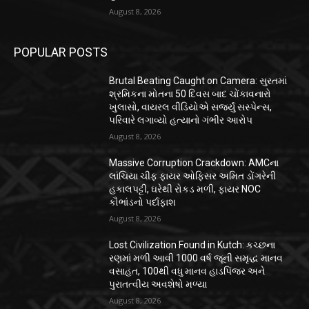
August 8, 2026
POPULAR POSTS
Brutal Beating Caught on Camera: સુરતમાં
શ્રમિકના મોતના 50 દિવસ બાદ ચોંકાવનારો
ખુલાસો, વાયરલ વીડિયોએ સર્જ્યું સસ્પેન્સ,
પરિવારે લગાવ્યો હત્યાનો ગંભીર આરોપ
August 8, 2026
Massive Corruption Crackdown: AMCના
લાંચિયા ચીફ ફાયર ઓફિસર અમિત ડોંગરેની
હકાલપટ્ટી, ઘરેથી રોકડ મળી, ફાયર NOC
કૌભાંડનો પર્દાફાશ
August 8, 2026
Lost Civilization Found in Kutch: કચ્છના
રણમાં મળી આવી 1000 વર્ષ જૂની સમૃદ્ધ માનવ
વસાહત, 100થી વધુ માનવ હાડપિંજર અને
પુરાતત્વીય અવશેષો મળ્યા
August 8, 2026