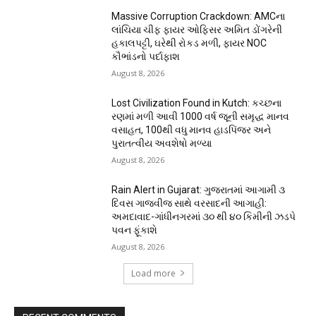
Massive Corruption Crackdown: AMCના
લાંચિયા ચીફ ફાયર ઓફિસર અમિત ડોંગરેની
હકાલપટ્ટી, ઘરેથી રોકડ મળી, ફાયર NOC
કૌભાંડનો પર્દાફાશ
August 8, 2026
Lost Civilization Found in Kutch: કચ્છના
રણમાં મળી આવી 1000 વર્ષ જૂની સમૃદ્ધ માનવ
વસાહત, 100થી વધુ માનવ હાડપિંજર અને
પુરાતત્વીય અવશેષો મળ્યા
August 8, 2026
Rain Alert in Gujarat: ગુજરાતમાં આગામી ૩
દિવસ ગાજવીજ સાથે વરસાદની આગાહી:
અમદાવાદ-ગાંધીનગરમાં ૩૦ થી ૪૦ કિમીની ઝડપે
પવન ફૂંકાશે
August 8, 2026
Load more