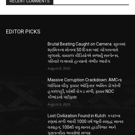
RECENT COMMENTS
EDITOR PICKS
Brutal Beating Caught on Camera: સુરતમાં
શ્રમિકના મોતના 50 દિવસ બાદ ચોંકાવનારો
ખુલાસો, વાયરલ વીડિયોએ સર્જ્યું સસ્પેન્સ,
પરિવારે લગાવ્યો હત્યાનો ગંભીર આરોપ
August 8, 2026
Massive Corruption Crackdown: AMCના
લાંચિયા ચીફ ફાયર ઓફિસર અમિત ડોંગરેની
હકાલપટ્ટી, ઘરેથી રોકડ મળી, ફાયર NOC
કૌભાંડનો પર્દાફાશ
August 8, 2026
Lost Civilization Found in Kutch: કચ્છના
રણમાં મળી આવી 1000 વર્ષ જૂની સમૃદ્ધ માનવ
વસાહત, 100થી વધુ માનવ હાડપિંજર અને
પુરાતત્વીય અવશેષો મળ્યા