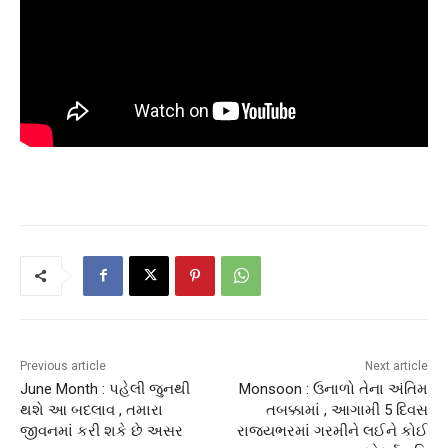
Previous article
Next article
June Month : પહેલી જુનથી
Monsoon : ઉનાળો તેના અંતિમ
થશે આ બદલાવ , તમારા
તબક્કામાં , આગામી 5 દિવસ
જીવનમાં કરી શકે છે અસર
રાજ્યભરમાં ગરમીને લઈને કોઈ