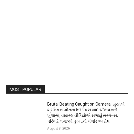
MOST POPULAR
Brutal Beating Caught on Camera: સુરતમાં
શ્રમિકના મોતના 50 દિવસ બાદ ચોંકાવનારો
ખુલાસો, વાયરલ વીડિયોએ સર્જ્યું સસ્પેન્સ,
પરિવારે લગાવ્યો હત્યાનો ગંભીર આરોપ
August 8, 2026