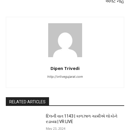
એલર્ટ નહિ
Dipen Trivedi
http://vrlivegujarat.com
RELATED ARTICLES
દિલની વાત 1143 | કાળઝાળ ગરમીએ લોકોને
રડાવ્યા | VR LIVE
May 23, 2024