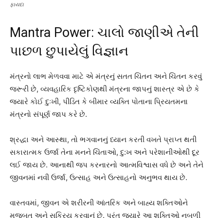
ફાયદા
Mantra Power: ચાલો જાણીએ તેની
પાછળ છુપાયેલું વિજ્ઞાન
મંત્રનો લાભ મેળવવા માટે એ મંત્રનું સતત ચિંતન અને ચિંતન કરવું
જરૂરી છે, વ્યવહારિક દૃષ્ટિકોણથી મંત્રના જાપનું શાસ્ત્ર એ છે કે
જ્યારે કોઈ દુઃખી, પીડિત કે બીમાર વ્યક્તિ પોતાના પ્રિયતમના
મંત્રનો સંપૂર્ણ જાપ કરે છે.
શ્રદ્ધા અને આસ્થા, તો ભગવાનનું ધ્યાન કરતી વખતે પ્રાપ્ત થતી
સકારાત્મક ઉર્જા તેના મનને ચિંતાઓ, દુ:ખ અને પરેશાનીઓથી દૂર
લઈ જાય છે. આનાથી જપ કરનારનો આત્મવિશ્વાસ વધે છે અને તેને
જીવનમાં નવી ઉર્જા, ઉત્સાહ અને ઉત્સાહનો અનુભવ થાય છે.
વાસ્તવમાં, જીવન એ શરીરની આંતરિક અને બાહ્ય શક્તિઓને
મજબૂત અને સક્રિય કરવાનું છે. પરંતુ જ્યારે આ શક્તિઓ નબળી