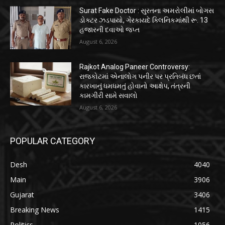
Surat Fake Doctor : સુરતના અમરોલીમાં બોગસ
ડોક્ટર ઝડપાયો, ગેરકાયદે ક્લિનિકમાંથી રૂ. 13
હજારની દવાઓ જપ્ત
August 6, 2026
Rajkot Analog Paneer Controversy:
રાજકોટમાં એનાલોગ પનીર પર પ્રતિબંધ છતાં
કારખાનું ધમધમતું હોવાનો આક્ષેપ, તંત્રની
કામગીરી સામે સવાલો
August 6, 2026
POPULAR CATEGORY
Desh
4040
Main
3906
Gujarat
3406
Breaking News
1415
Politics
1056