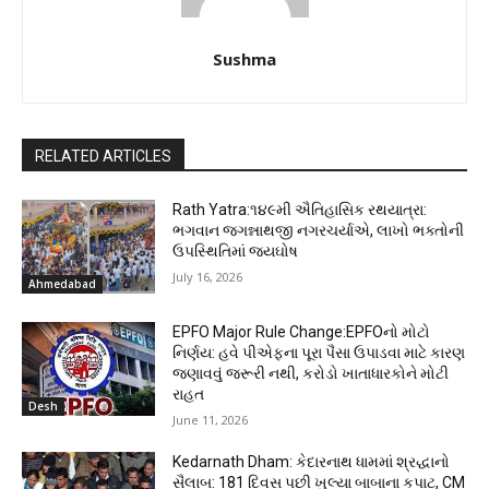
Sushma
RELATED ARTICLES
Rath Yatra:૧૪૯મી ઐતિહાસિક રથયાત્રા:
ભગવાન જગન્નાથજી નગરચર્યાએ, લાખો ભક્તોની
ઉપસ્થિતિમાં જયઘોષ
July 16, 2026
Ahmedabad
EPFO Major Rule Change:EPFOનો મોટો
નિર્ણય: હવે પીએફના પૂરા પૈસા ઉપાડવા માટે કારણ
જણાવવું જરૂરી નથી, કરોડો ખાતાધારકોને મોટી
રાહત
Desh
June 11, 2026
Kedarnath Dham: કેદારનાથ ધામમાં શ્રદ્ધાનો
સૈલાબ: 181 દિવસ પછી ખુલ્યા બાબાના કપાટ, CM