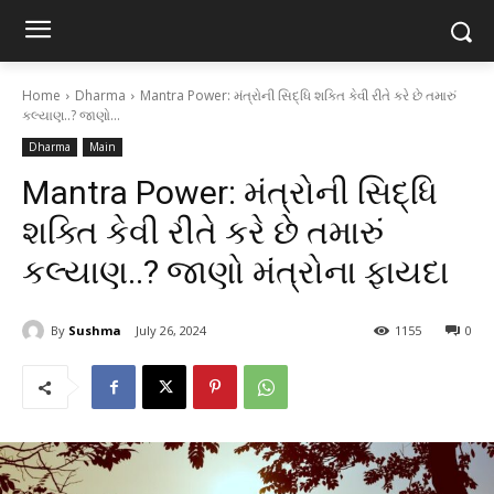
Home
Dharma
Mantra Power: મંત્રોની સિદ્ધિ શક્તિ કેવી રીતે કરે છે તમારું
કલ્યાણ..? જાણો...
Dharma
Main
Mantra Power: મંત્રોની સિદ્ધિ
શક્તિ કેવી રીતે કરે છે તમારું
કલ્યાણ..? જાણો મંત્રોના ફાયદા
By
Sushma
July 26, 2024
1155
0