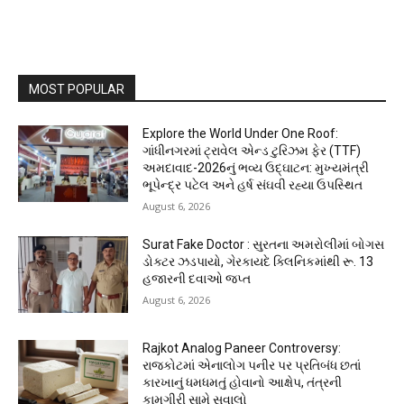
MOST POPULAR
Explore the World Under One Roof:
ગાંધીનગરમાં ટ્રાવેલ એન્ડ ટુરિઝમ ફેર (TTF)
અમદાવાદ-2026નું ભવ્ય ઉદ્ઘાટન: મુખ્યમંત્રી
ભૂપેન્દ્ર પટેલ અને હર્ષ સંઘવી રહ્યા ઉપસ્થિત
August 6, 2026
Surat Fake Doctor : સુરતના અમરોલીમાં બોગસ
ડોક્ટર ઝડપાયો, ગેરકાયદે ક્લિનિકમાંથી રૂ. 13
હજારની દવાઓ જપ્ત
August 6, 2026
Rajkot Analog Paneer Controversy:
રાજકોટમાં એનાલોગ પનીર પર પ્રતિબંધ છતાં
કારખાનું ધમધમતું હોવાનો આક્ષેપ, તંત્રની
કામગીરી સામે સવાલો