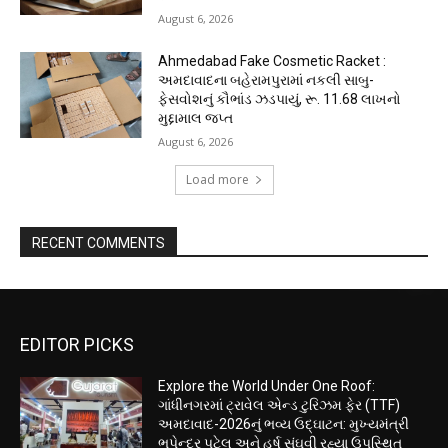
August 6, 2026
Ahmedabad Fake Cosmetic Racket :
અમદાવાદના બહેરામપુરામાં નકલી સાબુ-
ફેસવોશનું કૌભાંડ ઝડપાયું, રૂ. 11.68 લાખનો
મુદ્દામાલ જપ્ત
August 6, 2026
Load more
RECENT COMMENTS
EDITOR PICKS
Explore the World Under One Roof:
ગાંધીનગરમાં ટ્રાવેલ એન્ડ ટુરિઝમ ફેર (TTF)
અમદાવાદ-2026નું ભવ્ય ઉદ્ઘાટન: મુખ્યમંત્રી
ભૂપેન્દ્ર પટેલ અને હર્ષ સંઘવી રહ્યા ઉપસ્થિત