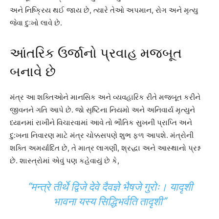
અને નિષ્ક્રિય થઈ જાય છે, ત્યારે તેઓ અપમાન, રોગ અને મૃત્યુ
જેવા દુઃખો લાવે છે.
આંતરિક ઉર્જાનો પ્રવાહ મજબૂત
બનાવે છે
મંત્ર આ શક્તિઓને માનસિક અને વ્યવહારિક રીતે મજબૂત કરીને
જીવનને ગતિ આપે છે. જો સૃષ્ટિના નિયમો અને અનિવાર્ય મૃત્યુને
ધ્યાનમાં રાખીને વિચારવામાં આવે તો ભૌતિક સુખની પ્રાપ્તિ અને
દુ:ખના નિવારણ માટે મંત્ર ચોક્કસપણે શુભ ફળ આપશે. મંત્રોની
શક્તિ અમર્યાદિત છે, તે માત્ર લાગણી, શ્રદ્ધા અને આસ્થાનો પ્રશ્ન
છે. શાસ્ત્રોમાં એવું પણ કહેવાયું છે કે,
“मन्त्रे तीर्थे द्विजे देवे दैवज्ञे भैषजे गुरोः। यादृशी
भावना यस्य सिद्धिभर्वति तादृशी”