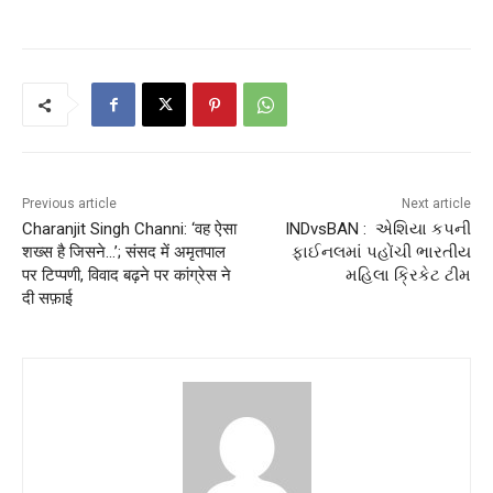
Previous article
Next article
Charanjit Singh Channi: ‘वह ऐसा
INDvsBAN : એશિયા કપની
शख्स है जिसने…’; संसद में अमृतपाल
ફાઈનલમાં પહોંચી ભારતીય
पर टिप्पणी, विवाद बढ़ने पर कांग्रेस ने
મહિલા ક્રિકેટ ટીમ
दी सफ़ाई