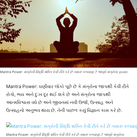
Mantra Power: મંત્રોની સિદ્ધિ શક્તિ કેવી રીતે કરે છે તમારું કલ્યાણ..? જાણો મંત્રોના ફાયદા
Mantra Power: ઘણીવાર લોકો પૂછે છે કે મંત્રોના જાપથી કેવી રીતે
રોગો, ભય અને દુઃખ દૂર થઈ શકે છે અને મંત્રોના જાપથી
આત્મવિશ્વાસ વધે છે અને જીવનમાં નવી ઉર્જા, ઉત્સાહ અને
ઉત્સાહનો અનુભવ થાય છે. તેની પાછળ કયું વિજ્ઞાન કામ કરે છે.
Mantra Power: મંત્રોની સિદ્ધિ શક્તિ કેવી રીતે કરે છે તમારું કલ્યાણ..? જાણો મંત્રોના