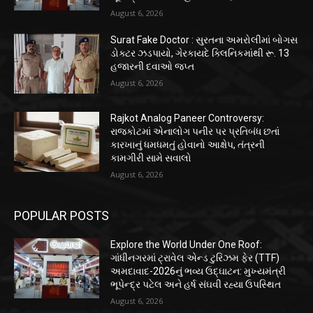
August 6, 2026
Surat Fake Doctor : સુરતના અમરોલીમાં બોગસ
ડોક્ટર ઝડપાયો, ગેરકાયદે ક્લિનિકમાંથી રૂ. 13
હજારની દવાઓ જપ્ત
August 6, 2026
Rajkot Analog Paneer Controversy:
રાજકોટમાં એનાલોગ પનીર પર પ્રતિબંધ છતાં
કારખાનું ધમધમતું હોવાનો આક્ષેપ, તંત્રની
કામગીરી સામે સવાલો
August 6, 2026
POPULAR POSTS
Explore the World Under One Roof:
ગાંધીનગરમાં ટ્રાવેલ એન્ડ ટુરિઝમ ફેર (TTF)
અમદાવાદ-2026નું ભવ્ય ઉદ્ઘાટન: મુખ્યમંત્રી
ભૂપેન્દ્ર પટેલ અને હર્ષ સંઘવી રહ્યા ઉપસ્થિત
August 6, 2026