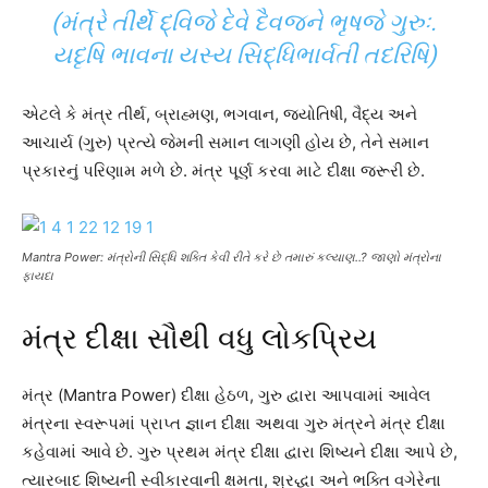
(મંત્રે તીર્થે દ્વિજે દેવે દૈવજને ભૃષજે ગુરુઃ.
યદૃષિ ભાવના યસ્ય સિદ્ધિભાર્વતી તદરિષિ)
એટલે કે મંત્ર તીર્થ, બ્રાહ્મણ, ભગવાન, જ્યોતિષી, વૈદ્ય અને
આચાર્ય (ગુરુ) પ્રત્યે જેમની સમાન લાગણી હોય છે, તેને સમાન
પ્રકારનું પરિણામ મળે છે. મંત્ર પૂર્ણ કરવા માટે દીક્ષા જરૂરી છે.
Mantra Power: મંત્રોની સિદ્ધિ શક્તિ કેવી રીતે કરે છે તમારું કલ્યાણ..? જાણો મંત્રોના
ફાયદા
મંત્ર દીક્ષા સૌથી વધુ લોકપ્રિય
મંત્ર (Mantra Power) દીક્ષા હેઠળ, ગુરુ દ્વારા આપવામાં આવેલ
મંત્રના સ્વરૂપમાં પ્રાપ્ત જ્ઞાન દીક્ષા અથવા ગુરુ મંત્રને મંત્ર દીક્ષા
કહેવામાં આવે છે. ગુરુ પ્રથમ મંત્ર દીક્ષા દ્વારા શિષ્યને દીક્ષા આપે છે,
ત્યારબાદ શિષ્યની સ્વીકારવાની ક્ષમતા, શ્રદ્ધા અને ભક્તિ વગેરેના