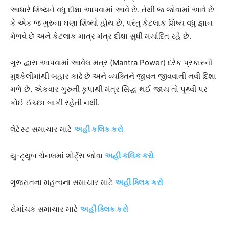
આધારે શિષ્યને વધુ દીક્ષા આપવામાં આવે છે. તેથી જ જોવામાં આવે છે
કે એક જ ગુરુના ઘણા શિષ્યો હોય છે, પરંતુ કેટલાક શિષ્ય વધુ જ્ઞાન
મેળવે છે અને કેટલાક માત્ર મંત્ર દીક્ષા સુધી મર્યાદિત રહે છે.
ગુરુ દ્વારા આપવામાં આવેલ મંત્ર (Mantra Power) દરેક પ્રકારની
મુશ્કેલીમાંથી બહાર કાઢે છે અને વ્યક્તિને જીવન જીવવાની નવી દિશા
મળે છે. એકવાર ગુરુની કૃપાથી મંત્ર સિદ્ધ થઈ જાય તો પૃથ્વી પર
કોઈ ઈચ્છા બાકી રહેતી નથી.
લેટેસ્ટ સમાચાર માટે
અહી કલિક કરો
યુ-ટ્યુબ ચેનલમાં શોર્ટ્સ જોવા
અહીં કલિક કરો
ગુજરાતના મહત્વના સમાચાર માટે
અહીં ક્લિક કરો
રોમાંચક સમાચાર માટે
અહીં ક્લિક કરો