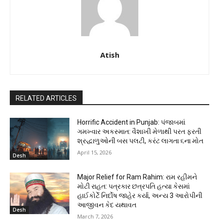
Atish
RELATED ARTICLES
Horrific Accident in Punjab: પંજાબમાં
ગમખ્વાર અકસ્માત: વૈશાખી મેળાથી પરત ફરતી
શ્રદ્ધાળુઓની બસ પલટી, કરંટ લાગતા ૬ના મોત
April 15, 2026
Desh
Major Relief for Ram Rahim: રામ રહીમને
મોટી રાહત: પત્રકાર છત્રપતિ હત્યા કેસમાં
હાઈકોર્ટે નિર્દોષ જાહેર કર્યા, અન્ય 3 આરોપીની
આજીવન કેદ યથાવત
Desh
March 7, 2026