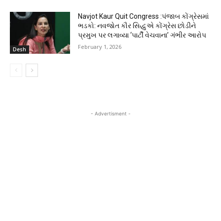
Navjot Kaur Quit Congress :પંજાબ કોંગ્રેસમાં
ભડકો: નવજોત કૌર સિદ્ધુએ કોંગ્રેસ છોડીને
પ્રમુખ પર લગાવ્યા ‘પાર્ટી વેચવાના’ ગંભીર આરોપ
February 1, 2026
Desh
- Advertisment -