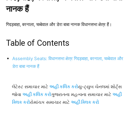
नानक हैं
गिद्दड़बाहा, बरनाला, चब्बेवाल और डेरा बाबा नानक विधानसभा क्षेत्र हैं।
Table of Contents
Assembly Seats: विधानसभा क्षेत्र गिद्दड़बाहा, बरनाला, चब्बेवाल और
डेरा बाबा नानक हैं
લેટેસ્ટ સમાચાર માટે
અહી કલિક કરો
યુ-ટ્યુબ ચેનલમાં શોર્ટ્સ
જોવા
અહીં કલિક કરો
ગુજરાતના મહત્વના સમાચાર માટે
અહીં
ક્લિક કરો
રોમાંચક સમાચાર માટે
અહીં ક્લિક કરો