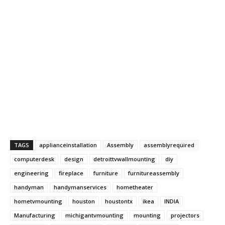
TAGS
applianceinstallation
Assembly
assemblyrequired
computerdesk
design
detroittvwallmounting
diy
engineering
fireplace
furniture
furnitureassembly
handyman
handymanservices
hometheater
hometvmounting
houston
houstontx
ikea
INDIA
Manufacturing
michigantvmounting
mounting
projectors