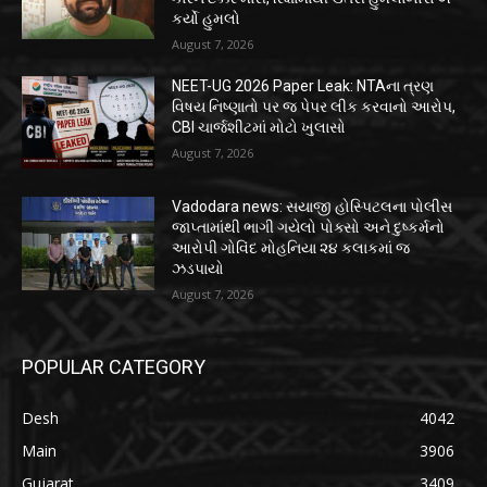
કર્યો હુમલો
August 7, 2026
NEET-UG 2026 Paper Leak: NTAના ત્રણ
વિષય નિષ્ણાતો પર જ પેપર લીક કરવાનો આરોપ,
CBI ચાર્જશીટમાં મોટો ખુલાસો
August 7, 2026
Vadodara news: સયાજી હોસ્પિટલના પોલીસ
જાપ્તામાંથી ભાગી ગયેલો પોક્સો અને દુષ્કર્મનો
આરોપી ગોવિંદ મોહનિયા ૨૪ કલાકમાં જ
ઝડપાયો
August 7, 2026
POPULAR CATEGORY
Desh
4042
Main
3906
Gujarat
3409