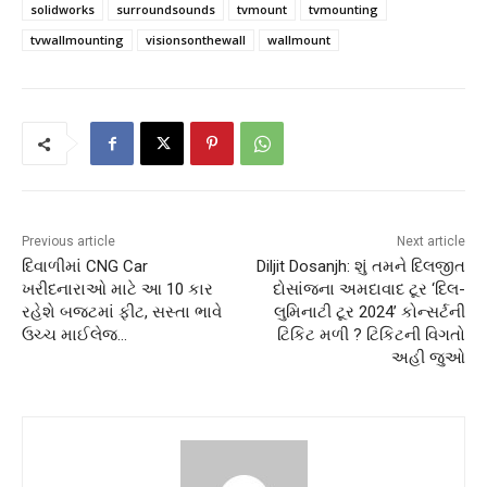
solidworks
surroundsounds
tvmount
tvmounting
tvwallmounting
visionsonthewall
wallmount
Previous article
Next article
દિવાળીમાં CNG Car
Diljit Dosanjh: શું તમને દિલજીત
ખરીદનારાઓ માટે આ 10 કાર
દોસાંજના અમદાવાદ ટૂર ‘દિલ-
રહેશે બજટમાં ફીટ, સસ્તા ભાવે
લુમિનાટી ટૂર 2024’ કોન્સર્ટની
ઉચ્ચ માઈલેજ…
ટિકિટ મળી ? ટિકિટની વિગતો
અહી જુઓ