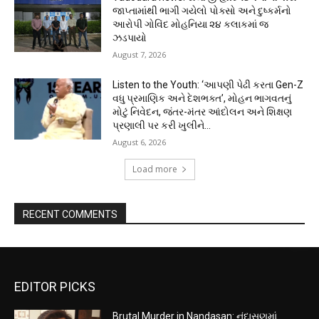
જાપ્તામાંથી ભાગી ગયેલો પોક્સો અને દુષ્કર્મનો
આરોપી ગોવિંદ મોહનિયા ૨૪ કલાકમાં જ
ઝડપાયો
August 7, 2026
Listen to the Youth: ‘આપણી પેઢી કરતા Gen-Z
વધુ પ્રમાણિક અને દેશભક્ત’, મોહન ભાગવતનું
મોટું નિવેદન, જંતર-મંતર આંદોલન અને શિક્ષણ
પ્રણાલી પર કરી ખુલીને...
August 6, 2026
Load more
RECENT COMMENTS
EDITOR PICKS
Brutal Murder in Nandasan: નંદાસણમાં