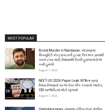
MOST POPULAR
Brutal Murder in Nandasan: નંદાસણમાં
સિક્યુરિટી કોન્ટ્રાક્ટરની હત્યા: પિકઅપ ડાલાથી
કારને ટક્કર મારી, રિક્ષામાંથી ઉતરી હુમલાખોરોએ
કર્યો હુમલો
August 7, 2026
NEET-UG 2026 Paper Leak: NTAના ત્રણ
વિષય નિષ્ણાતો પર જ પેપર લીક કરવાનો આરોપ,
CBI ચાર્જશીટમાં મોટો ખુલાસો
August 7, 2026
Vadodara news: સયાજી હોસ્પિટલના પોલીસ