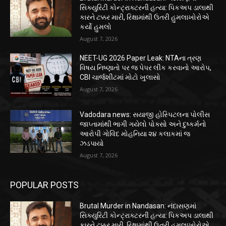
સિક્યુરિટી કોન્ટ્રાક્ટરની હત્યા: પિકઅપ ડાલાથી
કારને ટક્કર મારી, રિક્ષામાંથી ઉતરી હુમલાખોરોએ
કર્યો હુમલો
August 7, 2026
NEET-UG 2026 Paper Leak: NTAના ત્રણ
વિષય નિષ્ણાતો પર જ પેપર લીક કરવાનો આરોપ,
CBI ચાર્જશીટમાં મોટો ખુલાસો
August 7, 2026
Vadodara news: સયાજી હોસ્પિટલના પોલીસ
જાપ્તામાંથી ભાગી ગયેલો પોક્સો અને દુષ્કર્મનો
આરોપી ગોવિંદ મોહનિયા ૨૪ કલાકમાં જ
ઝડપાયો
August 7, 2026
POPULAR POSTS
Brutal Murder in Nandasan: નંદાસણમાં
સિક્યુરિટી કોન્ટ્રાક્ટરની હત્યા: પિકઅપ ડાલાથી
કારને ટક્કર મારી, રિક્ષામાંથી ઉતરી હુમલાખોરોએ