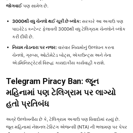
જોગવાઈ
પણ સામેલ છે.
3000
થી વધુ ચેનલો થઈ ચૂકી છે બ્લોક:
સરકારે આ અગાઉ પણ
પાઇરેટેડ કન્ટેન્ટ ફેલાવતી 3000થી વધુ ટેલિગ્રામ ચેનલોને બ્લોક
કરી દીધી છે.
નિયમ તોડનારા પર નજર:
વારંવાર નિયમોનું ઉલ્લંઘન કરતા
ચેનલો, ગ્રુપ્સ, ઓટોમેટેડ બોટ્સ, એકાઉન્ટ્સ અને તેના
એડમિનિસ્ટ્રેટર્સ વિરુદ્ધ કાયદાકીય કાર્યવાહી કરાશે.
Telegram Piracy Ban:
જૂન
મહિનામાં પણ ટેલિગ્રામ પર લાગ્યો
હતો પ્રતિબંધ
અત્રે ઉલ્લેખનીય છે કે, ટેલિગ્રામ અગાઉ પણ વિવાદોમાં રહ્યું છે.
જૂન મહિનામાં નેશનલ ટેસ્ટિંગ એજન્સી (NTA) ની ભલામણ પર પેપર