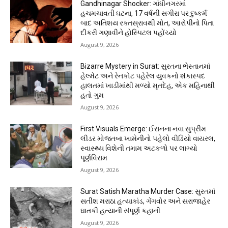
Gandhinagar Shocker: ગાંધીનગરમાં
હચમચાવતી ઘટના, 17 વર્ષની સગીરા પર દુષ્કર્મ
બાદ અતિશય રક્તસ્રાવથી મોત, આરોપીનો પિતા
દીકરી ગણાવીને હોસ્પિટલ પહોંચ્યો
August 9, 2026
Bizarre Mystery in Surat: સુરતના ભેસ્તાનમાં
હેલ્મેટ અને રેનકોટ પહેરેલ યુવકનો શંકાસ્પદ
હાલતમાં ખાડીમાંથી મળ્યો મૃતદેહ, એક મહિનાથી
હતો ગુમ
August 9, 2026
First Visuals Emerge: ઈરાનના નવા સુપ્રીમ
લીડર મોજતબા ખામેનીનો પહેલો વીડિયો વાયરલ,
સ્વાસ્થ્ય વિશેની તમામ અટકળો પર લાગ્યો
પૂર્ણવિરામ
August 9, 2026
Surat Satish Maratha Murder Case: સુરતમાં
સતીશ મરાઠા હત્યાકાંડ, ગેંગવોર અને સરાજાહેર
ઘાતકી હત્યાની સંપૂર્ણ કહાની
August 9, 2026