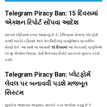
Telegram Piracy Ban: 15
દિવસમાં
એક્શન રિપોર્ટ સોંપવા આદેશ
સરકારે નોટિસમાં સ્પષ્ટ જણાવ્યું છે કે, ટેલિગ્રામ પોતાના પ્લેટફોર્મ
પરથી પાઇરેટેડ ફિલ્મો અને વેબ સિરીઝનું સર્ક્યુલેશન તાત્કાલિક
ધોરણે રોકે. આ સાથે જ આગામી
15
દિવસમાં
આ ગેરકાયદે પ્રવૃત્તિઓ
પર શું એક્શન લેવાયા, તેનો વિગતવાર રિપોર્ટ સરકારને સુપરત કરવો
પડશે.
Telegram Piracy Ban:
પ્લેટફોર્મ
લેવલ પર બનાવવી પડશે મજબૂત
સિસ્ટમ
સૂત્રોના જણાવ્યા અનુસાર, સરકારે કડક શબ્દોમાં કહ્યું છે કે