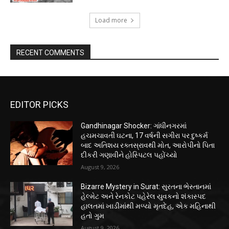
Load more
RECENT COMMENTS
EDITOR PICKS
Gandhinagar Shocker: ગાંધીનગરમાં
હચમચાવતી ઘટના, 17 વર્ષની સગીરા પર દુષ્કર્મ
બાદ અતિશય રક્તસ્રાવથી મોત, આરોપીનો પિતા
દીકરી ગણાવીને હોસ્પિટલ પહોંચ્યો
August 9, 2026
Bizarre Mystery in Surat: સુરતના ભેસ્તાનમાં
હેલ્મેટ અને રેનકોટ પહેરેલ યુવકનો શંકાસ્પદ
હાલતમાં ખાડીમાંથી મળ્યો મૃતદેહ, એક મહિનાથી
હતો ગુમ
August 9, 2026