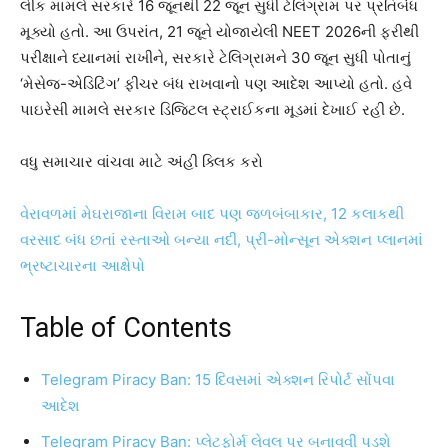
લીક મામલે સરકારે 16 જૂનથી 22 જૂન સુધી ટેલિગ્રામ પર પ્રતિબંધ
મૂક્યો હતો. આ ઉપરાંત, 21 જૂને યોજાયેલી NEET 2026ની ફરીથી
પરીક્ષાને ધ્યાનમાં રાખીને, સરકારે ટેલિગ્રામને 30 જૂન સુધી પોતાનું
‘મેસેજ-એડિટિંગ’ ફીચર બંધ રાખવાનો પણ આદેશ આપ્યો હતો. હવે
પાઇરેસી મામલે સરકાર ડિજિટલ સ્ટ્રાઈકના મૂડમાં દેખાઈ રહી છે.
વધુ સમાચાર વાંચવા માટે અંહી ક્લિક કરો
વેરાવળમાં મેઘરાજાના વિરામ બાદ પણ જળબંબાકાર, 12 કલાકથી
વરસાદ બંધ છતાં રસ્તાઓ બન્યા નદી, પ્રી-મોન્સૂન એક્શન પ્લાનમાં
ભ્રષ્ટાચારના આક્ષેપો
Table of Contents
Telegram Piracy Ban: 15 દિવસમાં એક્શન રિપોર્ટ સોંપવા
આદેશ
Telegram Piracy Ban: પ્લેટફોર્મ લેવલ પર બનાવવી પડશે