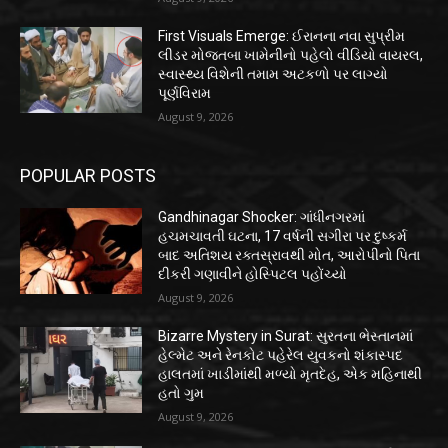
First Visuals Emerge: ઈરાનના નવા સુપ્રીમ
લીડર મોજતબા ખામેનીનો પહેલો વીડિયો વાયરલ,
સ્વાસ્થ્ય વિશેની તમામ અટકળો પર લાગ્યો
પૂર્ણવિરામ
August 9, 2026
POPULAR POSTS
Gandhinagar Shocker: ગાંધીનગરમાં
હચમચાવતી ઘટના, 17 વર્ષની સગીરા પર દુષ્કર્મ
બાદ અતિશય રક્તસ્રાવથી મોત, આરોપીનો પિતા
દીકરી ગણાવીને હોસ્પિટલ પહોંચ્યો
August 9, 2026
Bizarre Mystery in Surat: સુરતના ભેસ્તાનમાં
હેલ્મેટ અને રેનકોટ પહેરેલ યુવકનો શંકાસ્પદ
હાલતમાં ખાડીમાંથી મળ્યો મૃતદેહ, એક મહિનાથી
હતો ગુમ
August 9, 2026