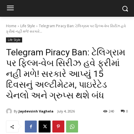
Home
Life Style
Telegram Piracy Ban: ટેલિગ્રામ પર ફિલ્મ-વેબ સિરીઝ હવે
ફ્રીમાં નહીં મળે! સરકારે...
Life Style
Telegram Piracy Ban: ટેલિગ્રામ
પર ફિલ્મ-વેબ સિરીઝ હવે ફ્રીમાં
નહીં મળે! સરકારે આપ્યું 15
દિવસનું અલ્ટીમેટમ, પાઇરેટેડ
ચેનલો અને ગ્રુપ્સ થશે બંધ
By
Jaydevsinh Vaghela
July 4, 2026
240
0