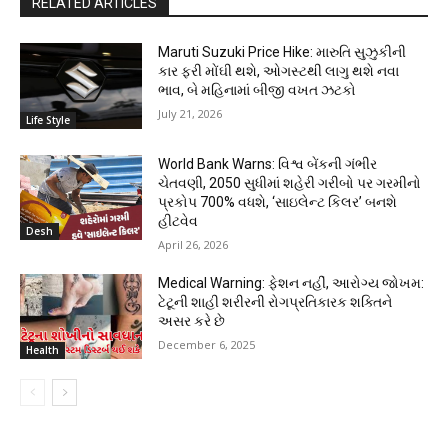
RELATED ARTICLES
Maruti Suzuki Price Hike: મારુતિ સુઝુકીની
કાર ફરી મોંઘી થશે, ઓગસ્ટથી લાગુ થશે નવા
ભાવ, બે મહિનામાં બીજી વખત ઝટકો
July 21, 2026
Life Style
World Bank Warns: વિશ્વ બેંકની ગંભીર
ચેતવણી, 2050 સુધીમાં શહેરી ગરીબો પર ગરમીનો
પ્રકોપ 700% વધશે, ‘સાઇલેન્ટ કિલર’ બનશે
હીટવેવ
Desh
April 26, 2026
Medical Warning: ફેશન નહીં, આરોગ્ય જોખમ:
ટેટૂની શાહી શરીરની રોગપ્રતિકારક શક્તિને
અસર કરે છે
December 6, 2025
Health