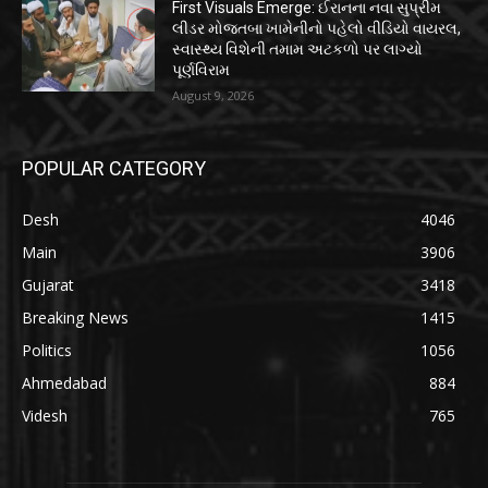
First Visuals Emerge: ઈરાનના નવા સુપ્રીમ
લીડર મોજતબા ખામેનીનો પહેલો વીડિયો વાયરલ,
સ્વાસ્થ્ય વિશેની તમામ અટકળો પર લાગ્યો
પૂર્ણવિરામ
August 9, 2026
POPULAR CATEGORY
Desh
4046
Main
3906
Gujarat
3418
Breaking News
1415
Politics
1056
Ahmedabad
884
Videsh
765