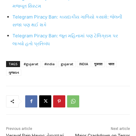
મજબૂત સિસ્ટમ
Telegram Piracy Ban: કાયદાકીય ગાળિયો કસાશે: જેલની
સજા પણ થઈ શકે
Telegram Piracy Ban: જૂન મહિનામાં પણ ટેલિગ્રામ પર
લાગ્યો હતો પ્રતિબંધ
TAGS
#gujarat
#india
gujarat
INDIA
गुजरात
भारत
ગુજરાત
Previous article
Next article
Veraval Rain Havoc: વેરાવળમાં
Major Crackdown on Terror