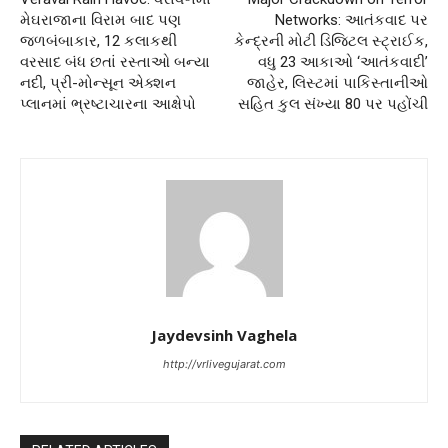
મેઘરાજાના વિરામ બાદ પણ
Networks: આતંકવાદ પર
જળબંબાકાર, 12 કલાકથી
કેન્દ્રની મોટી ડિજિટલ સ્ટ્રાઈક,
વરસાદ બંધ છતાં રસ્તાઓ બન્યા
વધુ 23 આકાઓ ‘આતંકવાદી’
નદી, પ્રી-મોન્સૂન એક્શન
જાહેર, લિસ્ટમાં પાકિસ્તાનીઓ
પ્લાનમાં ભ્રષ્ટાચારના આક્ષેપો
સહિત કુલ સંખ્યા 80 પર પહોંચી
Jaydevsinh Vaghela
http://vrlivegujarat.com