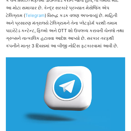
કે વેબ સિરીઝ મફતમાં ડાઉનલોડ કરીને જોતા હોવ, તો તમારા માટે
આ મોટા સમાચાર છે. કેન્દ્ર સરકારે પ્રખ્યાત મેસેજિંગ એપ
ટેલિગ્રામ (
Telegram
) વિરુદ્ધ કડક વલણ અપનાવ્યું છે. માહિતી
અને પ્રસારણ મંત્રાલયે ટેલિગ્રામને તેના પ્લેટફોર્મ પરથી તમામ
પાઇરેટેડ કન્ટેન્ટ, ફિલ્મો અને OTT શો ઉપલબ્ધ કરાવતી ચેનલો તથા
ગ્રુપ્સને તાત્કાલિક હટાવવા આદેશ આપ્યો છે. સરકાર તરફથી
કંપનીને માત્ર 3 દિવસમાં આ બીજી નોટિસ ફટકારવામાં આવી છે.