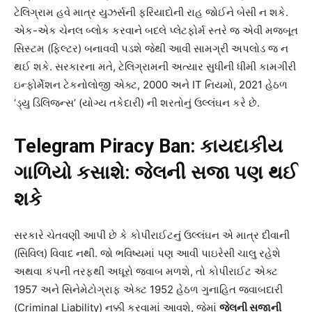
ટેલિગ્રામ હવે માત્ર યુઝર્સની ફરિયાદોની રાહ જોઈને બેસી ન શકે.
એક-એક ચેનલ બ્લોક કરવાને બદલે પ્લેટફોર્મ સ્તરે જ એવી મજબૂત
સિસ્ટમ (ફિલ્ટર) બનાવવી પડશે જેથી આવી સામગ્રી અપલોડ જ ન
થઈ શકે. સરકારના મતે, ટેલિગ્રામની અત્યાર સુધીની ધીમી કામગીરી
ઇન્ફોર્મેશન ટેકનોલોજી એક્ટ, 2000 અને IT નિયમો, 2021 હેઠળ
‘ડ્યુ ડિલિજન્સ’ (યોગ્ય તકેદારી) ની શરતોનું ઉલ્લંઘન કરે છે.
Telegram Piracy Ban:
કાયદાકીય
ગાળિયો કસાશે: જેલની સજા પણ થઈ
શકે
સરકારે ચેતવણી આપી છે કે કોપીરાઈટનું ઉલ્લંઘન એ માત્ર દીવાની
(સિવિલ) વિવાદ નથી. જો ભવિષ્યમાં પણ આવી પાઇરેસી ચાલુ રહેશે
અથવા કંપની તરફથી અધૂરો જવાબ મળશે, તો કોપીરાઈટ એક્ટ
1957 અને સિનેમેટોગ્રાફ એક્ટ 1952 હેઠળ ગુનાહિત જવાબદારી
(Criminal Liability) નક્કી કરવામાં આવશે, જેમાં
જેલની સજાની