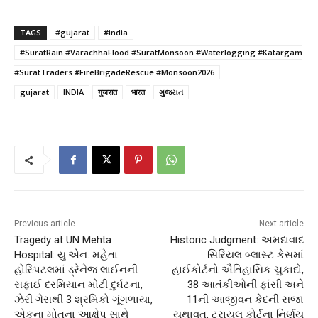
TAGS
#gujarat
#india
#SuratRain #VarachhaFlood #SuratMonsoon #Waterlogging #Katargam
#SuratTraders #FireBrigadeRescue #Monsoon2026
gujarat
INDIA
गुजरात
भारत
ગુજરાત
Previous article
Next article
Tragedy at UN Mehta
Historic Judgment: અમદાવાદ
Hospital: યુ.એન. મહેતા
સિરિયલ બ્લાસ્ટ કેસમાં
હોસ્પિટલમાં ડ્રેનેજ લાઈનની
હાઈકોર્ટનો ઐતિહાસિક ચુકાદો,
સફાઈ દરમિયાન મોટી દુર્ઘટના,
38 આતંકીઓની ફાંસી અને
ઝેરી ગેસથી 3 શ્રમિકો ગૂંગળાયા,
11ની આજીવન કેદની સજા
એકના મોતના આક્ષેપ સાથે
યથાવત, ટ્રાયલ કોર્ટના નિર્ણય