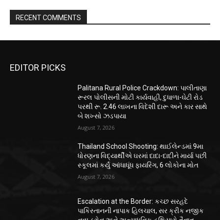
RECENT COMMENTS
EDITOR PICKS
Palitana Rural Police Crackdown: પાલીતાણા
રૂરલ પોલીસની મોટી કાર્યવાહી, દુધાળા-ઘેટી રોડ
પરથી રૂ. 2.46 લાખના વિદેશી દારૂ અને કાર સાથે
બે શખ્સો ઝડપાયા
August 7, 2026
Thailand School Shooting: થાઈલેન્ડમાં 9મા
ધોરણના વિદ્યાર્થીએ ઘરમાં દાદા-દાદીને માર્યા પછી
સ્કૂલમાં કર્યું આંધાધૂંધ ફાયરિંગ, 6 લોકોના મોત
August 7, 2026
Escalation at the Border: કચ્છ સરહદે
પાકિસ્તાનની નાપાક હિલચાલ, સર ક્રીક નજીક