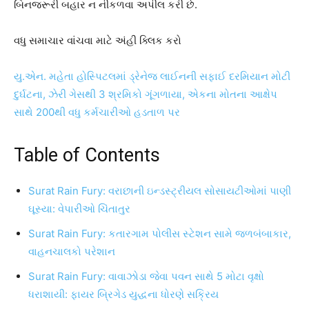
બિનજરૂરી બહાર ન નીકળવા અપીલ કરી છે.
વધુ સમાચાર વાંચવા માટે અંહી ક્લિક કરો
યુ.એન. મહેતા હોસ્પિટલમાં ડ્રેનેજ લાઈનની સફાઈ દરમિયાન મોટી
દુર્ઘટના, ઝેરી ગેસથી 3 શ્રમિકો ગૂંગળાયા, એકના મોતના આક્ષેપ
સાથે 200થી વધુ કર્મચારીઓ હડતાળ પર
Table of Contents
Surat Rain Fury: વરાછાની ઇન્ડસ્ટ્રીયલ સોસાયટીઓમાં પાણી
ઘૂસ્યા: વેપારીઓ ચિંતાતુર
Surat Rain Fury: કતારગામ પોલીસ સ્ટેશન સામે જળબંબાકાર,
વાહનચાલકો પરેશાન
Surat Rain Fury: વાવાઝોડા જેવા પવન સાથે 5 મોટા વૃક્ષો
ધરાશાયી: ફાયર બ્રિગેડ યુદ્ધના ધોરણે સક્રિય