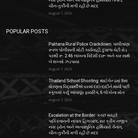
નવા ડ્રોન અને અત્યાધુનિક હથિયારો તૈનાત,
ચીન-તુર્કીની મળી રહી છે મદદ
August 7, 2026
POPULAR POSTS
Palitana Rural Police Crackdown: પાલીતાણા
રૂરલ પોલીસની મોટી કાર્યવાહી, દુધાળા-ઘેટી રોડ
પરથી રૂ. 2.46 લાખના વિદેશી દારૂ અને કાર સાથે
બે શખ્સો ઝડપાયા
August 7, 2026
Thailand School Shooting: થાઈલેન્ડમાં 9મા
ધોરણના વિદ્યાર્થીએ ઘરમાં દાદા-દાદીને માર્યા પછી
સ્કૂલમાં કર્યું આંધાધૂંધ ફાયરિંગ, 6 લોકોના મોત
August 7, 2026
Escalation at the Border: કચ્છ સરહદે
પાકિસ્તાનની નાપાક હિલચાલ, સર ક્રીક નજીક
નવા ડ્રોન અને અત્યાધુનિક હથિયારો તૈનાત,
ચીન-તુર્કીની મળી રહી છે મદદ