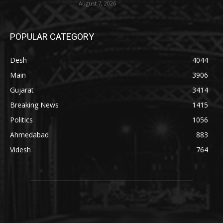
August 7, 2026
POPULAR CATEGORY
Desh
4044
Main
3906
Gujarat
3414
Breaking News
1415
Politics
1056
Ahmedabad
883
Videsh
764