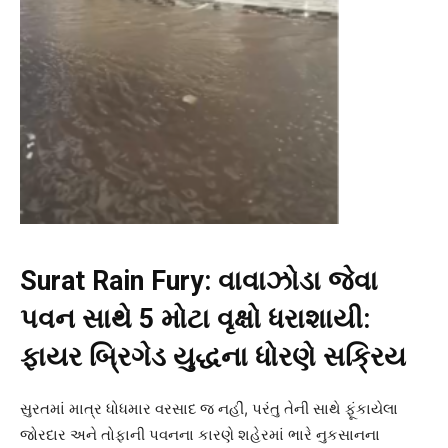
Surat Rain Fury:
વાવાઝોડા જેવા
પવન સાથે 5
મોટા વૃક્ષો ધરાશાયી:
ફાયર બ્રિગેડ યુદ્ધના ધોરણે સક્રિય
સુરતમાં માત્ર ધોધમાર વરસાદ જ નહીં, પરંતુ તેની સાથે ફૂંકાયેલા
જોરદાર અને તોફાની પવનના કારણે શહેરમાં ભારે નુકસાનના