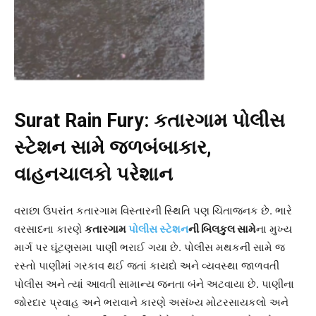
Surat Rain Fury:
કતારગામ પોલીસ
સ્ટેશન સામે જળબંબાકાર,
વાહનચાલકો પરેશાન
વરાછા ઉપરાંત કતારગામ વિસ્તારની સ્થિતિ પણ ચિંતાજનક છે. ભારે
વરસાદના કારણે
કતારગામ
પોલીસ સ્ટેશન
ની બિલકુલ સામે
ના મુખ્ય
માર્ગ પર ઘૂંટણસમા પાણી ભરાઈ ગયા છે. પોલીસ મથકની સામે જ
રસ્તો પાણીમાં ગરકાવ થઈ જતાં કાયદો અને વ્યવસ્થા જાળવતી
પોલીસ અને ત્યાં આવતી સામાન્ય જનતા બંને અટવાયા છે. પાણીના
જોરદાર પ્રવાહ અને ભરાવાને કારણે અસંખ્ય મોટરસાયકલો અને