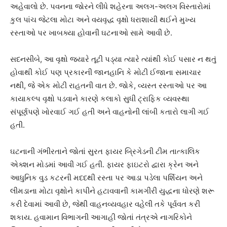
અહેવાલો છે. પવનના જોરને લીધે શહેરના અલગ-અલગ વિસ્તારોમાં
કુલ પાંચ જેટલા મોટા અને વયવૃદ્ધ વૃક્ષો ધરાશાયી થઈને મુખ્ય
રસ્તાઓ પર ખાબક્યા હોવાની ઘટનાઓ સામે આવી છે.
સદનસીબે, આ વૃક્ષો જ્યારે તૂટી પડ્યા ત્યારે ત્યાંથી કોઈ પસાર ન થતું
હોવાથી કોઈ પણ પ્રકારની જાનહાનિ કે મોટી ઈજાના સમાચાર
નથી, જે એક મોટી રાહતની વાત છે. જોકે, વ્યસ્ત રસ્તાઓ પર આ
કાયાકલ્પ વૃક્ષો પડવાને કારણે કલાકો સુધી ટ્રાફિક વ્યવસ્થા
સંપૂર્ણપણે ખોરવાઈ ગઈ હતી અને વાહનોની લાંબી કતારો લાગી ગઈ
હતી.
ઘટનાની ગંભીરતાને જોતાં સુરત ફાયર બ્રિગેડની ટીમ તાત્કાલિક
એક્શન મોડમાં આવી ગઈ હતી. ફાયર ફાઇટરો દ્વારા ક્રેન અને
આધુનિક વુડ કટરની મદદથી રસ્તા પર આડા પડેલા પર્શિયન અને
લીમડાના મોટા વૃક્ષોને કાપીને હટાવવાની કામગીરી યુદ્ધના ધોરણે શરૂ
કરી દેવામાં આવી છે, જેથી વાહનવ્યવહાર વહેલી તકે પૂર્વવત કરી
શકાય. હવામાન વિભાગની આગાહી જોતાં તંત્રએ નાગરિકોને