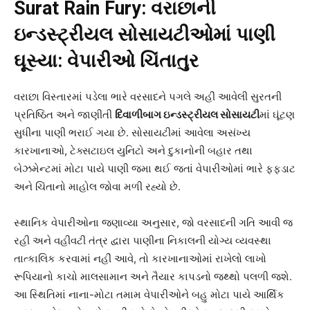
Surat Rain Fury:
વરાછાની
ઇન્ડસ્ટ્રીયલ સોસાયટીઓમાં પાણી
ઘૂસ્યા: વેપારીઓ ચિંતાતુર
વરાછા વિસ્તારમાં પડેલા ભારે વરસાદને પગલે અહીં આવેલી સુરતની
પ્રતિષ્ઠિત અને જાણીતી
દિવાળીબાગ ઇન્ડસ્ટ્રીયલ સોસાયટી
માં ઘૂંટણ
સુધીના પાણી ભરાઈ ગયા છે. સોસાયટીમાં આવેલા અસંખ્ય
કારખાનાઓ, ટેક્સટાઇલ યુનિટો અને દુકાનોની બહાર તથા
બેઝમેન્ટમાં મોટા પાયે પાણી જમા થઈ જતાં વેપારીઓમાં ભારે ફફડાટ
અને ચિંતાનો માહોલ જોવા મળી રહ્યો છે.
સ્થાનિક વેપારીઓના જણાવ્યા અનુસાર, જો વરસાદની ગતિ આવી જ
રહી અને વહીવટી તંત્ર દ્વારા પાણીના નિકાલની યોગ્ય વ્યવસ્થા
તાત્કાલિક કરવામાં નહીં આવે, તો કારખાનાઓમાં રાખેલો લાખો
રૂપિયાનો કાચો માલસામાન અને તૈયાર કાપડનો જથ્થો પલળી જશે.
આ સ્થિતિમાં નાના-મોટા તમામ વેપારીઓને બહુ મોટા પાયે આર્થિક