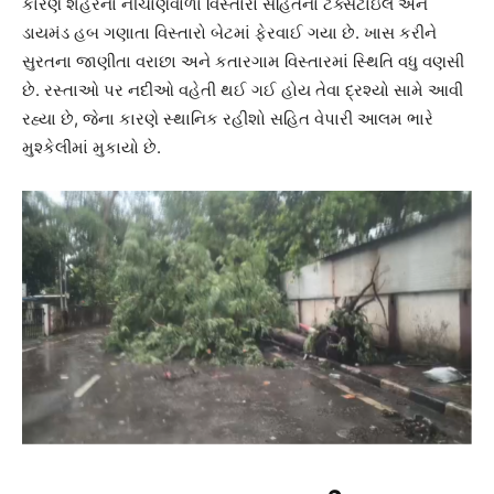
કારણે શહેરના નીચાણવાળા વિસ્તારો સહિતના ટેક્સટાઇલ અને
ડાયમંડ હબ ગણાતા વિસ્તારો બેટમાં ફેરવાઈ ગયા છે. ખાસ કરીને
સુરતના જાણીતા વરાછા અને કતારગામ વિસ્તારમાં સ્થિતિ વધુ વણસી
છે. રસ્તાઓ પર નદીઓ વહેતી થઈ ગઈ હોય તેવા દ્રશ્યો સામે આવી
રહ્યા છે, જેના કારણે સ્થાનિક રહીશો સહિત વેપારી આલમ ભારે
મુશ્કેલીમાં મુકાયો છે.