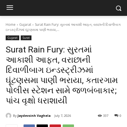
Home
Gujarat
Surat Rain Fury: સુરતમાં આકાશી આફત, વરાછાની દિવાળીબાગ
ઇન્ડસ્ટ્રીઝમાં ઘૂંટણસમા પાણી ભરાયા,...
Gujarat
Surat
Surat Rain Fury: સુરતમાં
આકાશી આફત, વરાછાની
દિવાળીબાગ ઇન્ડસ્ટ્રીઝમાં
ઘૂંટણસમા પાણી ભરાયા, કતારગામ
પોલીસ સ્ટેશન સામે જળબંબાકાર;
પાંચ વૃક્ષો ધરાશાયી
By
Jaydevsinh Vaghela
July 7, 2026
337
0