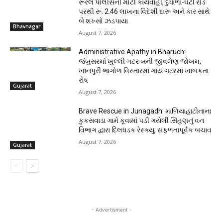
રૂરલ પોલીસની મોટી કાર્યવાહી, દુધાળા-ઘેટી રોડ
પરથી રૂ. 2.46 લાખના વિદેશી દારૂ અને કાર સાથે
બે શખ્સો ઝડપાયા
Bhavnagar
August 7, 2026
Administrative Apathy in Bharuch:
જંબુસરમાં ખુલ્લી ગટર બની જીવલેણ જોખમ,
ખાનપુરી ભાગોળ વિસ્તારમાં ગાય ગટરમાં ખાબકતા
રોષ
Gujarat
August 7, 2026
Brave Rescue in Junagadh: માળિયાહાટીનાના
કુકસવાડા ગામે કૂવામાં પડી ગયેલી સિંહણનું વન
વિભાગ દ્વારા દિલધડક રેસ્ક્યુ, સફળતાપૂર્વક બચાવ
August 7, 2026
Gujarat
- Advertisment -