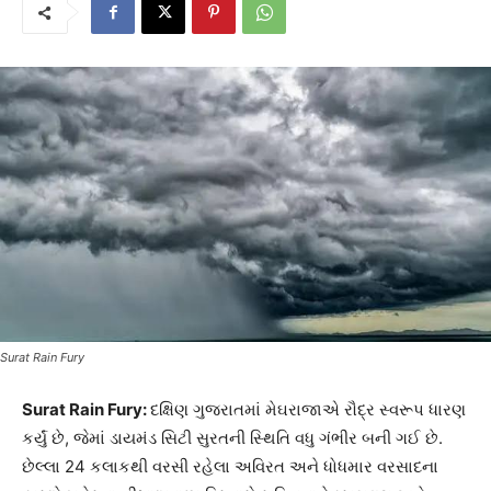
Surat Rain Fury
Surat Rain Fury:
દક્ષિણ ગુજરાતમાં મેઘરાજાએ રૌદ્ર સ્વરૂપ ધારણ
કર્યું છે, જેમાં ડાયમંડ સિટી સુરતની સ્થિતિ વધુ ગંભીર બની ગઈ છે.
છેલ્લા 24 કલાકથી વરસી રહેલા અવિરત અને ધોધમાર વરસાદના