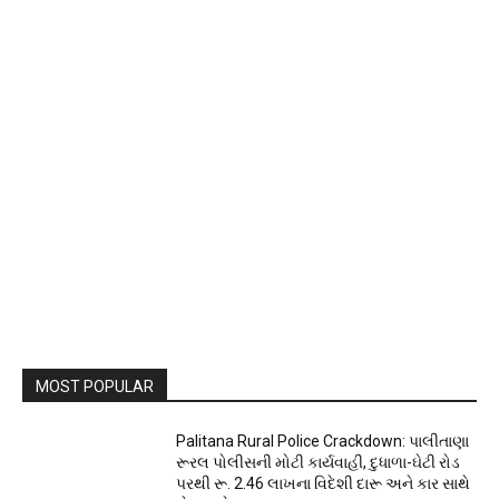
MOST POPULAR
Palitana Rural Police Crackdown: પાલીતાણા
રૂરલ પોલીસની મોટી કાર્યવાહી, દુધાળા-ઘેટી રોડ
પરથી રૂ. 2.46 લાખના વિદેશી દારૂ અને કાર સાથે