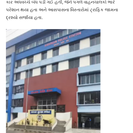
કાર અધવચ્ચે બંધ પડી ગઈ હતી, જેને પગલે વાહનચાલકો ભારે
પરેશાન થયા હતા અને આસપાસના વિસ્તારોમાં ટ્રાફિક જામના
દ્રશ્યો સર્જાયા હતા.