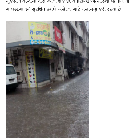
નુકસાન વેઠવાનો વારો આવી શકે છે. વેપારીઓ અત્યારથી જ પોતાના
માલસામાનને સુરક્ષિત સ્થળે ખસેડવા માટે મથામણ કરી રહ્યા છે.