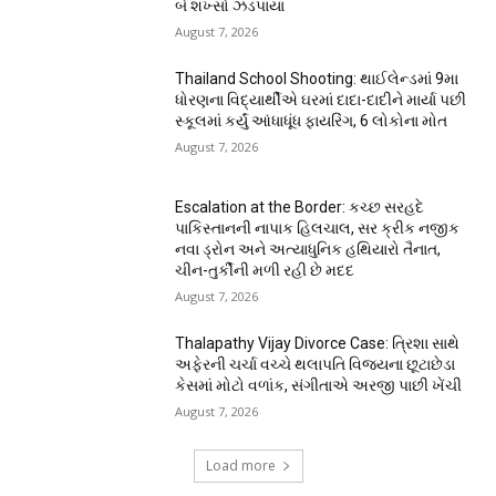
બે શખ્સો ઝડપાયા
August 7, 2026
Thailand School Shooting: થાઈલેન્ડમાં 9મા
ધોરણના વિદ્યાર્થીએ ઘરમાં દાદા-દાદીને માર્યા પછી
સ્કૂલમાં કર્યું આંધાધૂંધ ફાયરિંગ, 6 લોકોના મોત
August 7, 2026
Escalation at the Border: કચ્છ સરહદે
પાકિસ્તાનની નાપાક હિલચાલ, સર ક્રીક નજીક
નવા ડ્રોન અને અત્યાધુનિક હથિયારો તૈનાત,
ચીન-તુર્કીની મળી રહી છે મદદ
August 7, 2026
Thalapathy Vijay Divorce Case: ત્રિશા સાથે
અફેરની ચર્ચા વચ્ચે થલાપતિ વિજયના છૂટાછેડા
કેસમાં મોટો વળાંક, સંગીતાએ અરજી પાછી ખેંચી
August 7, 2026
Load more