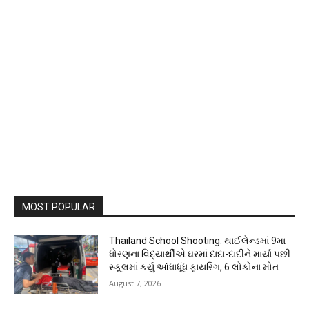
MOST POPULAR
Thailand School Shooting: થાઈલેન્ડમાં 9મા
ધોરણના વિદ્યાર્થીએ ઘરમાં દાદા-દાદીને માર્યા પછી
સ્કૂલમાં કર્યું આંધાધૂંધ ફાયરિંગ, 6 લોકોના મોત
August 7, 2026