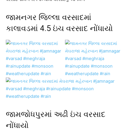
જામનગર જિલ્લા વરસાદમાં
કાલાવડમાં 4.5 ઇંચ વરસાદ નોંધાયો
જામજોધપુરમાં અઢી ઇંચ વરસાદ
નોંધાયો