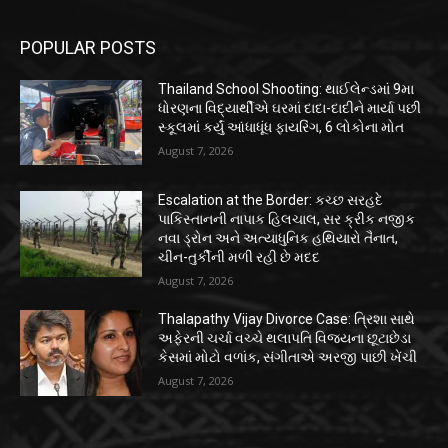
POPULAR POSTS
Thailand School Shooting: થાઈલેન્ડમાં 9મા
ધોરણના વિદ્યાર્થીએ ઘરમાં દાદા-દાદીને માર્યા પછી
સ્કૂલમાં કર્યું આંધાધૂંધ ફાયરિંગ, 6 લોકોના મોત
August 7, 2026
Escalation at the Border: કચ્છ સરહદે
પાકિસ્તાનની નાપાક હિલચાલ, સર ક્રીક નજીક
નવા ડ્રોન અને અત્યાધુનિક હથિયારો તૈનાત,
ચીન-તુર્કીની મળી રહી છે મદદ
August 7, 2026
Thalapathy Vijay Divorce Case: ત્રિશા સાથે
અફેરની ચર્ચા વચ્ચે થલાપતિ વિજયના છૂટાછેડા
કેસમાં મોટો વળાંક, સંગીતાએ અરજી પાછી ખેંચી
August 7, 2026