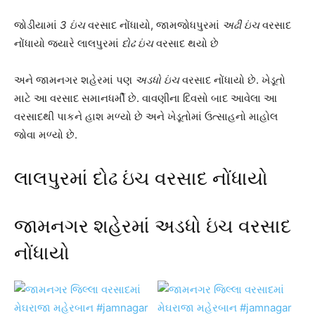
જોડીયામાં
3 ઇંચ
વરસાદ નોંધાયો, જામજોધપુરમાં
અઢી ઇંચ
વરસાદ
નોંધાયો જયારે લાલપુરમાં
દોઢ ઇંચ
વરસાદ થયો છે
અને જામનગર શહેરમાં પણ
અડધો ઇંચ
વરસાદ નોંધાયો છે. ખેડૂતો
માટે આ વરસાદ સમાનધર્મી છે. વાવણીના દિવસો બાદ આવેલા આ
વરસાદથી પાકને હાશ મળ્યો છે અને ખેડૂતોમાં ઉત્સાહનો માહોલ
જોવા મળ્યો છે.
લાલપુરમાં દોઢ ઇંચ વરસાદ નોંધાયો
જામનગર શહેરમાં અડધો ઇંચ વરસાદ
નોંધાયો