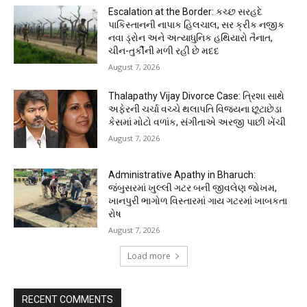
Escalation at the Border: કચ્છ સરહદે
પાકિસ્તાનની નાપાક હિલચાલ, સર ક્રીક નજીક
નવા ડ્રોન અને અત્યાધુનિક હથિયારો તૈનાત,
ચીન-તુર્કીની મળી રહી છે મદદ
August 7, 2026
Thalapathy Vijay Divorce Case: ત્રિશા સાથે
અફેરની ચર્ચા વચ્ચે થલાપતિ વિજયના છૂટાછેડા
કેસમાં મોટો વળાંક, સંગીતાએ અરજી પાછી ખેંચી
August 7, 2026
Administrative Apathy in Bharuch:
જંબુસરમાં ખુલ્લી ગટર બની જીવલેણ જોખમ,
ખાનપુરી ભાગોળ વિસ્તારમાં ગાય ગટરમાં ખાબકતા
રોષ
August 7, 2026
Load more
RECENT COMMENTS