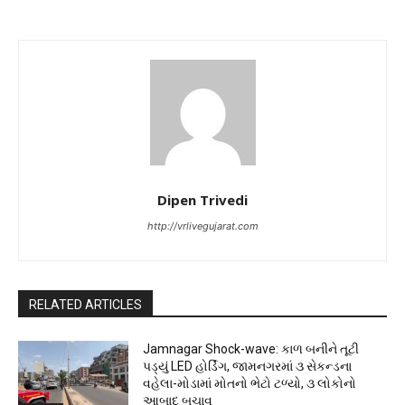
Dipen Trivedi
http://vrlivegujarat.com
RELATED ARTICLES
Jamnagar Shock-wave: કાળ બનીને તૂટી
પડ્યું LED હોર્ડિંગ, જામનગરમાં ૩ સેકન્ડના
વહેલા-મોડામાં મોતનો ભેટો ટળ્યો, ૩ લોકોનો
આબાદ બચાવ