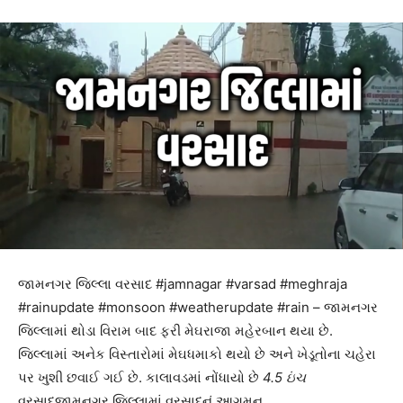
જામનગર જિલ્લા વરસાદ #jamnagar #varsad #meghraja
#rainupdate #monsoon #weatherupdate #rain – જામનગર
જિલ્લામાં થોડા વિરામ બાદ ફરી મેઘરાજા મહેરબાન થયા છે.
જિલ્લામાં અનેક વિસ્તારોમાં મેઘધમાકો થયો છે અને ખેડૂતોના ચહેરા
પર ખુશી છવાઈ ગઈ છે. કાલાવડમાં નોંધાયો છે
4.5 ઇંચ
વરસાદજામનગર જિલ્લામાં વરસાદનું આગમન