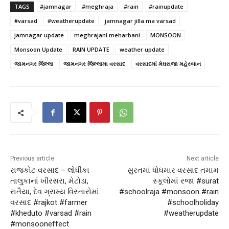
TAGS
#jamnagar
#meghraja
#rain
#rainupdate
#varsad
#weatherupdate
jamnagar jilla ma varsad
jamnagar update
meghrajani meharbani
MONSOON
Monsoon Update
RAIN UPDATE
weather update
જામનગર જિલ્લા
જામનગર જિલ્લામા વરસાદ
વરસાદમાં મેઘરાજા મહેરબાન
Previous article
Next article
રાજકોટ વરસાદ – લોધીકા
સુરતમાં ધોધમાર વરસાદ તમામ
તાલુકાનાં ખીરસરા, મેટોડા,
સ્કૂલોમાં રજા #surat
રાતૈયા, દેવ ગ્રામ્ય વિસ્તારોમાં
#schoolraja #monsoon #rain
વરસાદ #rajkot #farmer
#schoolholiday
#kheduto #varsad #rain
#weatherupdate
#monsooneffect