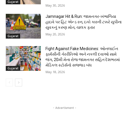
Gujarat
May 30, 2026
Jamnagar Hit & Run: જામનગર-ખંભાળિયા
હાઇવે પર હિટ એન્ડ રન, ઇકો કારની ટક્કરે યુપીના
યુવકનું કરુણ મોત, ચાલક ફરાર
May 20, 2026
Gujarat
Fight Against Fake Medicines: ઓનલાઈન
ફાર્મસીની ગેરરીતિઓ અને નકલી દવાઓ સામે
જંગ, 20મી મેના રોજ જામનગર સહિત દેશભરમાં
મેડિકલ સ્ટોર્સનો સજ્જડ બંધ
Gujarat
May 18, 2026
- Advertisment -