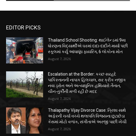
EDITOR PICKS
Thailand School Shooting: થાઈલેન્ડમાં 9મા
ધોરણના વિદ્યાર્થીએ ઘરમાં દાદા-દાદીને માર્યા પછી
સ્કૂલમાં કર્યું આંધાધૂંધ ફાયરિંગ, 6 લોકોના મોત
August 7, 2026
Escalation at the Border: કચ્છ સરહદે
પાકિસ્તાનની નાપાક હિલચાલ, સર ક્રીક નજીક
નવા ડ્રોન અને અત્યાધુનિક હથિયારો તૈનાત,
ચીન-તુર્કીની મળી રહી છે મદદ
August 7, 2026
Thalapathy Vijay Divorce Case: ત્રિશા સાથે
અફેરની ચર્ચા વચ્ચે થલાપતિ વિજયના છૂટાછેડા
કેસમાં મોટો વળાંક, સંગીતાએ અરજી પાછી ખેંચી
August 7, 2026