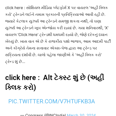
click here : સોશિયલ મીડિયા પ્લેટફોર્મ X પર વાયરલ ‘અહીં ક્લિક
કરો’ ટ્રેન્ડને લઈને તમામ પ્રકારની પ્રતિક્રિયાઓ આવી રહી છે.
જ્યારે કેટલાક યુઝર્સ આ ટ્રેન્ડને સમજી શકતા નથી, તો ઘણા
યુઝર્સ આ ટ્રેન્ડને ખૂબ એન્જોય કરી રહ્યાં છે. ગયા શનિવારથી, ‘X’
વાયરલ ‘Click Here’ ટ્રેન્ડથી ધમધમી રહ્યો છે, જેણે દરેકનું ધ્યાન
ખેંચ્યું છે. ખાસ વાત એ છે કે રાજકીય પક્ષો ભાજપ, આમ આદમી પાર્ટી
અને કોંગ્રેસે તેમના સત્તાવાર એક્સ-પેજ દ્વારા આ ટ્રેન્ડ પર
સક્રિયતા દર્શાવી છે. ચાલો પહેલા જાણીએ કે ‘અહીં ક્લિક કરો’
ટ્રેન્ડ શું છે…
click here : Alt ટેક્સ્ટ શું છે (અહીં
ક્લિક કરો)
PIC.TWITTER.COM/V7HTUFKB3A
— Congress (@INCIndia)
March 30, 2024