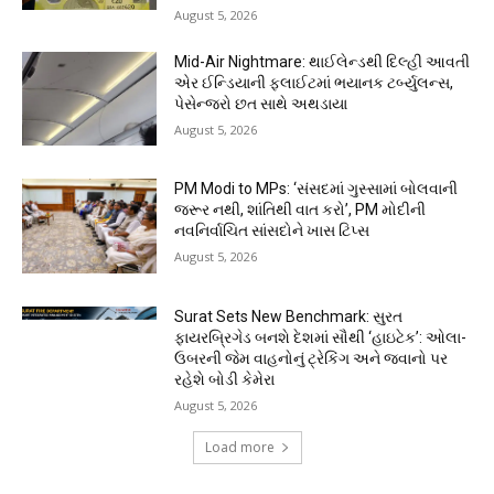
August 5, 2026
Mid-Air Nightmare: થાઈલેન્ડથી દિલ્હી આવતી
એર ઈન્ડિયાની ફ્લાઈટમાં ભયાનક ટર્બ્યુલન્સ,
પેસેન્જરો છત સાથે અથડાયા
August 5, 2026
PM Modi to MPs: ‘સંસદમાં ગુસ્સામાં બોલવાની
જરૂર નથી, શાંતિથી વાત કરો’, PM મોદીની
નવનિર્વાચિત સાંસદોને ખાસ ટિપ્સ
August 5, 2026
Surat Sets New Benchmark: સુરત
ફાયરબ્રિગેડ બનશે દેશમાં સૌથી ‘હાઇટેક’: ઓલા-
ઉબરની જેમ વાહનોનું ટ્રેકિંગ અને જવાનો પર
રહેશે બોડી કેમેરા
August 5, 2026
Load more