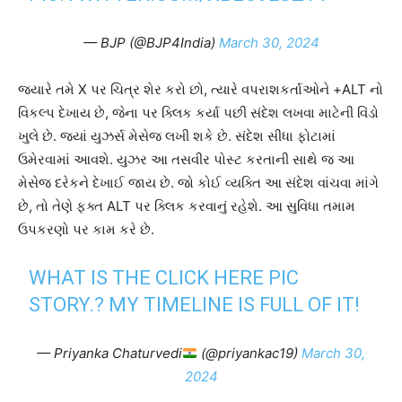
— BJP (@BJP4India)
March 30, 2024
જ્યારે તમે X પર ચિત્ર શેર કરો છો, ત્યારે વપરાશકર્તાઓને +ALT નો
વિકલ્પ દેખાય છે, જેના પર ક્લિક કર્યા પછી સંદેશ લખવા માટેની વિંડો
ખુલે છે. જ્યાં યુઝર્સ મેસેજ લખી શકે છે. સંદેશ સીધા ફોટામાં
ઉમેરવામાં આવશે. યુઝર આ તસવીર પોસ્ટ કરતાની સાથે જ આ
મેસેજ દરેકને દેખાઈ જાય છે. જો કોઈ વ્યક્તિ આ સંદેશ વાંચવા માંગે
છે, તો તેણે ફક્ત ALT પર ક્લિક કરવાનું રહેશે. આ સુવિધા તમામ
ઉપકરણો પર કામ કરે છે.
WHAT IS THE CLICK HERE PIC
STORY.? MY TIMELINE IS FULL OF IT!
— Priyanka Chaturvedi
(@priyankac19)
March 30,
2024