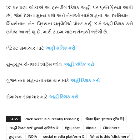
‘X’ પર ઘણા લોકોએ આ ટ્રેન્ડીંગ ‘ક્લિક અહીં’ પર પ્રતિક્રિયા આપી
છે , જેમાં દેશના મુખ્ય પક્ષો અને નેતાઓ સામેલ હતા. આ દરમિયાન
શિવસેનાના નેતા પ્રિયંકા ચતુર્વેદીએ પોસ્ટ કર્યું. X કે અહીં ક્લિક કરો
ઇમેજ આખરે શું છે. મારી ટાઇમ લાઇન તેનાથી ભરેલી છે.
લેટેસ્ટ સમાચાર માટે
અહી કલિક કરો
યુ-ટ્યુબ ચેનલમાં શોર્ટ્સ જોવા
અહીં કલિક કરો
ગુજરાતના મહત્વના સમાચાર માટે
અહીં ક્લિક કરો
રોમાંચક સમાચાર માટે
અહીં ક્લિક કરો
TAGS
'click here' is currently trending
'क्लिक हियर' इस समय ट्रेंड में है
'અહીં ક્લિક કરો' હાલમાં ટ્રેન્ડિંગ છે
#gujarat
#india
Click here
gujarat
INDIA
social media platform X
What is this “click here”