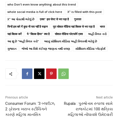
who Don't even know anything about this trend
whole social media is full of click here
X" is filled with this post
X" આ પોસ્ટથી ભરેલું છે
एक्स'' इस पोस्ट से भरा पड़ा है
गुजरात
जिन्हें इस बारे में कुछ भी पता नहीं है रुझान
पूरा सोशल मीडिया यहां क्लिक से भरा पड़ा है
भारत
यहां क्लिक करें
ये "क्लिक हियर" क्या है
सोशल मीडिया प्लेटफॉर्म एक्स
અહીં ક્લિક કરો
આ શું છે “અહીં ક્લિક કરો”
આખું સોશિયલ મીડિયા અહીં ક્લિકથી ભરેલું છે
ગુજરાત
જેઓ આ વિશે કંઈપણ જાણતા નથી વલણ
સોશિયલ મીડિયા પ્લેટફોર્મ
Previous article
Next article
Consumer Forum: ‘3 બ્લાઉઝ,
Rupala : પુરુષોત્તમ રુપાલા સામે
2 ડ્રેસના ખરાબ સ્ટીચિંગને
રાજકોટમાં 100 ક્ષત્રિય
કારણે મહિલા માનસિક
મહિલાઓ નોંધાવશે ઉમેદવારી