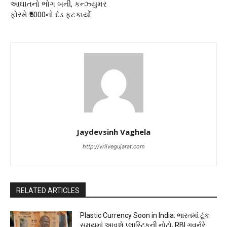
આઘાતનો ભોગ બની, કન્ઝ્યુમર
ફોરમે ₹5000નો દંડ ફટકાર્યો
Jaydevsinh Vaghela
http://vrlivegujarat.com
RELATED ARTICLES
Plastic Currency Soon in India: ભારતમાં ટૂંક
સમયમાં આવશે પ્લાસ્ટિકની નોટો, RBI ગવર્નરે