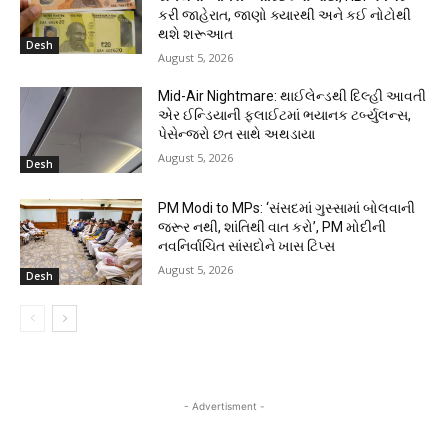
કરી જાહેરાત, જાણો ક્યારથી અને કઈ નોટોથી
થશે શરૂઆત
Desh
August 5, 2026
Mid-Air Nightmare: થાઈલેન્ડથી દિલ્હી આવતી
એર ઈન્ડિયાની ફ્લાઈટમાં ભયાનક ટર્બ્યુલન્સ,
પેસેન્જરો છત સાથે અથડાયા
August 5, 2026
Desh
PM Modi to MPs: ‘સંસદમાં ગુસ્સામાં બોલવાની
જરૂર નથી, શાંતિથી વાત કરો’, PM મોદીની
નવનિર્વાચિત સાંસદોને ખાસ ટિપ્સ
August 5, 2026
Desh
- Advertisment -