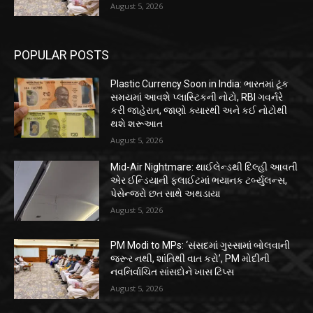
August 5, 2026
POPULAR POSTS
Plastic Currency Soon in India: ભારતમાં ટૂંક
સમયમાં આવશે પ્લાસ્ટિકની નોટો, RBI ગવર્નરે
કરી જાહેરાત, જાણો ક્યારથી અને કઈ નોટોથી
થશે શરૂઆત
August 5, 2026
Mid-Air Nightmare: થાઈલેન્ડથી દિલ્હી આવતી
એર ઈન્ડિયાની ફ્લાઈટમાં ભયાનક ટર્બ્યુલન્સ,
પેસેન્જરો છત સાથે અથડાયા
August 5, 2026
PM Modi to MPs: ‘સંસદમાં ગુસ્સામાં બોલવાની
જરૂર નથી, શાંતિથી વાત કરો’, PM મોદીની
નવનિર્વાચિત સાંસદોને ખાસ ટિપ્સ
August 5, 2026