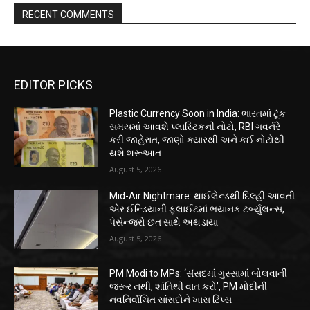
RECENT COMMENTS
EDITOR PICKS
Plastic Currency Soon in India: ભારતમાં ટૂંક
સમયમાં આવશે પ્લાસ્ટિકની નોટો, RBI ગવર્નરે
કરી જાહેરાત, જાણો ક્યારથી અને કઈ નોટોથી
થશે શરૂઆત
August 5, 2026
Mid-Air Nightmare: થાઈલેન્ડથી દિલ્હી આવતી
એર ઈન્ડિયાની ફ્લાઈટમાં ભયાનક ટર્બ્યુલન્સ,
પેસેન્જરો છત સાથે અથડાયા
August 5, 2026
PM Modi to MPs: ‘સંસદમાં ગુસ્સામાં બોલવાની
જરૂર નથી, શાંતિથી વાત કરો’, PM મોદીની
નવનિર્વાચિત સાંસદોને ખાસ ટિપ્સ