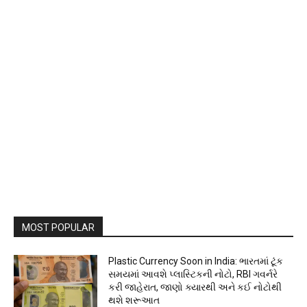
MOST POPULAR
Plastic Currency Soon in India: ભારતમાં ટૂંક
સમયમાં આવશે પ્લાસ્ટિકની નોટો, RBI ગવર્નરે
કરી જાહેરાત, જાણો ક્યારથી અને કઈ નોટોથી
થશે શરૂઆત