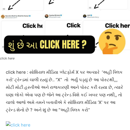
click here
click here : સોશિયલ મીડિયા પ્લેટફોર્મ X પર અત્યારે ‘અહીં ક્લિક
કરો’ ટ્રેન્ડમાં ચાલી રહ્યું છે.. “X” તો ભર્યું પડ્યું છે આ પોસ્ટથી,,,
મોટી મોટી હસ્તીઓ અને રાજકારણી આને પોસ્ટ કરી રહ્યા છે, ત્યારે
ઘણા લોકો એવા પણ છે જેને આ ટ્રેન્ડ વિશે કઈ ખબર પણ નથી,, તો
ચાલો આજે અમે તમને બતાવીએ કે સોશિયલ મીડિયા ‘X’ પર આ
ટ્રેન્ડ શેનો છે ? અને શું છે આ “અહી ક્લિક કરો”