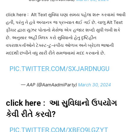
click here : Alt Text સુવિધા ઘણા સમય પહેલા શરૂ કરવામાં આવી
હતી, પરંતુ તે હવે અચાનક જ પ્રખ્યાત થઈ ગઈ છે. ચાલુ Alt Text
ફીચર દ્વારા યુઝર પોતાનો મેસેજ એક હજાર શબ્દો સુધી લખી શકે
છે. અનુસાર અહીં ક્લિક કરો સુવિધાનો હેતુ દૃષ્ટિહીન
વપરાશકર્તાઓને ટેક્સ્ટ-ટુ-સ્પીચ ઓળખ અને બ્રેઇલ ભાષાની
મદદથી છબીને વધુ સારી રીતે સમજવામાં મદદ કરવાનો છે.
PIC.TWITTER.COM/SXJARDNUGU
— AAP (@AamAadmiParty)
March 30, 2024
click here : આ સુવિધાનો ઉપયોગ
કેવી રીતે કરવો?
PIC.TWITTER.COM/XBEO9LGZYT