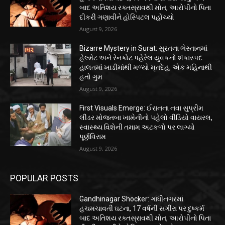
બાદ અતિશય રક્તસ્રાવથી મોત, આરોપીનો પિતા
દીકરી ગણાવીને હોસ્પિટલ પહોંચ્યો
August 9, 2026
Bizarre Mystery in Surat: સુરતના ભેસ્તાનમાં
હેલ્મેટ અને રેનકોટ પહેરેલ યુવકનો શંકાસ્પદ
હાલતમાં ખાડીમાંથી મળ્યો મૃતદેહ, એક મહિનાથી
હતો ગુમ
August 9, 2026
First Visuals Emerge: ઈરાનના નવા સુપ્રીમ
લીડર મોજતબા ખામેનીનો પહેલો વીડિયો વાયરલ,
સ્વાસ્થ્ય વિશેની તમામ અટકળો પર લાગ્યો
પૂર્ણવિરામ
August 9, 2026
POPULAR POSTS
Gandhinagar Shocker: ગાંધીનગરમાં
હચમચાવતી ઘટના, 17 વર્ષની સગીરા પર દુષ્કર્મ
બાદ અતિશય રક્તસ્રાવથી મોત, આરોપીનો પિતા