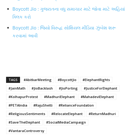
Boycott Jio : ગુજરાતના વધુ સમાચાર માટે જોવા માટે અહિયાં
ક્લિક કરો
Boycott Jio : જિયો વિરુદ્ધ સોશિયલ મીડિયા ઝુંબેશ શરૂ
કરવામાં આવી
TAGS
#AbitkarMeeting
#BoycottJio
#ElephantRights
#JainMath
#JioBacklash
#JioPorting
#JusticeForElephant
#KolhapurProtest
#MadhuriElephant
#MahadeviElephant
#PETAIndia
#RajuShetti
#RelianceFoundation
#ReligiousSentiments
#RelocateElephant
#ReturnMadhuri
#SaveTheElephant
#SocialMediaCampaign
#VantaraControversy