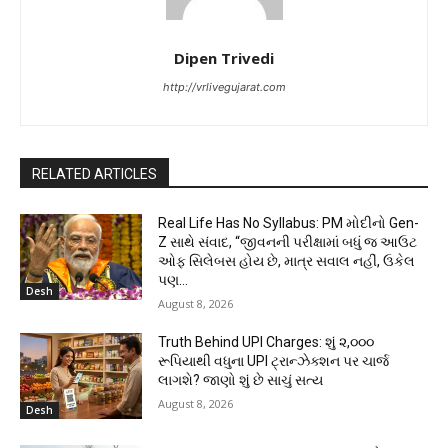
Dipen Trivedi
http://vrlivegujarat.com
RELATED ARTICLES
Real Life Has No Syllabus: PM મોદીનો Gen-
Z સાથે સંવાદ, “જીવનની પરીક્ષામાં બધું જ આઉટ
ઓફ સિલેબસ હોય છે, માત્ર સવાલ નહીં, ઉકેલ
પણ...
Desh
August 8, 2026
Truth Behind UPI Charges: શું ૨,૦૦૦
રૂપિયાથી વધુના UPI ટ્રાન્ઝેક્શન પર ચાર્જ
લાગશે? જાણો શું છે સાચું સત્ય
August 8, 2026
Desh