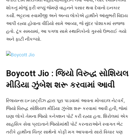
શોકનું મોજું ફરી વળ્યું જેમણે વાહનને પસાર થવા દેવાનો ઇનકાર
કર્યો. ભટ્ટરખા સ્વામીજી અને અન્ય લોકોએ હાથીને આંસુભરી વિદાય
આપી રહ્યા હોવાના વીડિયો સામે આવ્યા, જે સુંદર પોશાકમાં સજ્જ
હતો. ટૂંક સમયમાં, આ પગલા સામે સ્થાનિકોનો ગુસ્સો ઉભરાઈ ગયો
અને ફાટી નીકળ્યો.
Boycott Jio : જિયો વિરુદ્ધ સોશિયલ
મીડિયા ઝુંબેશ શરૂ કરવામાં આવી
રિલાયન્સ ઇન્ડસ્ટ્રીઝ દ્વારા પૂરા પાડવામાં આવતા મોબાઇલ નેટવર્ક,
જિયો વિરુદ્ધ સોશિયલ મીડિયા ઝુંબેશ શરૂ કરવામાં આવી હતી, જેમાં
ઘણા લોકો તેમના જિયો કનેક્શન પોર્ટ કરી રહ્યા હતા. શિરોલમાં એક
સાહસિક સેવા પ્રદાતાને જિયોમાંથી પોર્ટ કરનારાઓને સ્વાગત ભેટ
તરીકે હાથીના ચિત્ર સાથેનો કોફી મગ આપવાનો સારો વિચાર પણ