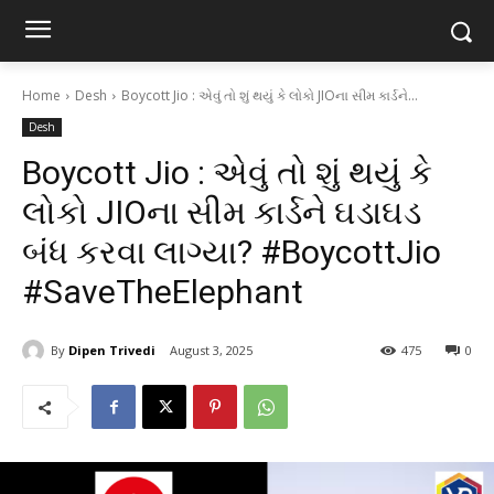
Home
Desh
Boycott Jio : એવું તો શું થયું કે લોકો JIOના સીમ કાર્ડને...
Desh
Boycott Jio : એવું તો શું થયું કે
લોકો JIOના સીમ કાર્ડને ઘડાઘડ
બંધ કરવા લાગ્યા? #BoycottJio
#SaveTheElephant
By
Dipen Trivedi
August 3, 2025
475
0