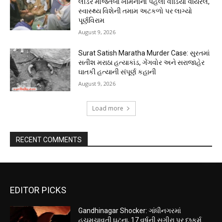
લીડર મોજતબા ખામેનીનો પહેલો વીડિયો વાયરલ,
સ્વાસ્થ્ય વિશેની તમામ અટકળો પર લાગ્યો
પૂર્ણવિરામ
August 9, 2026
Surat Satish Maratha Murder Case: સુરતમાં
સતીશ મરાઠા હત્યાકાંડ, ગેંગવોર અને સરાજાહેર
ઘાતકી હત્યાની સંપૂર્ણ કહાની
August 9, 2026
Load more
RECENT COMMENTS
EDITOR PICKS
Gandhinagar Shocker: ગાંધીનગરમાં
હચમચાવતી ઘટના, 17 વર્ષની સગીરા પર દુષ્કર્મ