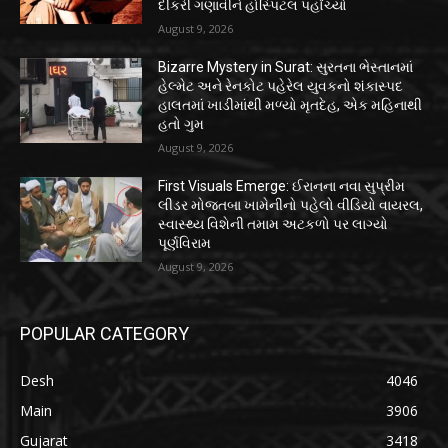
દીકરી ગણાવીને હોસ્પિટલ પહોંચ્યો
August 9, 2026
Bizarre Mystery in Surat: સુરતના ભેસ્તાનમાં
હેલ્મેટ અને રેનકોટ પહેરેલ યુવકનો શંકાસ્પદ
હાલતમાં ખાડીમાંથી મળ્યો મૃતદેહ, એક મહિનાથી
હતો ગુમ
August 9, 2026
First Visuals Emerge: ઈરાનના નવા સુપ્રીમ
લીડર મોજતબા ખામેનીનો પહેલો વીડિયો વાયરલ,
સ્વાસ્થ્ય વિશેની તમામ અટકળો પર લાગ્યો
પૂર્ણવિરામ
August 9, 2026
POPULAR CATEGORY
Desh
4046
Main
3906
Gujarat
3418