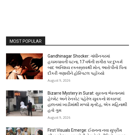
MOST POPULAR
Gandhinagar Shocker: ગાંધીનગરમાં
હચમચાવતી ઘટના, 17 વર્ષની સગીરા પર દુષ્કર્મ
બાદ અતિશય રક્તસ્રાવથી મોત, આરોપીનો પિતા
દીકરી ગણાવીને હોસ્પિટલ પહોંચ્યો
August 9, 2026
Bizarre Mystery in Surat: સુરતના ભેસ્તાનમાં
હેલ્મેટ અને રેનકોટ પહેરેલ યુવકનો શંકાસ્પદ
હાલતમાં ખાડીમાંથી મળ્યો મૃતદેહ, એક મહિનાથી
હતો ગુમ
August 9, 2026
First Visuals Emerge: ઈરાનના નવા સુપ્રીમ