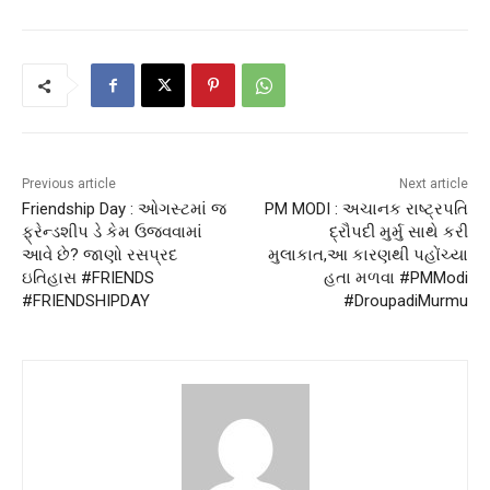
Previous article
Next article
Friendship Day : ઓગસ્ટમાં જ
PM MODI : અચાનક રાષ્ટ્રપતિ
ફ્રેન્ડશીપ ડે કેમ ઉજવવામાં
દ્રૌપદી મુર્મુ સાથે કરી
આવે છે? જાણો રસપ્રદ
મુલાકાત,આ કારણથી પહોંચ્યા
ઇતિહાસ #FRIENDS
હતા મળવા #PMModi
#FRIENDSHIPDAY
#DroupadiMurmu