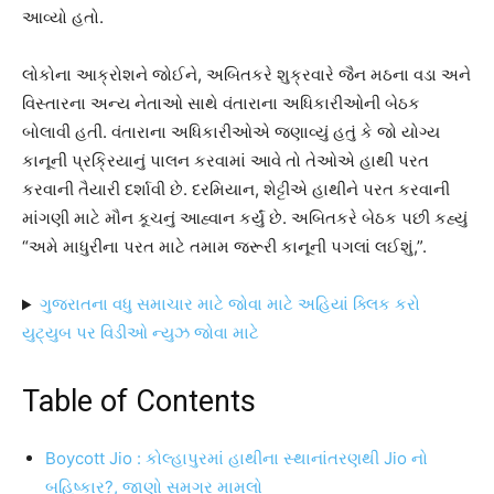
આવ્યો હતો.
લોકોના આક્રોશને જોઈને, અબિતકરે શુક્રવારે જૈન મઠના વડા અને
વિસ્તારના અન્ય નેતાઓ સાથે વંતારાના અધિકારીઓની બેઠક
બોલાવી હતી. વંતારાના અધિકારીઓએ જણાવ્યું હતું કે જો યોગ્ય
કાનૂની પ્રક્રિયાનું પાલન કરવામાં આવે તો તેઓએ હાથી પરત
કરવાની તૈયારી દર્શાવી છે. દરમિયાન, શેટ્ટીએ હાથીને પરત કરવાની
માંગણી માટે મૌન કૂચનું આહ્વાન કર્યું છે. અબિતકરે બેઠક પછી કહ્યું
“અમે માધુરીના પરત માટે તમામ જરૂરી કાનૂની પગલાં લઈશું,”.
ગુજરાતના વધુ સમાચાર માટે જોવા માટે અહિયાં ક્લિક કરો
યુટ્યુબ પર વિડીઓ ન્યુઝ જોવા માટે
Table of Contents
Boycott Jio : કોલ્હાપુરમાં હાથીના સ્થાનાંતરણથી Jio નો
બહિષ્કાર?, જાણો સમગ્ર મામલો