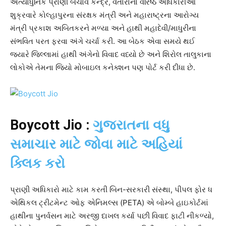
અત્યાધુનિક પ્રાણી બચાવ કેન્દ્ર, વંતારાના વરિષ્ઠ અધિકારીઓ
શુક્રવારે કોલ્હાપુરના સંરક્ષક મંત્રી અને મહારાષ્ટ્રના આરોગ્ય
મંત્રી પ્રકાશ અબિતકરને મળ્યા અને હાથી મહાદેવી/માધુરીના
સંભવિત પરત ફરવા અંગે ચર્ચા કરી. આ બેઠક એવા સમયે થઈ
જ્યારે જિલ્લામાં હાથી અંગેનો વિવાદ વધ્યો છે અને શિરોલ તાલુકાના
લોકોએ તેમના જિયો મોબાઇલ કનેક્શન પણ પોર્ટ કરી દીધા છે.
Boycott Jio :
ગુજરાતના વધુ
સમાચાર માટે જોવા માટે અહિયાં
ક્લિક કરો
પ્રાણી અધિકારો માટે કામ કરતી બિન-સરકારી સંસ્થા, પીપલ ફોર ધ
એથિકલ ટ્રીટમેન્ટ ઓફ એનિમલ્સ (PETA) એ બોમ્બે હાઇકોર્ટમાં
હાથીના પુનર્વસન માટે અરજી દાખલ કર્યા પછી વિવાદ ફાટી નીકળ્યો,