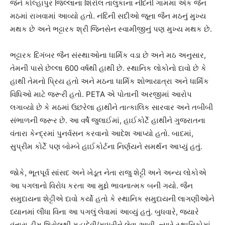
જેને કોલ્હાપુર જિલ્લાના શિરોલ તાલુકાના નંદિની ગામમાં એક જૈન
મઠમાં રાખવામાં આવ્યો હતો. નંદિની સદીઓ જૂના જૈન મઠનું મુખ્ય
મથક છે અને ભટ્ટારક શ્રી જિનસેન સ્વામીજીનું પણ મુખ્ય મથક છે.
ભટ્ટારક દિગંબર જૈન સંસ્થાઓના ધાર્મિક વડા છે અને મઠ અનુસાર,
તેમની પાસે છેલ્લા 600 વર્ષથી હાથી છે. સ્થાનિક લોકોનો દાવો છે કે
હાથી તેમનો પ્રિય હતો અને મઠના ધાર્મિક શોભાયાત્રા અને ધાર્મિક
વિધિઓ માટે જરૂરી હતો. PETA એ પોતાની અરજીમાં આરોપ
લગાવ્યો છે કે મઠમાં ઉછરેલા હાથીને તાત્કાલિક સારવાર અને તબીબી
સંભાળની જરૂર છે. આ વર્ષે જુલાઈમાં, હાઈકોર્ટે હાથીને ગુજરાતના
વંતારા કેન્દ્રમાં પુનર્વસન કરવાનો આદેશ આપ્યો હતો. બાદમાં,
સુપ્રીમ કોર્ટે પણ બોમ્બે હાઈકોર્ટના નિર્ણયને સમર્થન આપ્યું હતું.
જોકે, ભૂતપૂર્વ સાંસદ અને ખેડૂત નેતા રાજુ શેટ્ટી અને અન્ય લોકોએ
આ પગલાનો વિરોધ કરતા આ મુદ્દો ભાવનાત્મક બની ગયો. જૈન
સમુદાયના શેટ્ટીએ દાવો કર્યો હતો કે સ્થાનિક સમુદાયની લાગણીઓને
ધ્યાનમાં લીધા વિના આ પગલું લેવામાં આવ્યું હતું. બુધવારે, જ્યારે
વંતારા ટીમ શિરોલથી મહાદેવી/માધુરીને લેવા આવી, ત્યારે સ્થાનિકોમાં