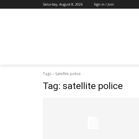
Saturday, August 8, 2026
Sign in / Join
Tags
Satellite police
Tag:
satellite police