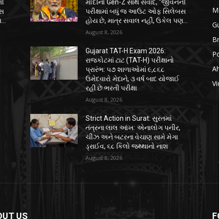
ની
મોદીનો Gen-Z સાથે સંવાદ, “જીવનની
M
બસ
પરીક્ષામાં બધું જ આઉટ ઓફ સિલેબસ
...
હોય છે, માત્ર સવાલ નહીં, ઉકેલ પણ...
Gu
August 8, 2026
B
Gujarat TAT-H Exam 2026:
Po
રાજકોટમાં ટાટ (TAT-H) પરીક્ષાનો
A
પ્રારંભ: ૫૭ શાળાઓમાં ૯,૮૬૮
ઉમેદવારો મેદાને, ૩ વર્ષ બાદ યોજાઈ
Vi
રહી છે ભરતી પરીક્ષા
August 8, 2026
Strict Action in Surat: સુરતમાં
તંત્રના લાલ આંખ: એનાલોગ પનીર,
ચીઝ અને બટરના વેચાણ સામે મેગા
ડ્રાઈવ, ૬૮ કિલો જથ્થાનો નાશ
August 8, 2026
OUT US
F