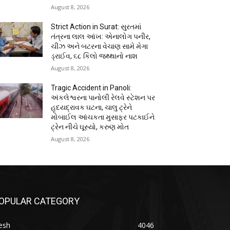
August 8, 2026
Strict Action in Surat: સુરતમાં
તંત્રના લાલ આંખ: એનાલોગ પનીર,
ચીઝ અને બટરના વેચાણ સામે મેગા
ડ્રાઈવ, ૬૮ કિલો જથ્થાનો નાશ
August 8, 2026
Tragic Accident in Panoli:
અંકલેશ્વરના પાનોલી રેલવે સ્ટેશન પર
હૃદયદ્રાવક ઘટના, ચાલુ ટ્રેને
મોબાઈલ આંચકતા મુસાફર પટકાઈને
ટ્રેન નીચે ઘૂસ્યો, કરુણ મોત
August 8, 2026
OPULAR CATEGORY
esh
4046