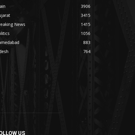
ain
3906
jarat
3415
reaking News
1415
litics
1056
hmedabad
883
desh
764
OLLOW US