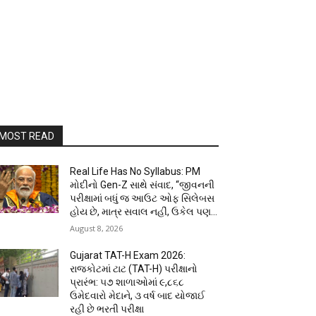
MOST READ
Real Life Has No Syllabus: PM
મોદીનો Gen-Z સાથે સંવાદ, “જીવનની
પરીક્ષામાં બધું જ આઉટ ઓફ સિલેબસ
હોય છે, માત્ર સવાલ નહીં, ઉકેલ પણ...
August 8, 2026
Gujarat TAT-H Exam 2026:
રાજકોટમાં ટાટ (TAT-H) પરીક્ષાનો
પ્રારંભ: ૫૭ શાળાઓમાં ૯,૮૬૮
ઉમેદવારો મેદાને, ૩ વર્ષ બાદ યોજાઈ
રહી છે ભરતી પરીક્ષા