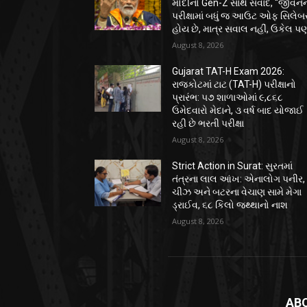
મોદીનો Gen-Z સાથે સંવાદ, “જીવન
પરીક્ષામાં બધું જ આઉટ ઓફ સિલે
હોય છે, માત્ર સવાલ નહીં, ઉકેલ પણ
August 8, 2026
Gujarat TAT-H Exam 2026:
રાજકોટમાં ટાટ (TAT-H) પરીક્ષાનો
પ્રારંભ: ૫૭ શાળાઓમાં ૯,૮૬૮
ઉમેદવારો મેદાને, ૩ વર્ષ બાદ યોજાઈ
રહી છે ભરતી પરીક્ષા
August 8, 2026
Strict Action in Surat: સુરતમાં
તંત્રના લાલ આંખ: એનાલોગ પનીર,
ચીઝ અને બટરના વેચાણ સામે મેગા
ડ્રાઈવ, ૬૮ કિલો જથ્થાનો નાશ
August 8, 2026
AB