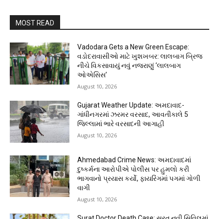
MOST READ
Vadodara Gets a New Green Escape:
વડોદરાવાસીઓ માટે ખુશખબર: લાલબાગ બ્રિજ
નીચે વિકસાવાયું નવું નજરાણું ‘લાલબાગ
ઓએસિસ’
August 10, 2026
Gujarat Weather Update: અમદાવાદ-
ગાંધીનગરમાં ઝરમર વરસાદ, આવતીકાલે 5
જિલ્લામાં ભારે વરસાદની આગાહી
August 10, 2026
Ahmedabad Crime News: અમદાવાદમાં
દુષ્કર્મના આરોપીએ પોલીસ પર હુમલો કરી
ભાગવાનો પ્રયાસ કર્યો, ફાયરિંગમાં પગમાં ગોળી
વાગી
August 10, 2026
Surat Doctor Death Case: સુરત નવી સિવિલમાં