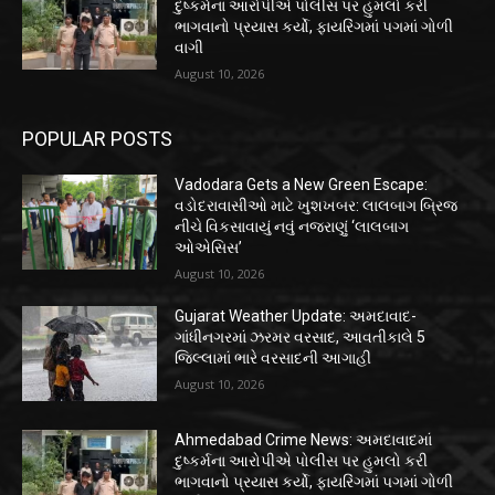
દુષ્કર્મના આરોપીએ પોલીસ પર હુમલો કરી
ભાગવાનો પ્રયાસ કર્યો, ફાયરિંગમાં પગમાં ગોળી
વાગી
August 10, 2026
POPULAR POSTS
Vadodara Gets a New Green Escape:
વડોદરાવાસીઓ માટે ખુશખબર: લાલબાગ બ્રિજ
નીચે વિકસાવાયું નવું નજરાણું ‘લાલબાગ
ઓએસિસ’
August 10, 2026
Gujarat Weather Update: અમદાવાદ-
ગાંધીનગરમાં ઝરમર વરસાદ, આવતીકાલે 5
જિલ્લામાં ભારે વરસાદની આગાહી
August 10, 2026
Ahmedabad Crime News: અમદાવાદમાં
દુષ્કર્મના આરોપીએ પોલીસ પર હુમલો કરી
ભાગવાનો પ્રયાસ કર્યો, ફાયરિંગમાં પગમાં ગોળી