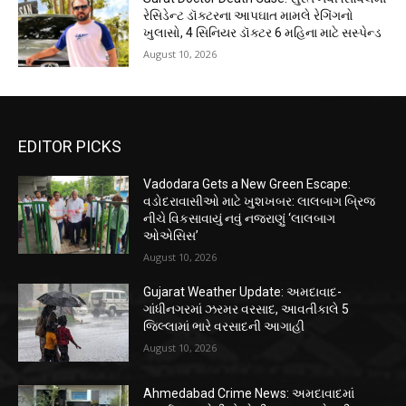
રેસિડેન્ટ ડૉક્ટરના આપઘાત મામલે રેગિંગનો
ખુલાસો, 4 સિનિયર ડૉક્ટર 6 મહિના માટે સસ્પેન્ડ
August 10, 2026
EDITOR PICKS
Vadodara Gets a New Green Escape:
વડોદરાવાસીઓ માટે ખુશખબર: લાલબાગ બ્રિજ
નીચે વિકસાવાયું નવું નજરાણું ‘લાલબાગ
ઓએસિસ’
August 10, 2026
Gujarat Weather Update: અમદાવાદ-
ગાંધીનગરમાં ઝરમર વરસાદ, આવતીકાલે 5
જિલ્લામાં ભારે વરસાદની આગાહી
August 10, 2026
Ahmedabad Crime News: અમદાવાદમાં