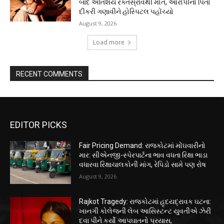
બાદ અતિશય રક્તસ્રાવથી મોત, આરોપીનો પિતા
દીકરી ગણાવીને હોસ્પિટલ પહોંચ્યો
August 9, 2026
Load more
RECENT COMMENTS
EDITOR PICKS
Fair Pricing Demand: રાજકોટમાં મોંઘવારીનો
માર: સીએનજી-સ્પેરપાર્ટના ભાવ વધતા રિક્ષા ભાડા
વધારવા રિક્ષાચાલકોની માંગ, રેપિડો સામે પણ રોષ
August 9, 2026
Rajkot Tragedy: રાજકોટમાં હૃદયદ્રાવક ઘટના:
ખાનગી કોલેજની લેબ આસિસ્ટન્ટ યુવતીએ ઝેરી
દવા પીને કર્યો આપઘાતનો પ્રયાસ,