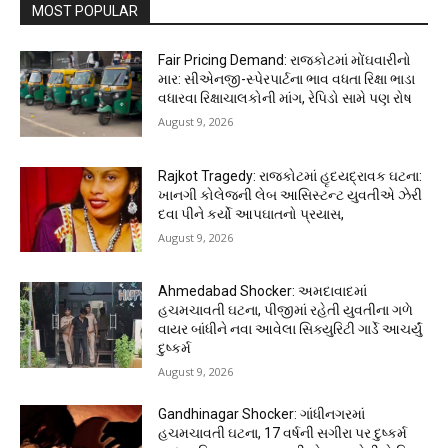
MOST POPULAR
Fair Pricing Demand: રાજકોટમાં મોંઘવારીનો
માર: સીએનજી-સ્પેરપાર્ટના ભાવ વધતા રિક્ષા ભાડા
વધારવા રિક્ષાચાલકોની માંગ, રેપિડો સામે પણ રોષ
August 9, 2026
Rajkot Tragedy: રાજકોટમાં હૃદયદ્રાવક ઘટના:
ખાનગી કોલેજની લેબ આસિસ્ટન્ટ યુવતીએ ઝેરી
દવા પીને કર્યો આપઘાતનો પ્રયાસ,
August 9, 2026
Ahmedabad Shocker: અમદાવાદમાં
હચમચાવતી ઘટના, પીજીમાં રહેતી યુવતીના ગળે
વાયર બાંધીને નવા આવેલા સિક્યુરિટી ગાર્ડે આચર્યું
દુષ્કર્મ
August 9, 2026
Gandhinagar Shocker: ગાંધીનગરમાં
હચમચાવતી ઘટના, 17 વર્ષની સગીરા પર દુષ્કર્મ