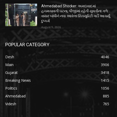
Ahmedabad Shocker: અમદાવાદમાં
હચમચાવતી ઘટના, પીજીમાં રહેતી યુવતીના ગળે
વાયર બાંધીને નવા આવેલા સિક્યુરિટી ગાર્ડે આચર્યું
દુષ્કર્મ
August 9, 2026
POPULAR CATEGORY
Desh
4046
Main
3906
Gujarat
3418
Breaking News
1415
Politics
1056
Ahmedabad
885
Videsh
765