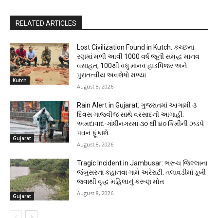
RELATED ARTICLES
Lost Civilization Found in Kutch: કચ્છના
રણમાં મળી આવી 1000 વર્ષ જૂની સમૃદ્ધ માનવ
વસાહત, 100થી વધુ માનવ હાડપિંજર અને
પુરાતત્વીય અવશેષો મળ્યા
Kutch
August 8, 2026
Rain Alert in Gujarat: ગુજરાતમાં આગામી ૩
દિવસ ગાજવીજ સાથે વરસાદની આગાહી:
અમદાવાદ-ગાંધીનગરમાં ૩૦ થી ૪૦ કિમીની ઝડપે
પવન ફૂંકાશે
Gujarat
August 8, 2026
Tragic Incident in Jambusar: ભરૂચ જિલ્લાના
જંબુસરના કહાનવા ગામે અરેરાટી: તલાવડીમાં ડૂબી
જવાથી વૃદ્ધ મહિલાનું કરૂણ મોત
August 8, 2026
Gujarat