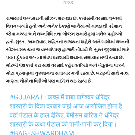
2023
રાજ્યમાં લગ્નસરાની સીઝન શરુ થઇ છે. કમોસમી વરસાદ લગ્નમાં
વિલન બન્યો હતો અને અનેક ઠેકાણે જાનૈયાઓ માવઠાથી પરેશાન
જોવા મળ્યા અને લગ્નવિધિ તથા ભોજન સમારોહમાં ખલેલ પહોચ્યો
હતો. સુરત , અમદાવાદ, સહિતના રાજ્યના શહેરો અને ગામોમાં લગ્નની
સીઝન શરુ થતા જ વરસાદે પણ હાજરી નોંધાવી છે. સુરત જીલ્લામાં ભારે
પવન ફૂંકાતા લગ્નના મંડપ ધરાશાયી થયાના સમાચાર મળી રહ્યા છે.
મોરબી પંથકમાં કરા સાથે વરસાદે કહેર વર્તાવ્યો અને ખેડૂતોના પાકને
મોટા પ્રમાણમાં નુકશાનના સમાચાર મળી રહ્યા છે. બરફની સાથે મઝા
માણતા લોકોના વિડીઓ પણ વાઈરલ થઇ રહ્યા છે.
#GUJARAT
: कच्छ में बाबा बागेश्वर धीरेंद्र
शास्त्री के दिव्य दरबार जहां आज आयोजित होना है
वहां पंडाल के हाल देखिए, बेमौसम बारिश ने धीरेंद्र
शास्त्री के कथा पंडाल को पानी-पानी कर दिया।
#BAGESHWARDHAM