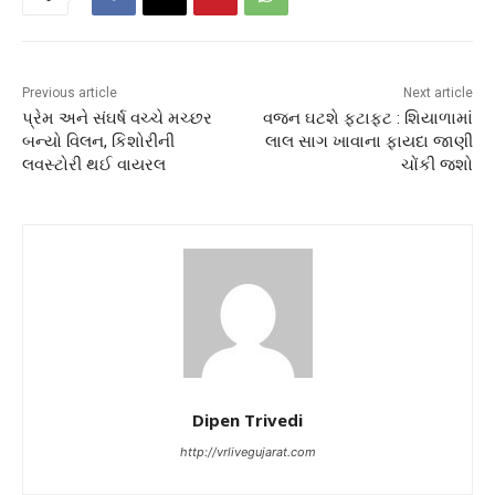
Previous article
Next article
પ્રેમ અને સંઘર્ષ વચ્ચે મચ્છર
વજન ઘટશે ફટાફટ : શિયાળામાં
બન્યો વિલન, કિશોરીની
લાલ સાગ ખાવાના ફાયદા જાણી
લવસ્ટોરી થઈ વાયરલ
ચોંકી જશો
Dipen Trivedi
http://vrlivegujarat.com