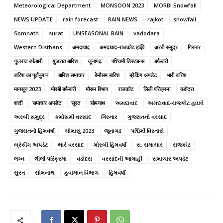
Meteorological Department
MONSOON 2023
MORBI Snowfall
NEWS UPDATE
rain forecast
RAIN NEWS
rajkot
snowfall
Somnath
surat
UNSEASONAL RAIN
vadodara
Western Distbans
अमदावाद
अमदावाद-राजकोट हाईवे
अरबी समुद्र
गिरनार
गुजरात बर्फबारी
गुजरात बारिश
जूनागढ़
पश्चिमी डिस्टबन्स
बर्फबारी
बारिश का पूर्वानुमान
बारिश समाचार
बेमौसम बारिश
ब्रेकिंग अपडेट
भारी बारिश
मानसून 2023
मोरबी बर्फबारी
मौसम विभाग
राजकोट
लिली परिक्रमा
वडोदरा
शादी
समाचार अपडेट
सूरत
सोमनाथ
અમદાવાદ
અમદાવાદ-રાજકોટ હાઇવે
અરબી સમુદ્ર
કમોસમી વરસાદ
ગિરનાર
ગુજરાતનો વરસાદ
ગુજરાતનો હિમવર્ષા
ચોમાસું 2023
જૂનાગઢ
પશ્ચિમી વિસ્તારો
બ્રેકીંગ અપડેટ
ભારે વરસાદ
મોરબી હિમવર્ષા
રા. સમાચાર
રાજકોટ
લગ્ન
લીલી પરિક્રમા
વડોદરા
વરસાદની આગાહી
સમાચાર અપડેટ
સુરત
સોમનાથ
હવામાન વિભાગ
હિમવર્ષા