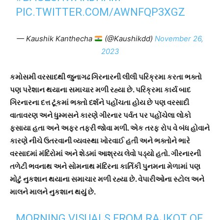
PIC.TWITTER.COM/AWNFQP3XGZ
— Kaushik Kanthecha
(@Kaushikdd)
November 26,
2023
કમોસમી વરસાદથી જુનાગઢ ગિરનારની લીલી પરિક્રમા કરતા ભક્તો
પણ પરેશાન થયાના સમાચાર મળી રહ્યા છે. પરિક્રમા કાર્ય બાદ
ગિરનારના દત્ત ટૂંકમાં ભક્તો દર્શને પહોંચતા હોય છે પણ વરસાદી
વાતાવરણ અને ધુમ્મસને કારણે ગીરનાર પર્વત પર પહોંચેલા લોકો
ફસાયા હતા અને અફર તફરી જોવા મળી. એક તરફ રોપ વે બંધ હોવાને
કારણે નીચે ઉતરવાની વ્યવસ્થા ખોરવાઈ હતી અને ભક્તોને ભારે
વરસાદમાં મંદિરોમાં અને શેડમાં આશ્રય લેવો પડ્યો હતો. ગીરનારની
તળેટી ભવનાથ અને સોમનાથ મંદિરના કાર્તિકી પુનમના મેળામાં પણ
મોટું નુકશાન થયાના સમાચાર મળી રહ્યા છે. વેપારીઓના સ્ટોલ અને
માલને માલને નુકશાન થયું છે.
MORNING VISUALS FROM RAJKOT OF