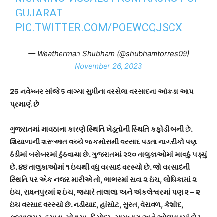
GUJARAT
PIC.TWITTER.COM/POEWCQJSCX
— Weatherman Shubham (@shubhamtorres09)
November 26, 2023
26 નવેમ્બર સાંજે 5 વાગ્યા સુધીના વરસેલા વરસાદના આંકડા આપ
પ્રમાણે છે
ગુજરાતમાં માવઠાના કારણે સ્થિતિ ખેડૂતોની સ્થિતિ કફોડી બની છે.
શિયાળાની શરૂઆત વચ્ચે જ કમોસમી વરસાદ પડતા નાગરીકો પણ
ઠંડીમાં બરોબરમાં ઠુંઠવાયા છે. ગુજરાતમાં ૨૨૦ તાલુકાઓમાં માવઠું પડ્યું
છે. ૪૪ તાલુકાઓમાં ૧ ઇંચથી વધુ વરસાદ વરસ્યો છે. જો વરસાદની
સ્થિતિ પર એક નજર મારીએ તો, ભાભરમાં સવા ૨ ઇંચ, લોધિકામાં ૨
ઇંચ, રાધનપુરમાં ૨ ઇંચ, જ્યારે તાલાલા અને અંકલેશ્વરમાં પણ ૨ – ૨
ઇંચ વરસાદ વરસ્યો છે. નડીયાદ, હાંસોટ, સુરત, વેરાવળ, કેશોદ,