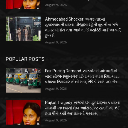
August 9, 2026
Ahmedabad Shocker: અમદાવાદમાં
હચમચાવતી ઘટના, પીજીમાં રહેતી યુવતીના ગળે
વાયર બાંધીને નવા આવેલા સિક્યુરિટી ગાર્ડે આચર્યું
દુષ્કર્મ
August 9, 2026
POPULAR POSTS
Fair Pricing Demand: રાજકોટમાં મોંઘવારીનો
માર: સીએનજી-સ્પેરપાર્ટના ભાવ વધતા રિક્ષા ભાડા
વધારવા રિક્ષાચાલકોની માંગ, રેપિડો સામે પણ રોષ
August 9, 2026
Rajkot Tragedy: રાજકોટમાં હૃદયદ્રાવક ઘટના:
ખાનગી કોલેજની લેબ આસિસ્ટન્ટ યુવતીએ ઝેરી
દવા પીને કર્યો આપઘાતનો પ્રયાસ,
August 9, 2026