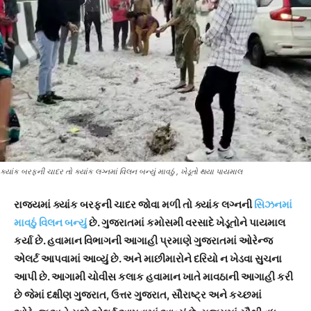
ક્યાંક બરફની ચાદર તો ક્યાંક લગ્નમાં વિલન બન્યું માવઠું , ખેડૂતો થયા પાયમાલ
રાજ્યમાં ક્યાંક બરફની ચાદર જોવા મળી તો ક્યાંક લગ્નની
સિઝનમાં
માવઠું વિલન બન્યું
છે. ગુજરાતમાં કમોસમી વરસાદે ખેડૂતોને પાયમાલ
કર્યા છે. હવામાન વિભાગની આગાહી પ્રમાણે ગુજરાતમાં ઓરેન્જ
એલર્ટ આપવામાં આવ્યું છે. અને માછીમારોને દરિયો ન ખેડવા સુચના
આપી છે. આગામી ચોવીસ કલાક હવામાન ખાતે માવઠાની આગાહી કરી
છે જેમાં દક્ષીણ ગુજરાત, ઉત્તર ગુજરાત, સૌરાષ્ટ્ર અને કચ્છમાં