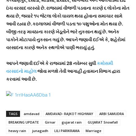
કલ્યાણપુર, દસાડા, મોડાસા, દિયોદર, સાગબારા અને ઓલપાડમાં દોઢ
ઇંચ વરસાદ વરસ્યો છે. રાજ્યમાં વીજળી પડવાના કારણે ૬ લોકોના મોત
થયા છે, જયારે ૧૫ જેટલા લોકો ઘાયલ થયા હોવાના સમાચાર સામે
આવી રહ્યા છે. કઠલાલમાં વીજળી પડતા ૧૦ પશુઓના મોત થયા છે.
બીજી તરફ માવઠાના કારણે ખેડૂતોને ભારે નુકસાન થયું છે. અનેક
પાકોને મોટાપાયે નુકસાન ગયું છે. આપને જણાવી દઈએ કે, શહેરોમાં
વરસાદના કારણે અનેક સ્થળોએ પાણી ભરાયું હતું.
આપને જણાવી દઈએ કે રાજ્યમાં 28 નવેમ્બર સુધી
કમોસમી
વરસાદનો માહોલ
જોવા મળશે તેવી આગાહી હવામાન વિભાગ દ્વારા
કરવામાં આવી છે.
TAGS
amdavad
AMDAVAD- RAJKOT HIGHWAY
ARBI SAMUDRA
BREAKING UPDATE
Girnar
gujarat rain
GUJARAT Snowfall
heavy rain
junagadh
LILI PARIKRAMA
Marriage