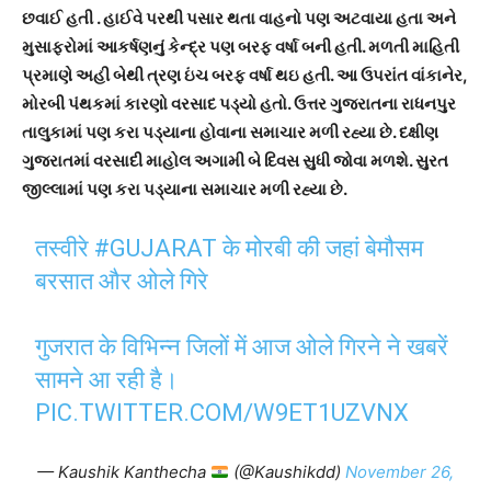
છવાઈ હતી . હાઈવે પરથી પસાર થતા વાહનો પણ અટવાયા હતા અને
મુસાફરોમાં આકર્ષણનું કેન્દ્ર પણ બરફ વર્ષા બની હતી. મળતી માહિતી
પ્રમાણે અહી બેથી ત્રણ ઇંચ બરફ વર્ષા થઇ હતી. આ ઉપરાંત વાંકાનેર,
મોરબી પંથકમાં કારણો વરસાદ પડ્યો હતો. ઉત્તર ગુજરાતના રાધનપુર
તાલુકામાં પણ કરા પડ્યાના હોવાના સમાચાર મળી રહ્યા છે. દક્ષીણ
ગુજરાતમાં વરસાદી માહોલ અગામી બે દિવસ સુધી જોવા મળશે. સુરત
જીલ્લામાં પણ કરા પડ્યાના સમાચાર મળી રહ્યા છે.
तस्वीरे
#GUJARAT
के मोरबी की जहां बेमौसम
बरसात और ओले गिरे
गुजरात के विभिन्न जिलों में आज ओले गिरने ने खबरें
सामने आ रही है।
PIC.TWITTER.COM/W9ET1UZVNX
— Kaushik Kanthecha
(@Kaushikdd)
November 26,