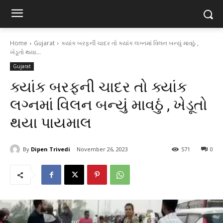
Home
Gujarat
ક્યાંક બરફની ચાદર તો ક્યાંક લગ્નમાં વિલન બન્યું માવઠું ,
ખેડૂતો થયા...
Gujarat
ક્યાંક બરફની ચાદર તો ક્યાંક
લગ્નમાં વિલન બન્યું માવઠું , ખેડૂતો
થયા પાયમાલ
By
Dipen Trivedi
November 26, 2023
571
0