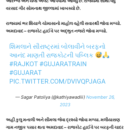
ઓરેન્જ અને યલો એલર્ટ આપવામાં આવ્યું છે. રાજ્યમાં સૌથી વધુ
વરસાદ ગીર સોમનાથ જીલ્લામાં ખાબક્યો છે.
રાજ્યમાં ભર શિયાળે ચોમાસાનો માહોલ વહેલી સવારથી જોવા મળ્યો.
અમદાવાદ – રાજકોટ હાઈવે પર અદ્ભુત નજરો જોવા મળ્યો.
શિમલાને સૌરાષ્ટ્રમાં બોલાવીને બરફનો
આનંદ માણતી રાજકોટની પબ્લિક
#RAJKOT
#GUJARATRAIN
#GUJARAT
PIC.TWITTER.COM/DVIVQPJAGA
— Sagar Patoliya (@kathiyawadiii)
November 26,
2023
અહી કુલુ મનાલી અને સીમલા જેવા દ્રશ્યો જોવા મળ્યા. મલીયાસણ
ગામ નજીક પસાર થતા અમદાવાદ – રાજકોટ હાઈવે પર બરફની ચાદર