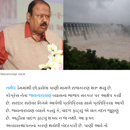
જયનારાયણ વ્યાસ
નર્મદા
ડેમમાંથી છોડાયેલા પાણી મામલે રાજકારણ શરૂ થયું છે.
કોંગ્રેસ નેતા
જયનારાયણ
વ્યાસના ભાજપ સરકાર પર આક્ષેપ કર્યો
છે. સરદાર સરોવર નિગમે આપેલી પ્રતિક્રિયા સામે પ્રતિક્રિયા આપી
છે. જયનારાયણ વ્યાસે કહ્યું કે, વાદળ ફાટ્યું એ વાત તદન જુઠ્ઠાણું
છે. અહીંયા વાદળ ફાટવું શક્ય ન જ નથી. આ ફક્ત
અવ્યવસ્થાપનના કારણે થયેલી બેદરકારી છે. પાણી આવે તો