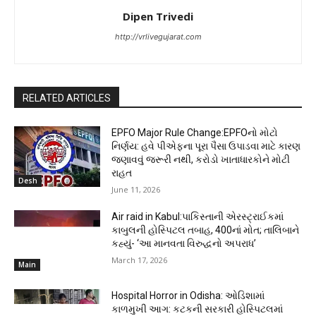
Dipen Trivedi
http://vrlivegujarat.com
RELATED ARTICLES
EPFO Major Rule Change:EPFOનો મોટો
નિર્ણય: હવે પીએફના પૂરા પૈસા ઉપાડવા માટે કારણ
જણાવવું જરૂરી નથી, કરોડો ખાતાધારકોને મોટી
રાહત
Desh
June 11, 2026
Air raid in Kabul:પાકિસ્તાની એરસ્ટ્રાઈકમાં
કાબુલની હોસ્પિટલ તબાહ, 400નાં મોત; તાલિબાને
કહ્યું- ‘આ માનવતા વિરુદ્ધનો અપરાધ’
March 17, 2026
Main
Hospital Horror in Odisha: ઓડિશામાં
કાળમુખી આગ: કટકની સરકારી હોસ્પિટલમાં