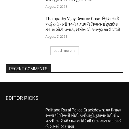
August 7, 2026
Thalapathy Vijay Divorce Case: ત્રિશા સાથે
અફેરની ચર્ચા વચ્ચે થલાપતિ વિજયના છૂટાછેડા
કેસમાં મોટો વળાંક, સંગીતાએ અરજી પાછી ખેંચી
August 7, 2026
Load more
RECENT COMMENTS
EDITOR PICKS
Palitana Rural Police Crackdown: પાલીતાણા
રૂરલ પોલીસની મોટી કાર્યવાહી, દુધાળા-ઘેટી રોડ
પરથી રૂ. 2.46 લાખના વિદેશી દારૂ અને કાર સાથે
બે શખ્સો ઝડપાયા