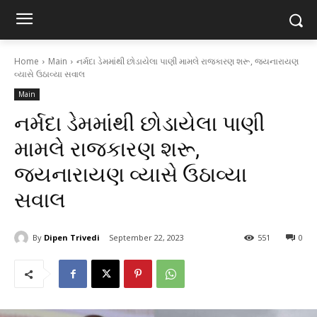
Home
Main
નર્મદા ડેમમાંથી છોડાયેલા પાણી મામલે રાજકારણ શરૂ, જયનારાયણ
વ્યાસે ઉઠાવ્યા સવાલ
Main
નર્મદા ડેમમાંથી છોડાયેલા પાણી
મામલે રાજકારણ શરૂ,
જયનારાયણ વ્યાસે ઉઠાવ્યા
સવાલ
By
Dipen Trivedi
September 22, 2023
551
0