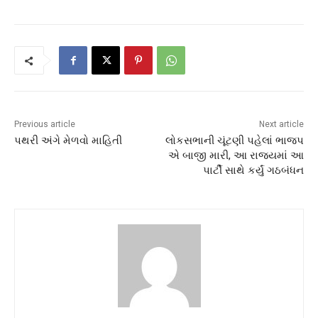
Previous article
Next article
પથરી અંગે મેળવો માહિતી
લોકસભાની ચૂંટણી પહેલાં ભાજપ
એ બાજી મારી, આ રાજ્યમાં આ
પાર્ટી સાથે કર્યું ગઠબંધન