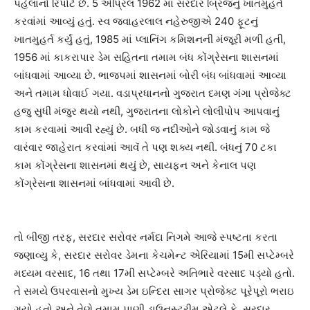
પહેલાનો રિપોર્ટ છે. 5 એપ્રિલ 1962 માં સરદાર બ્રિજનું ખાતમુહર્ત
કરવાંમાં આવ્યું હતું. સ્વ જવાહરલાલ નહેરુજીએ 240 ફૂટનું
ખાતમુહર્ત કર્યું હતું, 1985 માં પ્લાનિંગ કમિશનની મંજૂરી મળી હતી,
1956 માં કાકરાપાર ડેમ સહિતના તમામ બંધ કોંગ્રેસના શાસનમાં
બાંધવામાં આવ્યા છે. ભાજપમાં શાસનમાં બોરી બંધ બાંધવામાં આવ્યા
અને તમામ ધોવાઈ ગયા. વડાપ્રધાનનો ગુજરાત દમણ ગંગા પ્રોજેક્ટ
હજુ સુધી મંજુર થયો નથી, ગુજરાતના લોકોને લોલીપોપ આપવાનું
કામ કરવામાં આવી રહ્યું છે. બધી જ નદીઓને જોડવાનું કામ જે
વારંવાર જાહેરાત કરવાંમાં આવૅ તે પણ શક્ય નથી. બંધનું 70 ટકા
કામ કોંગ્રેસના શાસનમાં થયું છે, સાયફન અને કેનાલ પણ
કોંગ્રેસના શાસનમાં બાંધવામાં આવી છે.
તો બીજી તરફ, સરદાર સરોવર નર્મદા નિગમે આજે સ્પષ્ટતા કરતા
જણાવ્યુ કે, સરદાર સરોવર ડેમના કેચમેન્ટ એરિયામાં 15મી સપ્ટેમ્બરે
મધ્યમ વરસાદ, 16 તથા 17મી સપ્ટેમ્બરે અતિભારે વરસાદ પડ્યો હતો.
તે સમયે ઉપરવાસનો મુખ્ય ડેમ ઇન્દિરા સાગર પ્રોજેક્ટ પૂરેપૂરો ભરાઇ
ગયો હતો અને તેણે તમામ પાણી ડાઉનસ્ટ્રીમ એટલે કે, સરદાર