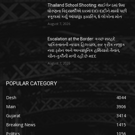
Thailand School Shooting: થાઈલેન્ડમાં 9મા
ધોરણના વિદ્યાર્થીએ ઘરમાં દાદા-દાદીને માર્યા પછી
સ્કૂલમાં કર્યું આંધાધૂંધ ફાયરિંગ, 6 લોકોના મોત
August 7, 2026
Escalation at the Border: કચ્છ સરહદે
પાકિસ્તાનની નાપાક હિલચાલ, સર ક્રીક નજીક
નવા ડ્રોન અને અત્યાધુનિક હથિયારો તૈનાત,
ચીન-તુર્કીની મળી રહી છે મદદ
August 7, 2026
POPULAR CATEGORY
Desh
4044
Main
3906
Gujarat
3414
Breaking News
1415
Politics
1056