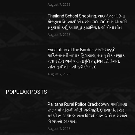
August 7, 2026
Thailand School Shooting: થાઈલેન્ડમાં 9મા
ધોરણના વિદ્યાર્થીએ ઘરમાં દાદા-દાદીને માર્યા પછી
સ્કૂલમાં કર્યું આંધાધૂંધ ફાયરિંગ, 6 લોકોના મોત
August 7, 2026
Escalation at the Border: કચ્છ સરહદે
પાકિસ્તાનની નાપાક હિલચાલ, સર ક્રીક નજીક
નવા ડ્રોન અને અત્યાધુનિક હથિયારો તૈનાત,
ચીન-તુર્કીની મળી રહી છે મદદ
August 7, 2026
POPULAR POSTS
Palitana Rural Police Crackdown: પાલીતાણા
રૂરલ પોલીસની મોટી કાર્યવાહી, દુધાળા-ઘેટી રોડ
પરથી રૂ. 2.46 લાખના વિદેશી દારૂ અને કાર સાથે
બે શખ્સો ઝડપાયા
August 7, 2026