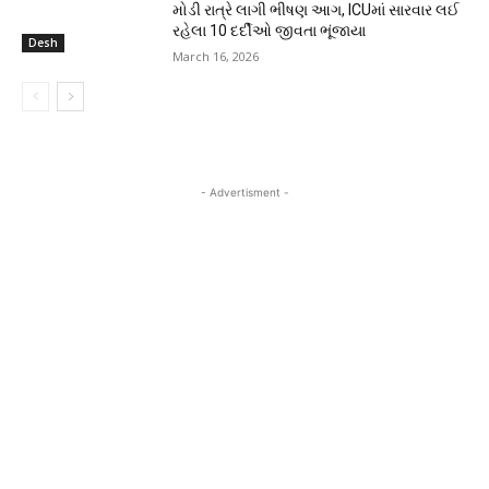
મોડી રાત્રે લાગી ભીષણ આગ, ICUમાં સારવાર લઈ
રહેલા 10 દર્દીઓ જીવતા ભૂંજાયા
Desh
March 16, 2026
- Advertisment -