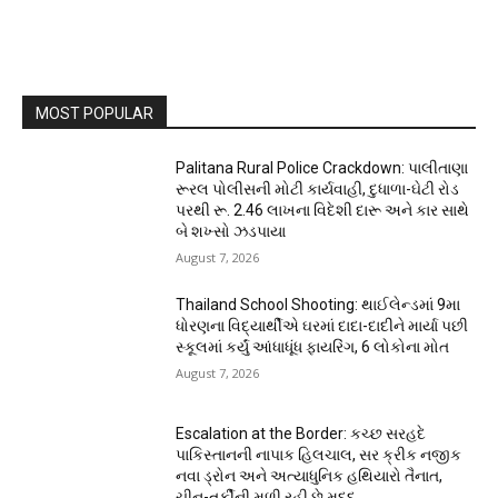
MOST POPULAR
Palitana Rural Police Crackdown: પાલીતાણા
રૂરલ પોલીસની મોટી કાર્યવાહી, દુધાળા-ઘેટી રોડ
પરથી રૂ. 2.46 લાખના વિદેશી દારૂ અને કાર સાથે
બે શખ્સો ઝડપાયા
August 7, 2026
Thailand School Shooting: થાઈલેન્ડમાં 9મા
ધોરણના વિદ્યાર્થીએ ઘરમાં દાદા-દાદીને માર્યા પછી
સ્કૂલમાં કર્યું આંધાધૂંધ ફાયરિંગ, 6 લોકોના મોત
August 7, 2026
Escalation at the Border: કચ્છ સરહદે
પાકિસ્તાનની નાપાક હિલચાલ, સર ક્રીક નજીક
નવા ડ્રોન અને અત્યાધુનિક હથિયારો તૈનાત,
ચીન-તુર્કીની મળી રહી છે મદદ