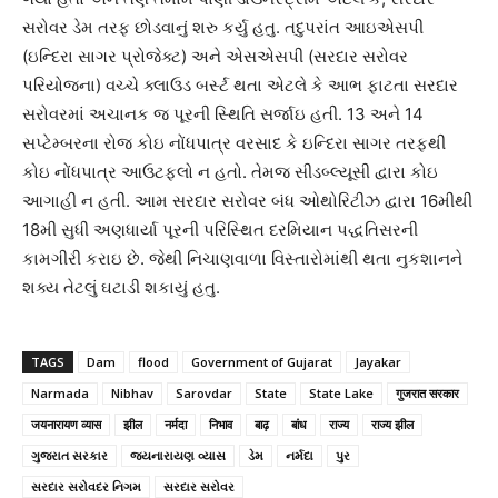
સરોવર ડેમ તરફ છોડવાનું શરુ કર્યુ હતુ. તદુપરાંત આઇએસપી
(ઇન્દિરા સાગર પ્રોજેક્ટ) અને એસએસપી (સરદાર સરોવર
પરિયોજના) વચ્ચે ક્લાઉડ બર્સ્ટ થતા એટલે કે આભ ફાટતા સરદાર
સરોવરમાં અચાનક જ પૂરની સ્થિતિ સર્જાઇ હતી. 13 અને 14
સપ્ટેમ્બરના રોજ કોઇ નોંધપાત્ર વરસાદ કે ઇન્દિરા સાગર તરફથી
કોઇ નોંધપાત્ર આઉટફ્લો ન હતો. તેમજ સીડબ્લ્યૂસી દ્વારા કોઇ
આગાહી ન હતી. આમ સરદાર સરોવર બંધ ઓથોરિટીઝ દ્વારા 16મીથી
18મી સુધી અણધાર્યા પૂરની પરિસ્થિત દરમિયાન પદ્ધતિસરની
કામગીરી કરાઇ છે. જેથી નિચાણવાળા વિસ્તારોમાંથી થતા નુકશાનને
શક્ય તેટલું ઘટાડી શકાયું હતુ.
TAGS
Dam
flood
Government of Gujarat
Jayakar
Narmada
Nibhav
Sarovdar
State
State Lake
गुजरात सरकार
जयनारायण व्यास
झील
नर्मदा
निभाव
बाढ़
बांध
राज्य
राज्य झील
ગુજરાત સરકાર
જયનારાયણ વ્યાસ
ડેમ
નર્મદા
પુર
સરદાર સરોવદર નિગમ
સરદાર સરોવર