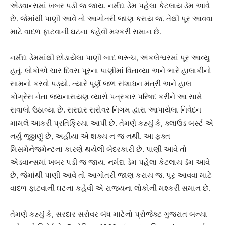
એડવાન્સમાં ખબર પડી જ જાય. નર્મદા ડેમ પહેલા કેટલાય ડૅમ આવે
છે. જેમાંથી પાણી આવે તો આગોતરી જાણ કરાય જ. તેથી પૂર આવવા
માટે વાદળ ફાટવાની ઘટના કહેવી મશ્કરી સમાન છે.
નર્મદા ડેમમાંથી છોડાયેલા પાણી બાદ ભરૂચ, અંકલેશ્વરમાં પૂર આવ્યુ
હતું. લોકોએ ચાર દિવસ પૂરના પાણીમાં વિતાવ્યા અને ભારે હાલાકીનો
સામનો કરવો પડ્યો. ત્યારે પૂર્ણ જળ સંશાધન મંત્રી અને હાલ
કોંગ્રેસ નેતા જયનારાયણ વ્યાસે પત્રકાર પરિષદ કરીને આ સામે
સવાલો ઉઠાવ્યા છે. સરદાર સરોવર નિગમ દ્વારા આપાયેલા નિવેદન
મામલે આકરી પ્રતિક્રિયા આપી છે. તેમણે કહ્યું કે, ક્લાઉડ બર્સ્ટ એ
નર્યું જુઠ્ઠાણું છે, અહીંયા એ શક્ય ન જ નથી. આ ફક્ત
મિસમેનેજમેન્ટના કારણે થયેલી બેદરકારી છે. પાણી આવે તો
એડવાન્સમાં ખબર પડી જ જાય. નર્મદા ડેમ પહેલા કેટલાય ડૅમ આવે
છે, જેમાંથી પાણી આવે તો આગોતરી જાણ કરાય જ. પૂર આવવા માટે
વાદળ ફાટવાની ઘટના કહેવી એ રાજ્યના લોકોની મશ્કરી સમાન છે.
તેમણે કહ્યું કે, સરદાર સરોવર બંધ માટેનો પ્રોજેક્ટ ગુજરાત બન્યા