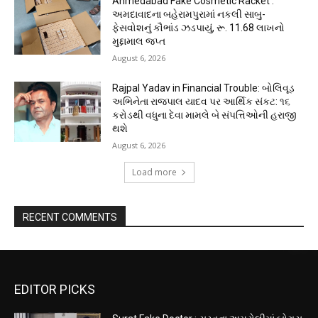
Ahmedabad Fake Cosmetic Racket :
અમદાવાદના બહેરામપુરામાં નકલી સાબુ-
ફેસવોશનું કૌભાંડ ઝડપાયું, રૂ. 11.68 લાખનો
મુદ્દામાલ જપ્ત
August 6, 2026
Rajpal Yadav in Financial Trouble: બોલિવૂડ
અભિનેતા રાજપાલ યાદવ પર આર્થિક સંકટ: ૧૬
કરોડથી વધુના દેવા મામલે બે સંપત્તિઓની હરાજી
થશે
August 6, 2026
Load more
RECENT COMMENTS
EDITOR PICKS