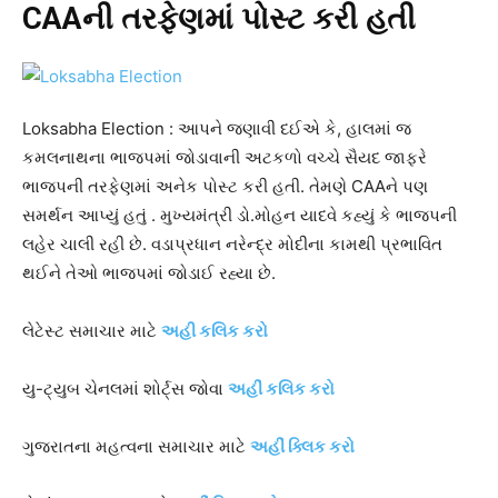
CAAની તરફેણમાં પોસ્ટ કરી હતી
Loksabha Election : આપને જણાવી દઈએ કે, હાલમાં જ
કમલનાથના ભાજપમાં જોડાવાની અટકળો વચ્ચે સૈયદ જાફરે
ભાજપની તરફેણમાં અનેક પોસ્ટ કરી હતી. તેમણે CAAને પણ
સમર્થન આપ્યું હતું . મુખ્યમંત્રી ડો.મોહન યાદવે કહ્યું કે ભાજપની
લહેર ચાલી રહી છે. વડાપ્રધાન નરેન્દ્ર મોદીના કામથી પ્રભાવિત
થઈને તેઓ ભાજપમાં જોડાઈ રહ્યા છે.
લેટેસ્ટ સમાચાર માટે
અહી કલિક કરો
યુ-ટ્યુબ ચેનલમાં શોર્ટ્સ જોવા
અહીં કલિક કરો
ગુજરાતના મહત્વના સમાચાર માટે
અહીં ક્લિક કરો