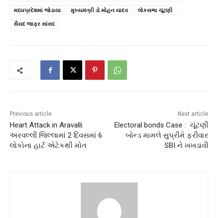
મધ્યપ્રદેશમાં જોડાયા
મુખ્યમંત્રી ડો.મોહન યાદવ
લોકસભા ચૂંટણી
સૈયદ જાફર સાંસદ
Previous article
Next article
Heart Attack in Aravalli:
Electoral bonds Case : ચૂંટણી
અરવલ્લી જિલ્લામાં 2 દિવસમાં 6
બોન્ડ મામલે સુપ્રીમે ફરીવાર
લોકોના હાર્ટ એટેકથી મોત
SBI ને ખખડાવી