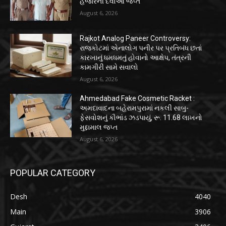
હજારની દવાઓ જપ્ત
August 6, 2026
Rajkot Analog Paneer Controversy:
રાજકોટમાં એનાલોગ પનીર પર પ્રતિબંધ છતાં
કારખાનું ધમધમતું હોવાનો આક્ષેપ, તંત્રની
કામગીરી સામે સવાલો
August 6, 2026
Ahmedabad Fake Cosmetic Racket :
અમદાવાદના બહેરામપુરામાં નકલી સાબુ-
ફેસવોશનું કૌભાંડ ઝડપાયું, રૂ. 11.68 લાખનો
મુદ્દામાલ જપ્ત
August 6, 2026
POPULAR CATEGORY
Desh
4040
Main
3906