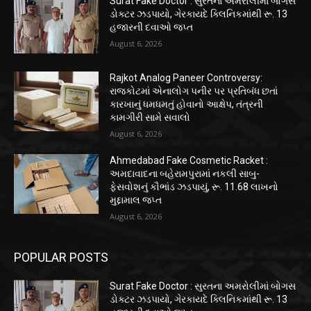
Surat Fake Doctor : સુરતના અમરોલીમાં બોગસ
ડોક્ટર ઝડપાયો, ગેરકાયદે ક્લિનિકમાંથી રૂ. 13
હજારની દવાઓ જપ્ત
August 6, 2026
Rajkot Analog Paneer Controversy:
રાજકોટમાં એનાલોગ પનીર પર પ્રતિબંધ છતાં
કારખાનું ધમધમતું હોવાનો આક્ષેપ, તંત્રની
કામગીરી સામે સવાલો
August 6, 2026
Ahmedabad Fake Cosmetic Racket :
અમદાવાદના બહેરામપુરામાં નકલી સાબુ-
ફેસવોશનું કૌભાંડ ઝડપાયું, રૂ. 11.68 લાખનો
મુદ્દામાલ જપ્ત
August 6, 2026
POPULAR POSTS
Surat Fake Doctor : સુરતના અમરોલીમાં બોગસ
ડોક્ટર ઝડપાયો, ગેરકાયદે ક્લિનિકમાંથી રૂ. 13