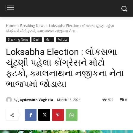
Home
Breaking News
Loksabha Election : લોકસભા ચૂંટણી પહેલા
કોંગ્રેસને મોટો ફટકો, કમલનાથના નજીકના નેતા...
Breaking News
Desh
Main
Politics
Loksabha Election : લોકસભા
ચૂંટણી પહેલા કોંગ્રેસને મોટો
ફટકો, કમલનાથના નજીકના નેતા
ભાજપમાં જોડાયા
By
Jaydevsinh Vaghela
March 18, 2024
509
0