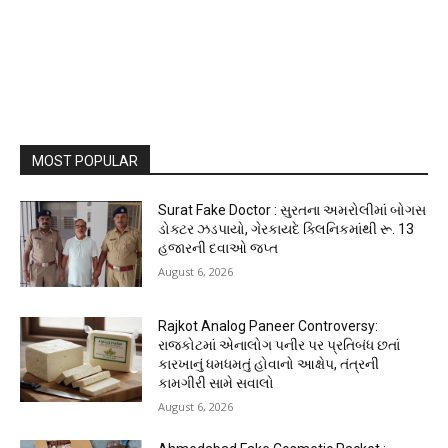
MOST POPULAR
Surat Fake Doctor : સુરતના અમરોલીમાં બોગસ
ડોક્ટર ઝડપાયો, ગેરકાયદે ક્લિનિકમાંથી રૂ. 13
હજારની દવાઓ જપ્ત
August 6, 2026
Rajkot Analog Paneer Controversy:
રાજકોટમાં એનાલોગ પનીર પર પ્રતિબંધ છતાં
કારખાનું ધમધમતું હોવાનો આક્ષેપ, તંત્રની
કામગીરી સામે સવાલો
August 6, 2026