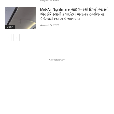
Mid-Air Nightmare: થાઈલેન્ડથી દિલ્હી આવતી
એર ઈન્ડિયાની ફ્લાઈટમાં ભયાનક ટર્બ્યુલન્સ,
પેસેન્જરો છત સાથે અથડાયા
August 5, 2026
Desh
- Advertisment -