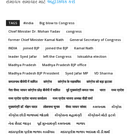
રોમાંચક સમાચાર માટે
અહીં ક્લિક કરો
TAGS
#india
Big blow to Congress
Chief Minister Dr. Mohan Yadav
congress
former Chief Minister Kamal Nath
General Secretary of Congress
INDIA
joined BJP
joined the BJP
Kamal Nath
leader Syed Jafar
left the Congress
loksabha election
Madhya Pradesh
Madhya Pradesh BJP office
Madhya Pradesh BJP President
Syed Jafar MP
VD Sharma
कमलनाथ बीजेपी में शामिल
कांग्रेस
कांग्रेस के महासचिव
कांग्रेस को बड़ा झटका
नेता सैयद जाफर कांग्रेस छोड़ बीजेपी में शामिल
पूर्व मुख्यमंत्री कमल नाथ
भारत
मध्य प्रदेश
मध्य प्रदेश प्रदेश भाजपा कार्यालय
मध्य प्रदेश भाजपा अध्यक्ष वीडी शर्मा
मुख्यमंत्री डॉ. मोहन यादव
लोकसभा चुनाव
सैयद जाफर सांसद
કમલનાથ
કોંગ્રેસ
કોંગ્રેસ છોડી ભાજપમાં જોડાશે
કોંગ્રેસના મહામંત્રી
કોંગ્રેસને મોટો ફટકો
નેતા સૈયદ જાફર
પૂર્વ મુખ્યમંત્રી કમલનાથ
ભાજપ
મધ્યપ્રદેશ પ્રદેશ ભાજપ કાર્યાલય
મધ્યપ્રદેશ ભાજપ અધ્યક્ષ વી.ડી.શર્મા