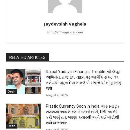
Jaydevsinh Vaghela
http://vrlivegujarat.com
RELATED ARTICLES
Rajpal Yadav in Financial Trouble: બોલિવૂડ
અભિનેતા રાજપાલ યાદવ પર આર્થિક સંકટ: ૧૬
કરોડથી વધુના દેવા મામલે બે સંપત્તિઓની હરાજી
થશે
Desh
August 6, 2026
Plastic Currency Soon in India: ભારતમાં ટૂંક
સમયમાં આવશે પ્લાસ્ટિકની નોટો, RBI ગવર્નરે
કરી જાહેરાત, જાણો ક્યારથી અને કઈ નોટોથી
થશે શરૂઆત
Desh
August 5, 2026