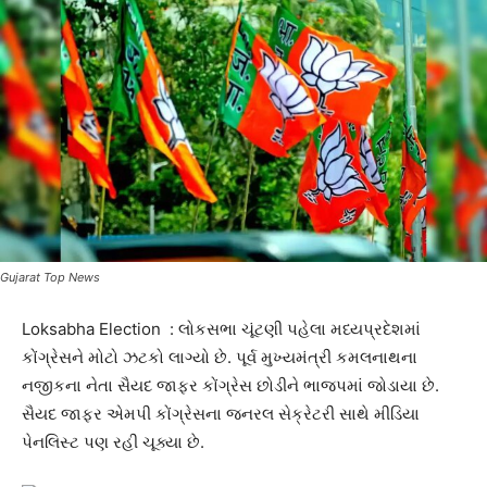
Gujarat Top News
Loksabha Election : લોકસભા ચૂંટણી પહેલા મધ્યપ્રદેશમાં
કોંગ્રેસને મોટો ઝટકો લાગ્યો છે. પૂર્વ મુખ્યમંત્રી કમલનાથના
નજીકના નેતા સૈયદ જાફર કોંગ્રેસ છોડીને ભાજપમાં જોડાયા છે.
સૈયદ જાફર એમપી કોંગ્રેસના જનરલ સેક્રેટરી સાથે મીડિયા
પેનલિસ્ટ પણ રહી ચૂક્યા છે.