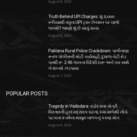
August 8, 2026
Truth Behind UPI Charges: શું ૨,૦૦૦
રૂપિયાથી વધુના UPI ટ્રાન્ઝેક્શન પર ચાર્જ
લાગશે? જાણો શું છે સાચું સત્ય
August 8, 2026
Palitana Rural Police Crackdown: પાલીતાણા
રૂરલ પોલીસની મોટી કાર્યવાહી, દુધાળા-ઘેટી રોડ
પરથી રૂ. 2.46 લાખના વિદેશી દારૂ અને કાર સાથે
બે શખ્સો ઝડપાયા
August 7, 2026
POPULAR POSTS
Tragedy in Vadodara: વડોદરાના ગોત્રી
વિસ્તારની હ્રદયદ્રાવક ઘટના, ૯મા માળેથી નીચે
પટકાતા ૨ વર્ષના માસૂમ બાળકનું કરુણ મોત
August 8, 2026