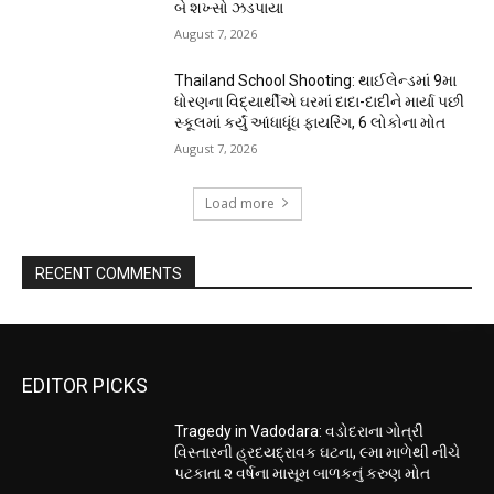
બે શખ્સો ઝડપાયા
August 7, 2026
Thailand School Shooting: થાઈલેન્ડમાં 9મા
ધોરણના વિદ્યાર્થીએ ઘરમાં દાદા-દાદીને માર્યા પછી
સ્કૂલમાં કર્યું આંધાધૂંધ ફાયરિંગ, 6 લોકોના મોત
August 7, 2026
Load more
RECENT COMMENTS
EDITOR PICKS
Tragedy in Vadodara: વડોદરાના ગોત્રી
વિસ્તારની હ્રદયદ્રાવક ઘટના, ૯મા માળેથી નીચે
પટકાતા ૨ વર્ષના માસૂમ બાળકનું કરુણ મોત