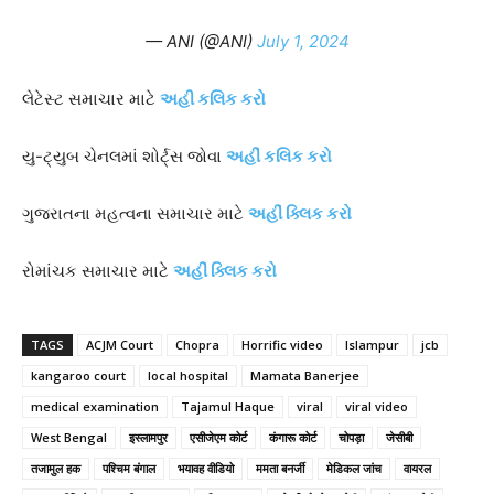
— ANI (@ANI)
July 1, 2024
લેટેસ્ટ સમાચાર માટે
અહી કલિક કરો
યુ-ટ્યુબ ચેનલમાં શોર્ટ્સ જોવા
અહીં કલિક કરો
ગુજરાતના મહત્વના સમાચાર માટે
અહીં ક્લિક કરો
રોમાંચક સમાચાર માટે
અહીં ક્લિક કરો
TAGS
ACJM Court
Chopra
Horrific video
Islampur
jcb
kangaroo court
local hospital
Mamata Banerjee
medical examination
Tajamul Haque
viral
viral video
West Bengal
इस्लामपुर
एसीजेएम कोर्ट
कंगारू कोर्ट
चोपड़ा
जेसीबी
तजामुल हक
पश्चिम बंगाल
भयावह वीडियो
ममता बनर्जी
मेडिकल जांच
वायरल