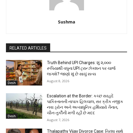
Sushma
RELATED ARTICLES
Truth Behind UPI Charges: શું ૨,૦૦૦
રૂપિયાથી વધુના UPI ટ્રાન્ઝેક્શન પર ચાર્જ
લાગશે? જાણો શું છે સાચું સત્ય
August 8, 2026
Desh
Escalation at the Border: કચ્છ સરહદે
પાકિસ્તાનની નાપાક હિલચાલ, સર ક્રીક નજીક
નવા ડ્રોન અને અત્યાધુનિક હથિયારો તૈનાત,
ચીન-તુર્કીની મળી રહી છે મદદ
Desh
August 7, 2026
Thalapathy Vijay Divorce Case: ત્રિશા સાથે