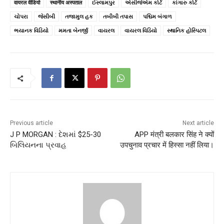
वायरल वीडियो
स्थानीय अस्पताल
ઈસ્લામપુર
એસીજેએમ કોર્ટ
કાંગારુ કોર્ટ
ચોપરા
જેસીબી
તજામુલ હક
તબીબી તપાસ
પશ્ચિમ બંગાળ
ભયાનક વિડિયો
મમતા બેનર્જી
વાયરલ
વાયરલ વિડિયો
સ્થાનિક હોસ્પિટલ
Previous article
Next article
J P MORGAN : દેશમાં $25-30
APP मंत्री बलकार सिंह ने क्यों
બિલિયનના પ્રવાહ
उपचुनाव प्रचार में हिस्सा नहीं लिया।