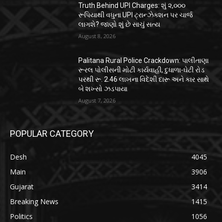
Truth Behind UPI Charges: શું ૨,૦૦૦
રૂપિયાથી વધુના UPI ટ્રાન્ઝેક્શન પર ચાર્જ
લાગશે? જાણો શું છે સાચું સત્ય
August 8, 2026
Palitana Rural Police Crackdown: પાલીતાણા
રૂરલ પોલીસની મોટી કાર્યવાહી, દુધાળા-ઘેટી રોડ
પરથી રૂ. 2.46 લાખના વિદેશી દારૂ અને કાર સાથે
બે શખ્સો ઝડપાયા
August 7, 2026
POPULAR CATEGORY
Desh
4045
Main
3906
Gujarat
3414
Breaking News
1415
Politics
1056