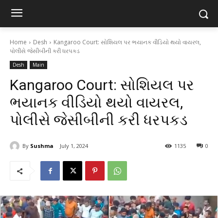
Home
Desh
Kangaroo Court: સોશિયલ પર ભયાનક વીડિયો થયો વાયરલ,
પોલીસે જેસીબીની કરી ધરપકડ
Desh
Main
Kangaroo Court: સોશિયલ પર
ભયાનક વીડિયો થયો વાયરલ,
પોલીસે જેસીબીની કરી ધરપકડ
By
Sushma
July 1, 2024
1135
0