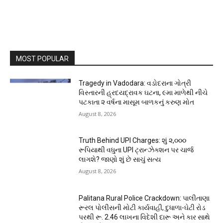
MOST POPULAR
Tragedy in Vadodara: વડોદરાના ગોત્રી
વિસ્તારની હ્રદયદ્રાવક ઘટના, ૯મા માળેથી નીચે
પટકાતા ૨ વર્ષના માસૂમ બાળકનું કરુણ મોત
August 8, 2026
Truth Behind UPI Charges: શું ૨,૦૦૦
રૂપિયાથી વધુના UPI ટ્રાન્ઝેક્શન પર ચાર્જ
લાગશે? જાણો શું છે સાચું સત્ય
August 8, 2026
Palitana Rural Police Crackdown: પાલીતાણા
રૂરલ પોલીસની મોટી કાર્યવાહી, દુધાળા-ઘેટી રોડ
પરથી રૂ. 2.46 લાખના વિદેશી દારૂ અને કાર સાથે