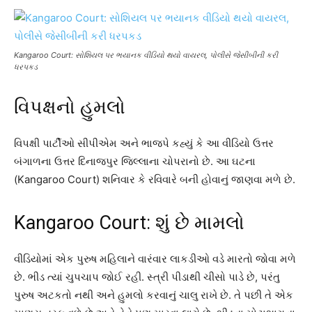
Kangaroo Court: સોશિયલ પર ભયાનક વીડિયો થયો વાયરલ, પોલીસે જેસીબીની કરી
ધરપકડ
વિપક્ષનો હુમલો
વિપક્ષી પાર્ટીઓ સીપીએમ અને ભાજપે કહ્યું કે આ વીડિયો ઉત્તર
બંગાળના ઉત્તર દિનાજપુર જિલ્લાના ચોપરાનો છે. આ ઘટના
(Kangaroo Court) શનિવાર કે રવિવારે બની હોવાનું જાણવા મળે છે.
Kangaroo Court: શું છે મામલો
વીડિયોમાં એક પુરુષ મહિલાને વારંવાર લાકડીઓ વડે મારતો જોવા મળે
છે. ભીડ ત્યાં ચુપચાપ જોઈ રહી. સ્ત્રી પીડાથી ચીસો પાડે છે, પરંતુ
પુરુષ અટકતો નથી અને હુમલો કરવાનું ચાલુ રાખે છે. તે પછી તે એક