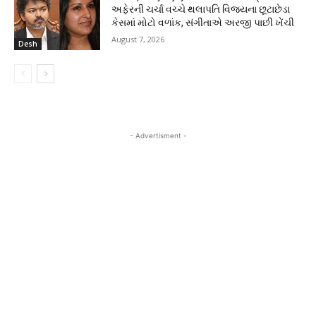
અફેરની ચર્ચા વચ્ચે થલાપતિ વિજયના છૂટાછેડા
કેસમાં મોટો વળાંક, સંગીતાએ અરજી પાછી ખેંચી
August 7, 2026
Desh
- Advertisment -