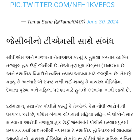
PIC.TWITTER.COM/NFH1KVEFCS
— Tamal Saha (@Tamal0401)
June 30, 2024
જેસીબીનો ટીએમસી સાથે સંબંધ
સીપીએમ અને ભાજપના નેતાઓએ કહ્યું કે હુમલો કરનાર વ્યક્તિ
તજમુલ હક ઉર્ફે જેસીબી છે. તેઓ તૃણમૂલ કોંગ્રેસ (TMC)ના છે
અને સ્થાનિક વિવાદોને ત્વરિત ન્યાય આપવા માટે જાણીતા છે. તેમણે
કહ્યું કે અત્યારે એ સ્પષ્ટ નથી થઈ શક્યું કે વાયરલ વીડિયોમાં
દેખાતા પુરુષ અને મહિલા પર શા માટે હુમલો કરવામાં આવી રહ્યો છે.
દરમિયાન, સ્થાનિક પોલીસે કહ્યું કે તેઓએ કેસ નોંધી આરોપીની
ધરપકડ કરી છે, પશ્ચિમ બંગાળ ચોપરામાં મહિલા સહિત બે લોકોને માર
મારવાના આરોપી તજમુલ હક ઉર્ફે જેસીબીને પોલીસે ઇસ્લામપુરમાં
ધરપકડ કર્યા બાદ તબીબી તપાસ માટે સ્થાનિક હોસ્પિટલમાં લાવવામાં
આવ્યો હતો. વાયરલ વીડિયોમાં તે કાંગારૂ કોર્ટમાં એક મહિલા સહિત