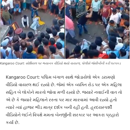
Kangaroo Court: સોશિયલ પર ભયાનક વીડિયો થયો વાયરલ, પોલીસે જેસીબીની કરી ધરપકડ
Kangaroo Court: પશ્ચિમ બંગાળ સાથે જોડાયેલો એક ડરામણો
વીડિયો વાયરલ થઈ રહ્યો છે. જેમાં એક વ્યક્તિ રોડ પર એક મહિલા
સહિત બે લોકોને મારતો જોવા મળી રહ્યો છે. જ્યારે નવાઈની વાત તો
એ છે કે જ્યારે મહિલાને રસ્તા પર માર મારવામાં આવી રહ્યો હતો
ત્યારે ત્યાં હાજર ભીડ માત્ર દર્શક બની રહી હતી. હ્રદયસ્પર્શી
વીડિયોને લઈને વિપક્ષે મમતા બેનર્જીની સરકાર પર આકરા પ્રહારો
કર્યા છે.