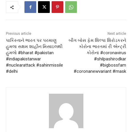
Previous article
Next article
પાકિસ્તાને ભારત પર પરમાણુ
બીગ બોસ ફેમ શિલ્પા શિરોડકરને
હુમલા સક્ષમ શાહીન મિસાઇલથી
કોરોના ભારતમાં રી એન્ટ્રી
હુમલો #bharat #pakistan
કોરોના #coronavirus
#indiapakistanwar
#shilpashirodkar
#nuclearattack #sahinmissile
#bigbossfam
#delhi
#coronanewvariant #mask