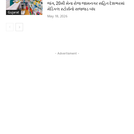
જંગ, 20મી મેના રોજ જામનગર સહિત દેશભરમાં
મેડિકલ સ્ટોર્સનો સજ્જડ બંધ
Gujarat
May 18, 2026
- Advertisment -