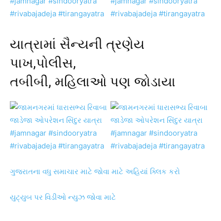
યાત્રામાં સૈન્યની ત્રણેય
પાખ,પોલીસ,
તબીબી, મહિલાઓ પણ જોડાયા
ગુજરાતના વધુ સમાચાર માટે જોવા માટે અહિયાં ક્લિક કરો
યુટ્યુબ પર વિડીઓ ન્યુઝ જોવા માટે