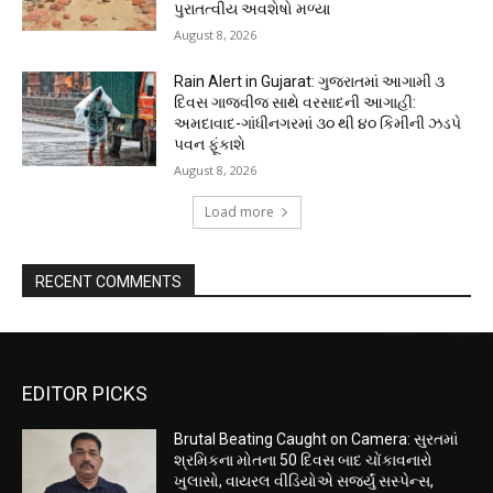
પુરાતત્વીય અવશેષો મળ્યા
August 8, 2026
Rain Alert in Gujarat: ગુજરાતમાં આગામી ૩
દિવસ ગાજવીજ સાથે વરસાદની આગાહી:
અમદાવાદ-ગાંધીનગરમાં ૩૦ થી ૪૦ કિમીની ઝડપે
પવન ફૂંકાશે
August 8, 2026
Load more
RECENT COMMENTS
EDITOR PICKS
Brutal Beating Caught on Camera: સુરતમાં
શ્રમિકના મોતના 50 દિવસ બાદ ચોંકાવનારો
ખુલાસો, વાયરલ વીડિયોએ સર્જ્યું સસ્પેન્સ,