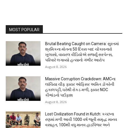
MOST POPULAR
Brutal Beating Caught on Camera: સુરતમાં
શ્રમિકના મોતના 50 દિવસ બાદ ચોંકાવનારો
ખુલાસો, વાયરલ વીડિયોએ સર્જ્યું સસ્પેન્સ,
પરિવારે લગાવ્યો હત્યાનો ગંભીર આરોપ
August 8, 2026
Massive Corruption Crackdown: AMCના
લાંચિયા ચીફ ફાયર ઓફિસર અમિત ડોંગરેની
હકાલપટ્ટી, ઘરેથી રોકડ મળી, ફાયર NOC
કૌભાંડનો પર્દાફાશ
August 8, 2026
Lost Civilization Found in Kutch: કચ્છના
રણમાં મળી આવી 1000 વર્ષ જૂની સમૃદ્ધ માનવ
વસાહત, 100થી વધુ માનવ હાડપિંજર અને