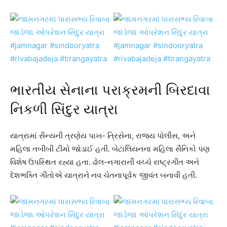
ભારતીય સેનાના પરાક્રમની બિરદાવા
નિકળી સિંદુર યાત્રા
યાત્રામાં સૈન્યની ત્રણેય પાખ- ત્રિસેના, રાજ્ય પોલીસ, અને
મહિલા તબીબી ટીમો જોડાઈ હતી. બેટાલિયનના મહિલા સૈનિકો પણ
વિશેષ ઉપસ્થિત રહ્યા હતા. ઢોલ-નગારાની વચ્ચે રાષ્ટ્રગીત અને
દેશભક્તિ ગીતોએ યાત્રાને નવ ચેતનાપૂર્વક જીવંત બનાવી હતી.