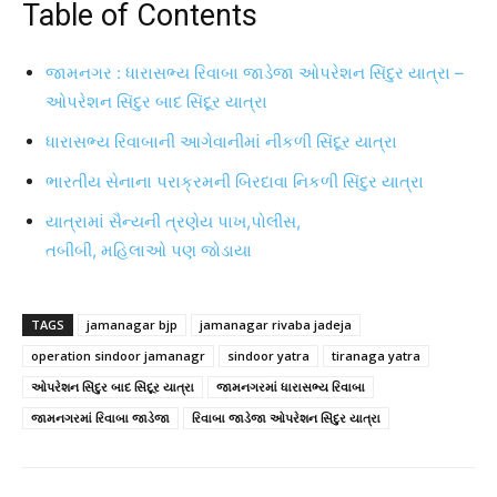
Table of Contents
જામનગર : ધારાસભ્ય રિવાબા જાડેજા ઓપરેશન સિંદુર યાત્રા –
ઓપરેશન સિંદુર બાદ સિંદૂર યાત્રા
ધારાસભ્ય રિવાબાની આગેવાનીમાં નીકળી સિંદૂર યાત્રા
ભારતીય સેનાના પરાક્રમની બિરદાવા નિકળી સિંદુર યાત્રા
યાત્રામાં સૈન્યની ત્રણેય પાખ,પોલીસ,
તબીબી, મહિલાઓ પણ જોડાયા
TAGS
jamanagar bjp
jamanagar rivaba jadeja
operation sindoor jamanagr
sindoor yatra
tiranaga yatra
ઓપરેશન સિંદુર બાદ સિંદૂર યાત્રા
જામનગરમાં ધારાસભ્ય રિવાબા
જામનગરમાં રિવાબા જાડેજા
રિવાબા જાડેજા ઓપરેશન સિંદુર યાત્રા