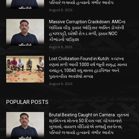
પરિવારે લગાવ્યો હત્યાનો ગંભીર આરોપ
August 8, 2026
Massive Corruption Crackdown: AMCના
લાંચિયા ચીફ ફાયર ઓફિસર અમિત ડોંગરેની
હકાલપટ્ટી, ઘરેથી રોકડ મળી, ફાયર NOC
કૌભાંડનો પર્દાફાશ
August 8, 2026
Lost Civilization Found in Kutch: કચ્છના
રણમાં મળી આવી 1000 વર્ષ જૂની સમૃદ્ધ માનવ
વસાહત, 100થી વધુ માનવ હાડપિંજર અને
પુરાતત્વીય અવશેષો મળ્યા
August 8, 2026
POPULAR POSTS
Brutal Beating Caught on Camera: સુરતમાં
શ્રમિકના મોતના 50 દિવસ બાદ ચોંકાવનારો
ખુલાસો, વાયરલ વીડિયોએ સર્જ્યું સસ્પેન્સ,
પરિવારે લગાવ્યો હત્યાનો ગંભીર આરોપ