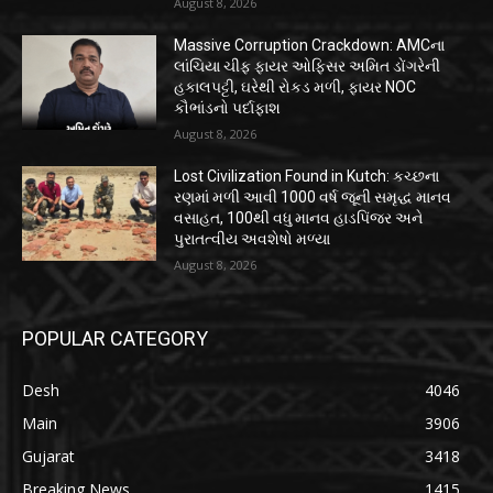
August 8, 2026
Massive Corruption Crackdown: AMCના
લાંચિયા ચીફ ફાયર ઓફિસર અમિત ડોંગરેની
હકાલપટ્ટી, ઘરેથી રોકડ મળી, ફાયર NOC
કૌભાંડનો પર્દાફાશ
August 8, 2026
Lost Civilization Found in Kutch: કચ્છના
રણમાં મળી આવી 1000 વર્ષ જૂની સમૃદ્ધ માનવ
વસાહત, 100થી વધુ માનવ હાડપિંજર અને
પુરાતત્વીય અવશેષો મળ્યા
August 8, 2026
POPULAR CATEGORY
Desh
4046
Main
3906
Gujarat
3418
Breaking News
1415