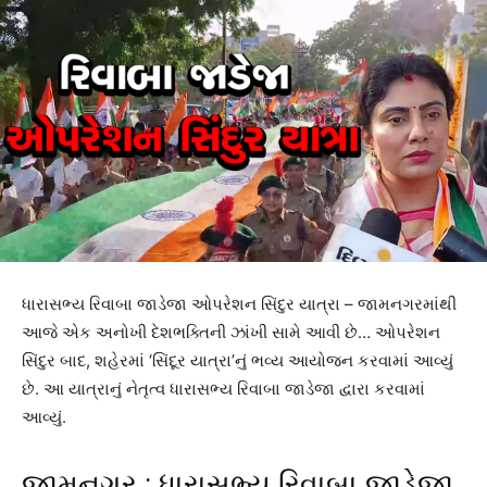
ધારાસભ્ય રિવાબા જાડેજા ઓપરેશન સિંદુર યાત્રા – જામનગરમાંથી
આજે એક અનોખી દેશભક્તિની ઝાંખી સામે આવી છે… ઓપરેશન
સિંદુર બાદ, શહેરમાં ‘સિંદૂર યાત્રા’નું ભવ્ય આયોજન કરવામાં આવ્યું
છે. આ યાત્રાનું નેતૃત્વ ધારાસભ્ય રિવાબા જાડેજા દ્વારા કરવામાં
આવ્યું.
જામનગર : ધારાસભ્ય રિવાબા જાડેજા