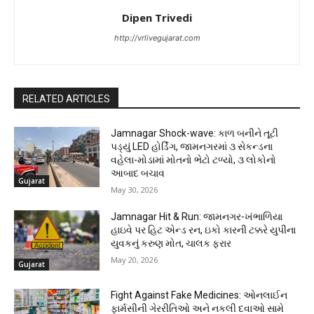
Dipen Trivedi
http://vrlivegujarat.com
RELATED ARTICLES
Jamnagar Shock-wave: કાળ બનીને તૂટી
પડ્યું LED હોર્ડિંગ, જામનગરમાં ૩ સેકન્ડના
વહેલા-મોડામાં મોતનો ભેટો ટળ્યો, ૩ લોકોનો
આબાદ બચાવ
Gujarat
May 30, 2026
Jamnagar Hit & Run: જામનગર-ખંભાળિયા
હાઇવે પર હિટ એન્ડ રન, ઇકો કારની ટક્કરે યુપીના
યુવકનું કરુણ મોત, ચાલક ફરાર
May 20, 2026
Gujarat
Fight Against Fake Medicines: ઓનલાઈન
ફાર્મસીની ગેરરીતિઓ અને નકલી દવાઓ સામે