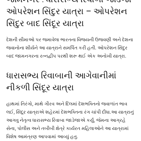
ઓપરેશન સિંદુર યાત્રા – ઓપરેશન
સિંદુર બાદ સિંદૂર યાત્રા
દેશની સીમાઓ પર જમાવેલા ભારતના વિજયની ઉજવણી અને દેશના
જવાનોના શૌર્યને આ યાત્રાને સમર્પિત કરી હતી. ઓપરેશન સિંદુર
બાદ જામનગરના રત્નદ્વીપ પરથી શરૂ થઈ એક અનોખી યાત્રા.
ધારાસભ્ય રિવાબાની આગેવાનીમાં
નીકળી સિંદૂર યાત્રા
હાથમાં તિરંગો, માથે ગૌરવ અને દિલમાં દેશભક્તિનો જ્વાળાંત ભાવ
લઈ, સિંદૂર યાત્રાએ શહેરમાં દેશભક્તિના રંગ ચાંપી દીધા.આ યાત્રાનું
આગવુ નેતૃત્વ ધારાસભ્ય રિવાબા જાડેજાએ કર્યું, જેમના આગ્રહે
સેના, પોલીસ અને તબીબી ક્ષેત્રે કાર્યરત મહિલાઓને આ યાત્રામાં
વિશેષ આમંત્રણ આપવામાં આવ્યું હતુ.