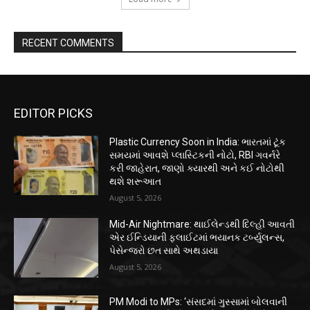
RECENT COMMENTS
EDITOR PICKS
Plastic Currency Soon in India: ભારતમાં ટૂંક
સમયમાં આવશે પ્લાસ્ટિકની નોટો, RBI ગવર્નરે
કરી જાહેરાત, જાણો ક્યારથી અને કઈ નોટોથી
થશે શરૂઆત
August 5, 2026
Mid-Air Nightmare: થાઈલેન્ડથી દિલ્હી આવતી
એર ઈન્ડિયાની ફ્લાઈટમાં ભયાનક ટર્બ્યુલન્સ,
પેસેન્જરો છત સાથે અથડાયા
August 5, 2026
PM Modi to MPs: ‘સંસદમાં ગુસ્સામાં બોલવાની