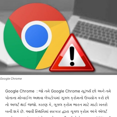
Google Chrome
Google Chrome : જો તમે Google Chrome યૂઝર્સ છો અને તમે
પોતાના મોબાઈલ અથવા લેપટોપમાં ગૂગલ ક્રોમનો ઉપયોગ કરો છો
તો અલર્ટ થઈ જજો. કારણ કે, ગૂગલ ક્રોમ ભારત માટે માટો ખતરો
બની શકે છે. આવી સ્થિતિમાં સરકાર દ્વારા ગૂગલ ક્રોમ અંગે એલર્ટ