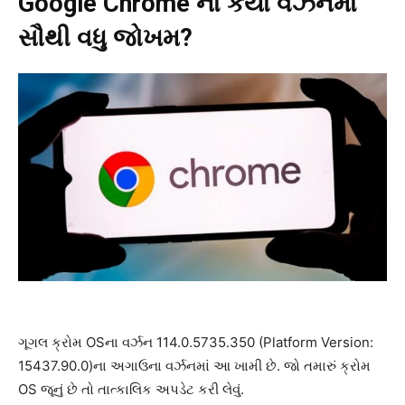
Google Chrome ના કયા વર્ઝનમાં
સૌથી વધુ જોખમ?
ગૂગલ ક્રોમ OSના વર્ઝન 114.0.5735.350 (Platform Version:
15437.90.0)ના અગાઉના વર્ઝનમાં આ ખામી છે. જો તમારું ક્રોમ
OS જૂનું છે તો તાત્કાલિક અપડેટ કરી લેવું.