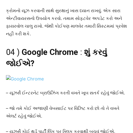
ક્રોમનો યૂઝ કરવાની સાથે સુરક્ષાનું ખાસ ધ્યાન રાખવું. એક સારા
એન્ટીવાયરસનો ઉપયોગ કરવો. તમામ સોફ્ટવેર અપડેટ કરો અને
ફાયરવોલ ચાલુ રાખો. જેથી કોઈપણ માલવેર તમારી સિસ્ટમમાં પ્રવેશ
નહીં કરી શકે.
04 )
Google Chrome
:
શું કરવું
જોઈએ?
– યૂઝર્સે ઈન્ટરનેટ બ્રાઉઝિંગ કરતી વખતે ખૂબ સતર્ક રહેવું જોઈએ.
– જો તમે કોઈ અજાણી વેબસાઈટ પર વિઝિટ કરો છો તો તે વખતે
એલર્ટ રહેવું જોઈએ.
– યૂઝર્સે કોઈ થર્ડ પાર્ટી લિંક પર ક્લિક કરવાથી બચવું જોઈએ.