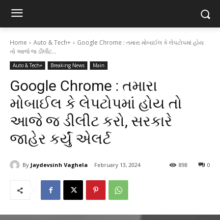
Home
Auto & Tech+
Google Chrome : તમારા મોબાઈલ કે લેપટોપમાં હોય
તો આજે જ ડીલીટ...
Auto & Tech+
Breaking News
Main
Google Chrome : તમારા
મોબાઈલ કે લેપટોપમાં હોય તો
આજે જ ડીલીટ કરો, સરકારે
જાહેર કર્યું એલર્ટ
By
Jaydevsinh Vaghela
February 13, 2024
898
0