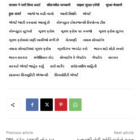
सरकार ने जारी किया अलर्ट
संवेदनशील जानकारी
साइबर सुरक्षा एजेंसी
सुरक्षा चेतावनी
हुआ अलर्ट
આજે જ કાઢી નાખો
આવી સ્થિતિ
એલર્ટ
એલર્ટ જારી કરવામાં આવ્યું છે
કોમ્પ્યુટર ઈમરજન્સી રિસ્પોન્સ ટીમ
કોમ્પ્યુટર યુઝર્સ
ગૂગલ ક્રોમ
ગૂગલ ક્રોમ પર કબજો
ગૂગલ ક્રોમ યુઝર
ગૂગલ ક્રોમમાં ઘણી ખામીઓ મળી છે
ચેતવણી
તમામ મોબાઈલ
તમારા મોબાઈલમાં ગૂગલ ક્રોમ
બ્રાઉઝર અપડેટ કરો
ભારત માટે મોટો ખતરો
ભારત સરકાર
મલેશિયન કોડ
મોબાઈલ કે લેપટોપ
લેપટોપ
સરકાર
સરકારે એલર્ટ જાહેર કર્યું
સર્ચ માર્કેટ
સંવેદનશીલ માહિતી
સાયબર સિક્યુરિટી એજન્સી
સિક્યોરિટી એલર્ટ
Previous article
Next article