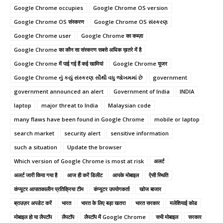
Google Chrome occupies
Google Chrome OS version
Google Chrome OS संस्करण
Google Chrome OS સંસ્કરણ
Google Chrome user
Google Chrome का कब्ज़ा
Google Chrome का कौन सा संस्करण सबसे अधिक ख़तरे में है
Google Chrome में पाई गई हैं कई खामियां
Google Chrome यूजर
Google Chrome નું કયું સંસ્કરણ સૌથી વધુ જોખમમાં છે
government
government announced an alert
Government of India
INDIA
laptop
major threat to India
Malaysian code
many flaws have been found in Google Chrome
mobile or laptop
search market
security alert
sensitive information
such a situation
Update the browser
Which version of Google Chrome is most at risk
अलर्ट
अलर्ट जारी किया गया है
आज ही करें डिलीट
आपके मोबाइल
ऐसी स्थिति
कंप्यूटर आपातकालीन प्रतिक्रिया टीम
कंप्यूटर उपयोगकर्ता
खोज बाजार
ब्राउज़र अपडेट करें
भारत
भारत के लिए बड़ा खतरा
भारत सरकार
मलेशियाई कोड
मोबाइल हो या लैपटॉप
लैपटॉप
लैपटॉप में Google Chrome
सभी मोबाइल
सरकार