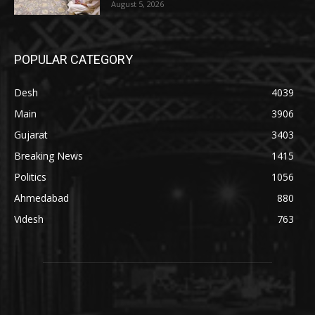
August 5, 2026
POPULAR CATEGORY
Desh
4039
Main
3906
Gujarat
3403
Breaking News
1415
Politics
1056
Ahmedabad
880
Videsh
763