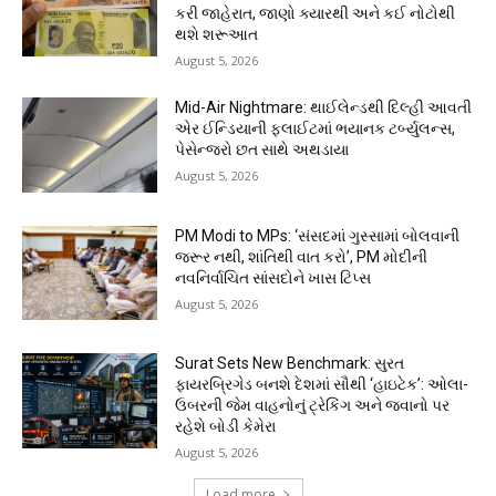
કરી જાહેરાત, જાણો ક્યારથી અને કઈ નોટોથી
થશે શરૂઆત
August 5, 2026
Mid-Air Nightmare: થાઈલેન્ડથી દિલ્હી આવતી
એર ઈન્ડિયાની ફ્લાઈટમાં ભયાનક ટર્બ્યુલન્સ,
પેસેન્જરો છત સાથે અથડાયા
August 5, 2026
PM Modi to MPs: ‘સંસદમાં ગુસ્સામાં બોલવાની
જરૂર નથી, શાંતિથી વાત કરો’, PM મોદીની
નવનિર્વાચિત સાંસદોને ખાસ ટિપ્સ
August 5, 2026
Surat Sets New Benchmark: સુરત
ફાયરબ્રિગેડ બનશે દેશમાં સૌથી ‘હાઇટેક’: ઓલા-
ઉબરની જેમ વાહનોનું ટ્રેકિંગ અને જવાનો પર
રહેશે બોડી કેમેરા
August 5, 2026
Load more