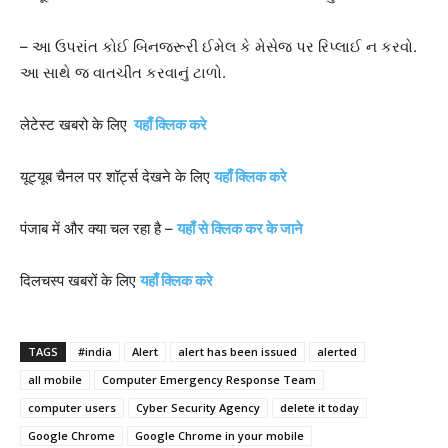
– આ ઉપરાંત કોઈ બિનજરૂરી ઈમેલ કે મેસેજ પર રિપ્લાઈ ન કરવો.
આ સાથે જ વાતચીત કરવાનું ટાળો.
लेटेस्ट खबरो के लिए
यहाँ क्लिक करे
यूट्यूब चैनल पर शॉर्ट्स देखने के लिए
यहाँ क्लिक करे
पंजाब में और क्या चल रहा है –
यहाँ से क्लिक कर के जाने
दिलचस्प खबरों के लिए
यहाँ क्लिक करे
TAGS
#india
Alert
alert has been issued
alerted
all mobile
Computer Emergency Response Team
computer users
Cyber Security Agency
delete it today
Google Chrome
Google Chrome in your mobile