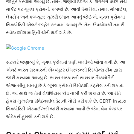
જાહેર કરવામાં આવ્યું છે. તમને જણાવી દઈએ કે, લગભગ 66% સર્ચ
માર્કેટ પર ગૂગલ ક્રોમનો કબજો છે. આવી સ્થિતિમાં તમામ મોબાઈલ,
લેપટોપ અને કમ્પ્યૂટર યૂઝર્સે ધ્યાન આપવું જોઈએ. ગૂગલ ક્રોમમાં
સિક્યોરિટી એલર્ટ જાહેર કરવામાં આવ્યું છે. તેના ઉપયોગથી તમારી
સંવેદનશીલ માહિતી ચોરી થઈ શકે છે.
સરકારે જણાવ્યું કે, ગૂગલ ક્રોમમાં ઘણી ખામીઓ જોવા મળી છે. આ
એલર્ટ ભારત સરકારની કોમ્પ્યુટર ઈમરજન્સી રિસ્પોન્સ ટીમ દ્વારા
જારી કરવામાં આવ્યુ છે. ભારત સરકારની સાયબર સિક્યોરિટી
એજન્સીનું માનવું છે કે ગૂગલ ક્રોમને રિમોટથી કંટ્રોલ કરી શકાય
છે. આ સાથે જ તેમાં મેલેશિયસ કોડ નાખી કરી શકાય છે. આ રીતે
હેકર્સ યુઝર્સના સંવેદનશીલ ડેટાની ચોરી કરી શકે છે. CERT-In દ્વારા
સિક્યોરિટી એડવાઈઝરી જારી કરવામાં આવી છે જેમાં વેબ પેજ પર
એટેકર્સ હુમલો કરી શકે છે.