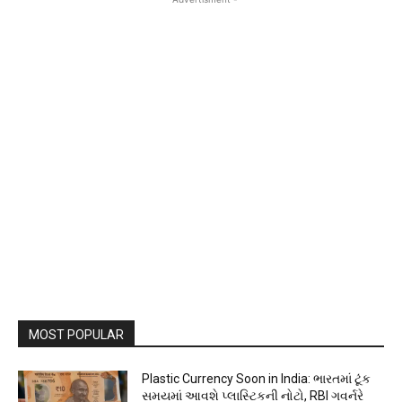
MOST POPULAR
Plastic Currency Soon in India: ભારતમાં ટૂંક
સમયમાં આવશે પ્લાસ્ટિકની નોટો, RBI ગવર્નરે