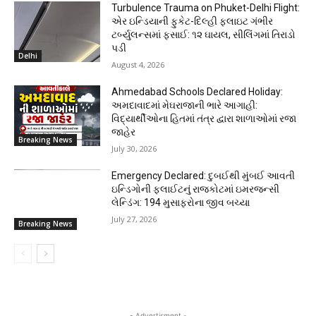
Turbulence Trauma on Phuket-Delhi Flight:
એર ઇન્ડિયાની ફુકેટ-દિલ્હી ફ્લાઇટ ગંભીર
ટર્બ્યુલન્સમાં ફસાઈ: ૧૨ ઘાયલ, સીલિંગમાં તિરાડો
પડી
Delhi
August 4, 2026
Ahmedabad Schools Declared Holiday:
અમદાવાદમાં મેઘરાજાની ભારે આગાહી:
વિદ્યાર્થીઓના હિતમાં તંત્ર દ્વારા શાળાઓમાં રજા
જાહેર
Breaking News
July 30, 2026
Emergency Declared: દુબઈથી મુંબઈ આવતી
ઇન્ડિગોની ફ્લાઈટનું રાજકોટમાં ઇમરજન્સી
લેન્ડિંગ: 194 મુસાફરોના જીવ બચ્યા
July 27, 2026
Breaking News
- Advertisment -