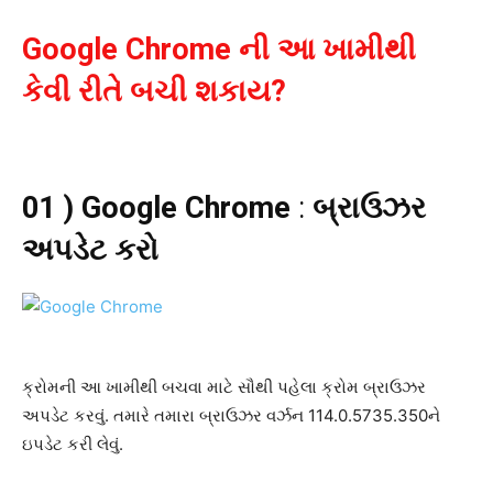
Google Chrome ની આ ખામીથી
કેવી રીતે બચી શકાય?
01 )
Google Chrome
:
બ્રાઉઝર
અપડેટ કરો
ક્રોમની આ ખામીથી બચવા માટે સૌથી પહેલા ક્રોમ બ્રાઉઝર
અપડેટ કરવું. તમારે તમારા બ્રાઉઝર વર્ઝન 114.0.5735.350ને
ઇપડેટ કરી લેવું.