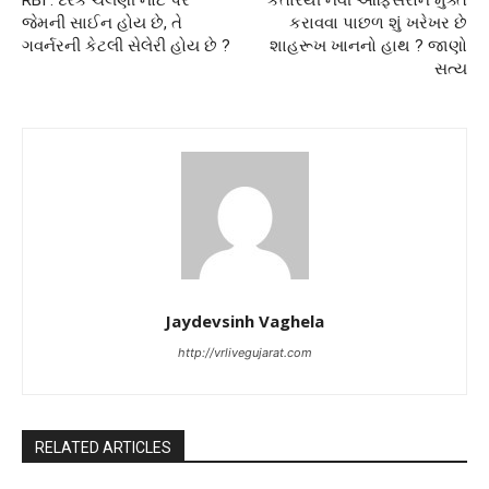
RBI : દરેક ચલણી નોટ પર
કતારથી નેવી ઓફિસરોને મુક્ત
જેમની સાઈન હોય છે, તે
કરાવવા પાછળ શું ખરેખર છે
ગવર્નરની કેટલી સેલેરી હોય છે ?
શાહરૂખ ખાનનો હાથ ? જાણો
સત્ય
Jaydevsinh Vaghela
http://vrlivegujarat.com
RELATED ARTICLES