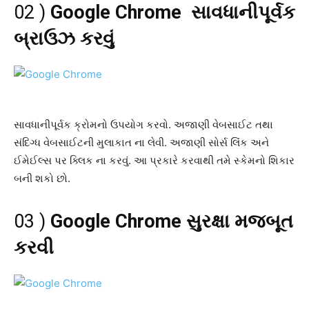
02 )
Google Chrome સાવધાનીપૂર્વક
બ્રાઉઝ કરવું
સાવધાનીપૂર્વક ક્રોમનો ઉપયોગ કરવો. અજાણી વેબસાઈટ તથા
સંદિગ્ધ વેબસાઈટની મુલાકાત ના લેવી. અજાણી સોર્સ લિંક અને
ઈમેઈલ્સ પર ક્લિક ના કરવું. આ પ્રકારે કરવાથી તમે સ્કેમનો શિકાર
બની શકો છો.
03 )
Google Chrome સુરક્ષા મજબૂત
કરવી