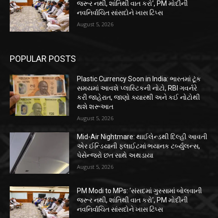
જરૂર નથી, શાંતિથી વાત કરો’, PM મોદીની
નવનિર્વાચિત સાંસદોને ખાસ ટિપ્સ
August 5, 2026
POPULAR POSTS
Plastic Currency Soon in India: ભારતમાં ટૂંક
સમયમાં આવશે પ્લાસ્ટિકની નોટો, RBI ગવર્નરે
કરી જાહેરાત, જાણો ક્યારથી અને કઈ નોટોથી
થશે શરૂઆત
August 5, 2026
Mid-Air Nightmare: થાઈલેન્ડથી દિલ્હી આવતી
એર ઈન્ડિયાની ફ્લાઈટમાં ભયાનક ટર્બ્યુલન્સ,
પેસેન્જરો છત સાથે અથડાયા
August 5, 2026
PM Modi to MPs: ‘સંસદમાં ગુસ્સામાં બોલવાની
જરૂર નથી, શાંતિથી વાત કરો’, PM મોદીની
નવનિર્વાચિત સાંસદોને ખાસ ટિપ્સ