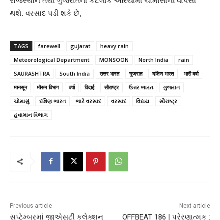
રાજસ્થાન તથા ગુજરાતના કેટલાક એરિયામાં ચોમાસાની વાપસી
થશે. વરસાદ પડી શકે છે,
TAGS
farewell
gujarat
heavy rain
Meteorological Department
MONSOON
North India
rain
SAURASHTRA
South India
उत्तर भारत
गुजरात
दक्षिण भारत
भारी वर्षा
मानसून
मौसम विभाग
वर्षा
विदाई
सौराष्ट्र
ઉત્તર ભારત
ગુજરાત
ચોમાસું
દક્ષિણ ભારત
ભારે વરસાદ
વરસાદ
વિદાય
સૌરાષ્ટ્ર
હવામાન વિભાગ
Previous article
Next article
સપ્ટેમ્બરમાં જીએસટી કલેક્શન
OFFBEAT 186 | પ્રેરણાત્મક :