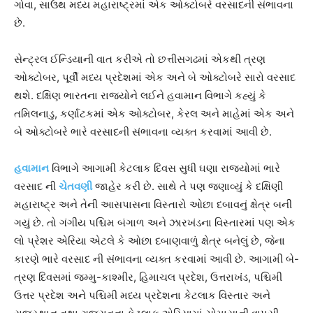
ગોવા, સાઉથ મધ્ય મહારાષ્ટ્રમાં એક ઓક્ટોબરે વરસાદની સંભાવના
છે.
સેન્ટ્રલ ઈન્ડિયાની વાત કરીએ તો છત્તીસગઢમાં એકથી ત્રણ
ઓક્ટોબર, પૂર્વી મધ્ય પ્રદેશમાં એક અને બે ઓક્ટોબરે સારો વરસાદ
થશે. દક્ષિણ ભારતના રાજ્યોને લઈને હવામાન વિભાગે કહ્યું કે
તમિલનાડુ, કર્ણાટકમાં એક ઓક્ટોબર, કેરલ અને માહેમાં એક અને
બે ઓક્ટોબરે ભારે વરસાદની સંભાવના વ્યક્ત કરવામાં આવી છે.
હવામાન
વિભાગે આગામી કેટલાક દિવસ સુધી ઘણા રાજ્યોમાં ભારે
વરસાદ ની
ચેતવણી
જાહેર કરી છે. સાથે તે પણ જણાવ્યું કે દક્ષિણી
મહારાષ્ટ્ર અને તેની આસપાસના વિસ્તારો ઓછા દબાવનું ક્ષેત્ર બની
ગયું છે. તો ગંગીય પશ્ચિમ બંગાળ અને ઝારખંડના વિસ્તારમાં પણ એક
લો પ્રેશર એરિયા એટલે કે ઓછા દબાણવાળું ક્ષેત્ર બનેલું છે, જેના
કારણે ભારે વરસાદ ની સંભાવના વ્યક્ત કરવામાં આવી છે. આગામી બે-
ત્રણ દિવસમાં જમ્મુ-કાશ્મીર, હિમાચલ પ્રદેશ, ઉત્તરાખંડ, પશ્ચિમી
ઉત્તર પ્રદેશ અને પશ્ચિમી મધ્ય પ્રદેશના કેટલાક વિસ્તાર અને