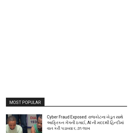
MOST POPULAR
Cyber Fraud Exposed: રાજકોટના ખેડૂત સાથે
આફ્રિકન ગેંગની ઠગાઈ, AI ની મદદથી હિન્દીમાં
વાત કરી પડાવ્યા ₹૬.૩૧ લાખ