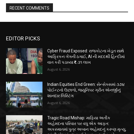
RECENT COMMENTS
EDITOR PICKS
Cyber Fraud Exposed: રાજકોટના ખેડૂત સાથે
આફ્રિકન ગેંગની ઠગાઈ, AI ની મદદથી હિન્દીમાં
વાત કરી પડાવ્યા ₹૬.૩૧ લાખ
August 6, 2026
Indian Equities End Green: સેન્સેક્સમાં ૩૭૪
પોઈન્ટનો ઉછાળો, જ્યુનિપર ગ્રીન એનર્જીનું
શાનદાર લિસ્ટિંગ
August 6, 2026
Tragic Road Mishap: માફિયા અતીક
અહેમદના પરિવાર પર વધુ એક આફત:
અકસ્માતમાં પુત્ર અબાન અહેમદનું કરૂણ મૃત્યુ,