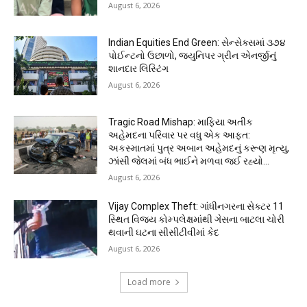
August 6, 2026
Indian Equities End Green: સેન્સેક્સમાં ૩૭૪
પોઈન્ટનો ઉછાળો, જ્યુનિપર ગ્રીન એનર્જીનું
શાનદાર લિસ્ટિંગ
August 6, 2026
Tragic Road Mishap: માફિયા અતીક
અહેમદના પરિવાર પર વધુ એક આફત:
અકસ્માતમાં પુત્ર અબાન અહેમદનું કરૂણ મૃત્યુ,
ઝાંસી જેલમાં બંધ ભાઈને મળવા જઈ રહ્યો...
August 6, 2026
Vijay Complex Theft: ગાંધીનગરના સેક્ટર 11
સ્થિત વિજય કોમ્પલેક્ષમાંથી ગેસના બાટલા ચોરી
થવાની ઘટના સીસીટીવીમાં કેદ
August 6, 2026
Load more