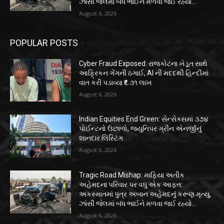
ઝાંસી જેલમાં બંધ ભાઈને મળવા જઈ રહ્યો...
August 6, 2026
POPULAR POSTS
Cyber Fraud Exposed: રાજકોટના ખેડૂત સાથે
આફ્રિકન ગેંગની ઠગાઈ, AI ની મદદથી હિન્દીમાં
વાત કરી પડાવ્યા ₹૬.૩૧ લાખ
August 6, 2026
Indian Equities End Green: સેન્સેક્સમાં ૩૭૪
પોઈન્ટનો ઉછાળો, જ્યુનિપર ગ્રીન એનર્જીનું
શાનદાર લિસ્ટિંગ
August 6, 2026
Tragic Road Mishap: માફિયા અતીક
અહેમદના પરિવાર પર વધુ એક આફત:
અકસ્માતમાં પુત્ર અબાન અહેમદનું કરૂણ મૃત્યુ,
ઝાંસી જેલમાં બંધ ભાઈને મળવા જઈ રહ્યો...
August 6, 2026