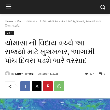
Home
Main
ચોમાસા ની વિદાય વચ્ચે આ રાજ્યો માટે ખુશખબર, આગામી પાંચ
દિવસ પડશે...
Main
ચોમાસા ની વિદાય વચ્ચે આ
રાજ્યો માટે ખુશખબર, આગામી
પાંચ દિવસ પડશે ભારે વરસાદ
By
Dipen Trivedi
October 1, 2023
577
0