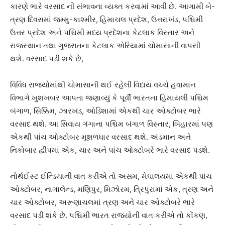
કારણે ભારે વરસાદ ની સંભાવના વ્યક્ત કરવામાં આવી છે. આગામી બે-
ત્રણ દિવસમાં જમ્મુ-કાશ્મીર, હિમાચલ પ્રદેશ, ઉત્તરાખંડ, પશ્ચિમી
ઉત્તર પ્રદેશ અને પશ્ચિમી મધ્ય પ્રદેશના કેટલાક વિસ્તાર અને
રાજસ્થાન તથા ગુજરાતના કેટલાક એરિયામાં ચોમાસાની વાપસી
થશે. વરસાદ પડી શકે છે,
વિવિધ રાજ્યોમાંથી ચોમાસાની થઈ રહેલી વિદાય વચ્ચે હવામાન
વિભાગે ખુશખબર આપતા જણાવ્યું કે પૂર્વી ભારતના હિમાયલી પશ્ચિમ
બંગાળ, સિક્કિમ, ઝારખંડ, ઓડિશામાં એકથી ચાર ઓક્ટોબર ભારે
વરસાદ થશે. આ સિવાય ગંગાના પશ્ચિમ બંગાળ વિસ્તાર, બિહારમાં પણ
એકથી પાંચ ઓક્ટોબર મૂશળધાર વરસાદ થશે. અંડમાન અને
નિકોબાર દ્વીપમાં એક, ચાર અને પાંચ ઓક્ટોબરે ભારે વરસાદ પડશે.
નોર્થઈસ્ટ ઈન્ડિયાની વાત કરીએ તો અસમ, મેઘાલયમાં એકથી પાંચ
ઓક્ટોબર, નાગાલેન્ડ, મણિપુર, મિઝોરમ, ત્રિપુરામાં એક, ત્રણ અને
ચાર ઓક્ટોબર, અરૂણાચલમાં ત્રણ અને ચાર ઓક્ટોબરે ભારે
વરસાદ પડી શકે છે. પશ્ચિમી ભારત રાજ્યોની વાત કરીએ તો કોંકણ,