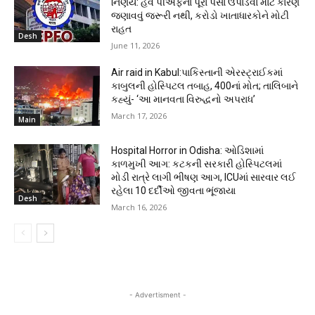
નિર્ણય: હવે પીએફના પૂરા પૈસા ઉપાડવા માટે કારણ
જણાવવું જરૂરી નથી, કરોડો ખાતાધારકોને મોટી
રાહત
Desh
June 11, 2026
Air raid in Kabul:પાકિસ્તાની એરસ્ટ્રાઈકમાં
કાબુલની હોસ્પિટલ તબાહ, 400નાં મોત; તાલિબાને
કહ્યું- ‘આ માનવતા વિરુદ્ધનો અપરાધ’
March 17, 2026
Main
Hospital Horror in Odisha: ઓડિશામાં
કાળમુખી આગ: કટકની સરકારી હોસ્પિટલમાં
મોડી રાત્રે લાગી ભીષણ આગ, ICUમાં સારવાર લઈ
રહેલા 10 દર્દીઓ જીવતા ભૂંજાયા
Desh
March 16, 2026
- Advertisment -