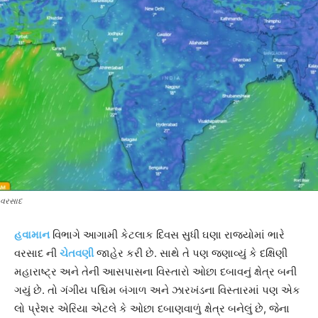
વરસાદ
હવામાન
વિભાગે આગામી કેટલાક દિવસ સુધી ઘણા રાજ્યોમાં ભારે
વરસાદ ની
ચેતવણી
જાહેર કરી છે. સાથે તે પણ જણાવ્યું કે દક્ષિણી
મહારાષ્ટ્ર અને તેની આસપાસના વિસ્તારો ઓછા દબાવનું ક્ષેત્ર બની
ગયું છે. તો ગંગીય પશ્ચિમ બંગાળ અને ઝારખંડના વિસ્તારમાં પણ એક
લો પ્રેશર એરિયા એટલે કે ઓછા દબાણવાળું ક્ષેત્ર બનેલું છે, જેના