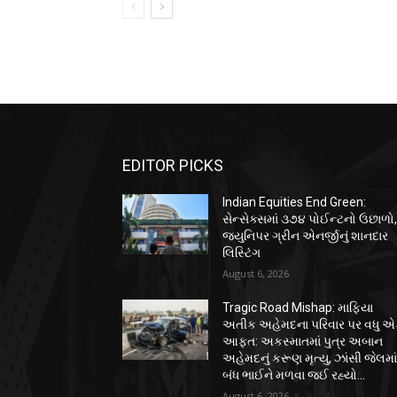
EDITOR PICKS
Indian Equities End Green:
સેન્સેક્સમાં ૩૭૪ પોઈન્ટનો ઉછાળો
જ્યુનિપર ગ્રીન એનર્જીનું શાનદાર
લિસ્ટિંગ
August 6, 2026
Tragic Road Mishap: માફિયા
અતીક અહેમદના પરિવાર પર વધુ 
આફત: અકસ્માતમાં પુત્ર અબાન
અહેમદનું કરૂણ મૃત્યુ, ઝાંસી જેલમા
બંધ ભાઈને મળવા જઈ રહ્યો...
August 6, 2026