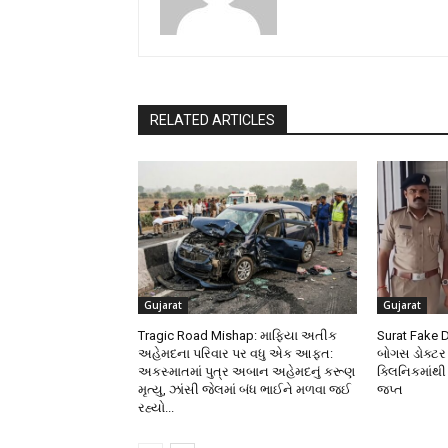
RELATED ARTICLES
Gujarat
Gujarat
Tragic Road Mishap: માફિયા અતીક
Surat Fake 
અહેમદના પરિવાર પર વધુ એક આફત:
બોગસ ડોક્ટર
અકસ્માતમાં પુત્ર અબાન અહેમદનું કરૂણ
ક્લિનિકમાંથ
મૃત્યુ, ઝાંસી જેલમાં બંધ ભાઈને મળવા જઈ
જપ્ત
રહ્યો...