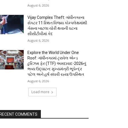
August 6, 2026
Vijay Complex Theft: ગાંધીનગરના
સેક્ટર 11 સ્થિત વિજય કોમ્પલેક્ષમાંથી
ગેસના બાટલા ચોરી થવાની ઘટના
સીસીટીવીમાં કેદ
August 6, 2026
Explore the World Under One
Roof: ગાંધીનગરમાં ટ્રાવેલ એન્ડ
ટુરિઝમ ફેર (TTF) અમદાવાદ-2026નું
ભવ્ય ઉદ્ઘાટન: મુખ્યમંત્રી ભૂપેન્દ્ર
પટેલ અને હર્ષ સંઘવી રહ્યા ઉપસ્થિત
August 6, 2026
Load more
RECENT COMMENTS