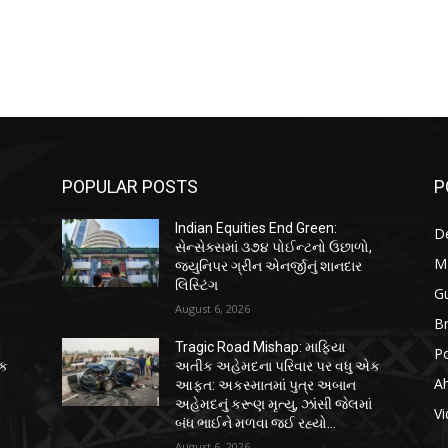
POPULAR POSTS
P
Indian Equities End Green:
D
,
સેન્સેક્સમાં ૩૭૪ પોઈન્ટનો ઉછાળો,
M
જ્યુનિપર ગ્રીન એનર્જીનું શાનદાર
લિસ્ટિંગ
Gu
August 6, 2026
B
Tragic Road Mishap: માફિયા
Po
એક
અતીક અહેમદના પરિવાર પર વધુ એક
A
આફત: અકસ્માતમાં પુત્ર અબાન
ં
અહેમદનું કરૂણ મૃત્યુ, ઝાંસી જેલમાં
Vi
બંધ ભાઈને મળવા જઈ રહ્યો...
August 6, 2026