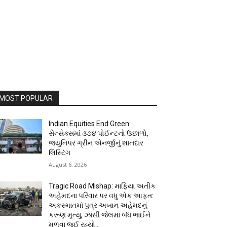
MOST POPULAR
Indian Equities End Green:
સેન્સેક્સમાં ૩૭૪ પોઈન્ટનો ઉછાળો,
જ્યુનિપર ગ્રીન એનર્જીનું શાનદાર
લિસ્ટિંગ
August 6, 2026
Tragic Road Mishap: માફિયા અતીક
અહેમદના પરિવાર પર વધુ એક આફત:
અકસ્માતમાં પુત્ર અબાન અહેમદનું
કરૂણ મૃત્યુ, ઝાંસી જેલમાં બંધ ભાઈને
મળવા જઈ રહ્યો...