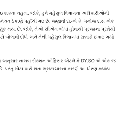
 શકતા નહતા. જોકે, હવે મહેસુલ વિભાગના અધિકારીઓની
 નિયત ઠેકાણે પહોંચી ગઇ છે. જણાવી દઇએ કે, મનોજ દાસ એક
ૂંક થયા છે. જોકે, તેઓ સીએમઓમાં હોવાથી પ્રજાના પ્રશ્નોથી
ો બોલાવી દીધો અને તેથી મહેસુલ વિભાગમાં સન્નાડો છવાઇ ગયો
ેસ અનુસાર નાયબ સેક્શન ઓફિસર એટલે કે DY.SO એ એક જ
. પરંતુ મોટા પાયે થતાં ભ્રષ્ટાચારના કારણે આ ધોરણ ક્યાંય