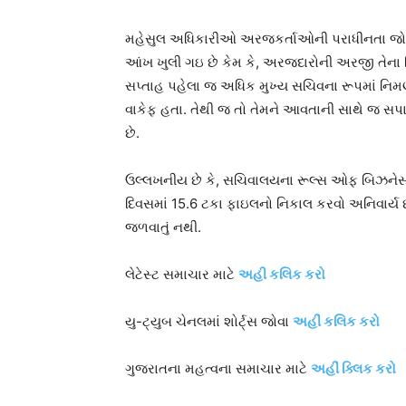
મહેસુલ અધિકારીઓ અરજકર્તાઓની પરાધીનતા જોઇ
આંખ ખુલી ગઇ છે કેમ કે, અરજદારોની અરજી તેના
સપ્તાહ પહેલા જ અધિક મુખ્ય સચિવના રૂપમાં નિમણ
વાકેફ હતા. તેથી જ તો તેમને આવતાની સાથે જ સપાટ
છે.
ઉલ્લખનીય છે કે, સચિવાલયના રૂલ્સ ઓફ બિઝન
દિવસમાં 15.6 ટકા ફાઇલનો નિકાલ કરવો અનિવાર્ય છે
જળવાતું નથી.
લેટેસ્ટ સમાચાર માટે
અહી કલિક કરો
યુ-ટ્યુબ ચેનલમાં શોર્ટ્સ જોવા
અહીં કલિક કરો
ગુજરાતના મહત્વના સમાચાર માટે
અહીં ક્લિક કરો