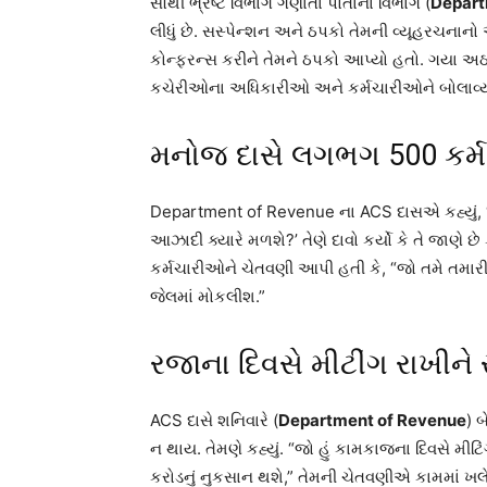
સૌથી ભ્રષ્ટ વિભાગ ગણાતા પોતાના વિભાગ (
Depart
લીધું છે. સસ્પેન્શન અને ઠપકો તેમની વ્યૂહરચનાનો
કોન્ફરન્સ કરીને તેમને ઠપકો આપ્યો હતો. ગયા અઠવાડ
કચેરીઓના અધિકારીઓ અને કર્મચારીઓને બોલાવ્ય
મનોજ દાસે લગભગ 500 કર્
Department of Revenue ના ACS દાસએ કહ્યું, ‘લ
આઝાદી ક્યારે મળશે?’ તેણે દાવો કર્યો કે તે જાણે છ
કર્મચારીઓને ચેતવણી આપી હતી કે, “જો તમે તમારી 
જેલમાં મોકલીશ.”
રજાના દિવસે મીટીંગ રાખીને 
ACS દાસે શનિવારે (
Department of Revenue
) 
ન થાય. તેમણે કહ્યું. “જો હું કામકાજના દિવસે મીટિં
કરોડનું નુકસાન થશે,” તેમની ચેતવણીએ કામમાં ખલે