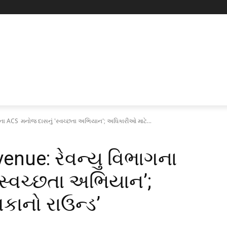
ના ACS મનોજ દાસનું 'સ્વચ્છતા અભિયાન'; અધિકારીઓ માટે...
enue: રેવન્યુ વિભાગના
સ્વચ્છતા અભિયાન’;
કાનો રાઉન્ડ’