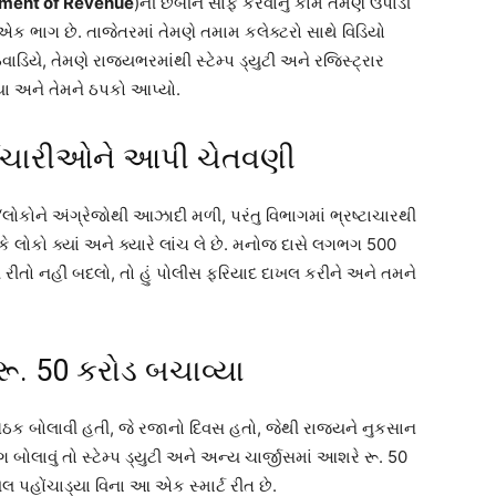
ment of Revenue
)ની છબીને સાફ કરવાનું કામ તેમણે ઉપાડી
 એક ભાગ છે. તાજેતરમાં તેમણે તમામ કલેક્ટરો સાથે વિડિયો
િયે, તેમણે રાજ્યભરમાંથી સ્ટેમ્પ ડ્યુટી અને રજિસ્ટ્રાર
ા અને તેમને ઠપકો આપ્યો.
મચારીઓને આપી ચેતવણી
ોકોને અંગ્રેજોથી આઝાદી મળી, પરંતુ વિભાગમાં ભ્રષ્ટાચારથી
ે કે લોકો ક્યાં અને ક્યારે લાંચ લે છે. મનોજ દાસે લગભગ 500
રીતો નહીં બદલો, તો હું પોલીસ ફરિયાદ દાખલ કરીને અને તમને
રૂ. 50 કરોડ બચાવ્યા
બેઠક બોલાવી હતી, જે રજાનો દિવસ હતો, જેથી રાજ્યને નુકસાન
ગ બોલાવું તો સ્ટેમ્પ ડ્યુટી અને અન્ય ચાર્જીસમાં આશરે રૂ. 50
લ પહોંચાડ્યા વિના આ એક સ્માર્ટ રીત છે.