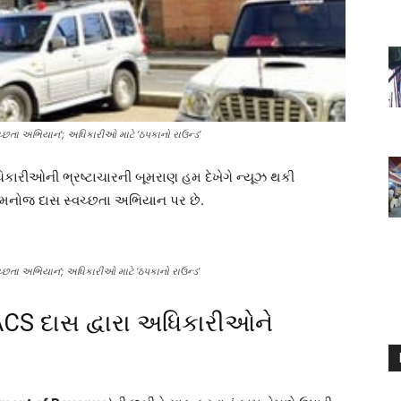
ચ્છતા અભિયાન'; અધિકારીઓ માટે ‘ઠપકાનો રાઉન્ડ’
કારીઓની ભ્રષ્ટાચારની બૂમરાણ હમ દેખેગે ન્યૂઝ થકી
મનોજ દાસ સ્વચ્છતા અભિયાન પર છે.
ચ્છતા અભિયાન’; અધિકારીઓ માટે ‘ઠપકાનો રાઉન્ડ’
CS દાસ દ્વારા અધિકારીઓને