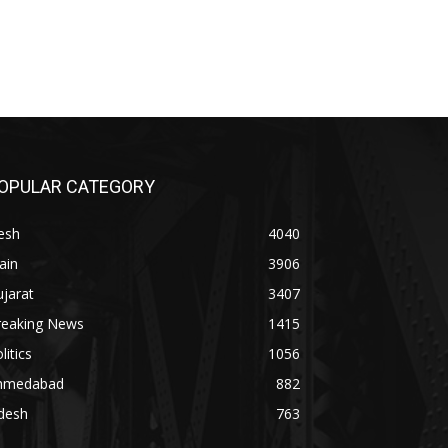
OPULAR CATEGORY
esh
4040
ain
3906
jarat
3407
reaking News
1415
litics
1056
hmedabad
882
desh
763