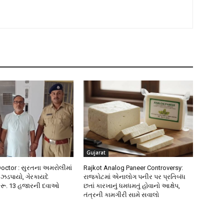
Gujarat
Doctor : સુરતના અમરોલીમાં
Rajkot Analog Paneer Controversy:
 ઝડપાયો, ગેરકાયદે
રાજકોટમાં એનાલોગ પનીર પર પ્રતિબંધ
ી રૂ. 13 હજારની દવાઓ
છતાં કારખાનું ધમધમતું હોવાનો આક્ષેપ,
તંત્રની કામગીરી સામે સવાલો