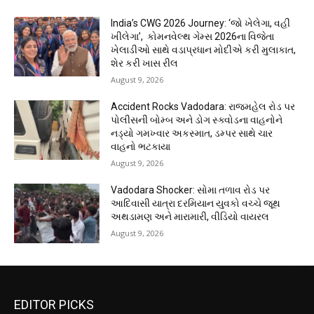
India’s CWG 2026 Journey: ‘જો ખેલેગા, વહીં
ખીલેગા’, કોમનવેલ્થ ગેમ્સ 2026ના વિજેતા
ખેલાડીઓ સાથે વડાપ્રધાન મોદીએ કરી મુલાકાત,
શેર કરી ખાસ રીલ
August 9, 2026
Accident Rocks Vadodara: રાજમહેલ રોડ પર
પોલીસની બોમ્બ અને ડોગ સ્ક્વોડના વાહનોને
નડ્યો ગમખ્વાર અકસ્માત, ડમ્પર સાથે ચાર
વાહનો ભટકાયા
August 9, 2026
Vadodara Shocker: સોમા તળાવ રોડ પર
આદિવાસી યાત્રા દરમિયાન યુવકો વચ્ચે જૂથ
અથડામણ અને મારામારી, વીડિયો વાયરલ
August 9, 2026
EDITOR PICKS