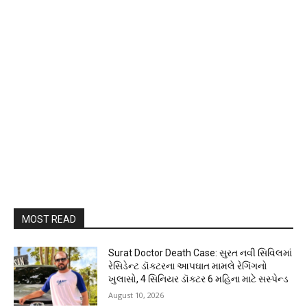
MOST READ
Surat Doctor Death Case: સુરત નવી સિવિલમાં
રેસિડેન્ટ ડૉક્ટરના આપઘાત મામલે રેગિંગનો
ખુલાસો, 4 સિનિયર ડૉક્ટર 6 મહિના માટે સસ્પેન્ડ
August 10, 2026