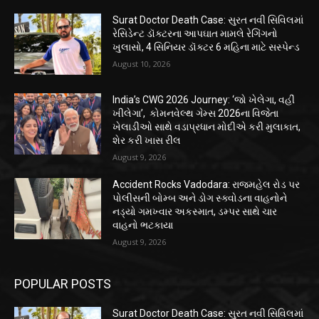
Surat Doctor Death Case: સુરત નવી સિવિલમાં
રેસિડેન્ટ ડૉક્ટરના આપઘાત મામલે રેગિંગનો
ખુલાસો, 4 સિનિયર ડૉક્ટર 6 મહિના માટે સસ્પેન્ડ
August 10, 2026
India’s CWG 2026 Journey: ‘જો ખેલેગા, વહીં
ખીલેગા’, કોમનવેલ્થ ગેમ્સ 2026ના વિજેતા
ખેલાડીઓ સાથે વડાપ્રધાન મોદીએ કરી મુલાકાત,
શેર કરી ખાસ રીલ
August 9, 2026
Accident Rocks Vadodara: રાજમહેલ રોડ પર
પોલીસની બોમ્બ અને ડોગ સ્ક્વોડના વાહનોને
નડ્યો ગમખ્વાર અકસ્માત, ડમ્પર સાથે ચાર
વાહનો ભટકાયા
August 9, 2026
POPULAR POSTS
Surat Doctor Death Case: સુરત નવી સિવિલમાં