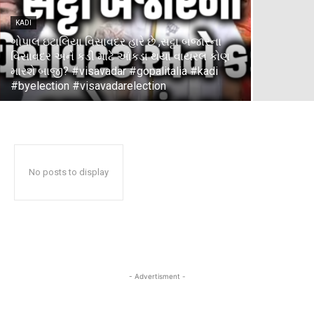
KADI
ગોપાલ ઇટાલિયા વિસાવદર હારે છે ,સટ્ટા બજારના
વિસાવદર અને કડી માટે આંકડા થયા વાયરલ કોણ
મારશે બાજી? #visavadar #gopalitalia #kadi
#byelection #visavadarelection
No posts to display
- Advertisment -