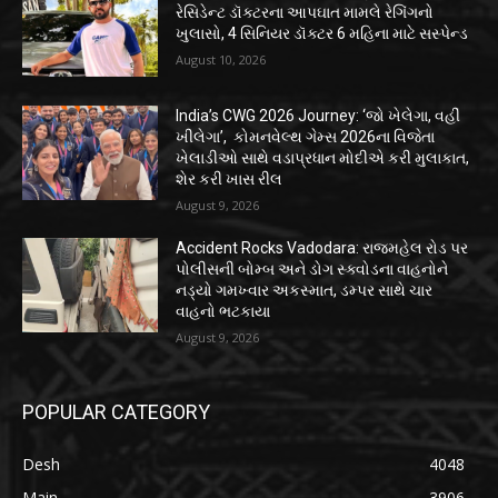
રેસિડેન્ટ ડૉક્ટરના આપઘાત મામલે રેગિંગનો
ખુલાસો, 4 સિનિયર ડૉક્ટર 6 મહિના માટે સસ્પેન્ડ
August 10, 2026
India’s CWG 2026 Journey: ‘જો ખેલેગા, વહીં
ખીલેગા’, કોમનવેલ્થ ગેમ્સ 2026ના વિજેતા
ખેલાડીઓ સાથે વડાપ્રધાન મોદીએ કરી મુલાકાત,
શેર કરી ખાસ રીલ
August 9, 2026
Accident Rocks Vadodara: રાજમહેલ રોડ પર
પોલીસની બોમ્બ અને ડોગ સ્ક્વોડના વાહનોને
નડ્યો ગમખ્વાર અકસ્માત, ડમ્પર સાથે ચાર
વાહનો ભટકાયા
August 9, 2026
POPULAR CATEGORY
Desh
4048
Main
3906