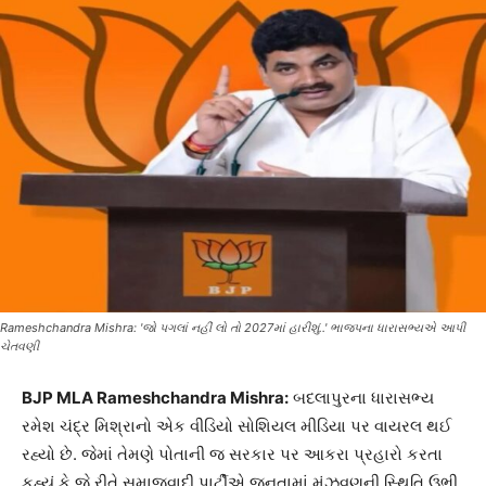
Rameshchandra Mishra: 'જો પગલાં નહીં લો તો 2027માં હારીશું..' ભાજપના ધારાસભ્યએ આપી
ચેતવણી
BJP MLA Rameshchandra Mishra:
બદલાપુરના ધારાસભ્ય
રમેશ ચંદ્ર મિશ્રાનો એક વીડિયો સોશિયલ મીડિયા પર વાયરલ થઈ
રહ્યો છે. જેમાં તેમણે પોતાની જ સરકાર પર આકરા પ્રહારો કરતા
કહ્યું કે જે રીતે સમાજવાદી પાર્ટીએ જનતામાં મૂંઝવણની સ્થિતિ ઉભી