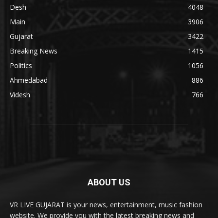
Desh
4048
Main
3906
Gujarat
3422
Breaking News
1415
Politics
1056
Ahmedabad
886
Videsh
766
ABOUT US
VR LIVE GUJARAT is your news, entertainment, music fashion
website. We provide you with the latest breaking news and