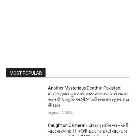
MOST POPULAR
Another Mysterious Death in Pakistan:
૨૬/૧૧ મુંબઈ હુમલાનો માસ્ટરમાઇન્ડ અને લશ્કર
આતંકી અબ્દુલ-અઝીઝ પાકિસ્તાનમાં રહસ્યમય
રીતે ઠાર
August 10, 2026
Caught on Camera: વડોદરા ક્રાઈમ બ્રાન્ચની
મોટી સફળતા: 11 વર્ષથી ફરાર બનાવટી નોટના બે