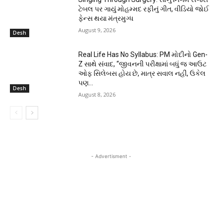
ટેબલ પર ગાયું મોહમ્મદ રફીનું ગીત, વીડિયો જોઈ
ફેન્સ થયા મંત્રમુગ્ધ
August 9, 2026
Desh
Real Life Has No Syllabus: PM મોદીનો Gen-
Z સાથે સંવાદ, “જીવનની પરીક્ષામાં બધું જ આઉટ
ઓફ સિલેબસ હોય છે, માત્ર સવાલ નહીં, ઉકેલ
પણ...
Desh
August 8, 2026
- Advertisment -