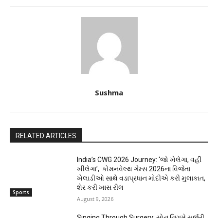
Sushma
RELATED ARTICLES
India’s CWG 2026 Journey: ‘જો ખેલેગા, વહીં
ખીલેગા’, કોમનવેલ્થ ગેમ્સ 2026ના વિજેતા
ખેલાડીઓ સાથે વડાપ્રધાન મોદીએ કરી મુલાકાત,
શેર કરી ખાસ રીલ
Sports
August 9, 2026
Singing Through Surgery: સોનુ નિગમે સર્જરી