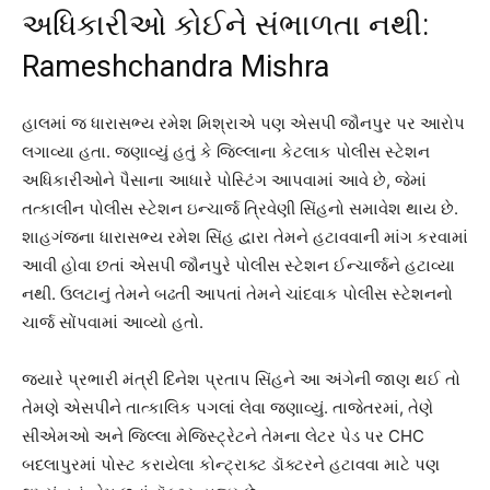
અધિકારીઓ કોઈને સંભાળતા નથી:
Rameshchandra Mishra
હાલમાં જ ધારાસભ્ય રમેશ મિશ્રાએ પણ એસપી જૌનપુર પર આરોપ
લગાવ્યા હતા. જણાવ્યું હતું કે જિલ્લાના કેટલાક પોલીસ સ્ટેશન
અધિકારીઓને પૈસાના આધારે પોસ્ટિંગ આપવામાં આવે છે, જેમાં
તત્કાલીન પોલીસ સ્ટેશન ઇન્ચાર્જ ત્રિવેણી સિંહનો સમાવેશ થાય છે.
શાહગંજના ધારાસભ્ય રમેશ સિંહ દ્વારા તેમને હટાવવાની માંગ કરવામાં
આવી હોવા છતાં એસપી જૌનપુરે પોલીસ સ્ટેશન ઈન્ચાર્જને હટાવ્યા
નથી. ઉલટાનું તેમને બઢતી આપતાં તેમને ચાંદવાક પોલીસ સ્ટેશનનો
ચાર્જ સોંપવામાં આવ્યો હતો.
જ્યારે પ્રભારી મંત્રી દિનેશ પ્રતાપ સિંહને આ અંગેની જાણ થઈ તો
તેમણે એસપીને તાત્કાલિક પગલાં લેવા જણાવ્યું. તાજેતરમાં, તેણે
સીએમઓ અને જિલ્લા મેજિસ્ટ્રેટને તેમના લેટર પેડ પર CHC
બદલાપુરમાં પોસ્ટ કરાયેલા કોન્ટ્રાક્ટ ડૉક્ટરને હટાવવા માટે પણ