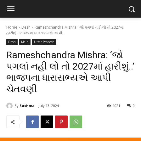
Home
Desh
Rameshchandra Mishra: 'જો પગલાં નહીં લો તો 2027માં
હારીશું..' ભાજપના ધારાસભ્યએ આપી...
Desh
Main
Uttar Pradesh
Rameshchandra Mishra: ‘જો
પગલાં નહીં લો તો 2027માં હારીશું..’
ભાજપના ધારાસભ્યએ આપી
ચેતવણી
By
Sushma
July 13, 2024
1021
0