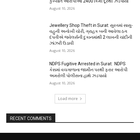
કુખ્યાત આરોપીઓ 2400 કિમી દૂરથી ઝડપાયા
August 10, 2026
Jewellery Shop Theft in Surat: સુરતમાં સાસુ-
વહુની અનોખી ચોરી, ગ્રાહક બની આવેલા ઠગ
દંપતીએ જ્વેલર્સની દુકાનમાંથી 2 લાખની ચાંદીની
ઝાંઝરી ઉડાવી
August 10, 2026
NDPS Fugitive Arrested in Surat: NDPS
કેસમાં વચગાળાના જામીન પરથી ફરાર આરોપી
અમરોલી પોલીસના હાથે ઝડપાયો
August 10, 2026
Load more
RECENT COMMENTS