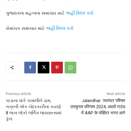
ગુજરાતના મહત્વના સમાચાર માટે
અહીં ક્લિક કરો
રોમાંચક સમાચાર માટે
અહીં ક્લિક કરો
Previous article
Next article
પાડાના વાંકે પખાલીને ડામ;
Jalandhar: जालंधर पश्चिम
તંત્રની એક બેદરકારીના કારણે
उपचुनाव परिणाम 2024, आठवें राउंड
8 લાખ લોકો લર્નિંગ લાયસન્સમાં
में AAP के मोहिंदर भगत आगे
ફેલ