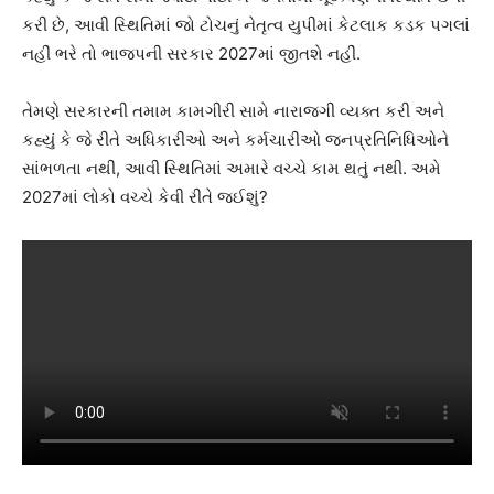
કરી છે, આવી સ્થિતિમાં જો ટોચનું નેતૃત્વ યુપીમાં કેટલાક કડક પગલાં
નહીં ભરે તો ભાજપની સરકાર 2027માં જીતશે નહીં.
તેમણે સરકારની તમામ કામગીરી સામે નારાજગી વ્યક્ત કરી અને
કહ્યું કે જે રીતે અધિકારીઓ અને કર્મચારીઓ જનપ્રતિનિધિઓને
સાંભળતા નથી, આવી સ્થિતિમાં અમારે વચ્ચે કામ થતું નથી. અમે
2027માં લોકો વચ્ચે કેવી રીતે જઈશું?