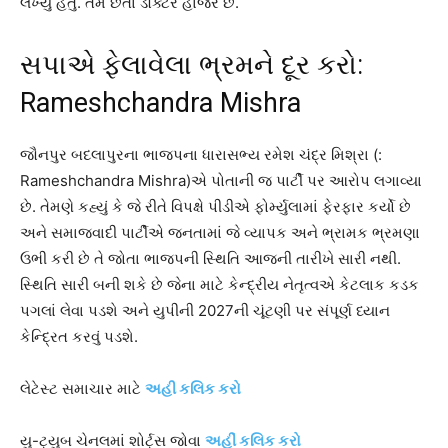
લખ્યું હતું. તેમ છતાં ડૉક્ટર હાજર છે.
સપાએ ફેલાવેલા ભ્રમને દૂર કરો:
Rameshchandra Mishra
જૌનપુર બદલાપુરના ભાજપના ધારાસભ્ય રમેશ ચંદ્ર મિશ્રા (:
Rameshchandra Mishra)એ પોતાની જ પાર્ટી પર આરોપ લગાવ્યા
છે. તેમણે કહ્યું કે જે રીતે વિપક્ષે પીડીએ ફોર્મ્યુલામાં ફેરફાર કર્યો છે
અને સમાજવાદી પાર્ટીએ જનતામાં જે વ્યાપક અને ભ્રામક ભ્રમણા
ઉભી કરી છે તે જોતા ભાજપની સ્થિતિ આજની તારીખે સારી નથી.
સ્થિતિ સારી બની શકે છે જેના માટે કેન્દ્રીય નેતૃત્વએ કેટલાક કડક
પગલાં લેવા પડશે અને યુપીની 2027ની ચૂંટણી પર સંપૂર્ણ ધ્યાન
કેન્દ્રિત કરવું પડશે.
લેટેસ્ટ સમાચાર માટે
અહી કલિક કરો
યુ-ટ્યુબ ચેનલમાં શોર્ટ્સ જોવા
અહીં કલિક કરો