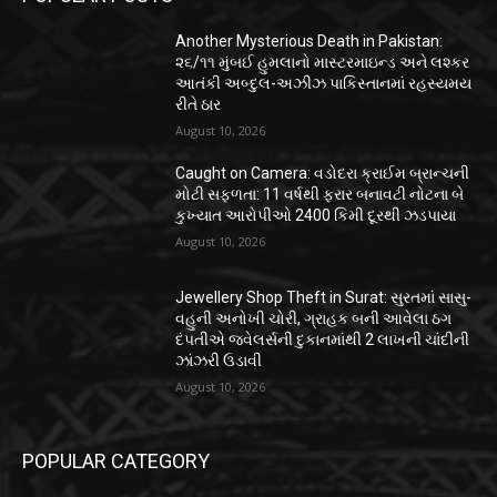
Another Mysterious Death in Pakistan:
૨૬/૧૧ મુંબઈ હુમલાનો માસ્ટરમાઇન્ડ અને લશ્કર
આતંકી અબ્દુલ-અઝીઝ પાકિસ્તાનમાં રહસ્યમય
રીતે ઠાર
August 10, 2026
Caught on Camera: વડોદરા ક્રાઈમ બ્રાન્ચની
મોટી સફળતા: 11 વર્ષથી ફરાર બનાવટી નોટના બે
કુખ્યાત આરોપીઓ 2400 કિમી દૂરથી ઝડપાયા
August 10, 2026
Jewellery Shop Theft in Surat: સુરતમાં સાસુ-
વહુની અનોખી ચોરી, ગ્રાહક બની આવેલા ઠગ
દંપતીએ જ્વેલર્સની દુકાનમાંથી 2 લાખની ચાંદીની
ઝાંઝરી ઉડાવી
August 10, 2026
POPULAR CATEGORY