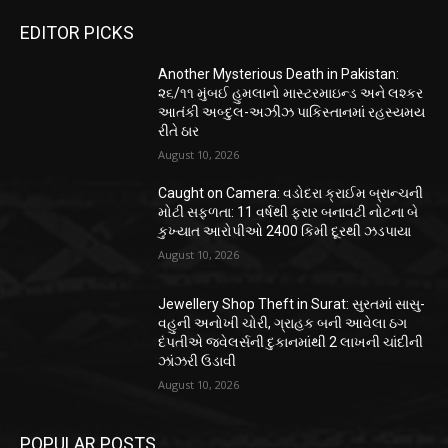
EDITOR PICKS
Another Mysterious Death in Pakistan:
૨૬/૧૧ મુંબઈ હુમલાનો માસ્ટરમાઇન્ડ અને લશ્કર
આતંકી અબ્દુલ-અઝીઝ પાકિસ્તાનમાં રહસ્યમય
રીતે ઠાર
August 10, 2026
Caught on Camera: વડોદરા ક્રાઈમ બ્રાન્ચની
મોટી સફળતા: 11 વર્ષથી ફરાર બનાવટી નોટના બે
કુખ્યાત આરોપીઓ 2400 કિમી દૂરથી ઝડપાયા
August 10, 2026
Jewellery Shop Theft in Surat: સુરતમાં સાસુ-
વહુની અનોખી ચોરી, ગ્રાહક બની આવેલા ઠગ
દંપતીએ જ્વેલર્સની દુકાનમાંથી 2 લાખની ચાંદીની
ઝાંઝરી ઉડાવી
August 10, 2026
POPULAR POSTS