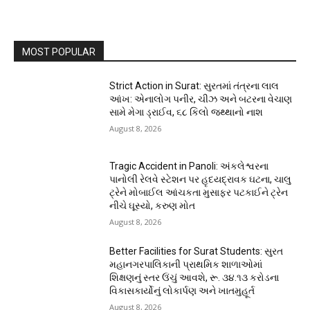
MOST POPULAR
Strict Action in Surat: સુરતમાં તંત્રના લાલ
આંખ: એનાલોગ પનીર, ચીઝ અને બટરના વેચાણ
સામે મેગા ડ્રાઈવ, ૬૮ કિલો જથ્થાનો નાશ
August 8, 2026
Tragic Accident in Panoli: અંકલેશ્વરના
પાનોલી રેલવે સ્ટેશન પર હૃદયદ્રાવક ઘટના, ચાલુ
ટ્રેને મોબાઈલ આંચકતા મુસાફર પટકાઈને ટ્રેન
નીચે ઘૂસ્યો, કરુણ મોત
August 8, 2026
Better Facilities for Surat Students: સુરત
મહાનગરપાલિકાની પ્રાથમિક શાળાઓમાં
શિક્ષણનું સ્તર ઉંચું આવશે, રૂ. ૩૪.૧૩ કરોડના
વિકાસકાર્યોનું લોકાર્પણ અને ખાતમુહૂર્ત
August 8, 2026