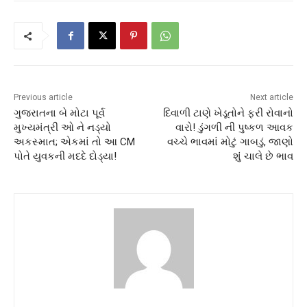
Previous article
Next article
ગુજરાતના બે મોટા પૂર્વ
દિવાળી ટાણે ખેડૂતોને ફરી રોવાનો
મુખ્યમંત્રી ઓ ને નડ્યો
વારો! ડુંગળી ની પુષ્કળ આવક
અકસ્માત; એકમાં તો આ CM
વચ્ચે ભાવમાં મોટું ગાબડું, જાણો
પોતે યુવકની મદદે દોડ્યા!
શું ચાલે છે ભાવ