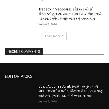
Tragedy in Vadodara: વડોદરાના ગોત્રી
વિસ્તારની હ્રદયદ્રાવક ઘટના, ૯મા માળેથી નીચે
પટકાતા ૨ વર્ષના માસૂમ બાળકનું કરુણ મોત
August 8, 2026
Load more
RECENT COMMENTS
EDITOR PICKS
Strict Action in Surat: સુરતમાં તંત્રના લાલ
આંખ: એનાલોગ પનીર, ચીઝ અને બટરના વેચાણ
સામે મેગા ડ્રાઈવ, ૬૮ કિલો જથ્થાનો નાશ
August 8, 2026