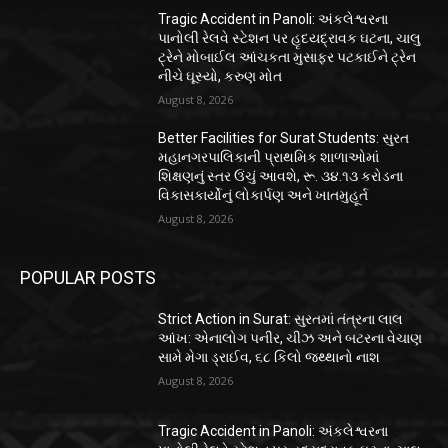
Tragic Accident in Panoli: અંકલેશ્વરના
પાનોલી રેલવે સ્ટેશન પર હૃદયદ્રાવક ઘટના, ચાલુ
ટ્રેને મોબાઈલ આંચકતા મુસાફર પટકાઈને ટ્રેન
નીચે ઘૂસ્યો, કરુણ મોત
August 8, 2026
Better Facilities for Surat Students: સુરત
મહાનગરપાલિકાની પ્રાથમિક શાળાઓમાં
શિક્ષણનું સ્તર ઉંચું આવશે, રૂ. ૩૪.૧૩ કરોડના
વિકાસકાર્યોનું લોકાર્પણ અને ખાતમુહૂર્ત
August 8, 2026
POPULAR POSTS
Strict Action in Surat: સુરતમાં તંત્રના લાલ
આંખ: એનાલોગ પનીર, ચીઝ અને બટરના વેચાણ
સામે મેગા ડ્રાઈવ, ૬૮ કિલો જથ્થાનો નાશ
August 8, 2026
Tragic Accident in Panoli: અંકલેશ્વરના