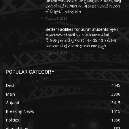
પાનોલી રેલવે સ્ટેશન પર હૃદયદ્રાવક ઘટના, ચાલુ
ટ્રેને મોબાઈલ આંચકતા મુસાફર પટકાઈને ટ્રેન
નીચે ઘૂસ્યો, કરુણ મોત
August 8, 2026
Better Facilities for Surat Students: સુરત
મહાનગરપાલિકાની પ્રાથમિક શાળાઓમાં
શિક્ષણનું સ્તર ઉંચું આવશે, રૂ. ૩૪.૧૩ કરોડના
વિકાસકાર્યોનું લોકાર્પણ અને ખાતમુહૂર્ત
August 8, 2026
POPULAR CATEGORY
Desh
4045
Main
3906
Gujarat
3415
Breaking News
1415
Politics
1056
Ahmedabad
883