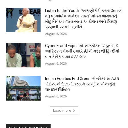
Listen to the Youth: ‘આપણી પેઢી કરતા Gen-Z
વધુ પ્રમાણિક અને દેશભક્ત’, મોહન ભાગવતનું
મોટું નિવેદન, જંતર-મંતર આંદોલન અને શિક્ષણ
પ્રણાલી પર કરી ખુલીને...
August 6, 2026
Cyber Fraud Exposed: રાજકોટના ખેડૂત સાથે
આફ્રિકન ગેંગની ઠગાઈ, AI ની મદદથી હિન્દીમાં
વાત કરી પડાવ્યા ₹૬.૩૧ લાખ
August 6, 2026
Indian Equities End Green: સેન્સેક્સમાં ૩૭૪
પોઈન્ટનો ઉછાળો, જ્યુનિપર ગ્રીન એનર્જીનું
શાનદાર લિસ્ટિંગ
August 6, 2026
Load more