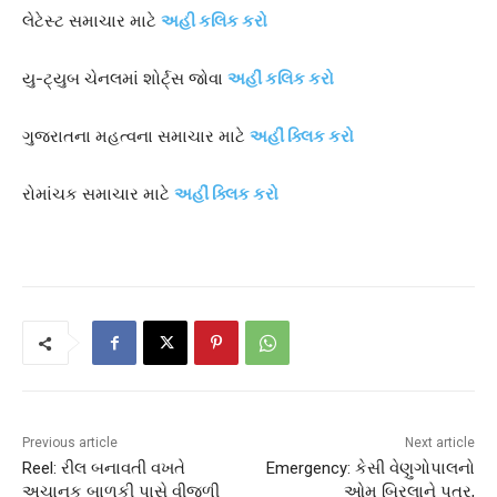
લેટેસ્ટ સમાચાર માટે
અહી કલિક કરો
યુ-ટ્યુબ ચેનલમાં શોર્ટ્સ જોવા
અહીં કલિક કરો
ગુજરાતના મહત્વના સમાચાર માટે
અહીં ક્લિક કરો
રોમાંચક સમાચાર માટે
અહીં ક્લિક કરો
Previous article
Next article
Reel: રીલ બનાવતી વખતે
Emergency: કેસી વેણુગોપાલનો
અચાનક બાળકી પાસે વીજળી
ઓમ બિરલાને પત્ર,