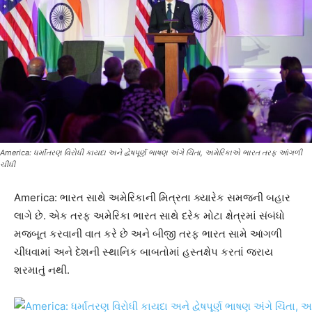
America: ધર્માંતરણ વિરોધી કાયદા અને દ્વેષપૂર્ણ ભાષણ અંગે ચિંતા, અમેરિકાએ ભારત તરફ આંગળી
ચીંધી
America: ભારત સાથે અમેરિકાની મિત્રતા ક્યારેક સમજની બહાર
લાગે છે. એક તરફ અમેરિકા ભારત સાથે દરેક મોટા ક્ષેત્રમાં સંબંધો
મજબૂત કરવાની વાત કરે છે અને બીજી તરફ ભારત સામે આંગળી
ચીંધવામાં અને દેશની સ્થાનિક બાબતોમાં હસ્તક્ષેપ કરતાં જરાય
શરમાતું નથી.