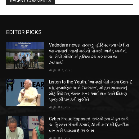
RECENT COMMENTS
EDITOR PICKS
Vadodara news: સયાજી હોસ્પિટલના પોલીસ
જાપ્તામાંથી ભાગી ગયેલો પોક્સો અને દુષ્કર્મનો
આરોપી ગોવિંદ મોહનિયા ૨૪ કલાકમાં જ
ઝડપાયો
August 7, 2026
Listen to the Youth: ‘આપણી પેઢી કરતા Gen-Z
વધુ પ્રમાણિક અને દેશભક્ત’, મોહન ભાગવતનું
મોટું નિવેદન, જંતર-મંતર આંદોલન અને શિક્ષણ
પ્રણાલી પર કરી ખુલીને...
August 6, 2026
Cyber Fraud Exposed: રાજકોટના ખેડૂત સાથે
આફ્રિકન ગેંગની ઠગાઈ, AI ની મદદથી હિન્દીમાં
વાત કરી પડાવ્યા ₹૬.૩૧ લાખ
August 6, 2026