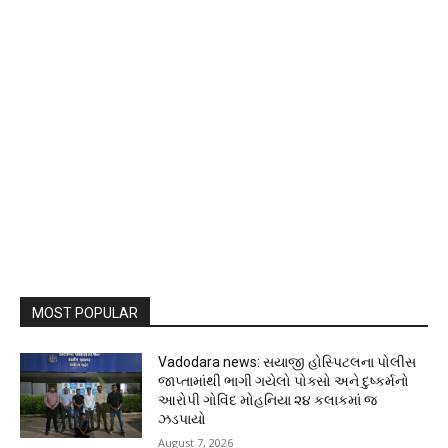
MOST POPULAR
Vadodara news: સયાજી હોસ્પિટલના પોલીસ
જાપ્તામાંથી ભાગી ગયેલો પોક્સો અને દુષ્કર્મનો
આરોપી ગોવિંદ મોહનિયા ૨૪ કલાકમાં જ
ઝડપાયો
August 7, 2026