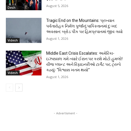
August 5, 2026
Desh
Tragic End on the Mountains: પ્રખ્યાત
પર્વતારોહક નિર્મલ પુર્જાનું પાકિસ્તાનમાં દુઃખદ
અવસાન: બ્રોડ પીક પર હિમપ્રપાતમાં જીવ ગયો
August 1, 2026
Videsh
Middle East Crisis Escalates: અમેરિકા-
ઇઝરાયલ ગમે ત્યારે ઈરાન પર કરશે મોટો હુમલો!
વીજ પ્લાન્ટ અને રિફાઇનરીઓ ટાર્ગેટ પર; ટ્રમ્પે
કહ્યું- “વિશ્વાસ ખતમ થયો”
Videsh
August 1, 2026
- Advertisment -