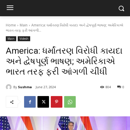
Home
Main
America: ધર્માંતરણ વિરોધી કાયદા અને દ્વેષપૂર્ણ ભાષણ; અમેરિકાએ
ભારત તરફ ફરી આંગળી...
Main
Videsh
America: ધર્માંતરણ વિરોધી કાયદા
અને દ્વેષપૂર્ણ ભાષણ; અમેરિકાએ
ભારત તરફ ફરી આંગળી ચીંધી
By
Sushma
June 27, 2024
804
0