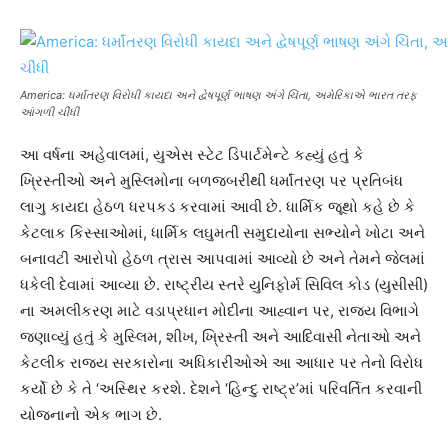
America: ધર્માંતરણ વિરોધી કાયદા અને દ્વેષપૂર્ણ ભાષણ અંગે ચિંતા, અમેરિકાએ ભારત તરફ
આંગળી ચીંધી
આ વર્ષના અહેવાલમાં, યુએસ સ્ટેટ ડિપાર્ટમેન્ટે કહ્યું હતું કે
ખ્રિસ્તીઓ અને મુસ્લિમોના બળજબરીથી ધર્માંતરણ પર પ્રતિબંધ
લાગુ કાયદા હેઠળ ધરપકડ કરવામાં આવી છે. ધાર્મિક જૂથો કહે છે કે
કેટલાક કિસ્સાઓમાં, ધાર્મિક લઘુમતી સમુદાયોના સભ્યોને ખોટા અને
બનાવટી આરોપો હેઠળ ત્રાસ આપવામાં આવ્યો છે અને તેમને જેલમાં
ધકેલી દેવામાં આવ્યા છે. રાષ્ટ્રીય સ્તરે યુનિફોર્મ સિવિલ કોડ (યુસીસી)
ના અમલીકરણ માટે વડાપ્રધાન મોદીના આહ્વાન પર, રાજ્ય વિભાગે
જણાવ્યું હતું કે મુસ્લિમ, શીખ, ખ્રિસ્તી અને આદિવાસી નેતાઓ અને
કેટલીક રાજ્ય સરકારોના અધિકારીઓએ આ આધાર પર તેનો વિરોધ
કર્યો છે કે તે ‘અસ્થિર કરશે. દેશને ‘હિન્દુ રાષ્ટ્ર’માં પરિવર્તિત કરવાની
યોજનાનો એક ભાગ છે.