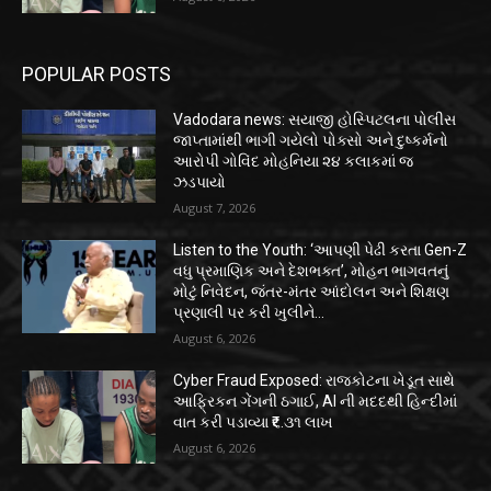
POPULAR POSTS
Vadodara news: સયાજી હોસ્પિટલના પોલીસ
જાપ્તામાંથી ભાગી ગયેલો પોક્સો અને દુષ્કર્મનો
આરોપી ગોવિંદ મોહનિયા ૨૪ કલાકમાં જ
ઝડપાયો
August 7, 2026
Listen to the Youth: ‘આપણી પેઢી કરતા Gen-Z
વધુ પ્રમાણિક અને દેશભક્ત’, મોહન ભાગવતનું
મોટું નિવેદન, જંતર-મંતર આંદોલન અને શિક્ષણ
પ્રણાલી પર કરી ખુલીને...
August 6, 2026
Cyber Fraud Exposed: રાજકોટના ખેડૂત સાથે
આફ્રિકન ગેંગની ઠગાઈ, AI ની મદદથી હિન્દીમાં
વાત કરી પડાવ્યા ₹૬.૩૧ લાખ
August 6, 2026