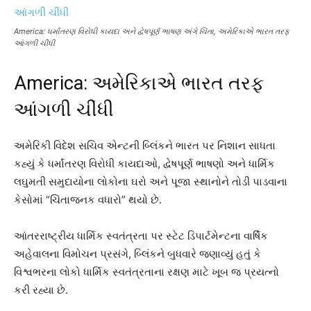
America: ધર્માંતરણ વિરોધી કાયદા અને દ્વેષપૂર્ણ ભાષણ અંગે ચિંતા, અમેરિકાએ ભારત તરફ
આંગળી ચીંધી
America: અમેરિકાએ ભારત તરફ
આંગળી ચીંધી
અમેરિકી વિદેશ સચિવ એન્ટની બ્લિંકને ભારત પર નિશાન સાધતા
કહ્યું કે ધર્માંતરણ વિરોધી કાયદાઓ, દ્વેષપૂર્ણ ભાષણો અને ધાર્મિક
લઘુમતી સમુદાયોના લોકોના ઘરો અને પૂજા સ્થાનોને તોડી પાડવાના
કેસોમાં “ચિંતાજનક વધારો” થયો છે.
આંતરરાષ્ટ્રીય ધાર્મિક સ્વતંત્રતા પર સ્ટેટ ડિપાર્ટમેન્ટના વાર્ષિક
અહેવાલના વિમોચન પ્રસંગે, બ્લિંકને બુધવારે જણાવ્યું હતું કે
વિશ્વભરના લોકો ધાર્મિક સ્વતંત્રતાના રક્ષણ માટે ખૂબ જ પ્રયત્નો
કરી રહ્યા છે.