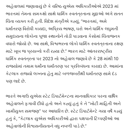
અહેવાલમાં જણાવાયું છે કે વરિષ્ઠ યુએસ અધિકારીઓએ 2023 માં
ભારતમાં તેમના સમકક્ષો સાથે ધાર્મિક સ્વતંત્રતાના મુદ્દાઓ અંગે સતત
ચિંતા વ્યક્ત કરી હતી. વિદેશ મંત્રીએ કહ્યું, “ભારતમાં, અમે
ધર્માંતરણ વિરોધી કાયદા, અપ્રિય ભાષણ, ઘરો અને ધાર્મિક લઘુમતી
સમુદાયના લોકોના પૂજા સ્થાનોને તોડી પાડવાના કેસોમાં ચિંતાજનક
વધારો જોયો છે. આ સાથે, વિશ્વભરના લોકો ધાર્મિક સ્વતંત્રતાના રક્ષણ
માટે ખૂબ જ પ્રયત્નો કરી રહ્યા છે.” ભારત માટે આંતરરાષ્ટ્રીય
ધાર્મિક સ્વતંત્રતા પર 2023 નો અહેવાલ જણાવે છે કે 28 માંથી 10
રાજ્યોમાં તમામ ધર્મોના ધર્માંતરણ પર પ્રતિબંધના કાયદા છે. આમાંના
કેટલાક રાજ્યો લગ્નના હેતુ માટે બળજબરીથી ધર્માંતરણ સામે દંડ
પણ લાદે છે.
ભારતે અગાઉ યુએસ સ્ટેટ ડિપાર્ટમેન્ટના માનવાધિકાર પરના વાર્ષિક
અહેવાલને ફગાવી દીધો હતો અને કહ્યું હતું કે તે “ખોટી માહિતી અને
ખામીયુક્ત સમજણ” પર આધારિત છે. સ્ટેટ ડિપાર્ટમેન્ટે ગયા વર્ષે કહ્યું
હતું કે, “કેટલાક યુએસ અધિકારીઓ દ્વારા પક્ષપાતી ટિપ્પણીઓ આ
અહેવાલોની વિશ્વસનીયતાને વધુ નબળી પાડે છે.”