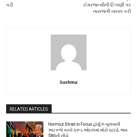
પડી
ઈમરજન્સીની ટિપ્પણી પર
નારાજગી વ્યક્ત કરી
Sushma
RELATED ARTICLES
Hormuz Strait in Focus:હોર્મુઝ ખૂલવાની
અટકળો વચ્ચે ક્રૂડ ઓઇલમાં મોટો ઘટાડો, ભાવ
$80ની નીચે