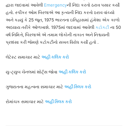
દ્વારા લાદવામાં આવેલી
Emergency
ની નિંદા કરતો ઠરાવ પસાર કર્યો
હતો. સ્પીકર ઓમ બિરલાએ આ કૃત્યની નિંદા કરતો ઠરાવ વાંચ્યો
અને કહ્યું કે 25 જૂન, 1975 ભારતના ઇતિહાસમાં હંમેશા એક કાળો
અધ્યાય તરીકે ઓળખાશે. 1975માં લાદવામાં આવેલી
કટોકટી
ના 50
વર્ષ નિમિત્તે, બિરલાએ એ તમામ લોકોની તાકાત અને નિશ્ચયની
પ્રશંસા કરી જેમણે કટોકટીનો સખત વિરોધ કર્યો હતો .
લેટેસ્ટ સમાચાર માટે
અહી કલિક કરો
યુ-ટ્યુબ ચેનલમાં શોર્ટ્સ જોવા
અહીં કલિક કરો
ગુજરાતના મહત્વના સમાચાર માટે
અહીં ક્લિક કરો
રોમાંચક સમાચાર માટે
અહીં ક્લિક કરો