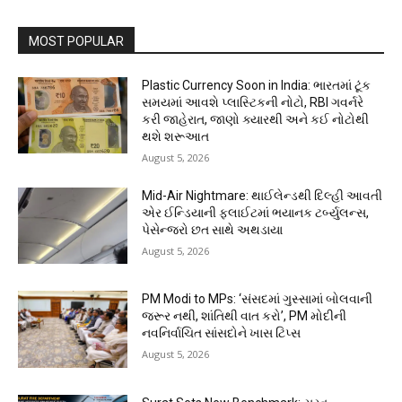
MOST POPULAR
Plastic Currency Soon in India: ભારતમાં ટૂંક
સમયમાં આવશે પ્લાસ્ટિકની નોટો, RBI ગવર્નરે
કરી જાહેરાત, જાણો ક્યારથી અને કઈ નોટોથી
થશે શરૂઆત
August 5, 2026
Mid-Air Nightmare: થાઈલેન્ડથી દિલ્હી આવતી
એર ઈન્ડિયાની ફ્લાઈટમાં ભયાનક ટર્બ્યુલન્સ,
પેસેન્જરો છત સાથે અથડાયા
August 5, 2026
PM Modi to MPs: ‘સંસદમાં ગુસ્સામાં બોલવાની
જરૂર નથી, શાંતિથી વાત કરો’, PM મોદીની
નવનિર્વાચિત સાંસદોને ખાસ ટિપ્સ
August 5, 2026