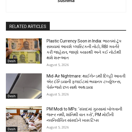
Sushma
RELATED ARTICLES
Plastic Currency Soon in India: ભારતમાં ટૂંક
સમયમાં આવશે પ્લાસ્ટિકની નોટો, RBI ગવર્નરે
કરી જાહેરાત, જાણો ક્યારથી અને કઈ નોટોથી
થશે શરૂઆત
Desh
August 5, 2026
Mid-Air Nightmare: થાઈલેન્ડથી દિલ્હી આવતી
એર ઈન્ડિયાની ફ્લાઈટમાં ભયાનક ટર્બ્યુલન્સ,
પેસેન્જરો છત સાથે અથડાયા
August 5, 2026
Desh
PM Modi to MPs: ‘સંસદમાં ગુસ્સામાં બોલવાની
જરૂર નથી, શાંતિથી વાત કરો’, PM મોદીની
નવનિર્વાચિત સાંસદોને ખાસ ટિપ્સ
August 5, 2026
Desh