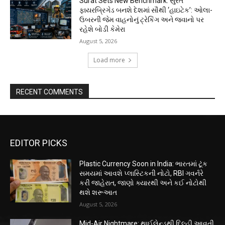
Surat Sets New Benchmark: સુરત
ફાયરબ્રિગેડ બનશે દેશમાં સૌથી ‘હાઇટેક’: ઓલા-
ઉબરની જેમ વાહનોનું ટ્રેકિંગ અને જવાનો પર
રહેશે બોડી કેમેરા
August 5, 2026
Load more
RECENT COMMENTS
EDITOR PICKS
Plastic Currency Soon in India: ભારતમાં ટૂંક
સમયમાં આવશે પ્લાસ્ટિકની નોટો, RBI ગવર્નરે
કરી જાહેરાત, જાણો ક્યારથી અને કઈ નોટોથી
થશે શરૂઆત
August 5, 2026
Mid-Air Nightmare: થાઈલેન્ડથી દિલ્હી આવતી