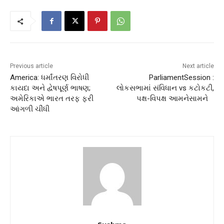
Previous article
Next article
America: ધર્માંતરણ વિરોધી
ParliamentSession :
કાયદા અને દ્વેષપૂર્ણ ભાષણ;
લોકસભામાં સંવિધાન vs કટોકટી,
અમેરિકાએ ભારત તરફ ફરી
પક્ષ-વિપક્ષ આમનેસામને
આંગળી ચીંધી