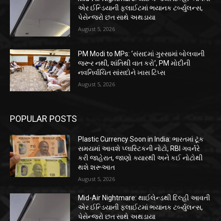
એર ઈન્ડિયાની ફ્લાઈટમાં ભયાનક ટર્બ્યુલન્સ,
પેસેન્જરો છત સાથે અથડાયા
August 5, 2026
PM Modi to MPs: ‘સંસદમાં ગુસ્સામાં બોલવાની
જરૂર નથી, શાંતિથી વાત કરો’, PM મોદીની
નવનિર્વાચિત સાંસદોને ખાસ ટિપ્સ
August 5, 2026
POPULAR POSTS
Plastic Currency Soon in India: ભારતમાં ટૂંક
સમયમાં આવશે પ્લાસ્ટિકની નોટો, RBI ગવર્નરે
કરી જાહેરાત, જાણો ક્યારથી અને કઈ નોટોથી
થશે શરૂઆત
August 5, 2026
Mid-Air Nightmare: થાઈલેન્ડથી દિલ્હી આવતી
એર ઈન્ડિયાની ફ્લાઈટમાં ભયાનક ટર્બ્યુલન્સ,
પેસેન્જરો છત સાથે અથડાયા