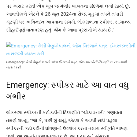
પર અસર કરતી એક ખૂબ જ ગંભીર બાબતના સંદર્ભમાં લખી રહ્યો છું.
આવતીકાલે એટલે કે 26 જૂન 2024ના રોજ, ગૃહમાં તમને તમારી
ચૂંટણી પર અભિનંદન આપવાના સમયે. લોકસભાના સ્પીકર, સામાન્ય
સૌહાર્દપૂર્ણ વાતાવરણ હતું, જેમ કે આવા પ્રસંગોએ થાય છે.”
Emergency: કેસી વેણુગોપાલનો ઓમ બિરલાને પત્ર, ઈમરજન્સીની ટિપ્પણી પર નારાજગી
વ્યક્ત કરી
Emergency: સ્પીકર માટે આ વાત વધુ
ગંભીર
લોકસભા સ્પીકરની કટોકટીની ટિપ્પણીને “ચોંકાવનારી” ગણાવતા
તેમણે લખ્યું, “જો કે, પછી શું થયું, એટલે કે અડધી સદી પહેલા
સ્પીકરની કટોકટીની ઘોષણાનો ઉલ્લેખ કરતા તમારા સ્વીકૃતિ ભાષણ
પછી, આ અત્યંત આઘાતજનક છે. આ પ્રકારનો સંસદના