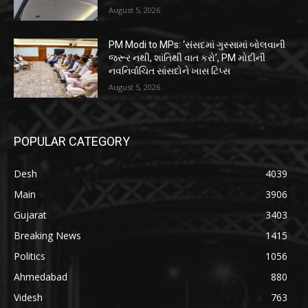
August 5, 2026
PM Modi to MPs: ‘સંસદમાં ગુસ્સામાં બોલવાની
જરૂર નથી, શાંતિથી વાત કરો’, PM મોદીની
નવનિર્વાચિત સાંસદોને ખાસ ટિપ્સ
August 5, 2026
POPULAR CATEGORY
Desh
4039
Main
3906
Gujarat
3403
Breaking News
1415
Politics
1056
Ahmedabad
880
Videsh
763