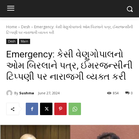
Home
Desh
Emergency: કેસી વેણુગોપાલનો ઓમ બિરલાને પત્ર, ઈમરજન્સીની
ટિપ્પણી પર નારાજગી વ્યક્ત કરી
Desh
Main
Emergency: કેસી વેણુગોપાલનો
ઓમ બિરલાને પત્ર, ઈમરજન્સીની
ટિપ્પણી પર નારાજગી વ્યક્ત કરી
By
Sushma
June 27, 2024
854
0