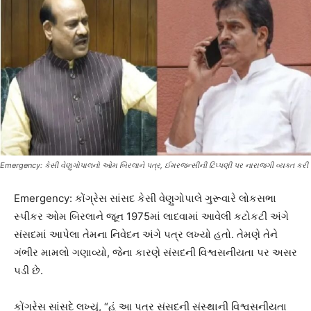
Emergency: કેસી વેણુગોપાલનો ઓમ બિરલાને પત્ર, ઈમરજન્સીની ટિપ્પણી પર નારાજગી વ્યક્ત કરી
Emergency: કોંગ્રેસ સાંસદ કેસી વેણુગોપાલે ગુરૂવારે લોકસભા
સ્પીકર ઓમ બિરલાને જૂન 1975માં લાદવામાં આવેલી કટોકટી અંગે
સંસદમાં આપેલા તેમના નિવેદન અંગે પત્ર લખ્યો હતો. તેમણે તેને
ગંભીર મામલો ગણાવ્યો, જેના કારણે સંસદની વિશ્વસનીયતા પર અસર
પડી છે.
કોંગ્રેસ સાંસદે લખ્યું, “હું આ પત્ર સંસદની સંસ્થાની વિશ્વસનીયતા