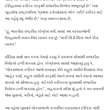
ઈતિહાસમાં સ્પીકર તરફથી રાજકીય ઉલ્લેખ અભૂતપૂર્વ છે.” નવા
ચૂંટાયેલા રાષ્ટ્રપતિના ‘પ્રથમ કર્તવ્યોમાંના એક’ તરીકે સ્પીકર માટે
આ કહેવું વધુ ગંભીર છે.” પત્ર સમાપ્ત થાય છે,
“હું, ભારતીય રાષ્ટ્રીય કોંગ્રેસ વતી, સંસદ આ પરંપરાઓની
ઉપહાસની સખત નિંદા વ્યક્ત કરું છું. “મારી ઊંડી ચિંતા અને પીડા
વ્યક્ત.”
મીડિયા સાથે વાત કરતાં તેમણે કહ્યું કે વક્તાનાં મોંમાંથી રાજકીય
નિવેદનો ટાળી શકાયા હોત. કોંગ્રેસના સાંસદે જણાવ્યું હતું કે,
“લોકસભાના સ્પીકરે આજે સત્તાવાર રીતે રાહુલ ગાંધીને વિપક્ષના નેતા
જાહેર કર્યા. રાહુલ ગાંધીની તરફથી તેમને મળવા અને તેમનો આભાર
માનવો એ સૌજન્ય હતું. ગઈકાલે સ્પીકરના મુખમાંથી રાજકીય
નિવેદન ટાળી શકાયા હોત.” , સહકારનો સંદેશ શું હતો તે ગત વખતની
જેમ યુવાનો, ગરીબો, ખેડૂતો માટે કોઈ આશા ન હતી.
આ પહેલા બુધવારે લોકસભાએ તત્કાલિન વડાપ્રધાન ઈન્દિરા ગાંધી