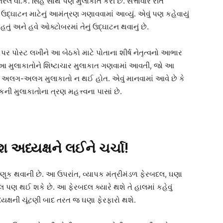
ી.કે. સિંહ સાથે પણ મુલાકાત કરી છે. સત્તાવાર રીતે
ઉદ્ઘાટન માટેનું આમંત્રણ ગણાવવામાં આવ્યું. એવું પણ કહેવાયું
હતું અને હવે ઓક્ટોબરમાં તેનું ઉદ્ઘાટન થવાનું છે.
ર પોસ્ટ લખીને આ બેઠકો માટે પોતાના શીર્ષ નેતૃત્વનો આભાર
 છે. આ મુલાકાતોને શિષ્ટાચાર મુલાકાત ગણવામાં આવતી, જો આ
ત્વની અલગ-અલગ મુલાકાતો ન થઈ હોત. એવું માનવામાં આવે છે કે
ની મુલાકાતોના ત્રણ મહત્ત્વના પાસાં છે.
શ અધ્યક્ષને લઈને ચર્ચા!
િમણૂક થવાની છે. આ ઉપરાંત, વ્યાપક મંત્રીમંડળ ફેરબદલ, ઘણા
 પણ થઈ શકે છે. આ ફેરબદલ ક્યારે થશે તે હાલમાં કહેવું
 અધ્યક્ષની ચૂંટણી બાદ તરત જ ઘણા ફેરફારો થશે.