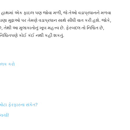
ના હાથમાં એક ફાઇલ પણ જોવા મળી, જે તેઓ વડાપ્રધાનને મળવા
ા મુદ્દાઓ પર તેમણે વડાપ્રધાન સાથે સીધી વાત કરી હશે. જોકે,
થી આ મુલાકાતોનું ખૂબ મહત્ત્વ છે. ફેરબદલ તો નિશ્ચિત છે,
ે નિશ્ચિતપણે કોઈ કંઈ નથી કહી શકતું.
્લિક કરો
 મોટા ફેરફારના સંકેત?
ર્ચા!