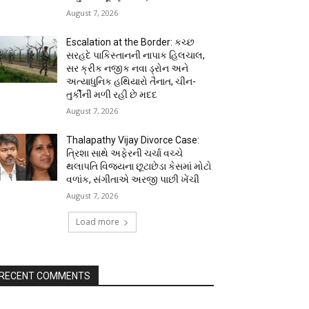
August 7, 2026
Escalation at the Border: કચ્છ
સરહદે પાકિસ્તાનની નાપાક હિલચાલ,
સર ક્રીક નજીક નવા ડ્રોન અને
અત્યાધુનિક હથિયારો તૈનાત, ચીન-
તુર્કીની મળી રહી છે મદદ
August 7, 2026
Thalapathy Vijay Divorce Case:
ત્રિશા સાથે અફેરની ચર્ચા વચ્ચે
થલાપતિ વિજયના છૂટાછેડા કેસમાં મોટો
વળાંક, સંગીતાએ અરજી પાછી ખેંચી
August 7, 2026
Load more
RECENT COMMENTS