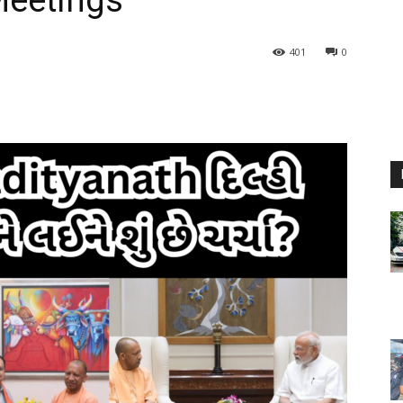
Meetings
401
0