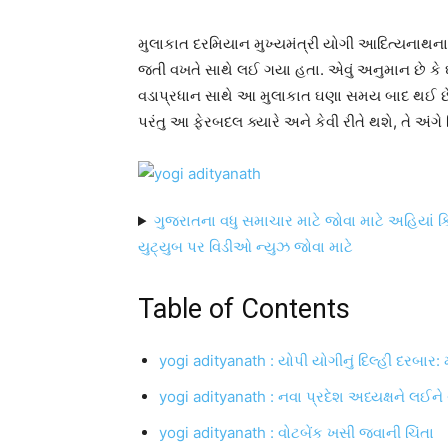
મુલાકાત દરમિયાન મુખ્યમંત્રી યોગી આદિત્યનાથ
જતી વખતે સાથે લઈ ગયા હતા. એવું અનુમાન છે કે ઘણ
વડાપ્રધાન સાથે આ મુલાકાત ઘણા સમય બાદ થઈ છે, તે
પરંતુ આ ફેરબદલ ક્યારે અને કેવી રીતે થશે, તે અંગ
ગુજરાતના વધુ સમાચાર માટે જોવા માટે અહિયાં ક
યુટ્યુબ પર વિડીઓ ન્યુઝ જોવા માટે
Table of Contents
yogi adityanath : યોપી યોગીનું દિલ્હી દરબાર:
yogi adityanath : નવા પ્રદેશ અધ્યક્ષને લઈને ચ
yogi adityanath : વોટબેંક ખસી જવાની ચિંતા