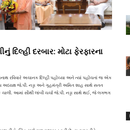
નું દિલ્હી દરબાર: મોટા ફેરફારના
્યનાથ રવિવારે અચાનક દિલ્હી પહોંચ્યા અને ત્યાં પહોંચતાં જ એક
ય અધ્યક્ષ જે.પી. નડ્ડા અને ગૃહમંત્રી અમિત શાહ સાથે સતત
લી. આમાં સૌથી લાંબી ચર્ચા જે.પી. નડ્ડા સાથે થઈ, જે લગભગ