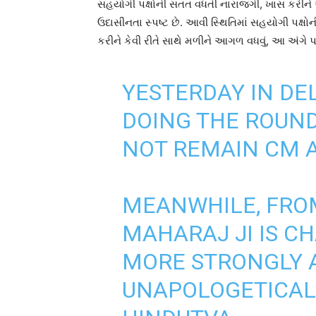
સહયોગી પક્ષોની સતત વધતી નારાજગી, ખાસ કરીને 
ઉદાસીનતા સ્પષ્ટ છે. આવી સ્થિતિમાં સહયોગી પક્ષોન
કરીને કેવી રીતે સાથે મળીને આગળ વધવું, આ અંગે પ
YESTERDAY IN DE
DOING THE ROUNDS
NOT REMAIN CM
MEANWHILE, FROM
MAHARAJ JI IS C
MORE STRONGLY 
UNAPOLOGETICALL