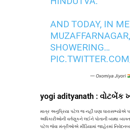
HINDUTVA.
AND TODAY, IN M
MUZAFFARNAGAR, Y
SHOWERING…
PIC.TWITTER.COM
— Oxomiya Jiyori
yogi adityanath : વોટબેંક
માત્ર અનુપ્રિયા પટેલ જ નહીં ઘણા ધારાસભ્યોએ 
અધિકારીઓની વર્તણૂકને લઈને પોતાની વ્યથા વ્યક્
પટેલ જેવા મંત્રીઓએ મીડિયામાં જાહેરમાં નિવેદનબ