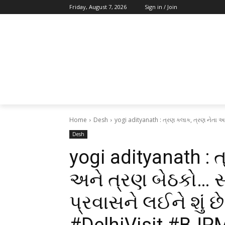
Friday, August 7, 2026
Sign in / Join
Home
Desh
yogi adityanath : ત્રણ કલાક, ત્રણ નેતા અ
Desh
yogi adityanath : 
અને ત્રણ બેઠકો… 
પ્રવાસને લઈને શું 