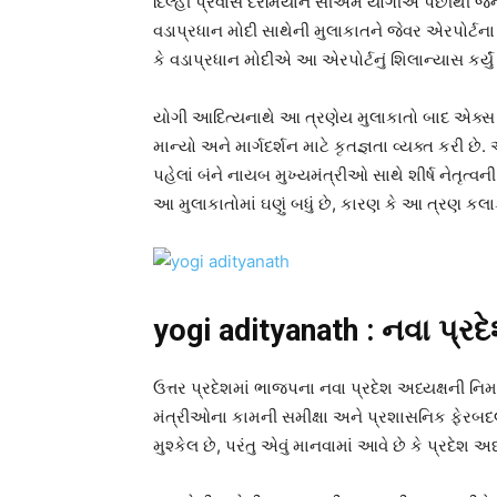
દિલ્હી પ્રવાસ દરમિયાન સીએમ યોગીએ પછીથી જનરલ વ
વડાપ્રધાન મોદી સાથેની મુલાકાતને જેવર એરપોર્ટના 
કે વડાપ્રધાન મોદીએ આ એરપોર્ટનું શિલાન્યાસ કર્યું 
યોગી આદિત્યનાથે આ ત્રણેય મુલાકાતો બાદ એક્સ પ
માન્યો અને માર્ગદર્શન માટે કૃતજ્ઞતા વ્યક્ત કરી
પહેલાં બંને નાયબ મુખ્યમંત્રીઓ સાથે શીર્ષ નેતૃ
આ મુલાકાતોમાં ઘણું બધું છે, કારણ કે આ ત્રણ કલાક
yogi adityanath : નવા પ્રદે
ઉત્તર પ્રદેશમાં ભાજપના નવા પ્રદેશ અધ્યક્ષની ન
મંત્રીઓના કામની સમીક્ષા અને પ્રશાસનિક ફેરબદલ
મુશ્કેલ છે, પરંતુ એવું માનવામાં આવે છે કે પ્રદેશ