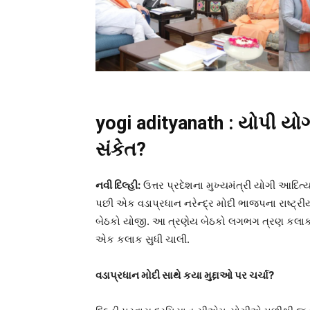
yogi adityanath : યોપી યોગી
સંકેત?
નવી દિલ્હી:
ઉત્તર પ્રદેશના મુખ્યમંત્રી યોગી આદિત
પછી એક વડાપ્રધાન નરેન્દ્ર મોદી ભાજપના રાષ્ટ્રી
બેઠકો યોજી. આ ત્રણેય બેઠકો લગભગ ત્રણ કલાક ચા
એક કલાક સુધી ચાલી.
વડાપ્રધાન મોદી સાથે કયા મુદ્દાઓ પર ચર્ચા?