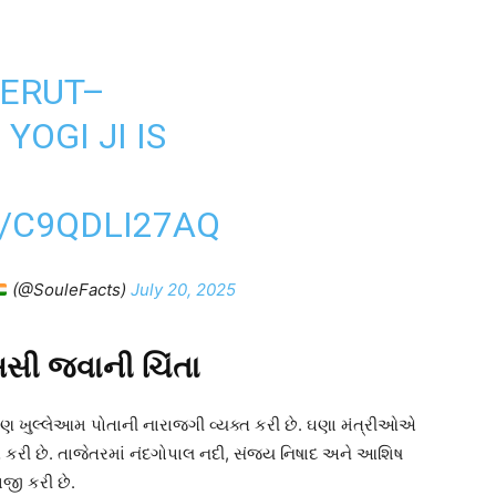
EERUT–
OGI JI IS
/C9QDLI27AQ
(@SouleFacts)
July 20, 2025
 ખસી જવાની ચિંતા
પણ ખુલ્લેઆમ પોતાની નારાજગી વ્યક્ત કરી છે. ઘણા મંત્રીઓએ
ત કરી છે. તાજેતરમાં નંદગોપાલ નદી, સંજય નિષાદ અને આશિષ
ાજી કરી છે.