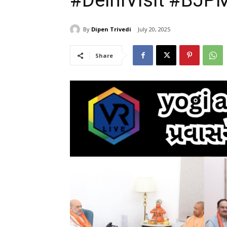
#DelhiVisit #BJP
By
Dipen Trivedi
July 20, 2025
Share