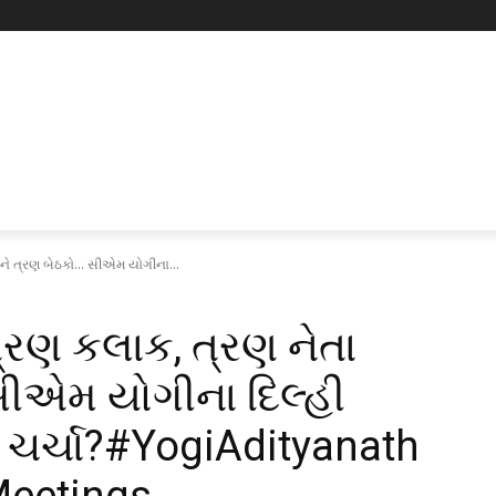
ને ત્રણ બેઠકો... સીએમ યોગીના...
ત્રણ કલાક, ત્રણ નેતા
સીએમ યોગીના દિલ્હી
છે ચર્ચા?#YogiAdityanath