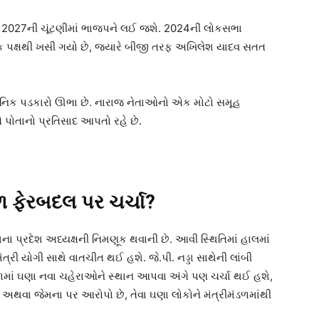
, જે 2027ની ચૂંટણીમાં ભાજપને લઈ જશે. 2024ની લોકસભા
ક પક્ષથી ખસી ગયો છે, જ્યારે બીજી તરફ અખિલેશ યાદવ સતત
સનિક પડકારો ઊભા છે. નારાજ નેતાઓનો એક મોટો સમૂહ
 પોતાનો પ્રતિસાદ આપતો રહે છે.
ડળ ફેરબદલ પર ચર્ચા?
શના પ્રદેશ અધ્યક્ષની નિમણૂક થવાની છે. આવી સ્થિતિમાં હાલમાં
ંત્રી યોગી સાથે વાતચીત થઈ હશે. જે.પી. નડ્ડા સાથેની લાંબી
મંડળમાં ઘણા નવા ચહેરાઓને સ્થાન આપવા અંગે પણ ચર્ચા થઈ હશે,
ી અથવા જેમના પર આરોપો છે, તેવા ઘણા લોકોને મંત્રીમંડળમાંથી