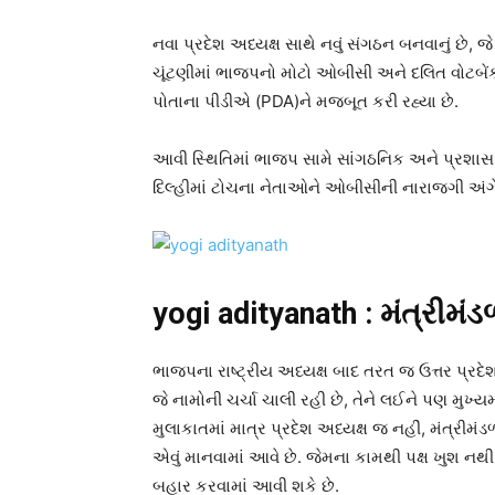
નવા પ્રદેશ અધ્યક્ષ સાથે નવું સંગઠન બનવાનું છે
ચૂંટણીમાં ભાજપનો મોટો ઓબીસી અને દલિત વોટબેં
પોતાના પીડીએ (PDA)ને મજબૂત કરી રહ્યા છે.
આવી સ્થિતિમાં ભાજપ સામે સાંગઠનિક અને પ્રશા
દિલ્હીમાં ટોચના નેતાઓને ઓબીસીની નારાજગી અંગે
yogi adityanath : મંત્રીમં
ભાજપના રાષ્ટ્રીય અધ્યક્ષ બાદ તરત જ ઉત્તર પ્રદે
જે નામોની ચર્ચા ચાલી રહી છે, તેને લઈને પણ મુખ્યમ
મુલાકાતમાં માત્ર પ્રદેશ અધ્યક્ષ જ નહીં, મંત્રી
એવું માનવામાં આવે છે. જેમના કામથી પક્ષ ખુશ નથ
બહાર કરવામાં આવી શકે છે.