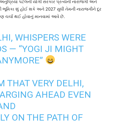
અનુપ્રિયા પટેલની યોગી સરકાર પ્રત્યેની નારાજગી અને
ી ભૂમિકા શું હોઈ શકે અને 2027 સુધી તેમની નારાજગીને દૂર
ણ ચર્ચા થઈ હોવાનું માનવામાં આવે છે.
LHI, WHISPERS WERE
 — “YOGI JI MIGHT
 ANYMORE”
 THAT VERY DELHI,
HARGING AHEAD EVEN
AND
Y ON THE PATH OF