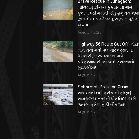
Brave Rescue in Junagadh:
માળિયાહાટીનાના કુકસવાડા ગામે
કૂવામાં પડી ગયેલી સિંહણનું વન વિભ
દ્વારા દિલધડક રેસ્ક્યુ, સફળતાપૂર્વક
બચાવ
August 7, 2026
Highway 56 Route Cut Off: નાંદો
તાલુકાનો નવો પુલ ભારે વરસાદમાં
ધરાશાયી, ભ્રષ્ટાચારના પાપે
પરિક્રમાવાસીઓ અને ગ્રામજનો
મુશ્કેલીમાં!
August 7, 2026
Sabarmati Pollution Crisis:
સાબરમતી નદી ફરી બની ફીણનું
સામ્રાજ્ય: તંત્રની ઘોર નિદ્રા સામે
જનઆક્રોશ ફાટી નીકળ્યો!
August 7, 2026