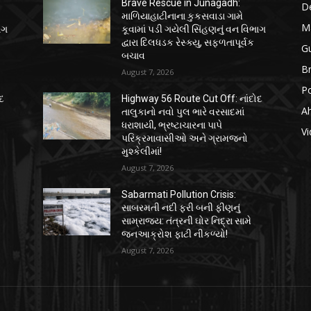
Brave Rescue in Junagadh:
D
માળિયાહાટીનાના કુકસવાડા ગામે
M
ાગ
કૂવામાં પડી ગયેલી સિંહણનું વન વિભાગ
દ્વારા દિલધડક રેસ્ક્યુ, સફળતાપૂર્વક
Gu
બચાવ
B
August 7, 2026
Po
દ
Highway 56 Route Cut Off: નાંદોદ
A
તાલુકાનો નવો પુલ ભારે વરસાદમાં
ધરાશાયી, ભ્રષ્ટાચારના પાપે
Vi
પરિક્રમાવાસીઓ અને ગ્રામજનો
મુશ્કેલીમાં!
August 7, 2026
Sabarmati Pollution Crisis:
સાબરમતી નદી ફરી બની ફીણનું
સામ્રાજ્ય: તંત્રની ઘોર નિદ્રા સામે
જનઆક્રોશ ફાટી નીકળ્યો!
August 7, 2026