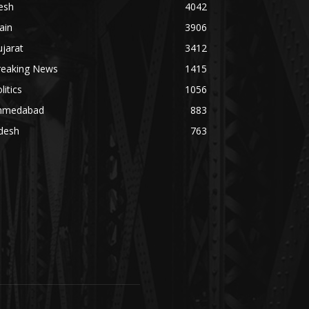
esh
4042
ain
3906
jarat
3412
reaking News
1415
litics
1056
hmedabad
883
desh
763