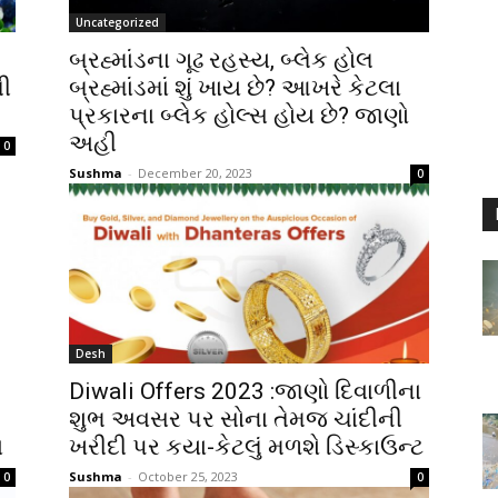
Uncategorized
બ્રહ્માંડના ગૂઢ રહસ્ય, બ્લેક હોલ
ી
બ્રહ્માંડમાં શું ખાય છે? આખરે કેટલા
પ્રકારના બ્લેક હોલ્સ હોય છે? જાણો
અહી
0
Sushma
-
December 20, 2023
0
Desh
Diwali Offers 2023 :જાણો દિવાળીના
શુભ અવસર પર સોના તેમજ ચાંદીની
ા
ખરીદી પર કયા-કેટલું મળશે ડિસ્કાઉન્ટ
Sushma
-
October 25, 2023
0
0