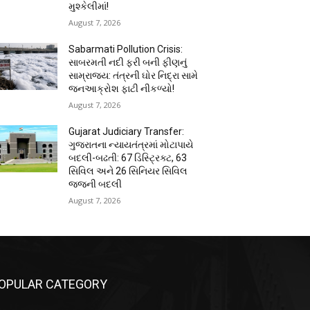
મુશ્કેલીમાં!
August 7, 2026
Sabarmati Pollution Crisis:
સાબરમતી નદી ફરી બની ફીણનું
સામ્રાજ્ય: તંત્રની ઘોર નિદ્રા સામે
જનઆક્રોશ ફાટી નીકળ્યો!
August 7, 2026
Gujarat Judiciary Transfer:
ગુજરાતના ન્યાયતંત્રમાં મોટાપાયે
બદલી-બઢતી: 67 ડિસ્ટ્રિક્ટ, 63
સિવિલ અને 26 સિનિયર સિવિલ
જજની બદલી
August 7, 2026
OPULAR CATEGORY