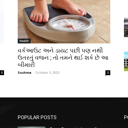
Health
વર્કઆઉટ અને ડાયટ પછી પણ નથી
ઉતરતું વજન ; તો તમને થઈ શકે છે આ
બીમારી
Sushma
-
October 5, 2023
0
0
POPULAR POSTS
P