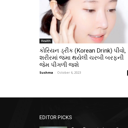
Health
કોરિયન ડ્રીંક (Korean Drink) પીવો,
શરીરમાં જમા થયેલી ચરબી બરફની
જેમ પીગળી જશે
Sushma
-
October 6, 2023
EDITOR PICKS