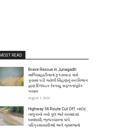
MOST READ
Brave Rescue in Junagadh:
માળિયાહાટીનાના કુકસવાડા ગામે
કૂવામાં પડી ગયેલી સિંહણનું વન વિભાગ
દ્વારા દિલધડક રેસ્ક્યુ, સફળતાપૂર્વક
બચાવ
August 7, 2026
Highway 56 Route Cut Off: નાંદોદ
તાલુકાનો નવો પુલ ભારે વરસાદમાં
ધરાશાયી, ભ્રષ્ટાચારના પાપે
પરિક્રમાવાસીઓ અને ગ્રામજનો