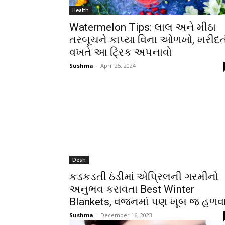
Health
Watermelon Tips: લાલ અને મીઠા
તરબૂચને કાપ્યા વિના ઓળખો, ખરીદત
વખતે આ ટ્રિક અપનાવો
Sushma
-
April 25, 2024
Desh
કડકડતી ઠંડીમાં એપ્રિલની ગરમીનો
અનુભવ કરાવતા Best Winter
Blankets, વજનમાં પણ ખૂબ જ હળવ
Sushma
-
December 16, 2023