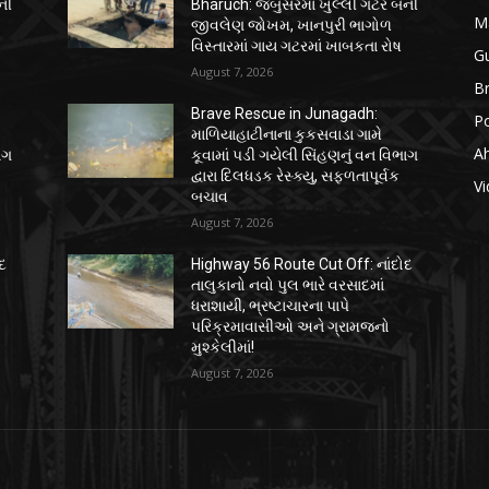
ની
Bharuch: જંબુસરમાં ખુલ્લી ગટર બની
M
જીવલેણ જોખમ, ખાનપુરી ભાગોળ
વિસ્તારમાં ગાય ગટરમાં ખાબકતા રોષ
Gu
August 7, 2026
B
Brave Rescue in Junagadh:
Po
માળિયાહાટીનાના કુકસવાડા ગામે
A
ાગ
કૂવામાં પડી ગયેલી સિંહણનું વન વિભાગ
દ્વારા દિલધડક રેસ્ક્યુ, સફળતાપૂર્વક
Vi
બચાવ
August 7, 2026
દ
Highway 56 Route Cut Off: નાંદોદ
તાલુકાનો નવો પુલ ભારે વરસાદમાં
ધરાશાયી, ભ્રષ્ટાચારના પાપે
પરિક્રમાવાસીઓ અને ગ્રામજનો
મુશ્કેલીમાં!
August 7, 2026