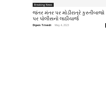
Breaking News
જંતર મંતર પર મોડીરાત્રે કુસ્તીબાજો
પર પોલીસનો લાઠીચાર્જ
Dipen Trivedi
-
May 4, 2023