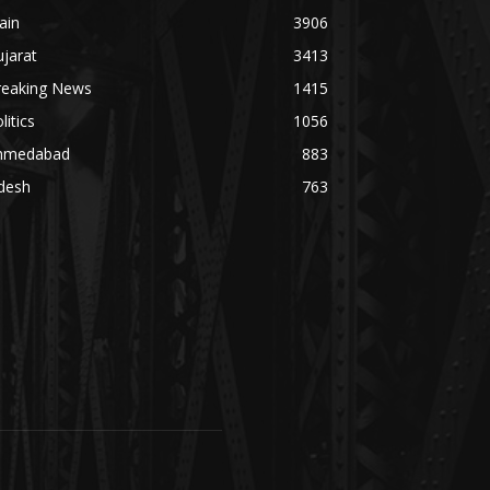
ain
3906
jarat
3413
reaking News
1415
litics
1056
hmedabad
883
desh
763