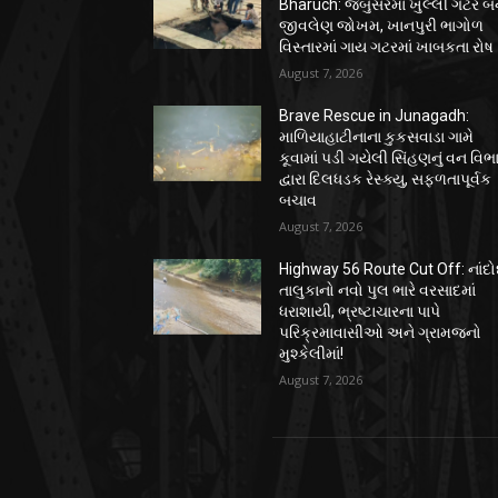
Bharuch: જંબુસરમાં ખુલ્લી ગટર બ
જીવલેણ જોખમ, ખાનપુરી ભાગોળ
વિસ્તારમાં ગાય ગટરમાં ખાબકતા રોષ
August 7, 2026
Brave Rescue in Junagadh:
માળિયાહાટીનાના કુકસવાડા ગામે
કૂવામાં પડી ગયેલી સિંહણનું વન વિભ
દ્વારા દિલધડક રેસ્ક્યુ, સફળતાપૂર્વક
બચાવ
August 7, 2026
Highway 56 Route Cut Off: નાંદો
તાલુકાનો નવો પુલ ભારે વરસાદમાં
ધરાશાયી, ભ્રષ્ટાચારના પાપે
પરિક્રમાવાસીઓ અને ગ્રામજનો
મુશ્કેલીમાં!
August 7, 2026