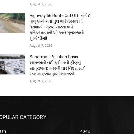
August 7, 2026
Highway 56 Route Cut Off: નાંદોદ
તાલુકાનો નવો પુલ ભારે વરસાદમાં
ધરાશાયી, ભ્રષ્ટાચારના પાપે
પરિક્રમાવાસીઓ અને ગ્રામજનો
મુશ્કેલીમાં!
August 7, 2026
Sabarmati Pollution Crisis:
સાબરમતી નદી ફરી બની ફીણનું
સામ્રાજ્ય: તંત્રની ઘોર નિદ્રા સામે
જનઆક્રોશ ફાટી નીકળ્યો!
August 7, 2026
OPULAR CATEGORY
esh
4042