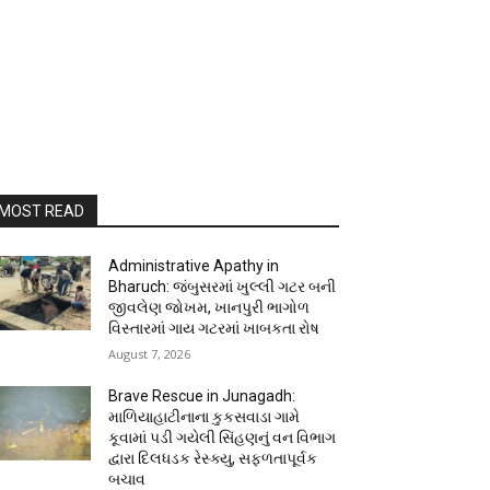
MOST READ
Administrative Apathy in
Bharuch: જંબુસરમાં ખુલ્લી ગટર બની
જીવલેણ જોખમ, ખાનપુરી ભાગોળ
વિસ્તારમાં ગાય ગટરમાં ખાબકતા રોષ
August 7, 2026
Brave Rescue in Junagadh:
માળિયાહાટીનાના કુકસવાડા ગામે
કૂવામાં પડી ગયેલી સિંહણનું વન વિભાગ
દ્વારા દિલધડક રેસ્ક્યુ, સફળતાપૂર્વક
બચાવ