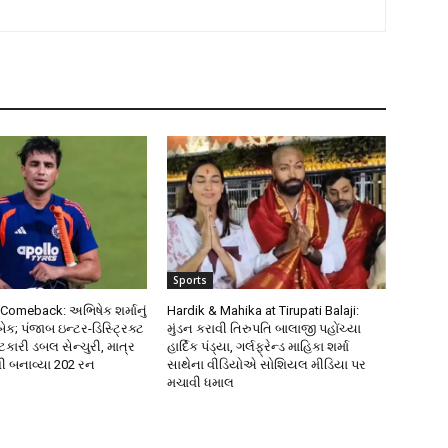
Sports
Comeback: અભિષેક શર્માનું
Hardik & Mahika at Tirupati Balaji:
ેક; પંજાબ ઇન્ટર-ડિસ્ટ્રિક્ટ
મુંડન કરાવી તિરુપતિ બાલાજી પહોંચ્યા
 ફટકારી ડબલ સેન્ચુરી, માત્ર
હાર્દિક પંડ્યા, ગર્લફ્રેન્ડ માહિકા શર્મા
થી બનાવ્યા 202 રન
સાથેના વીડિયોએ સોશિયલ મીડિયા પર
મચાવી ધમાલ