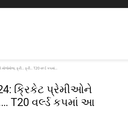
ેમોજ, ફ્રી... ફ્રી... T20 વર્લ્ડ કપમાં...
: ક્રિકેટ પ્રેમીઓને
ી… T20 વર્લ્ડ કપમાં આ