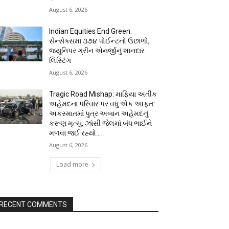
August 6, 2026
Indian Equities End Green:
સેન્સેક્સમાં ૩૭૪ પોઈન્ટનો ઉછાળો,
જ્યુનિપર ગ્રીન એનર્જીનું શાનદાર
લિસ્ટિંગ
August 6, 2026
Tragic Road Mishap: માફિયા અતીક
અહેમદના પરિવાર પર વધુ એક આફત:
અકસ્માતમાં પુત્ર અબાન અહેમદનું
કરૂણ મૃત્યુ, ઝાંસી જેલમાં બંધ ભાઈને
મળવા જઈ રહ્યો...
August 6, 2026
Load more
RECENT COMMENTS