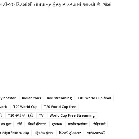
 ટી-20 કિટમાંથી નોંધપાત્ર ફેરફાર કરવામાં આવ્યો છે. જેમાં
ey hotstar
Indian fans
live streaming
ODI World Cup final
work
T20 World Cup
T20 World Cup free
ફી
T20 વર્લ્ડ કપ ફ્રી
TV
World Cup Free Streaming
 कप मुफ्त
टीवी
डिज्नी हॉटस्टार
प्रसारक
भारतीय प्रशंसक
रोहित शर्मा
र स्पोर्ट्स नेटवर्क पर लाइव
ક્રિકેટ ફેન્સ
ડિઝની હોટસ્ટાર
બ્રોડકાસ્ટર્સ