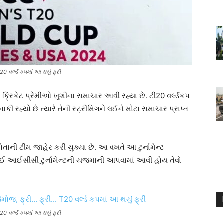
0 વર્લ્ડ કપમાં આ થયું ફ્રી
:
ક્રિકેટ પ્રેમીઓ ખુશીના સમાચાર આવી રહ્યા છે. ટી20 વર્લ્ડકપ
યો છે ત્યારે તેની સ્ટ્રીંમિંગને લઈને મોટા સમાચાર પ્રાપ્ત
ે પોતાની ટીમ જાહેર કરી ચુક્યા છે. આ વખતે આ ટુર્નામેન્ટ
 કોઈ આઈસીસી ટુર્નામેન્ટની યજમાની આપવામાં આવી હોય તેવો
 વર્લ્ડ કપમાં આ થયું ફ્રી