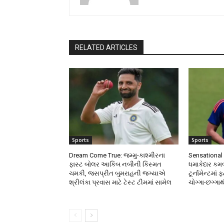
RELATED ARTICLES
Sports
Sports
Dream Come True: જમ્મુ-કાશ્મીરના
Sensational 
ફાસ્ટ બોલર આકિબ નબીની કિસ્મત
ધમાકેદાર કમબ
ચમકી, જસપ્રીત બુમરાહની જગ્યાએ
ટૂર્નામેન્ટમાં
શ્રીલંકા પ્રવાસ માટે ટેસ્ટ ટીમમાં સામેલ
ચોગ્ગા-છગ્ગા