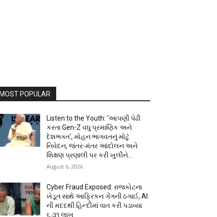
MOST POPULAR
Listen to the Youth: ‘આપણી પેઢી
કરતા Gen-Z વધુ પ્રમાણિક અને
દેશભક્ત’, મોહન ભાગવતનું મોટું
નિવેદન, જંતર-મંતર આંદોલન અને
શિક્ષણ પ્રણાલી પર કરી ખુલીને...
August 6, 2026
Cyber Fraud Exposed: રાજકોટના
ખેડૂત સાથે આફ્રિકન ગેંગની ઠગાઈ, AI
ની મદદથી હિન્દીમાં વાત કરી પડાવ્યા
₹૬.૩૧ લાખ