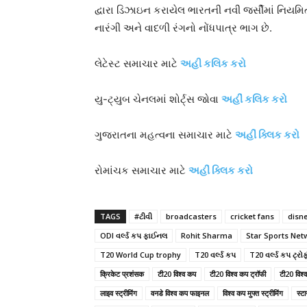
દ્વારા ડિઝાઇન કરાયેલ ભારતની નવી જર્સીમાં નિયમિત
નારંગી અને વાદળી રંગનો નોંધપાત્ર ભાગ છે.
લેટેસ્ટ સમાચાર માટે
અહી કલિક કરો
યુ-ટ્યુબ ચેનલમાં શોર્ટ્સ જોવા
અહીં કલિક કરો
ગુજરાતના મહત્વના સમાચાર માટે
અહીં ક્લિક કરો
રોમાંચક સમાચાર માટે
અહીં ક્લિક કરો
TAGS
#ટીવી
broadcasters
cricket fans
disn
ODI વર્લ્ડ કપ ફાઈનલ
Rohit Sharma
Star Sports Net
T20 World Cup trophy
T20 વર્લ્ડ કપ
T20 વર્લ્ડ કપ ટ્રો
क्रिकेट प्रशंसक
टी20 विश्व कप
टी20 विश्व कप ट्रॉफी
टी20 विश्व
लाइव स्ट्रीमिंग
वनडे विश्व कप फाइनल
विश्व कप मुफ्त स्ट्रीमिंग
स्टा