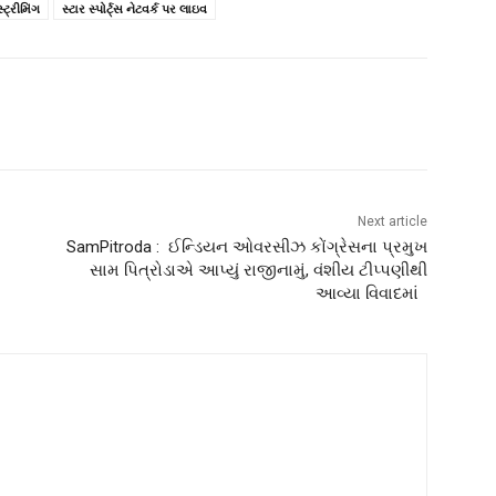
સ્ટ્રીમિંગ
સ્ટાર સ્પોર્ટ્સ નેટવર્ક પર લાઇવ
Next article
SamPitroda : ઈન્ડિયન ઓવરસીઝ કોંગ્રેસના પ્રમુખ
સામ પિત્રોડાએ આપ્યું રાજીનામું, વંશીય ટીપ્પણીથી
આવ્યા વિવાદમાં