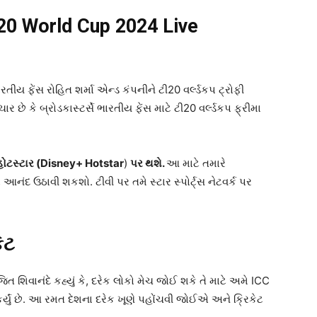
20 World Cup 2024 Live
રતીય ફેંસ રોહિત શર્મા એન્ડ કંપનીને ટી20 વર્લ્ડકપ ટ્રોફી
ર છે કે બ્રોડકાસ્ટર્સે ભારતીય ફેંસ માટે ટી20 વર્લ્ડકપ ફ્રીમા
 હોટસ્ટાર (Disney+ Hotstar
)
પર થશે.
આ માટે તમારે
 આનંદ ઉઠાવી શકશો. ટીવી પર તમે સ્ટાર સ્પોર્ટ્સ નેટવર્ક પર
ેટ
િત શિવાનંદે કહ્યું કે, દરેક લોકો મેચ જોઈ શકે તે માટે અમે ICC
કર્યું છે. આ રમત દેશના દરેક ખૂણે પહોંચવી જોઈએ અને ક્રિકેટ