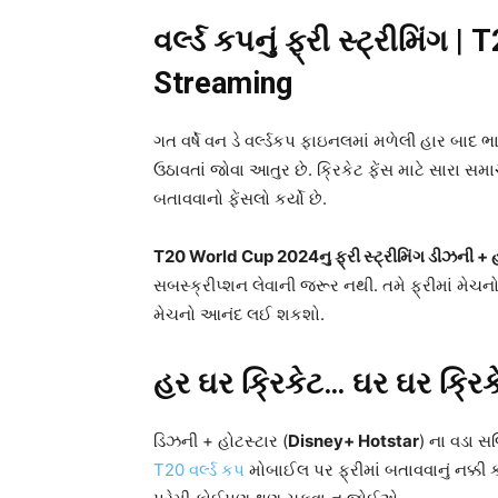
વર્લ્ડ કપનું ફ્રી સ્ટ્રીમિંગ
|
T
Streaming
ગત વર્ષે વન ડે વર્લ્ડકપ ફાઇનલમાં મળેલી હાર બાદ ભા
ઉઠાવતાં જોવા આતુર છે. ક્રિકેટ ફેંસ માટે સારા સમાચા
બતાવવાનો ફેંસલો કર્યો છે.
T20 World Cup 2024નુ ફ્રી સ્ટ્રીમિંગ ડીઝની +
સબસ્ક્રીપ્શન લેવાની જરૂર નથી. તમે ફ્રીમાં મેચનો
મેચનો આનંદ લઈ શકશો.
હર ઘર ક્રિકેટ… ઘર ઘર ક્રિક
ડિઝની + હોટસ્ટાર (
Disney+ Hotstar
) ના વડા સજ
T20 વર્લ્ડ કપ
મોબાઈલ પર ફ્રીમાં બતાવવાનું નક્કી 