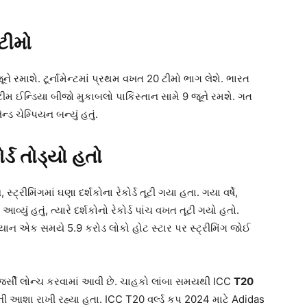
 ટીમો
ને રમાશે. ટૂર્નામેન્ટમાં પ્રથમ વખત 20 ટીમો ભાગ લેશે. ભારત
ટીમ ઈન્ડિયા બીજો મુકાબલો પાકિસ્તાન સામે 9 જૂને રમશે. ગત
્ડ ચેમ્પિયન બન્યું હતું.
ર્ડ તોડ્યો હતો
ટ્રીમિંગમાં ઘણા દર્શકોના રેકોર્ડ તૂટી ગયા હતા. ગયા વર્ષે,
 આવ્યું હતું, ત્યારે દર્શકોનો રેકોર્ડ પાંચ વખત તૂટી ગયો હતો.
ાન એક સમયે 5.9 કરોડ લોકો હોટ સ્ટાર પર સ્ટ્રીમિંગ જોઈ
 જર્સી લોન્ચ કરવામાં આવી છે. ચાહકો લાંબા સમયથી ICC
T20
ી આશા રાખી રહ્યા હતા. ICC T20 વર્લ્ડ કપ 2024 માટે Adidas