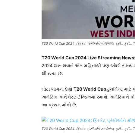
T20 World Cup 2024: ક્રિકેટ પ્રેમીઓને મોજેમોજ, ફ્રી... ફ્રી... T2
T20 World Cup 2024 Live Streaming News
2024 શરૂ થવાને એક મહિનાથી પણ ઓછો સમય બાકી રહ્
થી રહ્યા છે.
મોટા ભાગના દેશો
T20 World Cup
ટુર્નામેન્ટ માટ
અમેરિકા અને વેસ્ટ ઈન્ડિઝમાં રમાશે. અમેરિકાને
આ પ્રથમ મોકો છે.
T20 World Cup 2024: ક્રિકેટ પ્રેમીઓને મોજેમોજ, ફ્રી… ફ્રી… T20