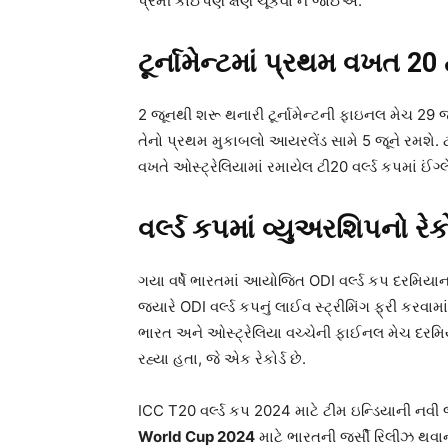
પ્રેમી કોઈપણ ક્ષણ ચૂકવા ન જોઈએ.
ટૂર્નામેન્ટમાં પ્રથમ વખત 20
2 જૂનથી શરૂ થનારી ટૂર્નામેન્ટની ફાઇનલ મેચ 29 જૂ
તેનો પ્રથમ મુકાબલો આયરલેંડ સામે 5 જૂને રમશે. 
વખતે ઓસ્ટ્રેલિયામાં રમાયેલ ટી20 વર્લ્ડ કપમાં ઈંગ્લેન
વર્લ્ડ કપમાં વ્યુઅરશિપનો રેકો
ગયા વર્ષે ભારતમાં આયોજિત ODI વર્લ્ડ કપ દરમિયાન, સ્
જ્યારે ODI વર્લ્ડ કપનું લાઈવ સ્ટ્રીમિંગ ફ્રી કરવામાં
ભારત અને ઓસ્ટ્રેલિયા વચ્ચેની ફાઈનલ મેચ દરમિય
રહ્યા હતા, જે એક રેકોર્ડ છે.
ICC T20 વર્લ્ડ કપ 2024 માટે ટીમ ઇન્ડિયાની નવી
World Cup 2024
માટે ભારતની જર્સી રિલીઝ થવાન