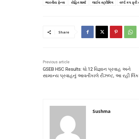
ભારતીય ફેન્સ
રોહિત શર્મા
લાઈવ સ્ટ્રીમિંગ
વર્લ્ડ કપ ફ્રી 
Share
Previous article
GSEB HSC Results: ધો.12 વિજ્ઞાન પ્રવાહ અને
સામાન્ય પ્રવાહનું આવતીકાલે રીઝલ્ટ, આ રહી લિંક
Sushma