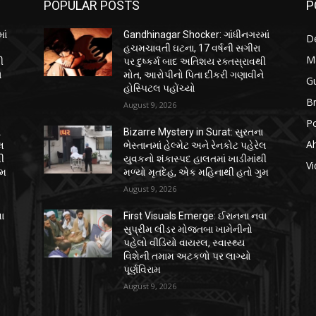
POPULAR POSTS
P
ાં
Gandhinagar Shocker: ગાંધીનગરમાં
D
હચમચાવતી ઘટના, 17 વર્ષની સગીરા
M
ી
પર દુષ્કર્મ બાદ અતિશય રક્તસ્રાવથી
ે
મોત, આરોપીનો પિતા દીકરી ગણાવીને
Gu
હોસ્પિટલ પહોંચ્યો
B
August 9, 2026
Po
ા
Bizarre Mystery in Surat: સુરતના
A
ેલ
ભેસ્તાનમાં હેલ્મેટ અને રેનકોટ પહેરેલ
થી
યુવકનો શંકાસ્પદ હાલતમાં ખાડીમાંથી
Vi
ુમ
મળ્યો મૃતદેહ, એક મહિનાથી હતો ગુમ
August 9, 2026
ા
First Visuals Emerge: ઈરાનના નવા
સુપ્રીમ લીડર મોજતબા ખામેનીનો
પહેલો વીડિયો વાયરલ, સ્વાસ્થ્ય
વિશેની તમામ અટકળો પર લાગ્યો
પૂર્ણવિરામ
August 9, 2026