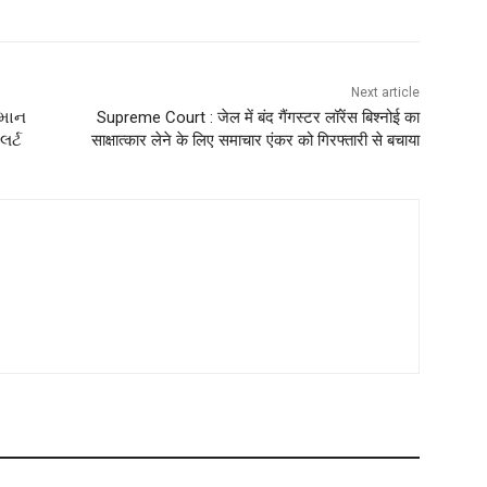
Next article
ામાન
Supreme Court : जेल में बंद गैंगस्टर लॉरेंस बिश्नोई का
લર્ટ
साक्षात्कार लेने के लिए समाचार एंकर को गिरफ्तारी से बचाया