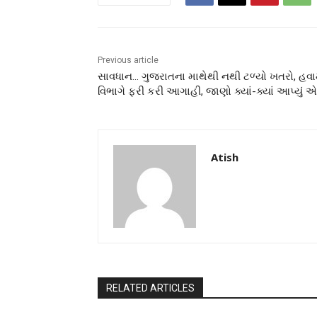
Previous article
સાવધાન… ગુજરાતના માથેથી નથી ટળ્યો ખતરો, હવ
વિભાગે ફરી કરી આગાહી, જાણો ક્યાં-ક્યાં આપ્યું એ
Atish
RELATED ARTICLES