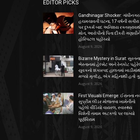
EDITOR PICKS
Gandhinagar Shocker: ગાંધીનગરમ
હચમચાવતી ઘટના, 17 વર્ષની સગીરા
પર દુષ્કર્મ બાદ અતિશય રક્તસ્રાવથ
મોત, આરોપીનો પિતા દીકરી ગણાવીન
હોસ્પિટલ પહોંચ્યો
August 9, 2026
Bizarre Mystery in Surat: સુરતન
ભેસ્તાનમાં હેલ્મેટ અને રેનકોટ પહેર
યુવકનો શંકાસ્પદ હાલતમાં ખાડીમાં
મળ્યો મૃતદેહ, એક મહિનાથી હતો ગ
August 9, 2026
First Visuals Emerge: ઈરાનના નવ
સુપ્રીમ લીડર મોજતબા ખામેનીનો
પહેલો વીડિયો વાયરલ, સ્વાસ્થ્ય
વિશેની તમામ અટકળો પર લાગ્યો
પૂર્ણવિરામ
August 9, 2026