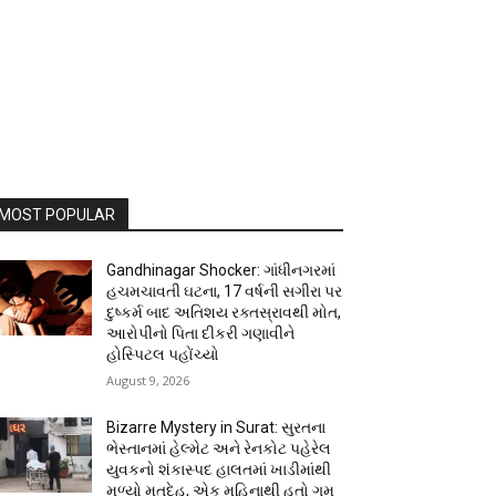
MOST POPULAR
Gandhinagar Shocker: ગાંધીનગરમાં
હચમચાવતી ઘટના, 17 વર્ષની સગીરા પર
દુષ્કર્મ બાદ અતિશય રક્તસ્રાવથી મોત,
આરોપીનો પિતા દીકરી ગણાવીને
હોસ્પિટલ પહોંચ્યો
August 9, 2026
Bizarre Mystery in Surat: સુરતના
ભેસ્તાનમાં હેલ્મેટ અને રેનકોટ પહેરેલ
યુવકનો શંકાસ્પદ હાલતમાં ખાડીમાંથી
મળ્યો મૃતદેહ, એક મહિનાથી હતો ગુમ