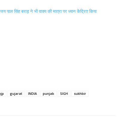
 सिंह बराड़ ने भी वाक्य की मात्रा पर ध्यान केंद्रित किया
bjp
gujarat
INDIA
punjab
SIGH
sukhbir