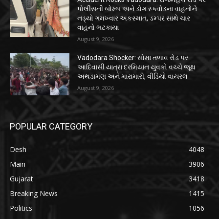
પોલીસની બોમ્બ અને ડોગ સ્ક્વોડના વાહનોને
નડ્યો ગમખ્વાર અકસ્માત, ડમ્પર સાથે ચાર
વાહનો ભટકાયા
August 9, 2026
Vadodara Shocker: સોમા તળાવ રોડ પર
આદિવાસી યાત્રા દરમિયાન યુવકો વચ્ચે જૂથ
અથડામણ અને મારામારી, વીડિયો વાયરલ
August 9, 2026
POPULAR CATEGORY
Desh
4048
Main
3906
Gujarat
3418
Breaking News
1415
Politics
1056