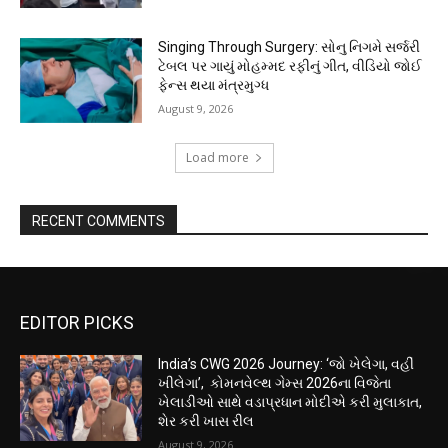
Singing Through Surgery: સોનુ નિગમે સર્જરી
ટેબલ પર ગાયું મોહમ્મદ રફીનું ગીત, વીડિયો જોઈ
ફેન્સ થયા મંત્રમુગ્ધ
August 9, 2026
Load more
RECENT COMMENTS
EDITOR PICKS
India’s CWG 2026 Journey: ‘જો ખેલેગા, વહીં
ખીલેગા’, કોમનવેલ્થ ગેમ્સ 2026ના વિજેતા
ખેલાડીઓ સાથે વડાપ્રધાન મોદીએ કરી મુલાકાત,
શેર કરી ખાસ રીલ
August 9, 2026