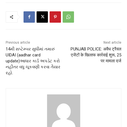
Previous article
Next article
14મી સપ્ટેમ્બર સુધીમાં તમારું
PUNJAB POLICE: अवैध ट्रैवल
UIDAI (aadhar card
एजेंटों के खिलाफ कार्रवाई शुरू, 25
update)આધાર કાર્ડ અપડેટ કરો
पर मामला दर्ज
નહીતર વધુ ચૂકવણી કરવા તૈયાર
રહો.