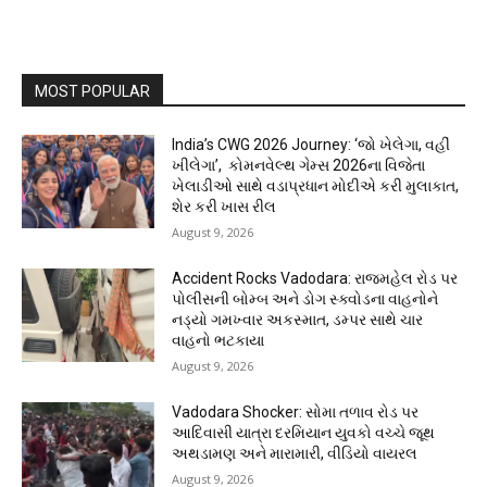
MOST POPULAR
India’s CWG 2026 Journey: ‘જો ખેલેગા, વહીં
ખીલેગા’, કોમનવેલ્થ ગેમ્સ 2026ના વિજેતા
ખેલાડીઓ સાથે વડાપ્રધાન મોદીએ કરી મુલાકાત,
શેર કરી ખાસ રીલ
August 9, 2026
Accident Rocks Vadodara: રાજમહેલ રોડ પર
પોલીસની બોમ્બ અને ડોગ સ્ક્વોડના વાહનોને
નડ્યો ગમખ્વાર અકસ્માત, ડમ્પર સાથે ચાર
વાહનો ભટકાયા
August 9, 2026
Vadodara Shocker: સોમા તળાવ રોડ પર
આદિવાસી યાત્રા દરમિયાન યુવકો વચ્ચે જૂથ
અથડામણ અને મારામારી, વીડિયો વાયરલ
August 9, 2026