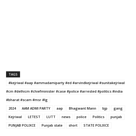
TAGS
#kejriwal #aap #ammadamiparty #ed #arvindkejriwal #sunitakejriwal
#cm #delhicm #chiefminister #case #police #arrested #politics #india
#bharat #scam #msr #lg
2024
AAM ADMI PARTY
aap
Bhagwant Mann
bjp
gang
Kejriwal
LETEST
LUTT
news
police
Politics
punjab
PUNJAB POLIXCE
Punjab state
short
STATE POLIXCE