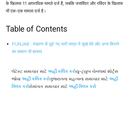
के खिलाफ 11 आपराधिक मामले दर्ज हैं, जबकि जसविंदर और रविंदर के खिलाफ
भी एक-एक मामला दर्ज है।
Table of Contents
PUNJAB : भंडारण से लूटे गए भारी मात्रा में सूखे मेवे और अन्य किराने
का सामान भी बरामद
લેટેસ્ટ સમાચાર માટે
અહી કલિક કરો
યુ-ટ્યુબ ચેનલમાં શોર્ટ્સ
જોવા
અહીં કલિક કરો
ગુજરાતના મહત્વના સમાચાર માટે
અહીં
ક્લિક કરો
રોમાંચક સમાચાર માટે
અહીં ક્લિક કરો