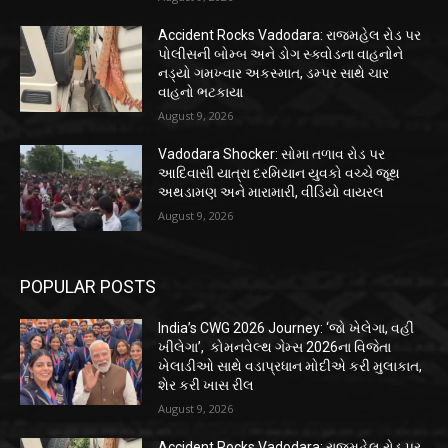
Accident Rocks Vadodara: રાજમહેલ રોડ પર
પોલીસની બોમ્બ અને ડોગ સ્ક્વોડના વાહનોને
નડ્યો ગમખ્વાર અકસ્માત, ડમ્પર સાથે ચાર
વાહનો ભટકાયા
August 9, 2026
Vadodara Shocker: સોમા તળાવ રોડ પર
આદિવાસી યાત્રા દરમિયાન યુવકો વચ્ચે જૂથ
અથડામણ અને મારામારી, વીડિયો વાયરલ
August 9, 2026
POPULAR POSTS
India’s CWG 2026 Journey: ‘જો ખેલેગા, વહીં
ખીલેગા’, કોમનવેલ્થ ગેમ્સ 2026ના વિજેતા
ખેલાડીઓ સાથે વડાપ્રધાન મોદીએ કરી મુલાકાત,
શેર કરી ખાસ રીલ
August 9, 2026
Accident Rocks Vadodara: રાજમહેલ રોડ પર