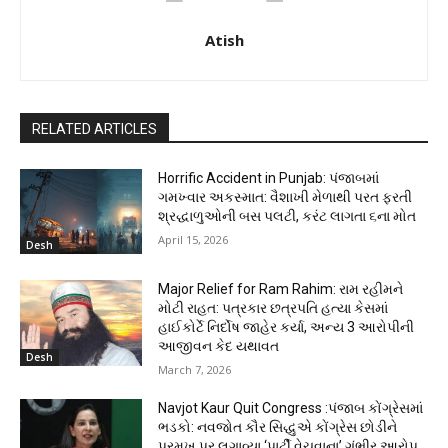
Atish
RELATED ARTICLES
Horrific Accident in Punjab: પંજાબમાં
ગમખ્વાર અકસ્માત: વૈશાખી મેળાથી પરત ફરતી
શ્રદ્ધાળુઓની બસ પલટી, કરંટ લાગતા ૬ના મોત
April 15, 2026
Desh
Major Relief for Ram Rahim: રામ રહીમને
મોટી રાહત: પત્રકાર છત્રપતિ હત્યા કેસમાં
હાઈકોર્ટે નિર્દોષ જાહેર કર્યા, અન્ય 3 આરોપીની
આજીવન કેદ યથાવત
Desh
March 7, 2026
Navjot Kaur Quit Congress :પંજાબ કોંગ્રેસમાં
ભડકો: નવજોત કૌર સિદ્ધુએ કોંગ્રેસ છોડીને
પ્રમુખ પર લગાવ્યા ‘પાર્ટી વેચવાના’ ગંભીર આરોપ