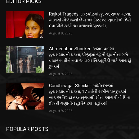
EDITOR PICKS
Rajkot Tragedy: રાજકોટમાં હૃદયદ્રાવક ઘટના:
ખાનગી કોલેજની લેબ આસિસ્ટન્ટ યુવતીએ ઝેરી
દવા પીને કર્યો આપઘાતનો પ્રયાસ,
August 9, 2026
Ahmedabad Shocker: અમદાવાદમાં
હચમચાવતી ઘટના, પીજીમાં રહેતી યુવતીના ગળે
વાયર બાંધીને નવા આવેલા સિક્યુરિટી ગાર્ડે આચર્યું
દુષ્કર્મ
August 9, 2026
Gandhinagar Shocker: ગાંધીનગરમાં
હચમચાવતી ઘટના, 17 વર્ષની સગીરા પર દુષ્કર્મ
બાદ અતિશય રક્તસ્રાવથી મોત, આરોપીનો પિતા
દીકરી ગણાવીને હોસ્પિટલ પહોંચ્યો
August 9, 2026
POPULAR POSTS