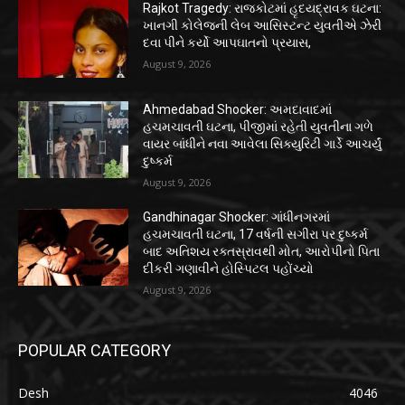
Rajkot Tragedy: રાજકોટમાં હૃદયદ્રાવક ઘટના:
ખાનગી કોલેજની લેબ આસિસ્ટન્ટ યુવતીએ ઝેરી
દવા પીને કર્યો આપઘાતનો પ્રયાસ,
August 9, 2026
Ahmedabad Shocker: અમદાવાદમાં
હચમચાવતી ઘટના, પીજીમાં રહેતી યુવતીના ગળે
વાયર બાંધીને નવા આવેલા સિક્યુરિટી ગાર્ડે આચર્યું
દુષ્કર્મ
August 9, 2026
Gandhinagar Shocker: ગાંધીનગરમાં
હચમચાવતી ઘટના, 17 વર્ષની સગીરા પર દુષ્કર્મ
બાદ અતિશય રક્તસ્રાવથી મોત, આરોપીનો પિતા
દીકરી ગણાવીને હોસ્પિટલ પહોંચ્યો
August 9, 2026
POPULAR CATEGORY
Desh
4046