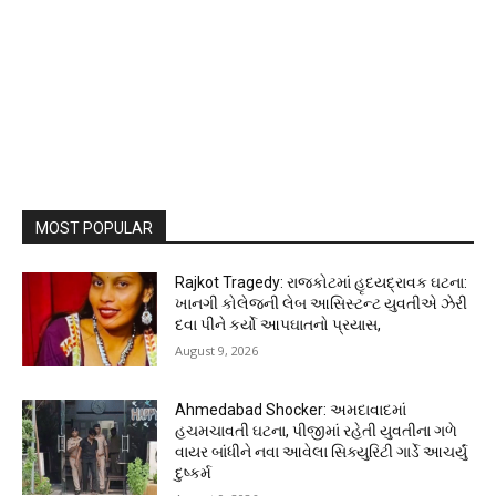
MOST POPULAR
Rajkot Tragedy: રાજકોટમાં હૃદયદ્રાવક ઘટના:
ખાનગી કોલેજની લેબ આસિસ્ટન્ટ યુવતીએ ઝેરી
દવા પીને કર્યો આપઘાતનો પ્રયાસ,
August 9, 2026
Ahmedabad Shocker: અમદાવાદમાં
હચમચાવતી ઘટના, પીજીમાં રહેતી યુવતીના ગળે
વાયર બાંધીને નવા આવેલા સિક્યુરિટી ગાર્ડે આચર્યું
દુષ્કર્મ