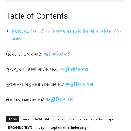
Table of Contents
PUNJAB : अकाली दल के अध्यक्ष को 15 दिनों के भीतर उपस्थित होने का
आदेश
લેટેસ્ટ સમાચાર માટે
અહી કલિક કરો
યુ-ટ્યુબ ચેનલમાં શોર્ટ્સ જોવા
અહીં કલિક કરો
ગુજરાતના મહત્વના સમાચાર માટે
અહીં ક્લિક કરો
રોમાંચક સમાચાર માટે
અહીં ક્લિક કરો
TAGS
aap
AKALIDAL
badal
bahujansamajparty
bjp
BREAKINGNEWS
bsp
captainamarindersingh