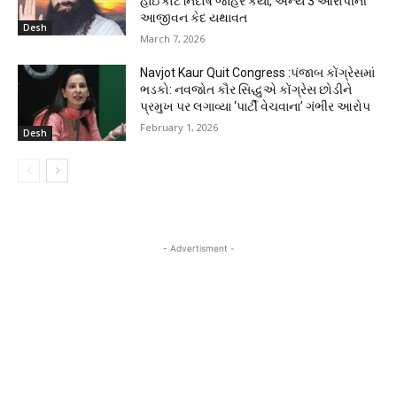
હાઈકોર્ટે નિર્દોષ જાહેર કર્યા, અન્ય 3 આરોપીની
આજીવન કેદ યથાવત
Desh
March 7, 2026
Navjot Kaur Quit Congress :પંજાબ કોંગ્રેસમાં
ભડકો: નવજોત કૌર સિદ્ધુએ કોંગ્રેસ છોડીને
પ્રમુખ પર લગાવ્યા ‘પાર્ટી વેચવાના’ ગંભીર આરોપ
February 1, 2026
Desh
- Advertisment -