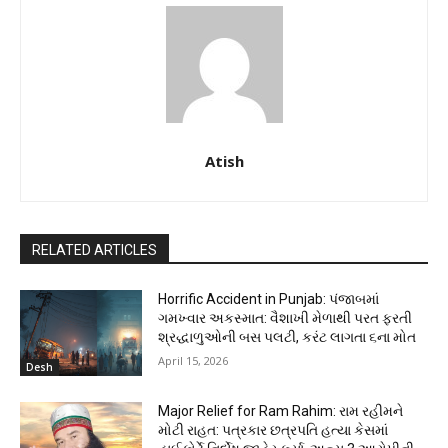
Atish
RELATED ARTICLES
Horrific Accident in Punjab: પંજાબમાં
ગમખ્વાર અકસ્માત: વૈશાખી મેળાથી પરત ફરતી
શ્રદ્ધાળુઓની બસ પલટી, કરંટ લાગતા ૬ના મોત
April 15, 2026
Desh
Major Relief for Ram Rahim: રામ રહીમને
મોટી રાહત: પત્રકાર છત્રપતિ હત્યા કેસમાં