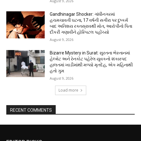
August 9, 2026
Gandhinagar Shocker: ગાંધીનગરમાં
હચમચાવતી ઘટના, 17 વર્ષની સગીરા પર દુષ્કર્મ
બાદ અતિશય રક્તસ્રાવથી મોત, આરોપીનો પિતા
દીકરી ગણાવીને હોસ્પિટલ પહોંચ્યો
August 9, 2026
Bizarre Mystery in Surat: સુરતના ભેસ્તાનમાં
હેલ્મેટ અને રેનકોટ પહેરેલ યુવકનો શંકાસ્પદ
હાલતમાં ખાડીમાંથી મળ્યો મૃતદેહ, એક મહિનાથી
હતો ગુમ
August 9, 2026
Load more
RECENT COMMENTS