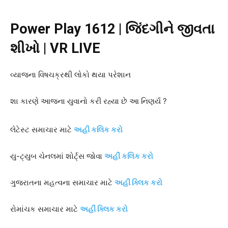
Power Play 1612 |
જિંદગીને જીવતા
શીખો
| VR LIVE
વ્યાજના વિષચક્રથી લોકો થયા પરેશાન
શા કારણે આજના યુવાનો કરી રહ્યા છે આ નિણર્ય ?
લેટેસ્ટ સમાચાર માટે
અહી કલિક કરો
યુ-ટ્યુબ ચેનલમાં શોર્ટ્સ જોવા
અહીં કલિક કરો
ગુજરાતના મહત્વના સમાચાર માટે
અહીં ક્લિક કરો
રોમાંચક સમાચાર માટે
અહીં ક્લિક કરો