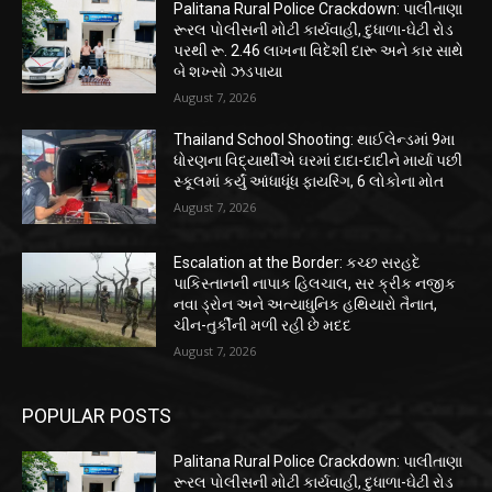
Palitana Rural Police Crackdown: પાલીતાણા
રૂરલ પોલીસની મોટી કાર્યવાહી, દુધાળા-ઘેટી રોડ
પરથી રૂ. 2.46 લાખના વિદેશી દારૂ અને કાર સાથે
બે શખ્સો ઝડપાયા
August 7, 2026
Thailand School Shooting: થાઈલેન્ડમાં 9મા
ધોરણના વિદ્યાર્થીએ ઘરમાં દાદા-દાદીને માર્યા પછી
સ્કૂલમાં કર્યું આંધાધૂંધ ફાયરિંગ, 6 લોકોના મોત
August 7, 2026
Escalation at the Border: કચ્છ સરહદે
પાકિસ્તાનની નાપાક હિલચાલ, સર ક્રીક નજીક
નવા ડ્રોન અને અત્યાધુનિક હથિયારો તૈનાત,
ચીન-તુર્કીની મળી રહી છે મદદ
August 7, 2026
POPULAR POSTS
Palitana Rural Police Crackdown: પાલીતાણા
રૂરલ પોલીસની મોટી કાર્યવાહી, દુધાળા-ઘેટી રોડ