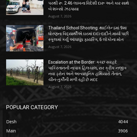
પરથી રૂ. 2.46 લાખના વિદેશી દારૂ અને કાર સાથે
બે શખ્સો ઝડપાયા
August 7, 2026
Thailand School Shooting: થાઈલેન્ડમાં 9મા
ધોરણના વિદ્યાર્થીએ ઘરમાં દાદા-દાદીને માર્યા પછી
સ્કૂલમાં કર્યું આંધાધૂંધ ફાયરિંગ, 6 લોકોના મોત
August 7, 2026
Escalation at the Border: કચ્છ સરહદે
પાકિસ્તાનની નાપાક હિલચાલ, સર ક્રીક નજીક
નવા ડ્રોન અને અત્યાધુનિક હથિયારો તૈનાત,
ચીન-તુર્કીની મળી રહી છે મદદ
August 7, 2026
POPULAR CATEGORY
Desh
4044
Main
3906