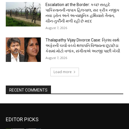
Escalation at the Border: કચ્છ સરહદે
પાકિસ્તાનની નાપાક હિલચાલ, સર ક્રીક નજીક
નવા ડ્રોન અને અત્યાધુનિક હથિયારો તૈનાત,
ચીન-તુર્કીની મળી રહી છે મદદ
August 7, 2026
Thalapathy Vijay Divorce Case: ત્રિશા સાથે
અફેરની ચર્ચા વચ્ચે થલાપતિ વિજયના છૂટાછેડા
કેસમાં મોટો વળાંક, સંગીતાએ અરજી પાછી ખેંચી
August 7, 2026
Load more
RECENT COMMENTS
EDITOR PICKS