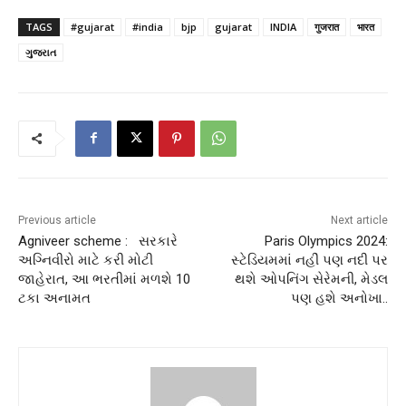
TAGS
#gujarat
#india
bjp
gujarat
INDIA
गुजरात
भारत
ગુજરાત
Previous article
Next article
Agniveer scheme : સરકારે
Paris Olympics 2024:
અગ્નિવીરો માટે કરી મોટી
સ્ટેડિયમમાં નહીં પણ નદી પર
જાહેરાત, આ ભરતીમાં મળશે 10
થશે ઓપનિંગ સેરેમની, મેડલ
ટકા અનામત
પણ હશે અનોખા..