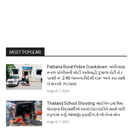
MOST POPULAR
Palitana Rural Police Crackdown: પાલીતાણા
રૂરલ પોલીસની મોટી કાર્યવાહી, દુધાળા-ઘેટી રોડ
પરથી રૂ. 2.46 લાખના વિદેશી દારૂ અને કાર સાથે
બે શખ્સો ઝડપાયા
August 7, 2026
Thailand School Shooting: થાઈલેન્ડમાં 9મા
ધોરણના વિદ્યાર્થીએ ઘરમાં દાદા-દાદીને માર્યા પછી
સ્કૂલમાં કર્યું આંધાધૂંધ ફાયરિંગ, 6 લોકોના મોત
August 7, 2026