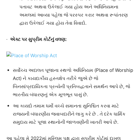
પતાવટ અથવા ઉકેલાઈ ગયા હોય અને અધિનિયમના
અમલમાં આવ્યા પહેલા જે પરસ્પર કરાર અથવા રૂપાંતરણ
દ્વારા ઉકેલાઈ ગયા હોય તેવા વિવાદો.
·
એક્ટ પર સુપ્રીમ કોર્ટનું વલણ:
સર્વોચ્ચ અદાલત પૂજાના સ્થળો અધિનિયમ (Place of Worship
Act) ને કાયદાકીય હસ્તક્ષેપ તરીકે જુએ છે જે
બિનસાંપ્રદાયિકતા પ્રત્યેની પ્રતિબદ્ધતાને સમર્થન આપે છે, જે
ભારતીય બંધારણનું એક મૂળભૂત પાસું છે.
આ કાયદો તમામ ધર્મો વચ્ચે સમાનતા સુનિશ્ચિત કરવા માટે
રાજ્યની બંધારણીય જવાબદારીને લાગુ કરે છે . તે દરેક ધાર્મિક
સમુદાય માટે પૂજા સ્થાનોની જાળવણીની ખાતરી આપે છે.
આ પહેલા મે 2022માં મુસ્લિમ પક્ષ દ્વારા સુપ્રીમ કોર્ટમાં દાખલ