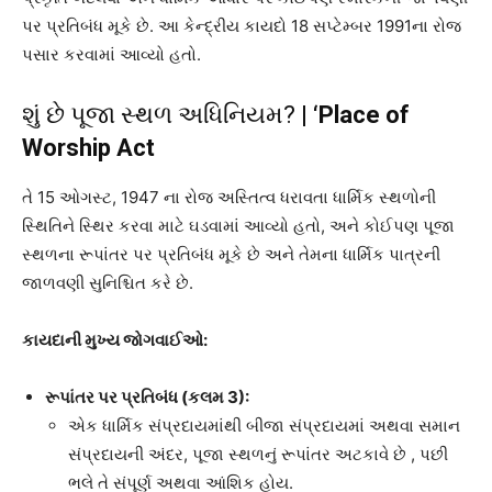
પર પ્રતિબંધ મૂકે છે. આ કેન્દ્રીય કાયદો 18 સપ્ટેમ્બર 1991ના રોજ
પસાર કરવામાં આવ્યો હતો.
શું છે પૂજા સ્થળ અધિનિયમ? |
‘Place of
Worship Act
તે 15 ઓગસ્ટ, 1947 ના રોજ અસ્તિત્વ ધરાવતા ધાર્મિક સ્થળોની
સ્થિતિને સ્થિર કરવા માટે ઘડવામાં આવ્યો હતો, અને કોઈપણ પૂજા
સ્થળના રૂપાંતર પર પ્રતિબંધ મૂકે છે અને તેમના ધાર્મિક પાત્રની
જાળવણી સુનિશ્ચિત કરે છે.
કાયદાની મુખ્ય જોગવાઈઓ:
રૂપાંતર પર પ્રતિબંધ (કલમ
3):
એક ધાર્મિક સંપ્રદાયમાંથી બીજા સંપ્રદાયમાં અથવા સમાન
સંપ્રદાયની અંદર, પૂજા સ્થળનું રૂપાંતર અટકાવે છે , પછી
ભલે તે સંપૂર્ણ અથવા આંશિક હોય.