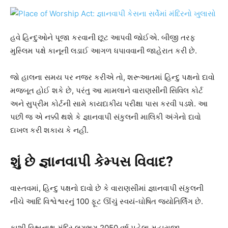
હવે હિન્દુઓને પૂજા કરવાની છૂટ આપવી જોઈએ. બીજી તરફ
મુસ્લિમ પક્ષે કાનૂની લડાઈ આગળ ધપાવવાની જાહેરાત કરી છે.
જો હાલના સમય પર નજર કરીએ તો, શરૂઆતમાં હિન્દુ પક્ષનો દાવો
મજબૂત હોઈ શકે છે, પરંતુ આ મામલાને વારાણસીની સિવિલ કોર્ટ
અને સુપ્રીમ કોર્ટની સામે કાયદાકીય પરીક્ષા પાસ કરવી પડશે. આ
પછી જ એ નક્કી થશે કે જ્ઞાનવાપી સંકુલની માલિકી અંગેનો દાવો
દાખલ કરી શકાય કે નહીં.
શું છે જ્ઞાનવાપી કેમ્પસ વિવાદ?
વાસ્તવમાં, હિન્દુ પક્ષનો દાવો છે કે વારાણસીમાં જ્ઞાનવાપી સંકુલની
નીચે આદિ વિશ્વેશ્વરનું 100 ફૂટ ઊંચું સ્વયં-ઘોષિત જ્યોતિર્લિંગ છે.
કાશી વિશ્વનાથ મંદિર લગભગ 2050 વર્ષ પહેલા મહારાજા