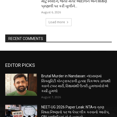
મોટું નિવેદન, જંતર-મંતર આંદોલન અને શિક્ષણ
પ્રણાલી પર કરી ખુલીને...
August 6, 2026
Load more
RECENT COMMENTS
EDITOR PICKS
Brutal Murder in Nandasan: નંદાસણમાં
સિક્યુરિટી કોન્ટ્રાક્ટરની હત્યા: પિકઅપ ડાલાથી
કારને ટક્કર મારી, રિક્ષામાંથી ઉતરી હુમલાખોરોએ
કર્યો હુમલો
August 7, 2026
NEET-UG 2026 Paper Leak: NTAના ત્રણ
વિષય નિષ્ણાતો પર જ પેપર લીક કરવાનો આરોપ,
CBI ચાર્જશીટમાં મોટો ખુલાસો