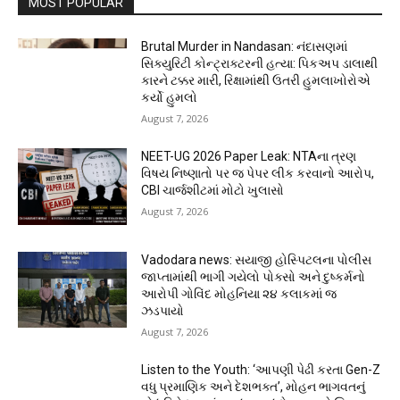
MOST POPULAR
Brutal Murder in Nandasan: નંદાસણમાં
સિક્યુરિટી કોન્ટ્રાક્ટરની હત્યા: પિકઅપ ડાલાથી
કારને ટક્કર મારી, રિક્ષામાંથી ઉતરી હુમલાખોરોએ
કર્યો હુમલો
August 7, 2026
NEET-UG 2026 Paper Leak: NTAના ત્રણ
વિષય નિષ્ણાતો પર જ પેપર લીક કરવાનો આરોપ,
CBI ચાર્જશીટમાં મોટો ખુલાસો
August 7, 2026
Vadodara news: સયાજી હોસ્પિટલના પોલીસ
જાપ્તામાંથી ભાગી ગયેલો પોક્સો અને દુષ્કર્મનો
આરોપી ગોવિંદ મોહનિયા ૨૪ કલાકમાં જ
ઝડપાયો
August 7, 2026
Listen to the Youth: ‘આપણી પેઢી કરતા Gen-Z
વધુ પ્રમાણિક અને દેશભક્ત’, મોહન ભાગવતનું