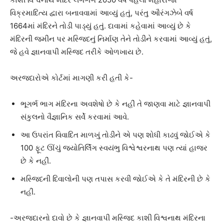
વિક્રમાદિત્ય દ્વારા બનાવવામાં આવ્યું હતું, પરંતુ ઔરંગઝેબે વર્ષ
1664માં મંદિરને તોડી પાડ્યું હતું. દાવામાં કહેવામાં આવ્યું છે કે
મંદિરની જમીન પર મસ્જિદનું નિર્માણ તેને તોડીને કરવામાં આવ્યું હતું,
જે હવે જ્ઞાનવાપી મસ્જિદ તરીકે ઓળખાય છે.
અરજદારોએ કોર્ટમાં માગણી કરી હતી કે-
ભૂગર્ભ ભાગ મંદિરના અવશેષો છે કે નહીં તે જાણવા માટે જ્ઞાનવાપી
સંકુલનો વૈજ્ઞાનિક સર્વે કરવામાં આવે.
આ ઉપરાંત વિવાદિત માળખું તોડીને એ પણ શોધી કાઢવું ​​જોઈએ કે
100 ફૂટ ઊંચું જ્યોતિર્લિંગ સ્વયંભુ વિશ્વેશ્વરનાથ પણ ત્યાં હાજર
છે કે નહીં.
મસ્જિદની દિવાલોની પણ તપાસ કરવી જોઈએ કે તે મંદિરની છે કે
નહીં.
-અરજદારનો દાવો છે કે જ્ઞાનવાપી મસ્જિદ કાશી વિશ્વનાથ મંદિરના