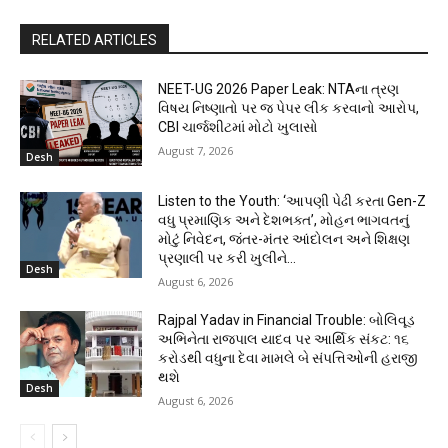
RELATED ARTICLES
NEET-UG 2026 Paper Leak: NTAના ત્રણ
વિષય નિષ્ણાતો પર જ પેપર લીક કરવાનો આરોપ,
CBI ચાર્જશીટમાં મોટો ખુલાસો
August 7, 2026
Desh
Listen to the Youth: ‘આપણી પેઢી કરતા Gen-Z
વધુ પ્રમાણિક અને દેશભક્ત’, મોહન ભાગવતનું
મોટું નિવેદન, જંતર-મંતર આંદોલન અને શિક્ષણ
પ્રણાલી પર કરી ખુલીને...
Desh
August 6, 2026
Rajpal Yadav in Financial Trouble: બોલિવૂડ
અભિનેતા રાજપાલ યાદવ પર આર્થિક સંકટ: ૧૬
કરોડથી વધુના દેવા મામલે બે સંપત્તિઓની હરાજી
થશે
Desh
August 6, 2026