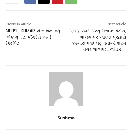
Previous article
Next article
NITISH KUMAR :નીતીશની વધુ
પ્રાણ જાય પરંતુ સત્તા ના જાય,
એક ગુલાંટ, કોંગ્રેસે કહ્યું
ભાજપ પર આકરા પ્રહારો
ગિરગિટ
કરનારા પક્ષપલટૂ નેતાઓ શરમ
વગર ભાજપમાં જોડાયા
Sushma