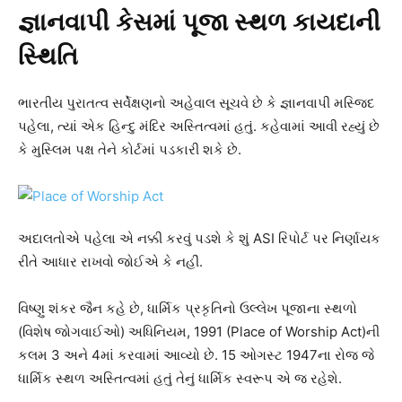
જ્ઞાનવાપી કેસમાં પૂજા સ્થળ કાયદાની
સ્થિતિ
ભારતીય પુરાતત્વ સર્વેક્ષણનો અહેવાલ સૂચવે છે કે જ્ઞાનવાપી મસ્જિદ
પહેલા, ત્યાં એક હિન્દુ મંદિર અસ્તિત્વમાં હતું. કહેવામાં આવી રહ્યું છે
કે મુસ્લિમ પક્ષ તેને કોર્ટમાં પડકારી શકે છે.
અદાલતોએ પહેલા એ નક્કી કરવું પડશે કે શું ASI રિપોર્ટ પર નિર્ણાયક
રીતે આધાર રાખવો જોઈએ કે નહીં.
વિષ્ણુ શંકર જૈન કહે છે, ધાર્મિક પ્રકૃતિનો ઉલ્લેખ પૂજાના સ્થળો
(વિશેષ જોગવાઈઓ) અધિનિયમ, 1991 (Place of Worship Act)ની
કલમ 3 અને 4માં કરવામાં આવ્યો છે. 15 ઓગસ્ટ 1947ના રોજ જે
ધાર્મિક સ્થળ અસ્તિત્વમાં હતું તેનું ધાર્મિક સ્વરૂપ એ જ રહેશે.