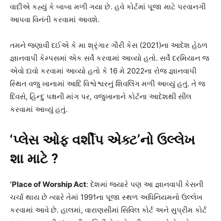
વાદીએ કહ્યું કે બાબા મળી ગયા છે. હવે કોર્ટમાં પૂજા માટે પરવાનગી
આપવા વિનંતી કરવામાં આવશે.
તમને જણાવી દઈએ કે મા શ્રૃંગાર ગૌરી કેસ (2021)ના આદેશ હેઠળ
જ્ઞાનવાપી કેમ્પસમાં એક સર્વે કરવામાં આવ્યો હતો. સર્વે દરમિયાન જ
એવો દાવો કરવામાં આવ્યો હતો કે 16 મે 2022ના રોજ જ્ઞાનવાપી
સ્થિત વજુ ખાનામાં આદિ વિશ્વેશ્વરનું શિવલિંગ મળી આવ્યું હતું. તે જ
દિવસે, હિન્દુ પક્ષની માંગ પર, વજુખાનાને કોર્ટના આદેશથી સીલ
કરવામાં આવ્યું હતું.
‘પ્લેસ ઓફ વર્શીપ એક્ટ’નો ઉલ્લેખ
શા માટે ?
‘Place of Worship Act
: દેશમાં જ્યારે પણ આ જ્ઞાનવાપી કેસની
ચર્ચા થાય છે ત્યારે તેમાં 1991ના પૂજા સ્થળ અધિનિયમનો ઉલ્લેખ
કરવામાં આવે છે. હાલમાં, વારાણસીમાં સિવિલ કોર્ટ અને સુપ્રીમ કોર્ટ