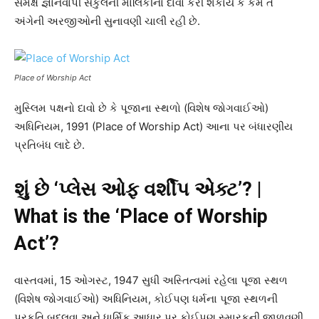
સમક્ષ જ્ઞાનવાપી સંકુલની માલિકીનો દાવો કરી શકાય કે કેમ તે
અંગેની અરજીઓની સુનાવણી ચાલી રહી છે.
Place of Worship Act
મુસ્લિમ પક્ષનો દાવો છે કે પૂજાના સ્થળો (વિશેષ જોગવાઈઓ)
અધિનિયમ, 1991 (Place of Worship Act) આના પર બંધારણીય
પ્રતિબંધ લાદે છે.
શું છે ‘પ્લેસ ઓફ વર્શીપ એક્ટ’? |
What is the ‘Place of Worship
Act’?
વાસ્તવમાં, 15 ઓગસ્ટ, 1947 સુધી અસ્તિત્વમાં રહેલા પૂજા સ્થળ
(વિશેષ જોગવાઈઓ) અધિનિયમ, કોઈપણ ધર્મના પૂજા સ્થળની
પ્રકૃતિ બદલવા અને ધાર્મિક આધાર પર કોઈપણ સ્મારકની જાળવણી