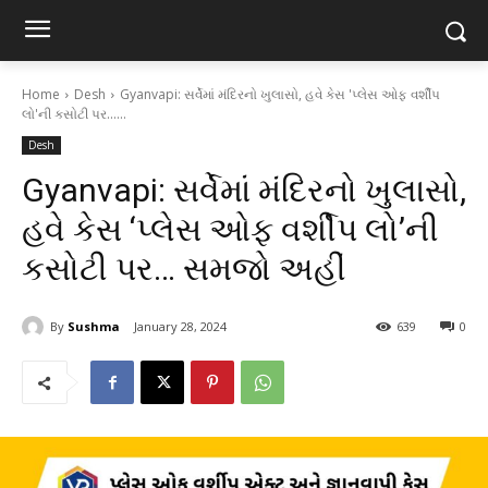
Home
Desh
Gyanvapi: સર્વેમાં મંદિરનો ખુલાસો, હવે કેસ 'પ્લેસ ઓફ વર્શીપ
લો'ની કસોટી પર......
Desh
Gyanvapi: સર્વેમાં મંદિરનો ખુલાસો,
હવે કેસ ‘પ્લેસ ઓફ વર્શીપ લો’ની
કસોટી પર… સમજો અહીં
By
Sushma
January 28, 2024
639
0