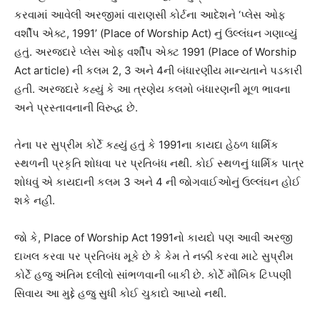
કરવામાં આવેલી અરજીમાં વારાણસી કોર્ટના આદેશને ‘પ્લેસ ઓફ
વર્શીપ એક્ટ, 1991’ (Place of Worship Act) નું ઉલ્લંઘન ગણાવ્યું
હતું. અરજદારે પ્લેસ ઓફ વર્શીપ એક્ટ 1991 (Place of Worship
Act article) ની કલમ 2, 3 અને 4ની બંધારણીય માન્યતાને પડકારી
હતી. અરજદારે કહ્યું કે આ ત્રણેય કલમો બંધારણની મૂળ ભાવના
અને પ્રસ્તાવનાની વિરુદ્ધ છે.
તેના પર સુપ્રીમ કોર્ટે કહ્યું હતું કે 1991ના કાયદા હેઠળ ધાર્મિક
સ્થળની પ્રકૃતિ શોધવા પર પ્રતિબંધ નથી. કોઈ સ્થળનું ધાર્મિક પાત્ર
શોધવું એ કાયદાની કલમ 3 અને 4 ની જોગવાઈઓનું ઉલ્લંઘન હોઈ
શકે નહીં.
જો કે, Place of Worship Act 1991નો કાયદો પણ આવી અરજી
દાખલ કરવા પર પ્રતિબંધ મૂકે છે કે કેમ તે નક્કી કરવા માટે સુપ્રીમ
કોર્ટે હજુ અંતિમ દલીલો સાંભળવાની બાકી છે. કોર્ટે મૌખિક ટિપ્પણી
સિવાય આ મુદ્દે હજુ સુધી કોઈ ચુકાદો આપ્યો નથી.