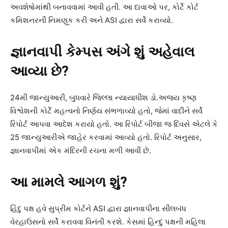
અવશેષોમાંથી બનાવવામાં આવી હતી. આ દાવાઓ પર, કોર્ટે કોર્ટ
કમિશનરની નિમણૂક કરી અને ASI દ્વારા સર્વે કરાવ્યો.
જ્ઞાનવાપી કેમ્પસ અંગે શું અહેવાલ
આવ્યા છે?
24મી જાન્યુઆરી, બુધવારે જિલ્લા ન્યાયાધીશ ડો.અજય કૃષ્ણ
વિશ્વેશની કોર્ટે મહત્વનો નિર્ણય સંભળાવ્યો હતો, જેમાં વાદીને સર્વે
રિપોર્ટ આપવા આદેશ કરાયો હતો. આ રિપોર્ટ બીજા જ દિવસે એટલે કે
25 જાન્યુઆરીએ જાહેર કરવામાં આવ્યો હતો. રિપોર્ટ અનુસાર,
જ્ઞાનવાપીમાં એક મંદિરની રચના મળી આવી છે.
આ મામલે આગળ શું?
હિંદુ પક્ષ હવે સુપ્રીમ કોર્ટને ASI દ્વારા જ્ઞાનવાપીના સીલબંધ
વેરહાઉસનો સર્વે કરાવવા વિનંતી કરશે. કેસમાં હિન્દુ પક્ષની મહિલા