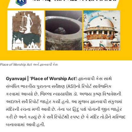
Place of Worship Act અને જ્ઞાનવાપી કેસ
Gyanvapi | ‘Place of Worship Act’:
જ્ઞાનવાપી કેસ સાથે
સંબંધિત ભારતીય પુરાતત્વ સર્વેક્ષણ (ASI)નો રિપોર્ટ સાર્વજનિક
કરવામાં આવ્યો છે. જિલ્લા ન્યાયાધીશ ડૉ. અજય કૃષ્ણ વિશ્વવેશની
અદાલતે સર્વે રિપોર્ટ જાહેર કર્યો હતો. આ મુજબ જ્ઞાનવાપી સંકુલમાં
મંદિરની રચના મળી આવી છે. તેના પર હિંદુ પક્ષે પોતાની જીત જાહેર
કરી છે અને કહ્યું છે કે સર્વે રિપોર્ટથી સ્પષ્ટ છે કે મંદિર તોડીને મસ્જિદ
બનાવવામાં આવી હતી.