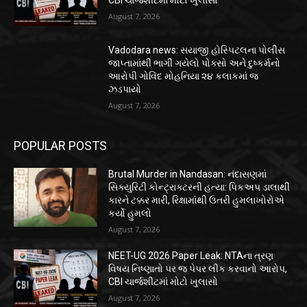
August 7, 2026
Vadodara news: સયાજી હોસ્પિટલના પોલીસ
જાપ્તામાંથી ભાગી ગયેલો પોક્સો અને દુષ્કર્મનો
આરોપી ગોવિંદ મોહનિયા ૨૪ કલાકમાં જ
ઝડપાયો
August 7, 2026
POPULAR POSTS
Brutal Murder in Nandasan: નંદાસણમાં
સિક્યુરિટી કોન્ટ્રાક્ટરની હત્યા: પિકઅપ ડાલાથી
કારને ટક્કર મારી, રિક્ષામાંથી ઉતરી હુમલાખોરોએ
કર્યો હુમલો
August 7, 2026
NEET-UG 2026 Paper Leak: NTAના ત્રણ
વિષય નિષ્ણાતો પર જ પેપર લીક કરવાનો આરોપ,
CBI ચાર્જશીટમાં મોટો ખુલાસો
August 7, 2026