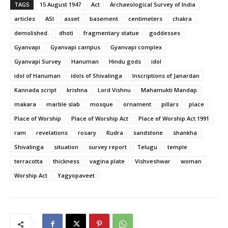
TAGS
15 August 1947
Act
Archaeological Survey of India
articles
ASI
asset
basement
centimeters
chakra
demolished.
dhoti
fragmentary statue
goddesses
Gyanvapi
Gyanvapi campus
Gyanvapi complex
Gyanvapi Survey
Hanuman
Hindu gods
idol
idol of Hanuman
idols of Shivalinga
Inscriptions of Janardan
Kannada script
krishna
Lord Vishnu
Mahamukti Mandap
makara
marble slab
mosque
ornament
pillars
place
Place of Worship
Place of Worship Act
Place of Worship Act 1991
ram
revelations
rosary
Rudra
sandstone
shankha
Shivalinga
situation
survey report
Telugu
temple
terracotta
thickness
vagina plate
Vishveshwar
woman
Worship Act
Yagyopaveet