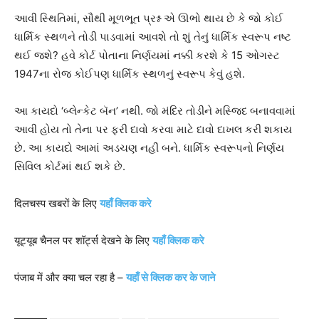
આવી સ્થિતિમાં, સૌથી મૂળભૂત પ્રશ્ન એ ઊભો થાય છે કે જો કોઈ
ધાર્મિક સ્થળને તોડી પાડવામાં આવશે તો શું તેનું ધાર્મિક સ્વરૂપ નષ્ટ
થઈ જશે? હવે કોર્ટ પોતાના નિર્ણયમાં નક્કી કરશે કે 15 ઓગસ્ટ
1947ના રોજ કોઈપણ ધાર્મિક સ્થળનું સ્વરૂપ કેવું હશે.
આ કાયદો ‘બ્લેન્કેટ બૅન’ નથી. જો મંદિર તોડીને મસ્જિદ બનાવવામાં
આવી હોય તો તેના પર ફરી દાવો કરવા માટે દાવો દાખલ કરી શકાય
છે. આ કાયદો આમાં અડચણ નહીં બને. ધાર્મિક સ્વરૂપનો નિર્ણય
સિવિલ કોર્ટમાં થઈ શકે છે.
दिलचस्प खबरों के लिए
यहाँ क्लिक करे
यूट्यूब चैनल पर शॉर्ट्स देखने के लिए
यहाँ क्लिक करे
पंजाब में और क्या चल रहा है –
यहाँ से क्लिक कर के जाने