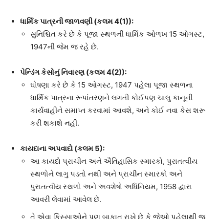
ધાર્મિક પાત્રની જાળવણી (કલમ
4(1)):
સુનિશ્ચિત કરે છે કે પૂજા સ્થળની ધાર્મિક ઓળખ 15 ઓગસ્ટ,
1947ની જેમ જ રહે છે.
પેન્ડિંગ કેસોનું નિવારણ (કલમ
4(2)):
ઘોષણા કરે છે કે 15 ઓગસ્ટ, 1947 પહેલા પૂજા સ્થળના
ધાર્મિક પાત્રના રૂપાંતરણને લગતી કોઈપણ ચાલુ કાનૂની
કાર્યવાહીને સમાપ્ત કરવામાં આવશે, અને કોઈ નવા કેસ શરૂ
કરી શકાશે નહીં.
કાયદાના અપવાદો (કલમ
5):
આ કાયદો પ્રાચીન અને ઐતિહાસિક સ્મારકો, પુરાતત્વીય
સ્થળોને લાગુ પડતો નથી અને પ્રાચીન સ્મારકો અને
પુરાતત્વીય સ્થળો અને અવશેષો અધિનિયમ, 1958 દ્વારા
આવરી લેવામાં આવેલ છે.
તે એવા કિસ્સાઓને પણ બાકાત રાખે છે કે જેઓ પહેલાથી જ