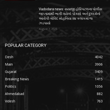
Vadodara news: સયાજી હોસ્પિટલના પોલીસ
જાપ્તામાંથી ભાગી ગયેલો પોક્સો અને દુષ્કર્મનો
આરોપી ગોવિંદ મોહનિયા ૨૪ કલાકમાં જ
ઝડપાયો
August 7, 2026
POPULAR CATEGORY
Desh
4042
Main
3906
Gujarat
3409
Breaking News
1415
Politics
1056
Ahmedabad
882
Videsh
763