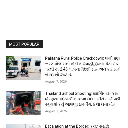
MOST POPULAR
Palitana Rural Police Crackdown: પાલીતાણા
રૂરલ પોલીસની મોટી કાર્યવાહી, દુધાળા-ઘેટી રોડ
પરથી રૂ. 2.46 લાખના વિદેશી દારૂ અને કાર સાથે
બે શખ્સો ઝડપાયા
August 7, 2026
Thailand School Shooting: થાઈલેન્ડમાં 9મા
ધોરણના વિદ્યાર્થીએ ઘરમાં દાદા-દાદીને માર્યા પછી
સ્કૂલમાં કર્યું આંધાધૂંધ ફાયરિંગ, 6 લોકોના મોત
August 7, 2026
Escalation at the Border: કચ્છ સરહદે