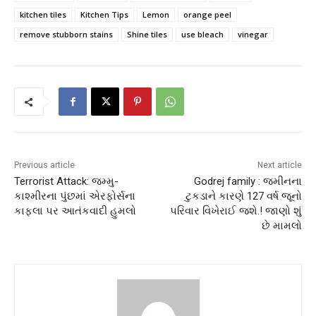
kitchen tiles
Kitchen Tips
Lemon
orange peel
remove stubborn stains
Shine tiles
use bleach
vinegar
Previous article
Next article
Terrorist Attack: જમ્મુ-
Godrej family : જમીનના
કાશ્મીરના પુંછમાં એરફોર્સના
ટુકડાને કારણે 127 વર્ષ જૂનો
કાફલા પર આતંકવાદી હુમલો
પરિવાર વિખેરાઈ જશે.! જાણો શું
છે મામલો