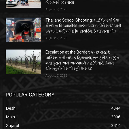
બે શખ્સો ઝડપાયા
August 7, 2026
Thailand School Shooting: થાઈલેન્ડમાં 9મા
ધોરણના વિદ્યાર્થીએ ઘરમાં દાદા-દાદીને માર્યા પછી
સ્કૂલમાં કર્યું આંધાધૂંધ ફાયરિંગ, 6 લોકોના મોત
August 7, 2026
Escalation at the Border: કચ્છ સરહદે
પાકિસ્તાનની નાપાક હિલચાલ, સર ક્રીક નજીક
નવા ડ્રોન અને અત્યાધુનિક હથિયારો તૈનાત,
ચીન-તુર્કીની મળી રહી છે મદદ
August 7, 2026
POPULAR CATEGORY
Desh
4044
Main
3906
Gujarat
3414