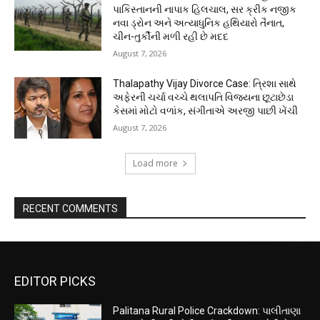
પાકિસ્તાનની નાપાક હિલચાલ, સર ક્રીક નજીક
નવા ડ્રોન અને અત્યાધુનિક હથિયારો તૈનાત,
ચીન-તુર્કીની મળી રહી છે મદદ
August 7, 2026
Thalapathy Vijay Divorce Case: ત્રિશા સાથે
અફેરની ચર્ચા વચ્ચે થલાપતિ વિજયના છૂટાછેડા
કેસમાં મોટો વળાંક, સંગીતાએ અરજી પાછી ખેંચી
August 7, 2026
Load more
RECENT COMMENTS
EDITOR PICKS
Palitana Rural Police Crackdown: પાલીતાણા