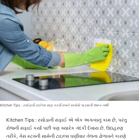
Kitchen Tips : રસોડાની ટાઈલ્સ સાફ કરતી વખતે પરસેવો પાડવાની જરૂર નથી
Kitchen Tips : રસોડાની સફાઈ એ એક અગત્યનું કામ છે, પરંતુ
રોજની સફાઈ કર્યા પછી પણ ક્યારેક ગંદકી દેખાય છે. ઉદાહરણ
તરીકે, ગેસ સ્ટવની સામેની ટાઇલ્સ ઘણીવાર તેલના ઢોળાવને કારણે