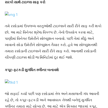
સરકો સાથે ટાઇલ્સ સાફ કરો
તમે રસોડામાં ઉપલબ્ધ વસ્તુઓથી ટાઇલ્સને સારી રીતે સાફ કરી શકો
છો. આ માટે વિનેગર શ્રેષ્ઠ વિકલ્પ છે. તેનો ઉપયોગ કરવા માટે,
પાણીમાં વિનેગર ઉમેરીને સોલ્યુશન બનાવો. પછી તેમાં મીઠું અને
ખાવાનો સોડા ઉમેરીને સોલ્યુશન તૈયાર કરો. હવે આ સોલ્યુશનથી
તમારા રસોડાની ટાઇલ્સને સારી રીતે સાફ કરો. આનાથી રસોડાની
ચીકણી ટાઇલ્સ થોડી જ મિનિટોમાં દૂર થઈ જશે.
કપૂર-ફટકડી સુગંધિત ક્લીનર બનાવશે
જો સફાઈ કર્યા પછી પણ રસોડામાં તેલ અને મસાલાની ગંધ આવતી
રહે છે, તો કપૂર-ફટકડી અને આવશ્યક તેલથી બનેલું સુગંધિત
ક્લીનર તમારા માટે યોગ્ય છે. આ માટે એક મિક્સર જારમાં કપૂર,