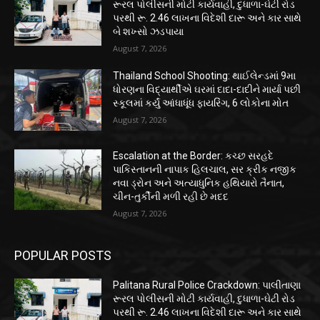
રૂરલ પોલીસની મોટી કાર્યવાહી, દુધાળા-ઘેટી રોડ
પરથી રૂ. 2.46 લાખના વિદેશી દારૂ અને કાર સાથે
બે શખ્સો ઝડપાયા
August 7, 2026
Thailand School Shooting: થાઈલેન્ડમાં 9મા
ધોરણના વિદ્યાર્થીએ ઘરમાં દાદા-દાદીને માર્યા પછી
સ્કૂલમાં કર્યું આંધાધૂંધ ફાયરિંગ, 6 લોકોના મોત
August 7, 2026
Escalation at the Border: કચ્છ સરહદે
પાકિસ્તાનની નાપાક હિલચાલ, સર ક્રીક નજીક
નવા ડ્રોન અને અત્યાધુનિક હથિયારો તૈનાત,
ચીન-તુર્કીની મળી રહી છે મદદ
August 7, 2026
POPULAR POSTS
Palitana Rural Police Crackdown: પાલીતાણા
રૂરલ પોલીસની મોટી કાર્યવાહી, દુધાળા-ઘેટી રોડ
પરથી રૂ. 2.46 લાખના વિદેશી દારૂ અને કાર સાથે