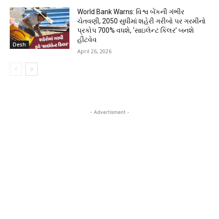
World Bank Warns: વિશ્વ બેંકની ગંભીર
ચેતવણી, 2050 સુધીમાં શહેરી ગરીબો પર ગરમીનો
પ્રકોપ 700% વધશે, ‘સાઇલેન્ટ કિલર’ બનશે
હીટવેવ
Desh
April 26, 2026
- Advertisment -