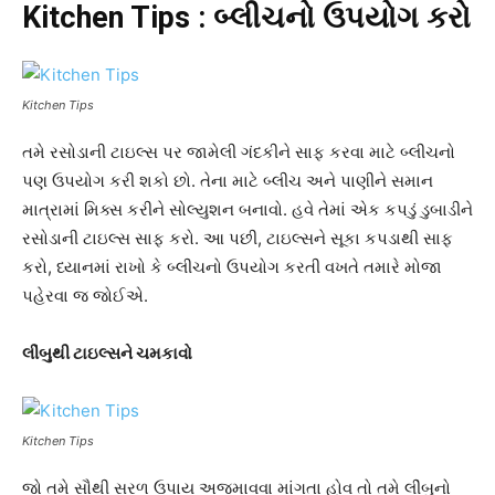
Kitchen Tips : બ્લીચનો ઉપયોગ કરો
Kitchen Tips
તમે રસોડાની ટાઇલ્સ પર જામેલી ગંદકીને સાફ કરવા માટે બ્લીચનો
પણ ઉપયોગ કરી શકો છો. તેના માટે બ્લીચ અને પાણીને સમાન
માત્રામાં મિક્સ કરીને સોલ્યુશન બનાવો. હવે તેમાં એક કપડું ડુબાડીને
રસોડાની ટાઇલ્સ સાફ કરો. આ પછી, ટાઇલ્સને સૂકા કપડાથી સાફ
કરો, ધ્યાનમાં રાખો કે બ્લીચનો ઉપયોગ કરતી વખતે તમારે મોજા
પહેરવા જ જોઈએ.
લીંબુથી ટાઇલ્સને ચમકાવો
Kitchen Tips
જો તમે સૌથી સરળ ઉપાય અજમાવવા માંગતા હોવ તો તમે લીંબુનો