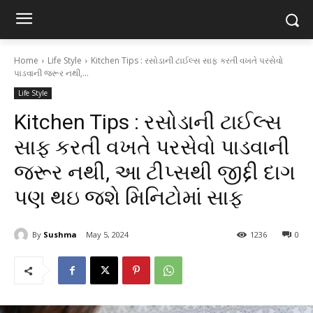
Home
Life Style
Kitchen Tips : રસોડાની ટાઈલ્સ સાફ કરતી વખતે પરસેવો
પાડવાની જરૂર નથી,...
Life Style
Kitchen Tips : રસોડાની ટાઈલ્સ
સાફ કરતી વખતે પરસેવો પાડવાની
જરૂર નથી, આ ટીપ્સથી જીદ્દી દાગ
પણ થઇ જશે મિનિટોમાં સાફ
By
Sushma
May 5, 2024
1236
0