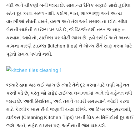
ગંદી અને ચીકણી બની જાય છે. સામાન્ય દૈનિક સફાઈ સાથે હઠીલા
સ્ટેન દૂર કરવા સરળ નથી. કઠોળ, ભાત, શાકભાજી અને અન્ય
વાનગીઓ રાંધતી વખતે, વરાળ અને તેલ અને મસાલાના છાંટા સીધા
ગેસની સામેની ટાઈલ્સ પર પડે છે, જે ડિટર્જન્ટથી તરત જ સાફ ન
કરવામાં આવે તો, ટાઈલ્સ પર ચોંટી જાય છે. હવે રસોઈ અને અન્ય
કામના કારણે ટાઇલ્સ (kitchen tiles) ને યોગ્ય રીતે સાફ કરવા માટે
પૂરતો સમય મળતો નથી.
જ્યારે ડાઘા જડ થઈ જાય છે ત્યારે તેને દૂર કરવા માટે ઘણી મહેનત
કરવી પડે છે, પરંતુ જો સફેદ ટાઈલ્સ લગાવવામાં આવે તો મહેનત વધી
જાય છે. આવી સ્થિતિમાં, અમે તમને તમારી સમસ્યાને ઓછી કરવા
માટે કેટલીક ખાસ રીતો જણાવી રહ્યા છીએ. આ ટિપ્સ અનુસરવાથી,
ટાઈલ્સ (Cleaning Kitchen Tips) પરની ચિકાસ મિનિટોમાં દૂર થઈ
જશે. અને, સફેદ ટાઇલ્સ પણ અરીસાની જેમ ચમકશે.