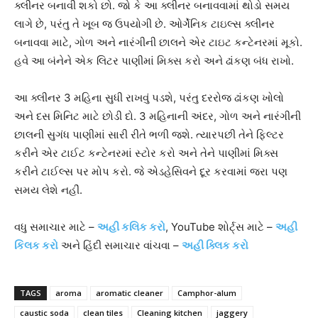
ક્લીનર બનાવી શકો છો. જો કે આ ક્લીનર બનાવવામાં થોડો સમય
લાગે છે, પરંતુ તે ખૂબ જ ઉપયોગી છે. ઓર્ગેનિક ટાઇલ્સ ક્લીનર
બનાવવા માટે, ગોળ અને નારંગીની છાલને એર ટાઇટ કન્ટેનરમાં મૂકો.
હવે આ બંનેને એક લિટર પાણીમાં મિક્સ કરો અને ઢાંકણ બંધ રાખો.
આ ક્લીનર 3 મહિના સુધી રાખવું પડશે, પરંતુ દરરોજ ઢાંકણ ખોલો
અને દસ મિનિટ માટે છોડી દો. 3 મહિનાની અંદર, ગોળ અને નારંગીની
છાલની સુગંધ પાણીમાં સારી રીતે ભળી જશે. ત્યારપછી તેને ફિલ્ટર
કરીને એર ટાઈટ કન્ટેનરમાં સ્ટોર કરો અને તેને પાણીમાં મિક્સ
કરીને ટાઈલ્સ પર મોપ કરો. જે એડહેસિવને દૂર કરવામાં જરા પણ
સમય લેશે નહીં.
વધુ સમાચાર માટે –
અહી કલિક કરો
, YouTube શોર્ટ્સ માટે –
અહી
કિલક કરો
અને હિંદી સમાચાર વાંચવા –
અહી ક્લિક કરો
TAGS
aroma
aromatic cleaner
Camphor-alum
caustic soda
clean tiles
Cleaning kitchen
jaggery