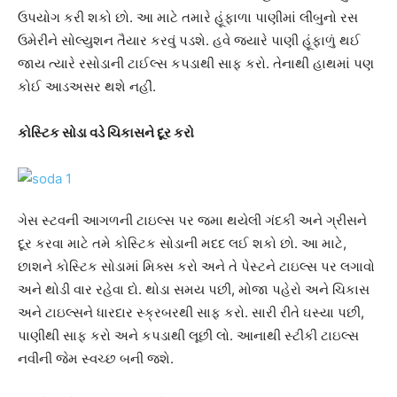
ઉપયોગ કરી શકો છો. આ માટે તમારે હૂંફાળા પાણીમાં લીંબુનો રસ
ઉમેરીને સોલ્યુશન તૈયાર કરવું પડશે. હવે જ્યારે પાણી હૂંફાળું થઈ
જાય ત્યારે રસોડાની ટાઈલ્સ કપડાથી સાફ કરો. તેનાથી હાથમાં પણ
કોઈ આડઅસર થશે નહીં.
કોસ્ટિક સોડા વડે ચિકાસને દૂર કરો
ગેસ સ્ટવની આગળની ટાઇલ્સ પર જમા થયેલી ગંદકી અને ગ્રીસને
દૂર કરવા માટે તમે કોસ્ટિક સોડાની મદદ લઈ શકો છો. આ માટે,
છાશને કોસ્ટિક સોડામાં મિક્સ કરો અને તે પેસ્ટને ટાઇલ્સ પર લગાવો
અને થોડી વાર રહેવા દો. થોડા સમય પછી, મોજા પહેરો અને ચિકાસ
અને ટાઇલ્સને ધારદાર સ્ક્રબરથી સાફ કરો. સારી રીતે ઘસ્યા પછી,
પાણીથી સાફ કરો અને કપડાથી લૂછી લો. આનાથી સ્ટીકી ટાઇલ્સ
નવીની જેમ સ્વચ્છ બની જશે.