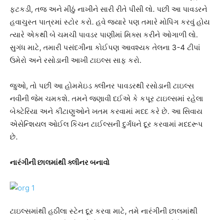
ફટકડી, તજ અને મીઠું નાખીને સારી રીતે પીસી લો. પછી આ પાવડરને
હવાચુસ્ત પાત્રમાં સ્ટોર કરો. હવે જ્યારે પણ તમારે મોપિંગ કરવું હોય
ત્યારે એકથી બે ચમચી પાવડર પાણીમાં મિક્સ કરીને ઓગાળી લો.
સુગંધ માટે, તમારી પસંદગીના કોઈપણ આવશ્યક તેલના 3-4 ટીપાં
ઉમેરો અને રસોડાની આખી ટાઇલ્સ સાફ કરો.
જુઓ, તો પછી આ હોમમેઇડ ક્લીનર પાવડરથી રસોડાની ટાઇલ્સ
નવીની જેમ ચમકશે. તમને જણાવી દઈએ કે કપૂર ટાઇલ્સમાં રહેલા
બેક્ટેરિયા અને કીટાણુઓને ખતમ કરવામાં મદદ કરે છે. આ સિવાય
એસેન્શિયલ ઓઈલ કિચન ટાઈલ્સની દુર્ગંધને દૂર કરવામાં મદદરૂપ
છે.
નારંગીની છાલમાંથી ક્લીનર બનાવો
ટાઇલ્સમાંથી હઠીલા સ્ટેન દૂર કરવા માટે, તમે નારંગીની છાલમાંથી