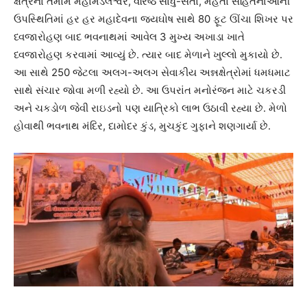
ક્ષેત્રના તમામ મહામંડલેશ્વર, વરિષ્ઠ સાધુ-સંતો, મહંતો સહિતનાઓની
ઉપસ્થિતિમાં હર હર મહાદેવના જયઘોષ સાથે 80 ફૂટ ઊંચા શિખર પર
ધ્વજારોહણ બાદ ભવનાથમાં આવેલ 3 મુખ્ય અખાડા ખાતે
ધ્વજારોહણ કરવામાં આવ્યું છે. ત્યાર બાદ મેળાને ખુલ્લો મુકાયો છે.
આ સાથે 250 જેટલા અલગ-અલગ સેવાકીય અન્નક્ષેત્રોમાં ધમધમાટ
સાથે સંચાર જોવા મળી રહ્યો છે. આ ઉપરાંત મનોરંજન માટે ચકરડી
અને ચકડોળ જેવી રાઇડનો પણ યાત્રિકો લાભ ઉઠાવી રહ્યા છે. મેળો
હોવાથી ભવનાથ મંદિર, દામોદર કુંડ, મુચકુંદ ગુફાને શણગાર્યા છે.