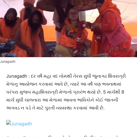
Junagadh
Junagadh : દર વર્ષે મહા વદ નોમથી તેરસ સુધી જુનાગઢ શિવરાત્રી
મેળાનુ આયોજન કરવામાં આવે છે, ત્યારે આ વર્ષે પણ ભવનાથમાં
પરંપરા મુજબ મહાશિવરાત્રી મેળાનો પ્રારંભ થયો છે. 5 માર્ચથી 8
માર્ચ સુધી ચાલનારા આ મેળામાં આવતા ભાવિકોને કોઈ જાતની
અગવડ ન પડે તે માટે પુરતી વ્યવસ્થા કરવામાં આવી છે.