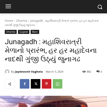
Home
Dharma
Junagadh : મહાશિવરાત્રી મેળાનો પ્રારંભ, હર હર મહાદેવના
નાદથી ગુંજી ઉઠ્યું જુનાગઢ
Dharma
Gujarat
Main
Junagadh : મહાશિવરાત્રી
મેળાનો પ્રારંભ, હર હર મહાદેવના
નાદથી ગુંજી ઉઠ્યું જુનાગઢ
By
Jaydevsinh Vaghela
March 5, 2024
882
0