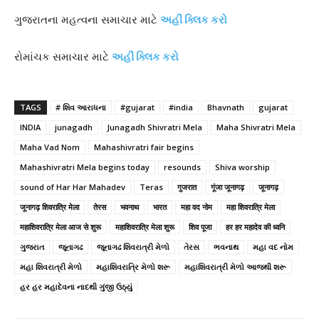
ગુજરાતના મહત્વના સમાચાર માટે
અહીં ક્લિક કરો
રોમાંચક સમાચાર માટે
અહીં ક્લિક કરો
TAGS
# શિવ આરાધના
#gujarat
#india
Bhavnath
gujarat
INDIA
junagadh
Junagadh Shivratri Mela
Maha Shivratri Mela
Maha Vad Nom
Mahashivratri fair begins
Mahashivratri Mela begins today
resounds
Shiva worship
sound of Har Har Mahadev
Teras
गुजरात
गूंजा जूनागढ़
जूनागढ़
जूनागढ़ शिवरात्रि मेला
तेरस
भवनाथ
भारत
महा वद नोम
महा शिवरात्रि मेला
महाशिवरात्रि मेला आज से शुरू
महाशिवरात्रि मेला शुरू
शिव पूजा
हर हर महादेव की ध्वनि
ગુજરાત
જૂનાગઢ
જૂનાગઢ શિવરાત્રી મેળો
તેરસ
ભવનાથ
મહા વદ નોમ
મહા શિવરાત્રી મેળો
મહાશિવરાત્રિ મેળો શરૂ
મહાશિવરાત્રી મેળો આજથી શરૂ
હર હર મહાદેવના નાદથી ગુંજી ઉઠ્યું