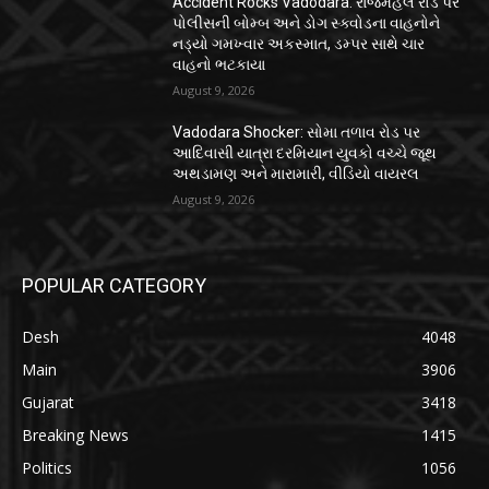
Accident Rocks Vadodara: રાજમહેલ રોડ પર
પોલીસની બોમ્બ અને ડોગ સ્ક્વોડના વાહનોને
નડ્યો ગમખ્વાર અકસ્માત, ડમ્પર સાથે ચાર
વાહનો ભટકાયા
August 9, 2026
Vadodara Shocker: સોમા તળાવ રોડ પર
આદિવાસી યાત્રા દરમિયાન યુવકો વચ્ચે જૂથ
અથડામણ અને મારામારી, વીડિયો વાયરલ
August 9, 2026
POPULAR CATEGORY
Desh
4048
Main
3906
Gujarat
3418
Breaking News
1415
Politics
1056