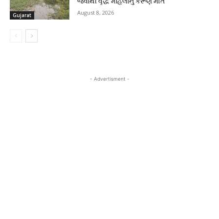
જવાથી વૃદ્ધ મહિલાનું કરૂણ મોત
August 8, 2026
Gujarat
- Advertisment -