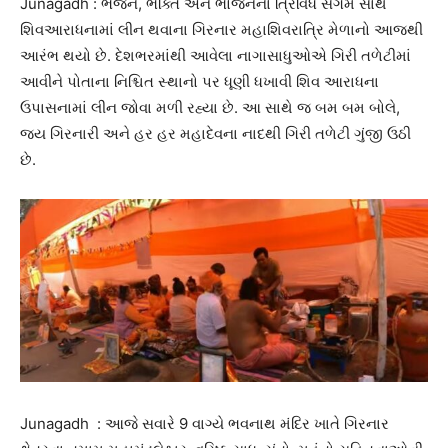
Junagadh : ભજન, ભક્તિ અને ભોજનના ત્રિવિધ સંગમ સાથે
શિવઆરાધનામાં લીન થવાના ગિરનાર મહાશિવરાત્રિ મેળાનો આજથી
આરંભ થયો છે. દેશભરમાંથી આવેલા નાગાસાધુઓએ ગિરી તળેટીમાં
આવીને પોતાના નિશ્ચિત સ્થાનો પર ધૂણી ધખાવી શિવ આરાધના
ઉપાસનામાં લીન જોવા મળી રહ્યા છે. આ સાથે જ બમ બમ બોલે,
જય ગિરનારી અને હર હર મહાદેવના નાદથી ગિરી તળેટી ગુંજી ઉઠી
છે.
Junagadh : આજે સવારે 9 વાગ્યે ભવનાથ મંદિર ખાતે ગિરનાર