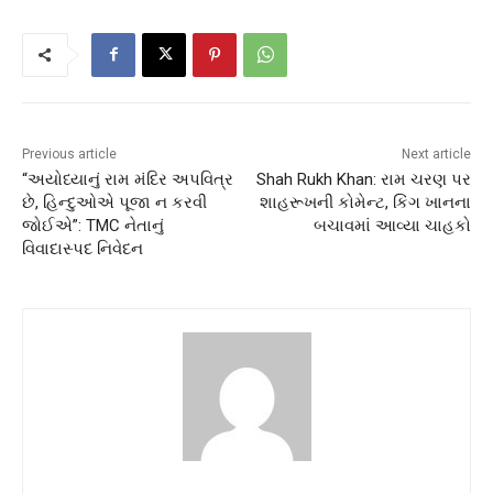
Previous article
Next article
“અયોધ્યાનું રામ મંદિર અપવિત્ર
Shah Rukh Khan: રામ ચરણ પર
છે, હિન્દુઓએ પૂજા ન કરવી
શાહરૂખની કોમેન્ટ, કિંગ ખાનના
જોઈએ”: TMC નેતાનું
બચાવમાં આવ્યા ચાહકો
વિવાદાસ્પદ નિવેદન