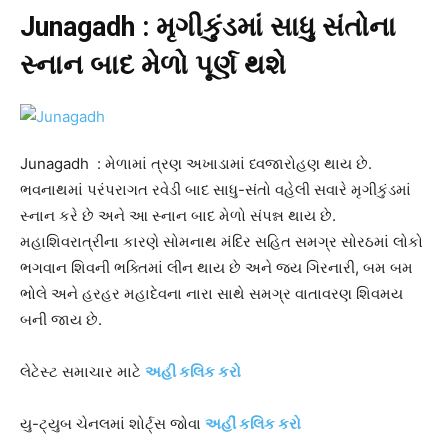
Junagadh : મૃગીકુંડમાં સાધુ સંતોના
સ્નાન બાદ મેળો પૂર્ણ થશે
Junagadh : મેળામાં ત્રણ અખાડામાં ધ્વજારોહણ થાય છે.
ભવનાથમાં પરંપરાગત રવેડી બાદ સાધુ-સંતો વહેલી સવારે મૃગીકુંડમાં
સ્નાન કરે છે અને આ સ્નાન બાદ મેળો સંપન્ન થાય છે.
મહાશિવરાત્રીના કારણે સોમનાથ મંદિર સહિત સમગ્ર સોરઠમાં લોકો
ભગવાન શિવની ભક્તિમાં લીન થાય છે અને જય ગિરનારી, બમ બમ
ભોલે અને હરહર મહાદેવના નારા સાથે સમગ્ર વાતાવરણ શિવમય
બની જાય છે.
લેટેસ્ટ સમાચાર માટે
અહી કલિક કરો
યુ-ટ્યુબ ચેનલમાં શોર્ટ્સ જોવા
અહીં કલિક કરો