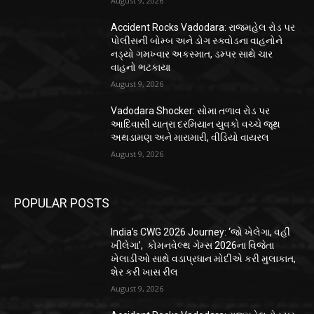
August 9, 2026
Accident Rocks Vadodara: રાજમહેલ રોડ પર
પોલીસની બોમ્બ અને ડોગ સ્ક્વોડના વાહનોને
નડ્યો ગમખ્વાર અકસ્માત, ડમ્પર સાથે ચાર
વાહનો ભટકાયા
August 9, 2026
Vadodara Shocker: સોમા તળાવ રોડ પર
આદિવાસી યાત્રા દરમિયાન યુવકો વચ્ચે જૂથ
અથડામણ અને મારામારી, વીડિયો વાયરલ
August 9, 2026
POPULAR POSTS
India’s CWG 2026 Journey: ‘જો ખેલેગા, વહીં
ખીલેગા’, કોમનવેલ્થ ગેમ્સ 2026ના વિજેતા
ખેલાડીઓ સાથે વડાપ્રધાન મોદીએ કરી મુલાકાત,
શેર કરી ખાસ રીલ
August 9, 2026