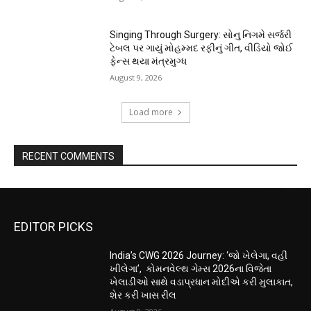
Singing Through Surgery: સોનુ નિગમે સર્જરી
ટેબલ પર ગાયું મોહમ્મદ રફીનું ગીત, વીડિયો જોઈ
ફેન્સ થયા મંત્રમુગ્ધ
August 9, 2026
Load more
RECENT COMMENTS
EDITOR PICKS
India’s CWG 2026 Journey: ‘જો ખેલેગા, વહીં
ખીલેગા’, કોમનવેલ્થ ગેમ્સ 2026ના વિજેતા
ખેલાડીઓ સાથે વડાપ્રધાન મોદીએ કરી મુલાકાત,
શેર કરી ખાસ રીલ