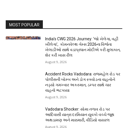
MOST POPULAR
India’s CWG 2026 Journey: ‘જો ખેલેગા, વહીં
ખીલેગા’, કોમનવેલ્થ ગેમ્સ 2026ના વિજેતા
ખેલાડીઓ સાથે વડાપ્રધાન મોદીએ કરી મુલાકાત,
શેર કરી ખાસ રીલ
August 9, 2026
Accident Rocks Vadodara: રાજમહેલ રોડ પર
પોલીસની બોમ્બ અને ડોગ સ્ક્વોડના વાહનોને
નડ્યો ગમખ્વાર અકસ્માત, ડમ્પર સાથે ચાર
વાહનો ભટકાયા
August 9, 2026
Vadodara Shocker: સોમા તળાવ રોડ પર
આદિવાસી યાત્રા દરમિયાન યુવકો વચ્ચે જૂથ
અથડામણ અને મારામારી, વીડિયો વાયરલ
August 9, 2026