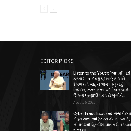
EDITOR PICKS
Listen to the Youth: ‘આપણી પેઢી
કરતા Gen-Z વધુ પ્રમાણિક અને
દેશભક્ત’, મોહન ભાગવતનું મોટું
નિવેદન, જંતર-મંતર આંદોલન અને
શિક્ષણ પ્રણાલી પર કરી ખુલીને...
August 6, 2026
Cyber Fraud Exposed: રાજકોટન
ખેડૂત સાથે આફ્રિકન ગેંગની ઠગાઈ, 
ની મદદથી હિન્દીમાં વાત કરી પડાવ્ય
₹૬.૩૧ લાખ