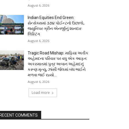
August 6, 2026
Indian Equities End Green:
સેન્સેક્સમાં ૩૭૪ પોઈન્ટનો ઉછાળો,
જ્યુનિપર ગ્રીન એનર્જીનું શાનદાર
લિસ્ટિંગ
August 6, 2026
Tragic Road Mishap: માફિયા અતીક
અહેમદના પરિવાર પર વધુ એક આફત:
અકસ્માતમાં પુત્ર અબાન અહેમદનું
કરૂણ મૃત્યુ, ઝાંસી જેલમાં બંધ ભાઈને
મળવા જઈ રહ્યો...
August 6, 2026
Load more
RECENT COMMENTS