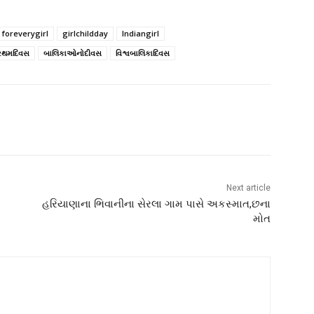
foreverygirl
girlchildday
Indiangirl
્રથમદિવસ
બાલિકાઓનોદીવસ
વિશ્વબાલિકાદિવસ
Next article
હરિયાણાના ભિવાનીના સેરલા ગામ પાસે અકસ્માત,છના
મોત