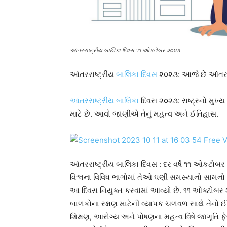
આંતરરાષ્ટ્રીય બાલિકા દિવસ ૧૧ ઓક્ટોબર ૨૦૨૩
આંતરરાષ્ટ્રીય
બાલિકા દિવસ
૨૦૨૩: આજે છે આંતરરા
આંતરરાષ્ટ્રીય બાલિકા
દિવસ ૨૦૨૩: રાષ્ટ્રનો મુખ્
માટે છે. આવો જાણીએ તેનું મહત્વ અને ઈતિહાસ.
આંતરરાષ્ટ્રીય બાલિકા દિવસ : દર વર્ષે ૧૧ ઓકટોબર
વિશ્વના વિવિધ ભાગોમાં તેઓ ઘણી સમસ્યાનો સામ
આ દિવસ નિયુક્ત કરવામાં આવ્યો છે. ૧૧ ઓક્ટોબર
બાળકોના રક્ષણ માટેની વ્યાપક ચળવળ સાથે તેનો ઈ
શિક્ષણ, આરોગ્ય અને પોષણના મહત્વ વિષે જાગૃતિ ફ