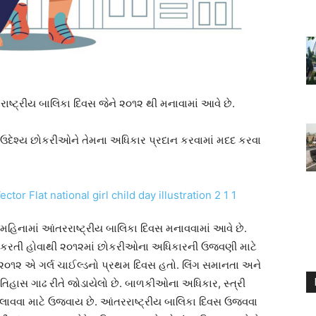
ષ્ટ્રીય બાલિકા દિવસ જેને ૨૦૧૨ થી મનાવામાં આવે છે.
ય ઉદેશ્ય છોકરીઓને તેમના અધિકાર પ્રદાન કરવામાં મદદ કરવા
 મહિનામાં આંતરરાષ્ટ્રીય બાલિકા દિવસ મનાવવામાં આવે છે.
નો કરતી હોવાથી ૨૦૧૨માં છોકરીઓના અધિકારની ઉજવણી માટે
 ૨૦૧૨ એ ગર્લ ચાઈલ્ડનો પ્રથમ દિવસ હતો. લિંગ સમાનતા અને
તિહાસ ગાઢ રીતે જોડાયેલો છે. બાળકીઓના અધિકાર, સ્ત્રી
ેલાવવા માટે ઉજવાય છે. આંતરરાષ્ટ્રીય બાલિકા દિવસ ઉજવવા