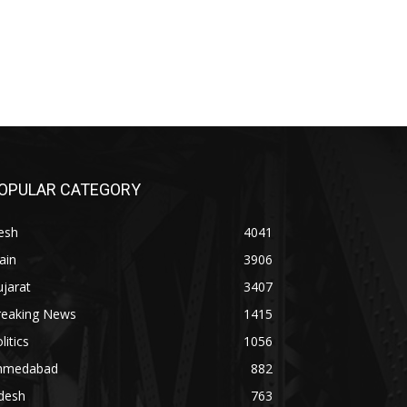
OPULAR CATEGORY
esh
4041
ain
3906
jarat
3407
reaking News
1415
litics
1056
hmedabad
882
desh
763