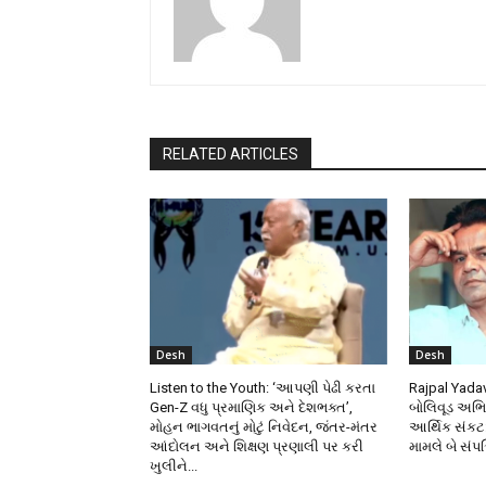
RELATED ARTICLES
Desh
Desh
Listen to the Youth: ‘આપણી પેઢી કરતા
Rajpal Yadav
Gen-Z વધુ પ્રમાણિક અને દેશભક્ત’,
બોલિવૂડ અભિ
મોહન ભાગવતનું મોટું નિવેદન, જંતર-મંતર
આર્થિક સંકટ:
આંદોલન અને શિક્ષણ પ્રણાલી પર કરી
મામલે બે સંપ
ખુલીને...