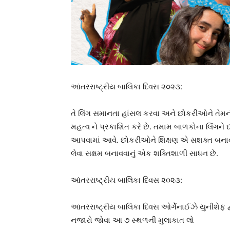
આંતરરાષ્ટ્રીય બાલિકા દિવસ ૨૦૨૩:
તે લિંગ સમાનતા હાંસલ કરવા અને છોકરીઓને તેમની 
મહત્વ ને પ્રકાશિત કરે છે. તમામ બાળકોના લિંગને ધ
આપવામાં આવે. છોકરીઓને શિક્ષણ એ સશક્ત બનાવવા
લેવા સક્ષમ બનાવવાનું એક શક્તિશાળી સાધન છે.
આંતરરાષ્ટ્રીય બાલિકા દિવસ ૨૦૨૩:
આંતરરાષ્ટ્રીય બાલિકા દિવસ ઓર્ગેનાઈઝે યુનીશેફ દ
નજારો જોવા આ ૭ સ્થળની મુલાકાત લો