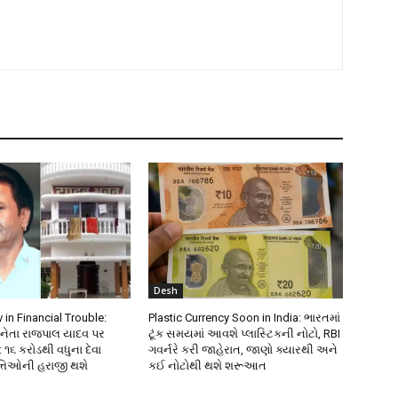
Desh
 in Financial Trouble:
Plastic Currency Soon in India: ભારતમાં
નેતા રાજપાલ યાદવ પર
ટૂંક સમયમાં આવશે પ્લાસ્ટિકની નોટો, RBI
 ૧૬ કરોડથી વધુના દેવા
ગવર્નરે કરી જાહેરાત, જાણો ક્યારથી અને
ત્તિઓની હરાજી થશે
કઈ નોટોથી થશે શરૂઆત