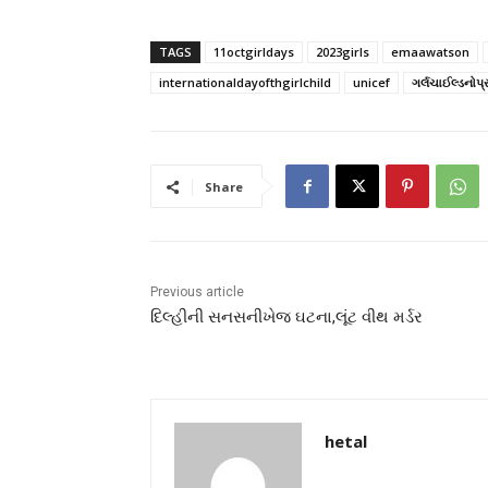
TAGS
11octgirldays
2023girls
emaawatson
internationaldayofthgirlchild
unicef
ગર્લચાઈલ્ડનોપ
Share
Previous article
દિલ્હીની સનસનીખેજ ઘટના,લૂંટ વીથ મર્ડર
hetal