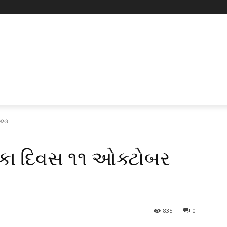
૦૨૩
િકા દિવસ ૧૧ ઓક્ટોબર
835
0