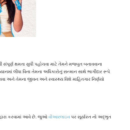
સંપૂર્ણ ક્ષમતા સુધી પહોચવા માટે તેમને મજબુત બનાવવાના
્યાનમાં લીધા વિના તેમના અધિકારોનું સન્માન સાથે ભાગીદાર રૂપે
 અને તેમના જીવન અને સ્વાસ્થ્ય વિશે માહિતગાર નિર્ણયો
્વારા કરવામાં આવે છે. જુઓ
વીઆરલાઇવ
પર સૂર્યાસ્ત નો અદ્ભુત