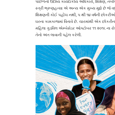
પાછળનો ઉદેશ્ય કાયદાકીય અધિકારો, શિક્ષણ, તબીબી સ
સ્ત્રી ભ્રૂણહત્યા એ અન્ય એક મુખ્ય મુદ્દો છે જે
શિક્ષણની કોઈ પહોંચ નથી, ૫ થી ૧૪ વર્ષની છોક
ઘરના કામકાજમાં વિતાવે છે. ચારમાંથી એક છોકરીના
મહિલા ગુડવિલ એમ્બેસેડર ઓક્ટોબર ૧૧ ૨૦૧૬ ના 
તેનો અંત લાવાની પહેલ કરેલી.