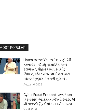
MOST POPULAR
Listen to the Youth: ‘આપણી પેઢી
કરતા Gen-Z વધુ પ્રમાણિક અને
દેશભક્ત’, મોહન ભાગવતનું મોટું
નિવેદન, જંતર-મંતર આંદોલન અને
શિક્ષણ પ્રણાલી પર કરી ખુલીને...
August 6, 2026
Cyber Fraud Exposed: રાજકોટના
ખેડૂત સાથે આફ્રિકન ગેંગની ઠગાઈ, AI
ની મદદથી હિન્દીમાં વાત કરી પડાવ્યા
₹૬.૩૧ લાખ