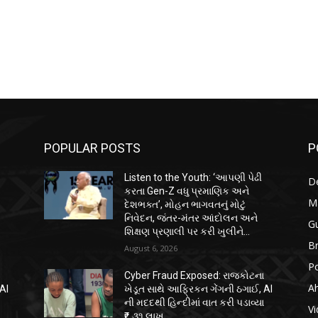
POPULAR POSTS
P
Listen to the Youth: ‘આપણી પેઢી
D
કરતા Gen-Z વધુ પ્રમાણિક અને
M
દેશભક્ત’, મોહન ભાગવતનું મોટું
નિવેદન, જંતર-મંતર આંદોલન અને
Gu
શિક્ષણ પ્રણાલી પર કરી ખુલીને...
B
August 6, 2026
Po
ા
Cyber Fraud Exposed: રાજકોટના
A
AI
ખેડૂત સાથે આફ્રિકન ગેંગની ઠગાઈ, AI
ા
ની મદદથી હિન્દીમાં વાત કરી પડાવ્યા
Vi
₹૬.૩૧ લાખ