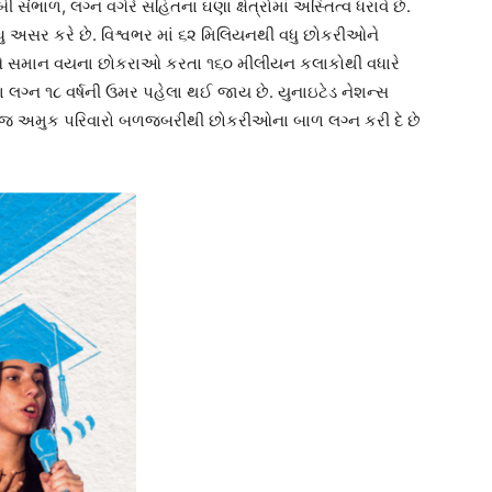
ંભાળ, લગ્ન વગેરે સહિતના ઘણા ક્ષેત્રોમાં અસ્તિત્વ ધરાવે છે.
 વધુ અસર કરે છે. વિશ્વભર માં ૬૨ મિલિયનથી વધુ છોકરીઓને
રીઓ સમાન વયના છોકરાઓ કરતા ૧૬૦ મીલીયન કલાકોથી વધારે
 લગ્ન ૧૮ વર્ષની ઉમર પહેલા થઈ જાય છે. યુનાઇટેડ નેશન્સ
રોજ અમુક પરિવારો બળજબરીથી છોકરીઓના બાળ લગ્ન કરી દે છે