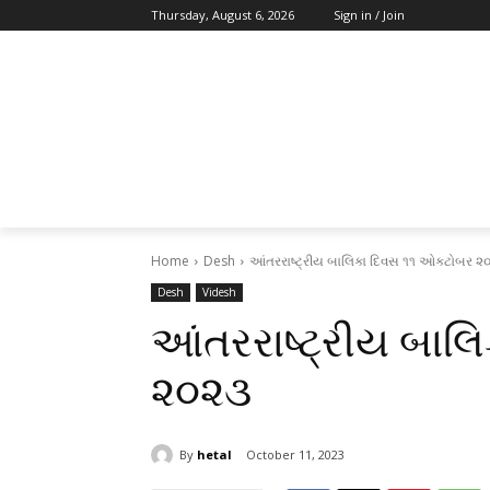
Thursday, August 6, 2026
Sign in / Join
Home
Desh
આંતરરાષ્ટ્રીય બાલિકા દિવસ ૧૧ ઓક્ટોબર ૨
Desh
Videsh
આંતરરાષ્ટ્રીય બાલ
૨૦૨૩
By
hetal
October 11, 2023