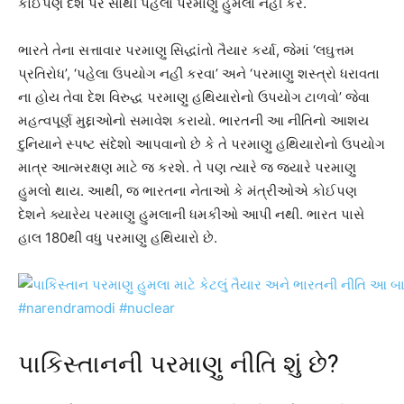
કોઈપણ દેશ પર સૌથી પહેલા પરમાણુ હુમલો નહીં કરે.
ભારતે તેના સત્તાવાર પરમાણુ સિદ્ધાંતો તૈયાર કર્યા, જેમાં ‘લઘુત્તમ
પ્રતિરોધ’, ‘પહેલા ઉપયોગ નહીં કરવા’ અને ‘પરમાણુ શસ્ત્રો ધરાવતા
ના હોય તેવા દેશ વિરુદ્ધ પરમાણુ હથિયારોનો ઉપયોગ ટાળવો’ જેવા
મહત્વપૂર્ણ મુદ્દાઓનો સમાવેશ કરાયો. ભારતની આ નીતિનો આશય
દુનિયાને સ્પષ્ટ સંદેશો આપવાનો છે કે તે પરમાણુ હથિયારોનો ઉપયોગ
માત્ર આત્મરક્ષણ માટે જ કરશે. તે પણ ત્યારે જ જ્યારે પરમાણુ
હુમલો થાય. આથી, જ ભારતના નેતાઓ કે મંત્રીઓએ કોઈપણ
દેશને ક્યારેય પરમાણુ હુમલાની ધમકીઓ આપી નથી. ભારત પાસે
હાલ 180થી વધુ પરમાણુ હથિયારો છે.
પાકિસ્તાનની પરમાણુ નીતિ શું છે?