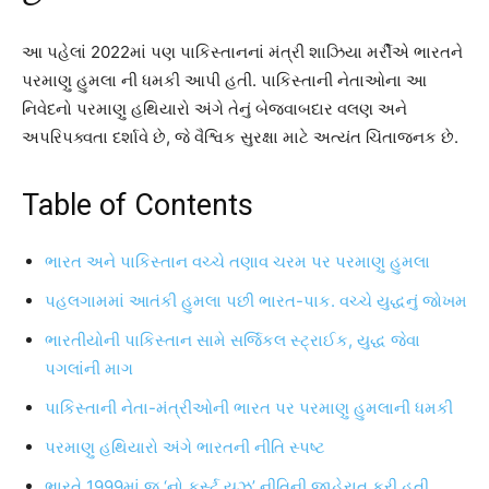
આ પહેલાં 2022માં પણ પાકિસ્તાનનાં મંત્રી શાઝિયા મર્રીએ ભારતને
પરમાણુ હુમલા ની ધમકી આપી હતી. પાકિસ્તાની નેતાઓના આ
નિવેદનો પરમાણુ હથિયારો અંગે તેનું બેજવાબદાર વલણ અને
અપરિપક્વતા દર્શાવે છે, જે વૈશ્વિક સુરક્ષા માટે અત્યંત ચિંતાજનક છે.
Table of Contents
ભારત અને પાકિસ્તાન વચ્ચે તણાવ ચરમ પર પરમાણુ હુમલા
પહલગામમાં આતંકી હુમલા પછી ભારત-પાક. વચ્ચે યુદ્ધનું જોખમ
ભારતીયોની પાકિસ્તાન સામે સર્જિકલ સ્ટ્રાઈક, યુદ્ધ જેવા
પગલાંની માગ
પાકિસ્તાની નેતા-મંત્રીઓની ભારત પર પરમાણુ હુમલાની ધમકી
પરમાણુ હથિયારો અંગે ભારતની નીતિ સ્પષ્ટ
ભારતે 1999માં જ ‘નો ફર્સ્ટ યુઝ’ નીતિની જાહેરાત કરી હતી