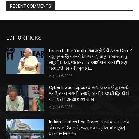
RECENT COMMENTS
EDITOR PICKS
Listen to the Youth: ‘આપણી પેઢી કરતા Gen-Z
વધુ પ્રમાણિક અને દેશભક્ત’, મોહન ભાગવતનું
મોટું નિવેદન, જંતર-મંતર આંદોલન અને શિક્ષણ
પ્રણાલી પર કરી ખુલીને...
August 6, 2026
Cyber Fraud Exposed: રાજકોટના ખેડૂત સાથે
આફ્રિકન ગેંગની ઠગાઈ, AI ની મદદથી હિન્દીમાં
વાત કરી પડાવ્યા ₹૬.૩૧ લાખ
August 6, 2026
Indian Equities End Green: સેન્સેક્સમાં ૩૭૪
પોઈન્ટનો ઉછાળો, જ્યુનિપર ગ્રીન એનર્જીનું
શાનદાર લિસ્ટિંગ