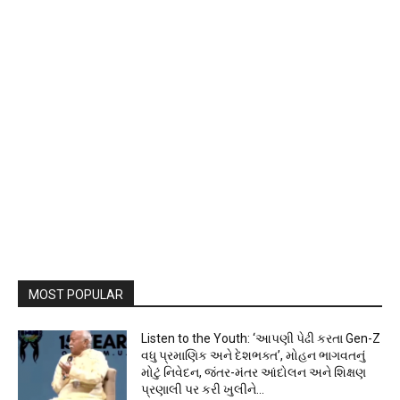
MOST POPULAR
Listen to the Youth: ‘આપણી પેઢી કરતા Gen-Z
વધુ પ્રમાણિક અને દેશભક્ત’, મોહન ભાગવતનું
મોટું નિવેદન, જંતર-મંતર આંદોલન અને શિક્ષણ
પ્રણાલી પર કરી ખુલીને...