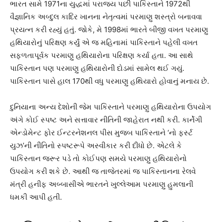
ભારત સામે 1971ના યુદ્ધમાં પરાજય પછી પાકિસ્તાને 1972થી
વૈજ્ઞાનિક અબ્દુલ કાદિર ખાનના નેતૃત્વમાં પરમાણુ શસ્ત્રો બનાવવા
પ્રયત્ન કરી રહ્યું હતું. જોકે, મે 1998માં ભારતે બીજી વખત પરમાણુ
હથિયારોનું પરિક્ષણ કર્યું એ જ મહિનામાં પાકિસ્તાને પહેલી વખત
સફળતાપૂર્વક પરમાણુ હથિયારોના પરિક્ષણ કર્યા હતા. આ સાથે
પાકિસ્તાન પણ પરમાણુ હથિયારોની દોડમાં સામેલ થઈ ગયું.
પાકિસ્તાન પાસે હાલ 170થી વધુ પરમાણુ હથિયારો હોવાનું મનાય છે.
દુનિયાના અન્ય દેશોની જેમ પાકિસ્તાને પરમાણુ હથિયારોના ઉપયોગ
અંગે કોઈ સ્પષ્ટ અને સત્તાવાર નીતિની જાહેરાત નથી કરી. કાર્નેગી
એન્ડોમેન્ટ ફોર ઈન્ટરનેશનલ પીસ મુજબ પાકિસ્તાને ‘નો ફર્સ્ટ
યુઝ’ની નીતિનો સ્પષ્ટરૂપે અસ્વીકાર કરી દીધો છે. એટલે કે
પાકિસ્તાન જરૂર પડે તો કોઈપણ સમયે પરમાણુ હથિયારોનો
ઉપયોગ કરી શકે છે. આથી જ તાજેતરમાં જ પાકિસ્તાનના રેલવે
મંત્રી હનીફ અબ્બાસીએ ભારતને ખુલ્લેઆમ પરમાણુ હુમલાની
ધમકી આપી હતી.