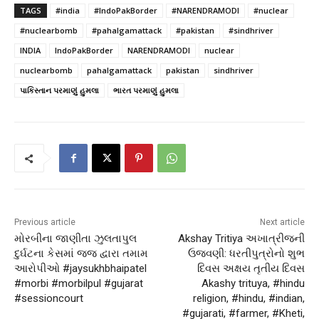
TAGS
#india
#IndoPakBorder
#NARENDRAMODI
#nuclear
#nuclearbomb
#pahalgamattack
#pakistan
#sindhriver
INDIA
IndoPakBorder
NARENDRAMODI
nuclear
nuclearbomb
pahalgamattack
pakistan
sindhriver
પાકિસ્તાન પરમાણું હુમલા
ભારત પરમાણું હુમલા
Previous article
Next article
મોરબીના જાણીતા ઝુલતાપુલ
Akshay Tritiya અખાત્રીજની
દુર્ઘટના કેસમાં જજ દ્વારા તમામ
ઉજવણી: ધરતીપુત્રોનો શુભ
આરોપીઓ #jaysukhbhaipatel
દિવસ અક્ષય તૃતીય દિવસ
#morbi #morbilpul #gujarat
Akashy trituya, #hindu
#sessioncourt
religion, #hindu, #indian,
#gujarati, #farmer, #Kheti,