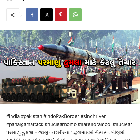
#india #pakistan #IndoPakBorder #sindhriver
#pahalgamattack #nuclearbomb #narendramodi #nuclear
પરમાણુ હુમલા – જમ્મુ-કાશ્મીરના પહલગામમાં બૈસારન ખીણમાં