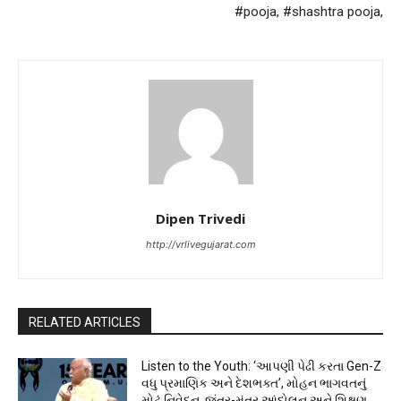
#pooja, #shashtra pooja,
Dipen Trivedi
http://vrlivegujarat.com
RELATED ARTICLES
Listen to the Youth: ‘આપણી પેઢી કરતા Gen-Z
વધુ પ્રમાણિક અને દેશભક્ત’, મોહન ભાગવતનું
મોટું નિવેદન, જંતર-મંતર આંદોલન અને શિક્ષણ