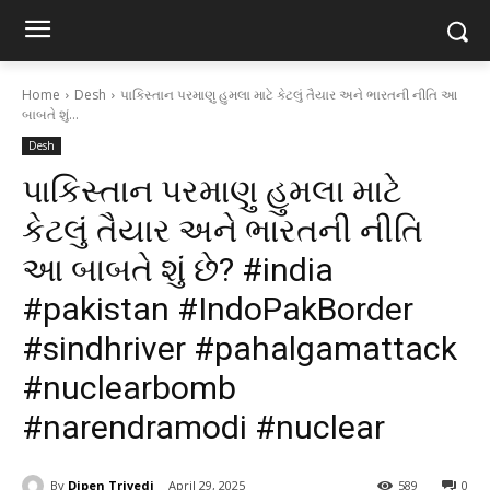
Home
Desh
પાકિસ્તાન પરમાણુ હુમલા માટે કેટલું તૈયાર અને ભારતની નીતિ આ
બાબતે શું...
Desh
પાકિસ્તાન પરમાણુ હુમલા માટે
કેટલું તૈયાર અને ભારતની નીતિ
આ બાબતે શું છે? #india
#pakistan #IndoPakBorder
#sindhriver #pahalgamattack
#nuclearbomb
#narendramodi #nuclear
By
Dipen Trivedi
April 29, 2025
589
0