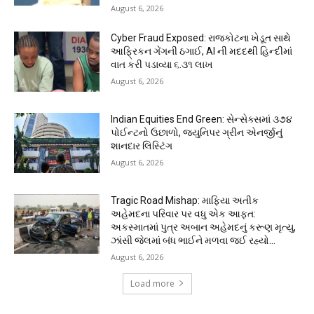
August 6, 2026
Cyber Fraud Exposed: રાજકોટના ખેડૂત સાથે
આફ્રિકન ગેંગની ઠગાઈ, AI ની મદદથી હિન્દીમાં
વાત કરી પડાવ્યા ₹૬.૩૧ લાખ
August 6, 2026
Indian Equities End Green: સેન્સેક્સમાં ૩૭૪
પોઈન્ટનો ઉછાળો, જ્યુનિપર ગ્રીન એનર્જીનું
શાનદાર લિસ્ટિંગ
August 6, 2026
Tragic Road Mishap: માફિયા અતીક
અહેમદના પરિવાર પર વધુ એક આફત:
અકસ્માતમાં પુત્ર અબાન અહેમદનું કરૂણ મૃત્યુ,
ઝાંસી જેલમાં બંધ ભાઈને મળવા જઈ રહ્યો...
August 6, 2026
Load more