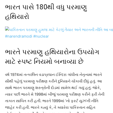
ભારત પાસે 180થી વધુ પરમાણુ
હથિયારો
ભારતે પરમાણુ હથિયારોના ઉપયોગ
માટે સ્પષ્ટ નિયમો બનાવ્યા છે
વર્ષ 1974માં તત્કાલિન વડાપ્રધાન ઈન્દિરા ગાંધીના નેતૃત્વમાં ભારતે
સૌથી પહેલું પરમાણુ પરીક્ષણ કરીને દુનિયાને ચોંકાવી દીધું હતું. આ
સાથે ભારત પરમાણુ શસ્ત્રોની દોડમાં સામેલ થઈ ગયું હતું. જોકે,
ત્યાર પછી ભારતે મે 1998માં બીજું પરમાણુ પરીક્ષણ કરીને ફરી તેની
તાકાત સાબિત કરી હતી. ભારતે 1999માં ‘નો ફર્સ્ટ યુઝ’ની નીતિ
જાહેર કરી હતી. ભારતે કહ્યું કે, તે ક્યારેય પાકિસ્તાન સહિત