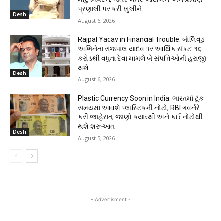
પ્રણાલી પર કરી ખુલીને...
Desh
August 6, 2026
Rajpal Yadav in Financial Trouble: બોલિવૂડ
અભિનેતા રાજપાલ યાદવ પર આર્થિક સંકટ: ૧૬
કરોડથી વધુના દેવા મામલે બે સંપત્તિઓની હરાજી
થશે
Desh
August 6, 2026
Plastic Currency Soon in India: ભારતમાં ટૂંક
સમયમાં આવશે પ્લાસ્ટિકની નોટો, RBI ગવર્નરે
કરી જાહેરાત, જાણો ક્યારથી અને કઈ નોટોથી
થશે શરૂઆત
Desh
August 5, 2026
- Advertisment -