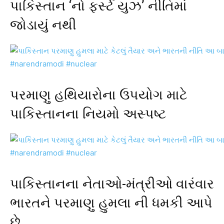
પાકિસ્તાન ‘નો ફર્સ્ટ યુઝ’ નીતિમાં
જોડાયું નથી
પરમાણુ હથિયારોના ઉપયોગ માટે
પાકિસ્તાનના નિયમો અસ્પષ્ટ
પાકિસ્તાનના નેતાઓ-મંત્રીઓ વારંવાર
ભારતને પરમાણુ હુમલા ની ધમકી આપે
છે