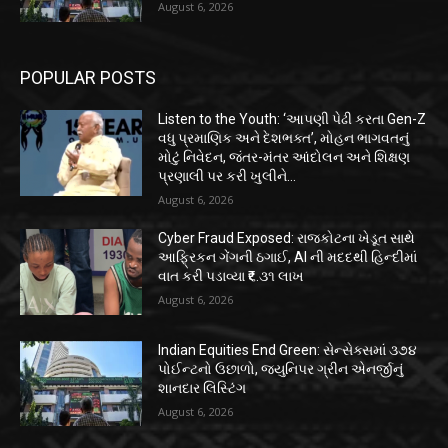
August 6, 2026
POPULAR POSTS
Listen to the Youth: ‘આપણી પેઢી કરતા Gen-Z
વધુ પ્રમાણિક અને દેશભક્ત’, મોહન ભાગવતનું
મોટું નિવેદન, જંતર-મંતર આંદોલન અને શિક્ષણ
પ્રણાલી પર કરી ખુલીને...
August 6, 2026
Cyber Fraud Exposed: રાજકોટના ખેડૂત સાથે
આફ્રિકન ગેંગની ઠગાઈ, AI ની મદદથી હિન્દીમાં
વાત કરી પડાવ્યા ₹૬.૩૧ લાખ
August 6, 2026
Indian Equities End Green: સેન્સેક્સમાં ૩૭૪
પોઈન્ટનો ઉછાળો, જ્યુનિપર ગ્રીન એનર્જીનું
શાનદાર લિસ્ટિંગ
August 6, 2026