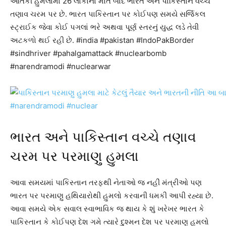
આતંકી હુમલામાં 26 લોકોનાં મોત બાદ ભારત અને પાકિસ્તાન વચ્ચે
તણાવ ચરમ પર છે. ભારત પાકિસ્તાન પર કોઈપણ સમયે સર્જિકલ
સ્ટ્રાઈક જેવા કોઈ પગલાં ભરે અથવા પૂર્ણ સ્તરનું યુદ્ધ લડે તેવી
અટકળો થઈ રહી છે. #india #pakistan #IndoPakBorder
#sindhriver #pahalgamattack #nuclearbomb
#narendramodi #nuclearwar
ભારત અને પાકિસ્તાન વચ્ચે તણાવ
ચરમ પર પરમાણુ હુમલા
આવા સમયમાં પાકિસ્તાન તરફથી નેતાઓ જ નહીં મંત્રીઓ પણ
ભારત પર પરમાણુ હથિયારોથી હુમલો કરવાની ધમકી આપી રહ્યા છે.
આવા સમયે એક સવાલ સ્વાભાવિક જ થાય કે શું ખરેખર ભારત કે
પાકિસ્તાન કે કોઈપણ દેશ ગમે ત્યારે દુશ્મન દેશ પર પરમાણુ હુમલો