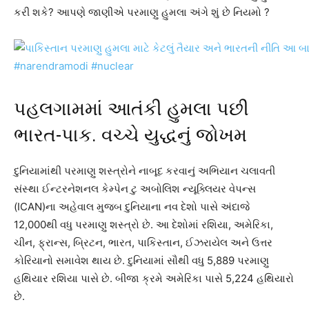
કરી શકે? આપણે જાણીએ પરમાણુ હુમલા અંગે શું છે નિયમો ?
પહલગામમાં આતંકી હુમલા પછી
ભારત-પાક. વચ્ચે યુદ્ધનું જોખમ
દુનિયામાંથી પરમાણુ શસ્ત્રોને નાબૂદ કરવાનું અભિયાન ચલાવતી
સંસ્થા ઈન્ટરનેશનલ કેમ્પેન ટુ અબોલિશ ન્યૂક્લિયર વેપન્સ
(ICAN)ના અહેવાલ મુજબ દુનિયાના નવ દેશો પાસે અંદાજે
12,000થી વધુ પરમાણુ શસ્ત્રો છે. આ દેશોમાં રશિયા, અમેરિકા,
ચીન, ફ્રાન્સ, બ્રિટન, ભારત, પાકિસ્તાન, ઈઝરાયેલ અને ઉત્તર
કોરિયાનો સમાવેશ થાય છે. દુનિયામાં સૌથી વધુ 5,889 પરમાણુ
હથિયાર રશિયા પાસે છે. બીજા ક્રમે અમેરિકા પાસે 5,224 હથિયારો
છે.