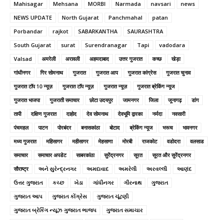
Mahisagar
Mehsana
MORBI
Narmada
navsari
news
NEWS UPDATE
North Gujarat
Panchmahal
patan
Porbandar
rajkot
SABARKANTHA
SAURASHTRA
South Gujarat
surat
Surendranagar
Tapi
vadodara
Valsad
अमरेली
अरावली
अहमदाबाद
उत्तर गुजरात
कच्छ
खेड़ा
गांधीनगर
गिर सोमनाथ
गुजरात
गुजरात आप
गुजरात कांग्रेस
गुजरात चुनाव
गुजरात टॉप 10 न्यूज़
गुजरात टॉप न्यूज़
गुजरात न्यूज़
गुजरात ब्रेकिंग न्यूज
गुजरात भाजपा
गुजराती समाचार
छोटा उदयपुर
जामनगर
जिला
जूनागढ़
डांग
तापी
दक्षिण गुजरात
दाहोद
देव सोमनाथ
देवभूमि द्वारका
नर्मदा
नवसारी
पंचमहल
पाटन
पोरबंदर
बनासकांठा
बोटाद
ब्रेकिंग न्यूज
भरूच
भावनगर
मध्य गुजरात
महिसागर
महीसागर
मेहसाणा
मोरबी
राजकोट
वडोदरा
वलसाड
समाचार
समाचार अपडेट
साबरकांठा
सुरेंद्रनगर
सूरत
सूरत और सुरेंद्रनगर
सौराष्ट्र
અને સુરેન્દ્રનગર
અમદાવાદ
અમરેલી
અરવલ્લી
આણંદ
ઉત્તર ગુજરાત
કચ્છ
ખેડા
ગાંધીનગર
ગીરનાથ
ગુજરાત
ગુજરાત આપ
ગુજરાત કોંગ્રેસ
ગુજરાત ચૂંટણી
ગુજરાત બ્રેકિંગ ન્યૂઝ ગુજરાત ભાજપ
ગુજરાત સમાચાર