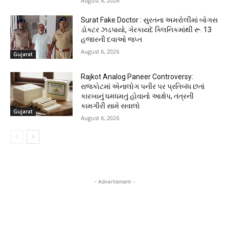
August 6, 2026
Surat Fake Doctor : સુરતના અમરોલીમાં બોગસ
ડોક્ટર ઝડપાયો, ગેરકાયદે ક્લિનિકમાંથી રૂ. 13
હજારની દવાઓ જપ્ત
August 6, 2026
Gujarat
Rajkot Analog Paneer Controversy:
રાજકોટમાં એનાલોગ પનીર પર પ્રતિબંધ છતાં
કારખાનું ધમધમતું હોવાનો આક્ષેપ, તંત્રની
કામગીરી સામે સવાલો
Gujarat
August 6, 2026
- Advertisment -