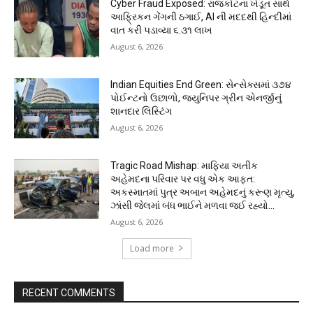
Cyber Fraud Exposed: રાજકોટના ખેડૂત સાથે
આફ્રિકન ગેંગની ઠગાઈ, AI ની મદદથી હિન્દીમાં
વાત કરી પડાવ્યા ₹૬.૩૧ લાખ
August 6, 2026
Indian Equities End Green: સેન્સેક્સમાં ૩૭૪
પોઈન્ટનો ઉછાળો, જ્યુનિપર ગ્રીન એનર્જીનું
શાનદાર લિસ્ટિંગ
August 6, 2026
Tragic Road Mishap: માફિયા અતીક
અહેમદના પરિવાર પર વધુ એક આફત:
અકસ્માતમાં પુત્ર અબાન અહેમદનું કરૂણ મૃત્યુ,
ઝાંસી જેલમાં બંધ ભાઈને મળવા જઈ રહ્યો...
August 6, 2026
Load more
RECENT COMMENTS