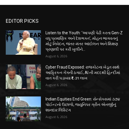
EDITOR PICKS
Listen to the Youth: ‘આપણી પેઢી કરતા Gen-Z
વધુ પ્રમાણિક અને દેશભક્ત’, મોહન ભાગવતનું
મોટું નિવેદન, જંતર-મંતર આંદોલન અને શિક્ષણ
પ્રણાલી પર કરી ખુલીને...
August 6, 2026
Cyber Fraud Exposed: રાજકોટના ખેડૂત સાથે
આફ્રિકન ગેંગની ઠગાઈ, AI ની મદદથી હિન્દીમાં
વાત કરી પડાવ્યા ₹૬.૩૧ લાખ
August 6, 2026
Indian Equities End Green: સેન્સેક્સમાં ૩૭૪
પોઈન્ટનો ઉછાળો, જ્યુનિપર ગ્રીન એનર્જીનું
શાનદાર લિસ્ટિંગ
August 6, 2026