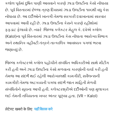
કલોલ પૂર્વમાં દુષિત પાણી આવવાને કારણે ઝાડા ઉલટીના કેસો નોંધાયા
છે. પૂર્વ વિસ્તારમાં છેલ્લા ત્રણ દિવસમાં ઝાડા ઉલટીના ૧૦૬થી વધુ કેસ
નોંધાયા છે. આ દર્દીઓને ખાનગી તેમજ સરકારી દવાખાનામાં સારવાર
આપવામાં આવી રહી છે. ઝાડા ઉલટીના કેસને કારણે રહીશોમાં
ફફડાટ ફેલાયો છે. ત્યારે જિલ્લા કલેકટર મેહુલ કે. દવેએ કલોલ
(Kalol)ના પૂર્વ વિસ્તારમાં ઝાડા ઉલટીના કેસ નોંધાતા આરોગ્ય વિભાગ
અને સ્થાનિક વહીવટી તંત્રને તાત્કાલિક આવશ્યક પગલાં ભરવા
જણાવ્યું છે.
જિલ્લા કલેક્ટરએ કલોલ પહોંચીને સંબંધિત અધિકારીઓ સાથે મીટીંગ
કરી હતી અને ઝાડા ઉલટીના કેસો મળવાના કારણોની ચર્ચા કરી હતી
તેમજ આ સંદર્ભે થઈ રહેલી આરોગ્યલક્ષી કામગીરી, સર્વેલન્સની
કામગીરી તેમજ અટકાયતી પગલા સંદર્ભે જાત માહિતી મેળવી
સંબંધિતોને સૂચના આપી હતી. કલેક્ટરશ્રીએ દર્દીઓની પણ મુલાકાત
લઈ તેમની તબિયતના ખબર અંતર પૂછ્યા હતા. (VR – Kalol)
लेटेस्ट खबरो के लिए
यहाँ क्लिक करे