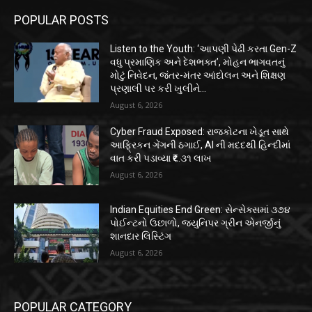
POPULAR POSTS
Listen to the Youth: ‘આપણી પેઢી કરતા Gen-Z
વધુ પ્રમાણિક અને દેશભક્ત’, મોહન ભાગવતનું
મોટું નિવેદન, જંતર-મંતર આંદોલન અને શિક્ષણ
પ્રણાલી પર કરી ખુલીને...
August 6, 2026
Cyber Fraud Exposed: રાજકોટના ખેડૂત સાથે
આફ્રિકન ગેંગની ઠગાઈ, AI ની મદદથી હિન્દીમાં
વાત કરી પડાવ્યા ₹૬.૩૧ લાખ
August 6, 2026
Indian Equities End Green: સેન્સેક્સમાં ૩૭૪
પોઈન્ટનો ઉછાળો, જ્યુનિપર ગ્રીન એનર્જીનું
શાનદાર લિસ્ટિંગ
August 6, 2026
POPULAR CATEGORY