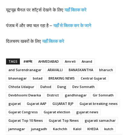
यूट्यूब चैनल पर शॉर्ट्स देखने के लिए
यहाँ क्लिक करे
पंजाब में और क्या चल रहा है –
यहाँ से क्लिक कर के जाने
दिलचस्प खबरों के लिए
यहाँ क्लिक करे
TAGS
#आनंद
AHMEDABAD
Amreli
Anand
and Surendranagar
ARAVALLI
BANASKANTHA
bharuch
bhavnagar
botad
BREAKING NEWS
Central Gujarat
Chhota Udaipur
Dahod
Dang
Dev Somnath
Devbhoomi Dwarka
District
gandhinagar
Gir Somnath
gujarat
Gujarat AAP
GUJARAT BJP
Gujarat breaking news
Gujarat Congress
Gujarat election
gujarat news
Gujarat Top 10 News
Gujarat Top News
gujarati samachar
jamnagar
junagadh
Kachchh
Kalol
KHEDA
kutch