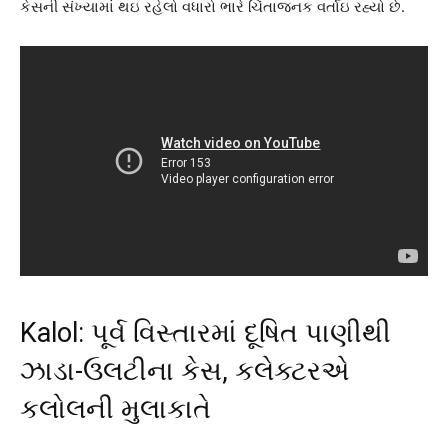
કેસની સંખ્યામાં થઇ રહેલો વધારો ભારે ચિંતાજનક વર્તાઇ રહ્યો છે.
Kalol: પૂર્વ વિસ્તારમાં દૂષિત પાણીથી
ઝાડા-ઉલટીના કેસ, કલેક્ટરએ
કલોલની મુલાકાતે