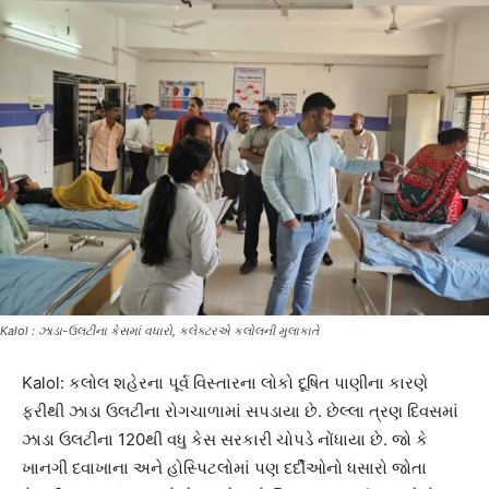
Kalol : ઝાડા-ઉલટીના કેસમાં વધારો, કલેક્ટરએ કલોલની મુલાકાતે
Kalol: કલોલ શહેરના પૂર્વ વિસ્તારના લોકો દૂષિત પાણીના કારણે
ફરીથી ઝાડા ઉલટીના રોગચાળામાં સપડાયા છે. છેલ્લા ત્રણ દિવસમાં
ઝાડા ઉલટીના 120થી વધુ કેસ સરકારી ચોપડે નોંધાયા છે. જો કે
ખાનગી દવાખાના અને હોસ્પિટલોમાં પણ દર્દીઓનો ધસારો જોતા