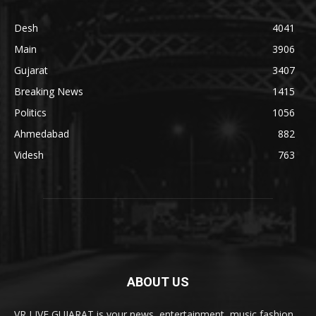
Desh
4041
Main
3906
Gujarat
3407
Breaking News
1415
Politics
1056
Ahmedabad
882
Videsh
763
ABOUT US
VR LIVE GUJARAT is your news, entertainment, music fashion