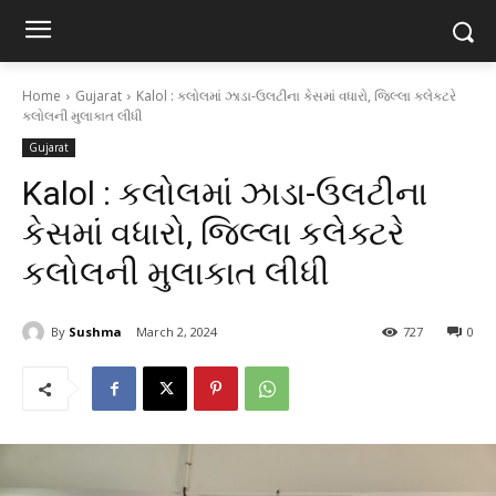
Home
Gujarat
Kalol : કલોલમાં ઝાડા-ઉલટીના કેસમાં વધારો, જિલ્લા કલેક્ટરે
કલોલની મુલાકાત લીધી
Gujarat
Kalol : કલોલમાં ઝાડા-ઉલટીના
કેસમાં વધારો, જિલ્લા કલેક્ટરે
કલોલની મુલાકાત લીધી
By
Sushma
March 2, 2024
727
0