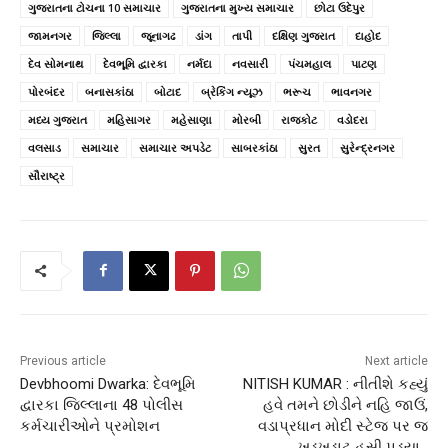
ગુજરાતના ટોચના 10 સમાચાર
ગુજરાતના મુખ્ય સમાચાર
છોટા ઉદેપુર
જામનગર
જિલ્લા
જૂનાગઢ
ડાંગ
તાપી
દક્ષિણ ગુજરાત
દાહોદ
દેવ સોમનાથ
દેવભૂમિ દ્વારકા
નર્મદા
નવસારી
પંચમહાલ
પાટણ
પોરબંદર
બનાસકાંઠા
બોટાદ
બ્રેકિંગ ન્યૂઝ
ભરૂચ
ભાવનગર
મધ્ય ગુજરાત
મહિસાગર
મહેસાણા
મોરબી
રાજકોટ
વડોદરા
વલસાડ
સમાચાર
સમાચાર અપડેટ
સાબરકાંઠા
સુરત
સુરેન્‍દ્રનગર
સૌરાષ્ટ્ર
Previous article
Next article
Devbhoomi Dwarka: દેવભૂમિ
NITISH KUMAR : નીતીશે કહ્યું
દ્વારકા જિલ્લાના 48 પોલીસ
હવે તમને છોડીને નહિ જાઉં,
કર્મચારીઓને પ્રમોશન
વડાપ્રધાન મોદી સ્ટેજ પર જ
ખડખડાટ હસી પડ્યા