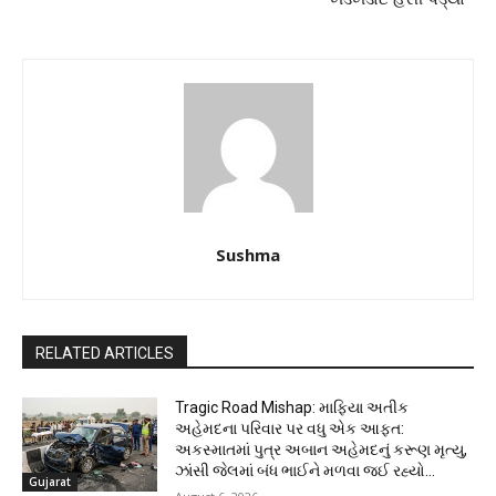
Sushma
RELATED ARTICLES
Tragic Road Mishap: માફિયા અતીક
અહેમદના પરિવાર પર વધુ એક આફત:
અકસ્માતમાં પુત્ર અબાન અહેમદનું કરૂણ મૃત્યુ,
ઝાંસી જેલમાં બંધ ભાઈને મળવા જઈ રહ્યો...
Gujarat