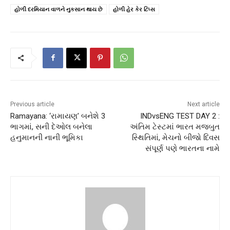
હોળી દરમિયાન વાળને નુકસાન થાય છે
હોળી હેર કેર ટિપ્સ
Previous article
Next article
Ramayana: ‘રામાયણ’ બનેશે 3
INDvsENG TEST DAY 2 :
ભાગમાં, સની દેઓલ બનેલા
અંતિમ ટેસ્ટમાં ભારત મજબુત
હનુમાનની નાની ભૂમિકા
સ્થિતિમાં, મેચનો બીજો દિવસ
સંપૂર્ણ પણે ભારતના નામે