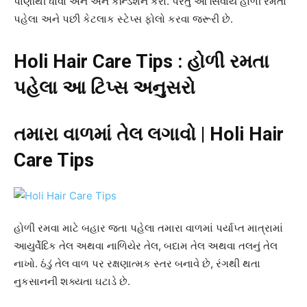
પાણીથી ધોવો અને અને કન્ડિશન કરો. પરંતુ આ સિવાય હોળી રમતા
પહેલા અને પછી કેટલાક સ્ટેપ્સ ફોલો કરવા જરૂરી છે.
Holi Hair Care Tips : હોળી રમતા
પહેલા આ ટિપ્સ અનુસરો
તમારા વાળમાં તેલ લગાવો | Holi Hair
Care Tips
હોળી રમવા માટે બહાર જતા પહેલા તમારા વાળમાં પર્યાપ્ત માત્રામાં
આયુર્વેદિક તેલ અથવા નાળિયેર તેલ, બદામ તેલ અથવા તલનું તેલ
નાખો. ઠંડું તેલ વાળ પર રક્ષણાત્મક સ્તર બનાવે છે, રંગથી થતા
નુકસાનની શક્યતા ઘટાડે છે.