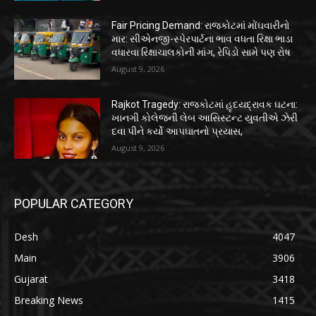
Fair Pricing Demand: રાજકોટમાં મોંઘવારીનો
માર: સીએનજી-સ્પેરપાર્ટના ભાવ વધતા રિક્ષા ભાડા
વધારવા રિક્ષાચાલકોની માંગ, રેપિડો સામે પણ રોષ
August 9, 2026
Rajkot Tragedy: રાજકોટમાં હૃદયદ્રાવક ઘટના:
ખાનગી કોલેજની લેબ આસિસ્ટન્ટ યુવતીએ ઝેરી
દવા પીને કર્યો આપઘાતનો પ્રયાસ,
August 9, 2026
POPULAR CATEGORY
Desh
4047
Main
3906
Gujarat
3418
Breaking News
1415