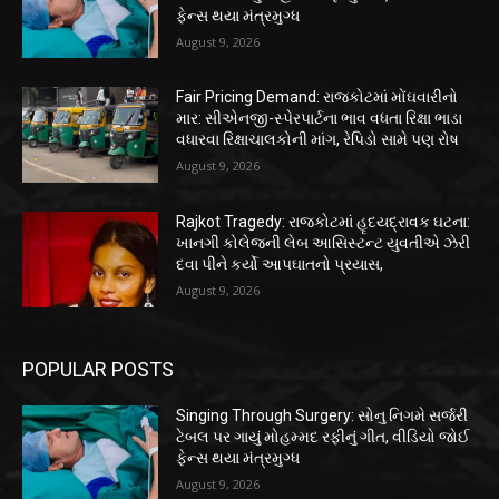
ફેન્સ થયા મંત્રમુગ્ધ
August 9, 2026
Fair Pricing Demand: રાજકોટમાં મોંઘવારીનો
માર: સીએનજી-સ્પેરપાર્ટના ભાવ વધતા રિક્ષા ભાડા
વધારવા રિક્ષાચાલકોની માંગ, રેપિડો સામે પણ રોષ
August 9, 2026
Rajkot Tragedy: રાજકોટમાં હૃદયદ્રાવક ઘટના:
ખાનગી કોલેજની લેબ આસિસ્ટન્ટ યુવતીએ ઝેરી
દવા પીને કર્યો આપઘાતનો પ્રયાસ,
August 9, 2026
POPULAR POSTS
Singing Through Surgery: સોનુ નિગમે સર્જરી
ટેબલ પર ગાયું મોહમ્મદ રફીનું ગીત, વીડિયો જોઈ
ફેન્સ થયા મંત્રમુગ્ધ
August 9, 2026