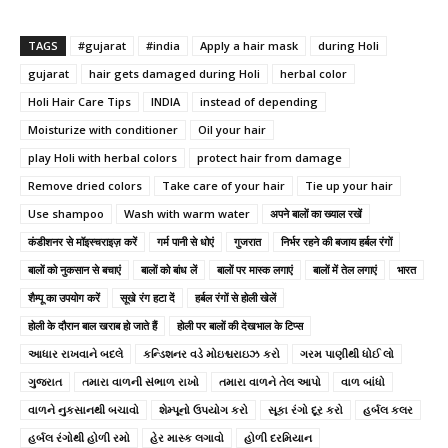
TAGS
#gujarat
#india
Apply a hair mask
during Holi
gujarat
hair gets damaged during Holi
herbal color
Holi Hair Care Tips
INDIA
instead of depending
Moisturize with conditioner
Oil your hair
play Holi with herbal colors
protect hair from damage
Remove dried colors
Take care of your hair
Tie up your hair
Use shampoo
Wash with warm water
अपने बालों का ख्याल रखें
कंडीशनर से मॉइस्चराइज़ करें
गर्म पानी से धोएं
गुजरात
निर्भर रहने की बजाय हर्बल रंगों
बालों को नुकसान से बचाएं
बालों को बांध लें
बालों पर मास्क लगाएं
बालों में तेल लगाएं
भारत
शैम्पू का उपयोग करें
सूखे रंग हटा दें
हर्बल रंगों से होली खेलें
होली के दौरान बाल खराब हो जाते हैं
होली पर बालों की देखभाल के टिप्स
આધાર રાખવાને બદલે
કન્ડિશનર વડે મોઇશ્ચરાઇઝ કરો
ગરમ પાણીથી ધોઈ લો
ગુજરાત
તમારા વાળની સંભાળ રાખો
તમારા વાળને તેલ આપો
વાળ બાંધો
વાળને નુકસાનથી બચાવો
શેમ્પૂનો ઉપયોગ કરો
સૂકા રંગો દૂર કરો
હર્બલ કલર
હર્બલ રંગોથી હોળી રમો
હેર માસ્ક લગાવો
હોળી દરમિયાન