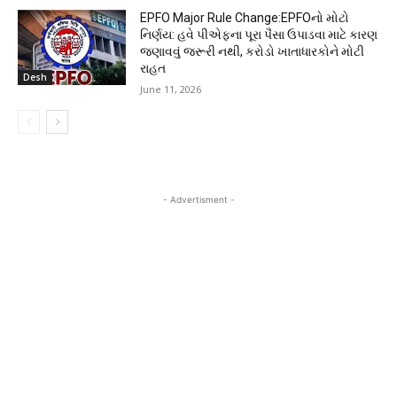
EPFO Major Rule Change:EPFOનો મોટો
નિર્ણય: હવે પીએફના પૂરા પૈસા ઉપાડવા માટે કારણ
જણાવવું જરૂરી નથી, કરોડો ખાતાધારકોને મોટી
રાહત
Desh
June 11, 2026
- Advertisment -