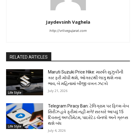
Jaydevsinh Vaghela
http://vrlivegujarat.com
RELATED ARTICLES
Maruti Suzuki Price Hike: મારુતિ સુઝુકીની
કાર ફરી મોંઘી થશે, ઓગસ્ટથી લાગુ થશે નવા
ભાવ, બે મહિનામાં બીજી વખત ઝટકો
July 21, 2026
Life Style
Telegram Piracy Ban: ટેલિગ્રામ પર ફિલ્મ-વેબ
સિરીઝ હવે ફ્રીમાં નહીં મળે! સરકારે આપ્યું 15
દિવસનું અલ્ટીમેટમ, પાઇરેટેડ ચેનલો અને ગ્રુપ્સ
થશે બંધ
Life Style
July 4, 2026