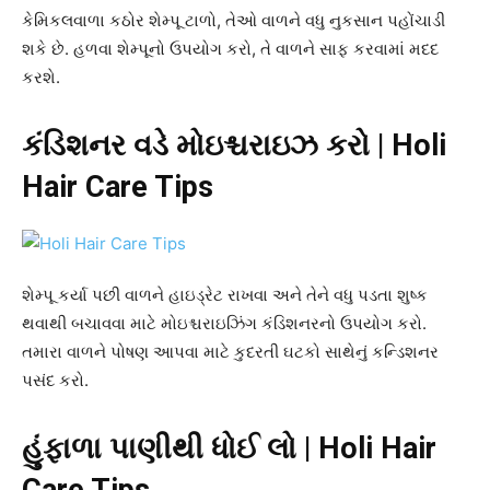
કેમિકલવાળા કઠોર શેમ્પૂ ટાળો, તેઓ વાળને વધુ નુકસાન પહોંચાડી
શકે છે. હળવા શેમ્પૂનો ઉપયોગ કરો, તે વાળને સાફ કરવામાં મદદ
કરશે.
કંડિશનર વડે મોઇશ્ચરાઇઝ કરો | Holi
Hair Care Tips
શેમ્પૂ કર્યા પછી વાળને હાઇડ્રેટ રાખવા અને તેને વધુ પડતા શુષ્ક
થવાથી બચાવવા માટે મોઇશ્ચરાઇઝિંગ કંડિશનરનો ઉપયોગ કરો.
તમારા વાળને પોષણ આપવા માટે કુદરતી ઘટકો સાથેનું કન્ડિશનર
પસંદ કરો.
હુંફાળા પાણીથી ધોઈ લો | Holi Hair
Care Tips