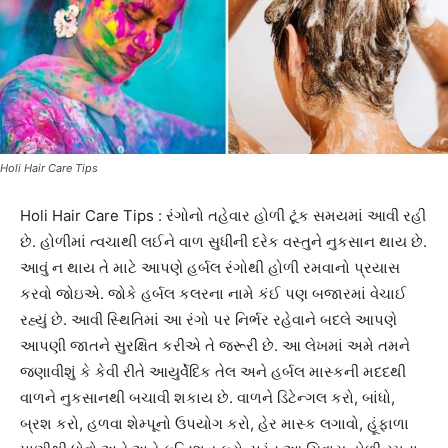
Holi Hair Care Tips
Holi Hair Care Tips : રંગોનો તહેવાર હોળી ટૂંક સમયમાં આવી રહી
છે. હોળીમાં ત્વચાથી લઈને વાળ સુધીની દરેક વસ્તુને નુકસાન થાય છે.
આવું ન થાય તે માટે આપણે હર્બલ રંગોથી હોળી રમવાનો પ્રયાસ
કરવો જોઇએ. જોકે હર્બલ કલરના નામે કંઈ પણ બજારમાં વેચાઈ
રહ્યું છે. આવી સ્થિતિમાં આ રંગો પર નિર્ભર રહેવાને બદલે આપણે
આપણી જાતને સુરક્ષિત કરીએ તે જરૂરી છે. આ લેખમાં અમે તમને
જણાવીશું કે કેવી રીતે આયુર્વેદિક તેલ અને હર્બલ માસ્કની મદદથી
વાળને નુકસાનથી બચાવી શકાય છે. વાળને ડિટેન્ગલ કરો, બાંધો,
બ્રશ કરો, હળવા શેમ્પૂનો ઉપયોગ કરો, હેર માસ્ક લગાવો, હૂંફાળા