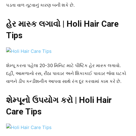
પડતા વાળ તૂટવાનું કારણ બની શકે છે.
હેર માસ્ક લગાવો | Holi Hair Care
Tips
શેમ્પૂ કરતા પહેલા 20-30 મિનિટ માટે પૌષ્ટિક હેર માસ્ક લગાવો.
દહીં, આમળાનો રસ, રીઠા પાવડર અને શિકાકાઈ પાવડર જેવા ઘટકો
વાળને ડીપ કન્ડીશનીંગ આપવા સાથે રંગ દૂર કરવામાં કામ કરે છે.
શેમ્પૂનો ઉપયોગ કરો | Holi Hair
Care Tips