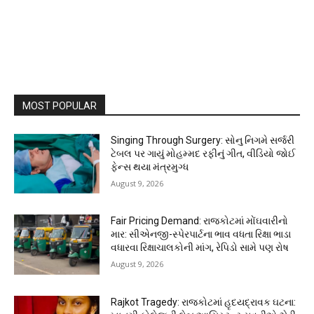
MOST POPULAR
Singing Through Surgery: સોનુ નિગમે સર્જરી
ટેબલ પર ગાયું મોહમ્મદ રફીનું ગીત, વીડિયો જોઈ
ફેન્સ થયા મંત્રમુગ્ધ
August 9, 2026
Fair Pricing Demand: રાજકોટમાં મોંઘવારીનો
માર: સીએનજી-સ્પેરપાર્ટના ભાવ વધતા રિક્ષા ભાડા
વધારવા રિક્ષાચાલકોની માંગ, રેપિડો સામે પણ રોષ
August 9, 2026
Rajkot Tragedy: રાજકોટમાં હૃદયદ્રાવક ઘટના: