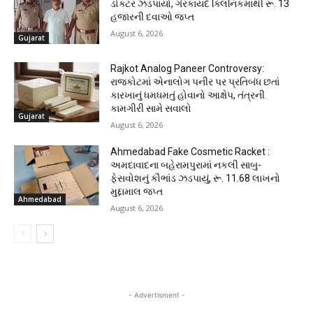
ડોક્ટર ઝડપાયો, ગેરકાયદે ક્લિનિકમાંથી રૂ. 13
હજારની દવાઓ જપ્ત
August 6, 2026
Gujarat
Rajkot Analog Paneer Controversy:
રાજકોટમાં એનાલોગ પનીર પર પ્રતિબંધ છતાં
કારખાનું ધમધમતું હોવાનો આક્ષેપ, તંત્રની
કામગીરી સામે સવાલો
Gujarat
August 6, 2026
Ahmedabad Fake Cosmetic Racket :
અમદાવાદના બહેરામપુરામાં નકલી સાબુ-
ફેસવોશનું કૌભાંડ ઝડપાયું, રૂ. 11.68 લાખનો
મુદ્દામાલ જપ્ત
Ahmedabad
August 6, 2026
- Advertisment -