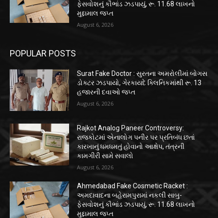
ફેસવોશનું કૌભાંડ ઝડપાયું, રૂ. 11.68 લાખનો
મુદ્દામાલ જપ્ત
August 6, 2026
POPULAR POSTS
Surat Fake Doctor : સુરતના અમરોલીમાં બોગસ
ડોક્ટર ઝડપાયો, ગેરકાયદે ક્લિનિકમાંથી રૂ. 13
હજારની દવાઓ જપ્ત
August 6, 2026
Rajkot Analog Paneer Controversy:
રાજકોટમાં એનાલોગ પનીર પર પ્રતિબંધ છતાં
કારખાનું ધમધમતું હોવાનો આક્ષેપ, તંત્રની
કામગીરી સામે સવાલો
August 6, 2026
Ahmedabad Fake Cosmetic Racket :
અમદાવાદના બહેરામપુરામાં નકલી સાબુ-
ફેસવોશનું કૌભાંડ ઝડપાયું, રૂ. 11.68 લાખનો
મુદ્દામાલ જપ્ત