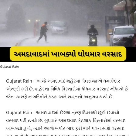
Gujarat Rain
Gujarat Rain : આજે અમદાવાદ શહેરમાં મેઘરાજાએ ધમાકેદાર
એન્ટ્રી કરી છે. શહેરના વિવિધ વિસ્તારોમાં ધોધમાર વરસાદ નોંધાયો છે,
જેના કારણે નાગરિકોને ઠંડક અને રાહતનો અનુભવ થયો છે.
Gujarat Rain : અમદાવાદમાં છેલ્લા ત્રણ દિવસથી છૂટો છવાયો
વરસાદ પડી રહ્યો છે. બુધવારે અમદાવાદ કેટલાક વિસ્તારોમાં વરસાદ
ખાબક્યો હતો, ત્યારે આજે બપોર બાદ ફરી ભારે પવન સાથે વરસાદ