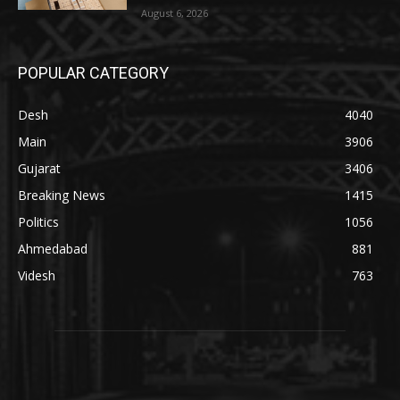
August 6, 2026
POPULAR CATEGORY
Desh
4040
Main
3906
Gujarat
3406
Breaking News
1415
Politics
1056
Ahmedabad
881
Videsh
763