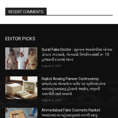
RECENT COMMENTS
EDITOR PICKS
Surat Fake Doctor : સુરતના અમરોલીમાં બોગસ
ડોક્ટર ઝડપાયો, ગેરકાયદે ક્લિનિકમાંથી રૂ. 13
હજારની દવાઓ જપ્ત
August 6, 2026
Rajkot Analog Paneer Controversy:
રાજકોટમાં એનાલોગ પનીર પર પ્રતિબંધ છતાં
કારખાનું ધમધમતું હોવાનો આક્ષેપ, તંત્રની
કામગીરી સામે સવાલો
August 6, 2026
Ahmedabad Fake Cosmetic Racket :
અમદાવાદના બહેરામપુરામાં નકલી સાબુ-