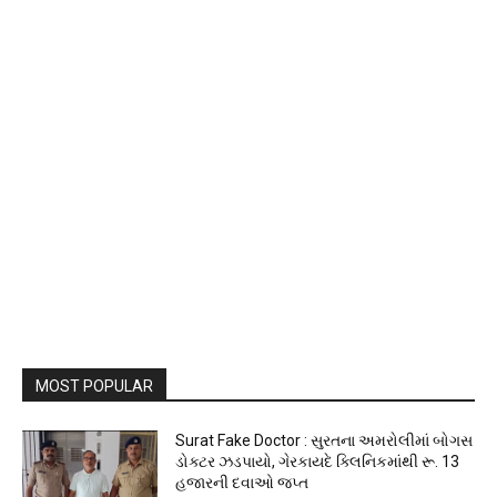
MOST POPULAR
Surat Fake Doctor : સુરતના અમરોલીમાં બોગસ
ડોક્ટર ઝડપાયો, ગેરકાયદે ક્લિનિકમાંથી રૂ. 13
હજારની દવાઓ જપ્ત