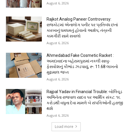
August 6, 2026
Rajkot Analog Paneer Controversy:
રાજકોટમાં એનાલોગ પનીર પર પ્રતિબંધ છતાં
કારખાનું ધમધમતું હોવાનો આક્ષેપ, તંત્રની
કામગીરી સામે સવાલો
August 6, 2026
Ahmedabad Fake Cosmetic Racket :
અમદાવાદના બહેરામપુરામાં નકલી સાબુ-
ફેસવોશનું કૌભાંડ ઝડપાયું, રૂ. 11.68 લાખનો
મુદ્દામાલ જપ્ત
August 6, 2026
Rajpal Yadav in Financial Trouble: બોલિવૂડ
અભિનેતા રાજપાલ યાદવ પર આર્થિક સંકટ: ૧૬
કરોડથી વધુના દેવા મામલે બે સંપત્તિઓની હરાજી
થશે
August 6, 2026
Load more