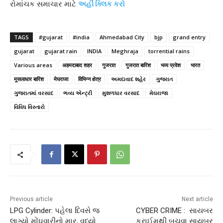
રોમાંચક સમાચાર માટે
અહીં ક્લિક કરો
TAGS
#gujarat
#india
Ahmedabad City
bjp
grand entry
gujarat
gujarat rain
INDIA
Meghraja
torrential rains
Various areas
अहमदाबाद शहर
गुजरात
गुजरात बारिश
भव्य प्रवेश
भारत
मूसलाधार बारिश
मेघराजा
विभिन्न क्षेत्र
અમદાવાદ શહેર
ગુજરાત
ગુજરાતમાં વરસાદ
ભવ્ય એન્ટ્રી
મુશળધાર વરસાદ
મેઘરાજા
વિવિધ વિસ્તારો
Previous article
Next article
LPG Cylinder: પહેલા દિવસે જ
CYBER CRIME : સાયબર
લાગ્યો મોંઘવારીનો માર, વધ્યો
ક્રાઈમથી બચવા સાયબર