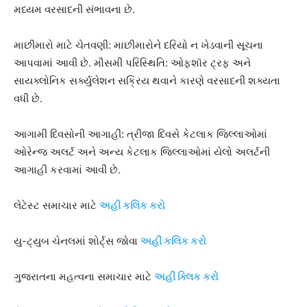
મધ્યમ વરસાદની સંભાવના છે.
માછીમારો માટે ચેતવણી: માછીમારોને દરિયો ન ખેડવાની સૂચના
આપવામાં આવી છે. મૌસમી પરિસ્થિતિ: ઓફશૉર ટ્રફ અને
સાયક્લોનિક સર્ક્યુલેશન સક્રિય થવાને કારણે વરસાદની શક્યતા
વધી છે.
આગામી દિવસોની આગાહી: ત્રીજા દિવસે કેટલાક જિલ્લાઓમાં
ઓરેન્જ અલર્ટ અને અન્ય કેટલાક જિલ્લાઓમાં યેલો અલર્ટની
આગાહી કરવામાં આવી છે.
લેટેસ્ટ સમાચાર માટે
અહી કલિક કરો
યુ-ટ્યુબ ચેનલમાં શોર્ટ્સ જોવા
અહીં કલિક કરો
ગુજરાતના મહત્વના સમાચાર માટે
અહીં ક્લિક કરો