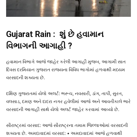
Gujarat Rain : શું છે હવામાન
વિભાગની આગાહી ?
હવામાન વિભાગે આજે જાહેર કરેલી આગાહી મુજબ, આગામી સાત
દિવસ દરમિયાન ગુજરાત રાજ્યના વિવિધ ભાગોમાં હળવાથી મધ્યમ
વરસાદની શક્યતા છે.
દક્ષિણ ગુજરાતમાં યેલો અલર્ટ: ભરૂચ, નવસારી, ડાંગ, તાપી, સુરત,
વલસાડ, દમણ અને દાદરા નગર હવેલીમાં આજે અને આવતીકાલે ભારે
વરસાદની આગાહી સાથે યેલો અલર્ટ જાહેર કરવામાં આવ્યો છે.
સૌરાષ્ટ્રમાં વરસાદ: આજે સૌરાષ્ટ્રના તમામ જિલ્લાઓમાં વરસાદની
શક્યતા છે. અમદાવાદમાં વરસાદ: • અમદાવાદમાં આજે હળવાથી