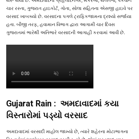
થરૂ થયો છે. અમદાવાદના પ્રહલાદનગર, મકરબા, થલતેજ, પકવાન
ચાર રસ્તા, ગુજરાત હાઇકોર્ટ, ગોતા, સોલા સહિતના એસજી હાઇવે પર
વરસાદ ખાબક્યો છે. વરસાદના પગલે ટ્રાફિકજામના દ્રશ્યો સર્જાયા
હતા. બીજી તરફ, હવામાન વિભાગ દ્વારા આગામી ચાર દિવસ
ગુજરાતમાં ભારેથી અતિભારે વરસાદની આગાહી કરવામાં આવી છે.
Gujarat Rain : અમદાવાદમાં કયા
વિસ્તારોમાં પડ્યો વરસાદ
અમદાવાદમાં વરસાદી માહોલ જામ્યો છે, ત્યારે શહેરના મોટાભાગના