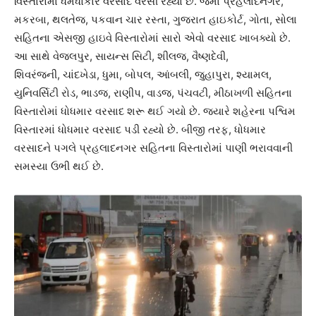
વિસ્તારોમાં ધમધોકાર વરસાદ વરસી રહ્યો છે. જેમાં પ્રહલાદનગર,
મકરબા, થલતેજ, પકવાન ચાર રસ્તા, ગુજરાત હાઇકોર્ટ, ગોતા, સોલા
સહિતના એસજી હાઇવે વિસ્તારોમાં સારો એવો વરસાદ ખાબક્યો છે.
આ સાથે વેજલપુર, સાયન્સ સિટી, શીલજ, વૈષ્ણદેવી,
શિવરંજની, ચાંદખેડા, ધુમા, બોપલ, આંબલી, જુહાપુરા, શ્યામલ,
યુનિવર્સિટી રોડ, ભાડજ, રાણીપ, વાડજ, પંચવટી, મીઠાખળી સહિતના
વિસ્તારોમાં ધોધમાર વરસાદ શરૂ થઈ ગયો છે. જ્યારે શહેરના પશ્વિમ
વિસ્તારમાં ધોધમાર વરસાદ પડી રહ્યો છે. બીજી તરફ, ધોધમાર
વરસાદને પગલે પ્રહલાદનગર સહિતના વિસ્તારોમાં પાણી ભરાવવાની
સમસ્યા ઉભી થઈ છે.