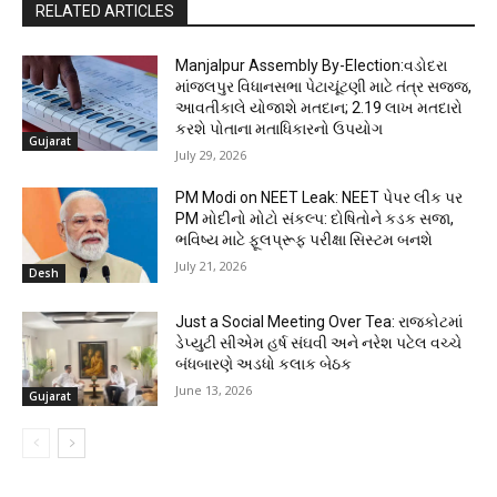
RELATED ARTICLES
Manjalpur Assembly By-Election:વડોદરા
માંજલપુર વિધાનસભા પેટાચૂંટણી માટે તંત્ર સજ્જ,
આવતીકાલે યોજાશે મતદાન; 2.19 લાખ મતદારો
કરશે પોતાના મતાધિકારનો ઉપયોગ
Gujarat
July 29, 2026
PM Modi on NEET Leak: NEET પેપર લીક પર
PM મોદીનો મોટો સંકલ્પ: દોષિતોને કડક સજા,
ભવિષ્ય માટે ફૂલપ્રૂફ પરીક્ષા સિસ્ટમ બનશે
July 21, 2026
Desh
Just a Social Meeting Over Tea: રાજકોટમાં
ડેપ્યુટી સીએમ હર્ષ સંઘવી અને નરેશ પટેલ વચ્ચે
બંધબારણે અડધો કલાક બેઠક
June 13, 2026
Gujarat