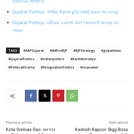
રાજકીય એજન્ડા
Gujarat Politics: ગંભીરા બ્રિજ દુર્ઘટનાથી ધ્યાન ભટકાવવું
Gujarat Politics: મીડિયા કવરેજ અને જનતાની ધારણા પર
અસર
TAGS
#AAPGujarat
#AAPvsBJP
#BJPStrategy
#gopalitalia
#GujaratPolitics
#indianpolitics
#KantiAmrutiya
#PoliticalDrama
#ResignationPolitics
#visavadar
Previous article
Next article
Kota Srinivas Rao: સરકાર
Kashish Kapoor: Bigg Boss