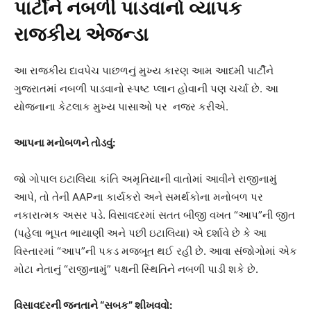
પાર્ટીને નબળી પાડવાનો વ્યાપક
રાજકીય એજન્ડા
આ રાજકીય દાવપેચ પાછળનું મુખ્ય કારણ આમ આદમી પાર્ટીને
ગુજરાતમાં નબળી પાડવાનો સ્પષ્ટ પ્લાન હોવાની પણ ચર્ચા છે. આ
યોજનાના કેટલાક મુખ્ય પાસાઓ પર નજર કરીએ.
આપના મનોબળને તોડવું:
જો ગોપાલ ઇટાલિયા કાંતિ અમૃતિયાની વાતોમાં આવીને રાજીનામું
આપે, તો તેની AAPના કાર્યકરો અને સમર્થકોના મનોબળ પર
નકારાત્મક અસર પડે. વિસાવદરમાં સતત બીજી વખત “આપ”ની જીત
(પહેલા ભૂપત ભાયાણી અને પછી ઇટાલિયા) એ દર્શાવે છે કે આ
વિસ્તારમાં “આપ”ની પકડ મજબૂત થઈ રહી છે. આવા સંજોગોમાં એક
મોટા નેતાનું “રાજીનામું” પક્ષની સ્થિતિને નબળી પાડી શકે છે.
વિસાવદરની જનતાને “સબક” શીખવવો: