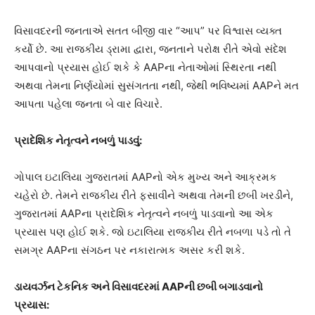
વિસાવદરની જનતાએ સતત બીજી વાર “આપ” પર વિશ્વાસ વ્યક્ત
કર્યો છે. આ રાજકીય ડ્રામા દ્વારા, જનતાને પરોક્ષ રીતે એવો સંદેશ
આપવાનો પ્રયાસ હોઈ શકે કે AAPના નેતાઓમાં સ્થિરતા નથી
અથવા તેમના નિર્ણયોમાં સુસંગતતા નથી, જેથી ભવિષ્યમાં AAPને મત
આપતા પહેલા જનતા બે વાર વિચારે.
પ્રાદેશિક નેતૃત્વને નબળું પાડવું:
ગોપાલ ઇટાલિયા ગુજરાતમાં AAPનો એક મુખ્ય અને આક્રમક
ચહેરો છે. તેમને રાજકીય રીતે ફસાવીને અથવા તેમની છબી ખરડીને,
ગુજરાતમાં AAPના પ્રાદેશિક નેતૃત્વને નબળું પાડવાનો આ એક
પ્રયાસ પણ હોઈ શકે. જો ઇટાલિયા રાજકીય રીતે નબળા પડે તો તે
સમગ્ર AAPના સંગઠન પર નકારાત્મક અસર કરી શકે.
ડાયવર્ઝન ટેકનિક અને વિસાવદરમાં
AAP
ની છબી બગાડવાનો
પ્રયાસ: