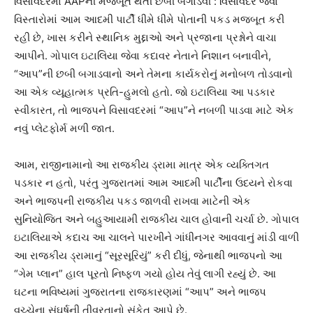
વિસાવદરમાં AAPની મજબૂત થતી છબી બગાડવી : વિસાવદર જેવા
વિસ્તારોમાં આમ આદમી પાર્ટી ધીમે ધીમે પોતાની પકડ મજબૂત કરી
રહી છે, ખાસ કરીને સ્થાનિક મુદ્દાઓ અને પ્રજાના પ્રશ્નોને વાચા
આપીને. ગોપાલ ઇટાલિયા જેવા કદાવર નેતાને નિશાન બનાવીને,
“આપ”ની છબી બગાડવાનો અને તેમના કાર્યકરોનું મનોબળ તોડવાનો
આ એક વ્યૂહાત્મક પ્રતિ-હુમલો હતો. જો ઇટાલિયા આ પડકાર
સ્વીકારત, તો ભાજપને વિસાવદરમાં “આપ”ને નબળી પાડવા માટે એક
નવું પ્લેટફોર્મ મળી જાત.
આમ, રાજીનામાનો આ રાજકીય ડ્રામા માત્ર એક વ્યક્તિગત
પડકાર ન હતો, પરંતુ ગુજરાતમાં આમ આદમી પાર્ટીના ઉદયને રોકવા
અને ભાજપની રાજકીય પકડ જાળવી રાખવા માટેની એક
સુનિયોજિત અને બહુઆયામી રાજકીય ચાલ હોવાની ચર્ચા છે. ગોપાલ
ઇટાલિયાએ કદાચ આ ચાલને પારખીને ગાંધીનગર આવવાનું માંડી વાળી
આ રાજકીય ડ્રામાનું “સૂરસૂરિયું” કરી દીધું, જેનાથી ભાજપનો આ
“ગેમ પ્લાન” હાલ પૂરતો નિષ્ફળ ગયો હોય તેવું લાગી રહ્યું છે. આ
ઘટના ભવિષ્યમાં ગુજરાતના રાજકારણમાં “આપ” અને ભાજપ
વચ્ચેના સંઘર્ષની તીવ્રતાનો સંકેત આપે છે.