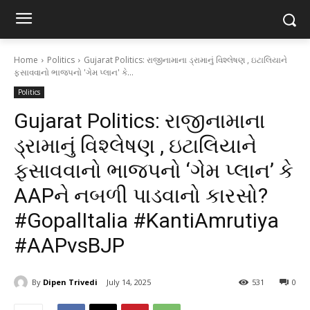
Home
Politics
Gujarat Politics: રાજીનામાના ડ્રામાનું વિશ્લેષણ , ઇટાલિયાને
ફસાવવાનો ભાજપનો 'ગેમ પ્લાન' કે...
Politics
Gujarat Politics: રાજીનામાના
ડ્રામાનું વિશ્લેષણ , ઇટાલિયાને
ફસાવવાનો ભાજપનો ‘ગેમ પ્લાન’ કે
AAPને નબળી પાડવાનો કારસો?
#GopalItalia #KantiAmrutiya
#AAPvsBJP
By
Dipen Trivedi
July 14, 2025
531
0