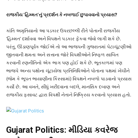
રાજકીય
‘
હિમ્મત
‘
નું પ્રદર્શન કે નબળાઈ છુપાવવાનો પ્રયાસ
?
કાંતિ અમૃતિયાનો આ પડકાર ઉપરછલ્લી રીતે પોતાની રાજકીય
‘હિમ્મત’ દર્શાવવા અને વિપક્ષને પડકાર ફેંકવા જેવો લાગી શકે છે.
પરંતુ, ઊંડાણપૂર્વક જોઈએ તો આ ભાજપની ગુજરાતમાં પેટાચૂંટણીઓ
જીતવાની ક્ષમતા અને સત્તાના જોરે વિપક્ષીઓને નિષ્ફળ સાબિત
કરવાની રણનીતિનો એક ભાગ પણ હોઈ શકે છે. ભૂતકાળમાં પણ
ભાજપે અન્ય પક્ષોના ચૂંટાયેલા પ્રતિનિધિઓને પોતાના પક્ષમાં ખેંચીને
(જેમ કે ભૂપત ભાયાણીના કિસ્સામાં) વિપક્ષને નબળો પાડવાનો પ્રયાસ
કર્યો છે. આ વખતે, સીધું ખરીદવાના બદલે, માનસિક દબાણ અને
રાજકીય ફસાવટ દ્વારા વિપક્ષી નેતાને નિષ્ક્રિય કરવાનો પ્રયાસ હતો.
Gujarat Politics: મીડિયા કવરેજ