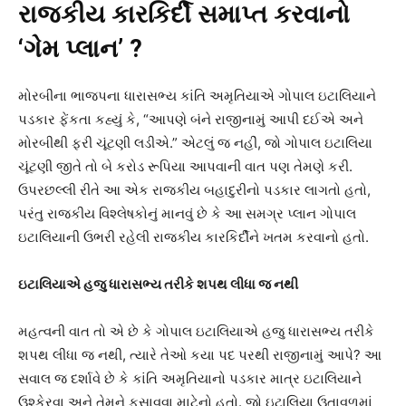
રાજકીય કારકિર્દી સમાપ્ત કરવાનો
‘ગેમ પ્લાન’ ?
મોરબીના ભાજપના ધારાસભ્ય કાંતિ અમૃતિયાએ ગોપાલ ઇટાલિયાને
પડકાર ફેંકતા કહ્યું કે, “આપણે બંને રાજીનામું આપી દઈએ અને
મોરબીથી ફરી ચૂંટણી લડીએ.” એટલું જ નહીં, જો ગોપાલ ઇટાલિયા
ચૂંટણી જીતે તો બે કરોડ રૂપિયા આપવાની વાત પણ તેમણે કરી.
ઉપરછલ્લી રીતે આ એક રાજકીય બહાદુરીનો પડકાર લાગતો હતો,
પરંતુ રાજકીય વિશ્લેષકોનું માનવું છે કે આ સમગ્ર પ્લાન ગોપાલ
ઇટાલિયાની ઉભરી રહેલી રાજકીય કારકિર્દીને ખતમ કરવાનો હતો.
ઇટાલિયાએ હજુ ધારાસભ્ય તરીકે શપથ લીધા જ નથી
મહત્વની વાત તો એ છે કે ગોપાલ ઇટાલિયાએ હજુ ધારાસભ્ય તરીકે
શપથ લીધા જ નથી, ત્યારે તેઓ કયા પદ પરથી રાજીનામું આપે? આ
સવાલ જ દર્શાવે છે કે કાંતિ અમૃતિયાનો પડકાર માત્ર ઇટાલિયાને
ઉશ્કેરવા અને તેમને ફસાવવા માટેનો હતો. જો ઇટાલિયા ઉતાવળમાં