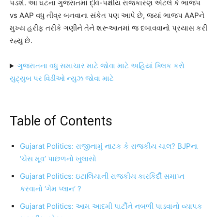
પડશે. આ ઘટના ગુજરાતમાં દ્વિ-પક્ષીય રાજકારણ એટલે કે ભાજપ
vs AAP વધુ તીવ્ર બનવાના સંકેત પણ આપે છે, જ્યાં ભાજપ AAPને
મુખ્ય હરીફ તરીકે ગણીને તેને શરૂઆતમાં જ દબાવવાનો પ્રયાસ કરી
રહ્યું છે.
ગુજરાતના વધુ સમાચાર માટે જોવા માટે અહિયાં ક્લિક કરો
યુટ્યુબ પર વિડીઓ ન્યુઝ જોવા માટે
Table of Contents
Gujarat Politics: રાજીનામું નાટક કે રાજકીય ચાલ? BJPના
‘ચેસ મૂવ’ પાછળનો ખુલાસો
Gujarat Politics: ઇટાલિયાની રાજકીય કારકિર્દી સમાપ્ત
કરવાનો ‘ગેમ પ્લાન’ ?
Gujarat Politics: આમ આદમી પાર્ટીને નબળી પાડવાનો વ્યાપક