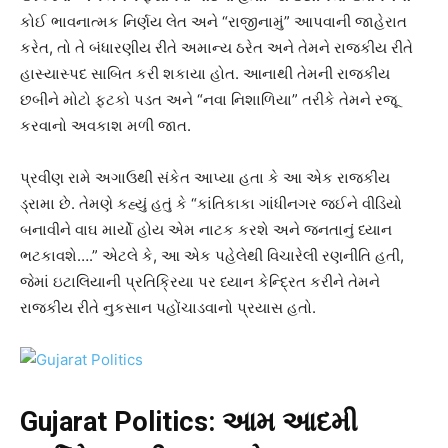
કોઈ ભાવનાત્મક નિર્ણય લેત અને “રાજીનામું” આપવાની જાહેરાત
કરેત, તો તે બંધારણીય રીતે અમાન્ય ઠરેત અને તેમને રાજકીય રીતે
હાસ્યાસ્પદ સાબિત કરી શકાયા હોત. આનાથી તેમની રાજકીય
છબીને મોટો ફટકો પડત અને “નવા નિશાળિયા” તરીકે તેમને રજૂ
કરવાનો અવકાશ મળી જાત.
પ્રવીણ રામે અગાઉથી સંકેત આપ્યા હતા કે આ એક રાજકીય
ડ્રામા છે. તેમણે કહ્યું હતું કે “કાંતિકાકા ગાંધીનગર જઈને વીડિયો
બનાવીને વાઘ માર્યો હોય એમ નાટક કરશે અને જનતાનું ધ્યાન
ભટકાવશે….” એટલે કે, આ એક પહેલેથી વિચારેલી રણનીતિ હતી,
જેમાં ઇટાલિયાની પ્રતિક્રિયા પર ધ્યાન કેન્દ્રિત કરીને તેમને
રાજકીય રીતે નુકસાન પહોંચાડવાનો પ્રયાસ હતો.
Gujarat Politics: આમ આદમી