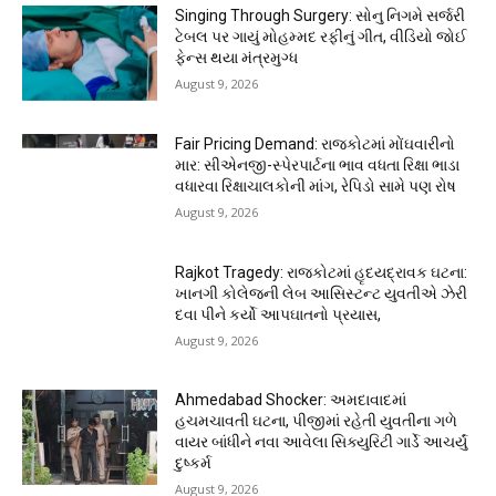
Singing Through Surgery: સોનુ નિગમે સર્જરી
ટેબલ પર ગાયું મોહમ્મદ રફીનું ગીત, વીડિયો જોઈ
ફેન્સ થયા મંત્રમુગ્ધ
August 9, 2026
Fair Pricing Demand: રાજકોટમાં મોંઘવારીનો
માર: સીએનજી-સ્પેરપાર્ટના ભાવ વધતા રિક્ષા ભાડા
વધારવા રિક્ષાચાલકોની માંગ, રેપિડો સામે પણ રોષ
August 9, 2026
Rajkot Tragedy: રાજકોટમાં હૃદયદ્રાવક ઘટના:
ખાનગી કોલેજની લેબ આસિસ્ટન્ટ યુવતીએ ઝેરી
દવા પીને કર્યો આપઘાતનો પ્રયાસ,
August 9, 2026
Ahmedabad Shocker: અમદાવાદમાં
હચમચાવતી ઘટના, પીજીમાં રહેતી યુવતીના ગળે
વાયર બાંધીને નવા આવેલા સિક્યુરિટી ગાર્ડે આચર્યું
દુષ્કર્મ
August 9, 2026