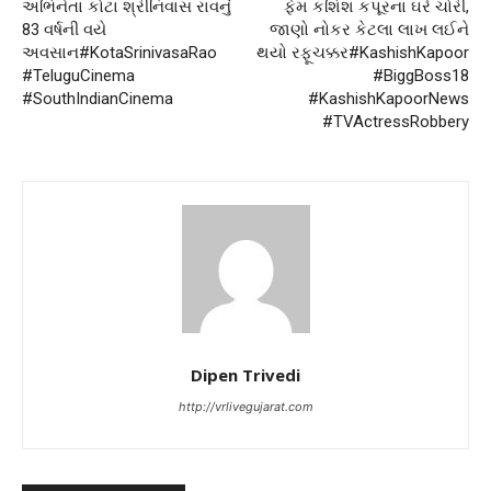
અભિનેતા કોટા શ્રીનિવાસ રાવનું
ફેમ કશિશ કપૂરના ઘરે ચોરી,
83 વર્ષની વયે
જાણો નોકર કેટલા લાખ લઈને
અવસાન#KotaSrinivasaRao
થયો રફૂચક્કર#KashishKapoor
#TeluguCinema
#BiggBoss18
#SouthIndianCinema
#KashishKapoorNews
#TVActressRobbery
Dipen Trivedi
http://vrlivegujarat.com