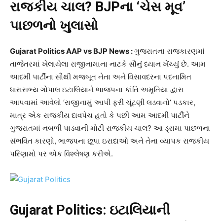
રાજકીય ચાલ? BJPના ‘ચેસ મૂવ’
પાછળનો ખુલાસો
Gujarat Politics AAP vs BJP News :
ગુજરાતના રાજકારણમાં
તાજેતરમાં ખેલાયેલા રાજીનામાના નાટકે સૌનું ધ્યાન ખેંચ્યું છે. આમ
આદમી પાર્ટીના સૌથી મજબૂત નેતા અને વિસાવદરના પદનામિત
ધારાસભ્ય ગોપાલ ઇટાલિયાને ભાજપના કાંતિ અમૃતિયા દ્વારા
આપવામાં આવેલો ‘રાજીનામું આપી ફરી ચૂંટણી લડવાનો’ પડકાર,
માત્ર એક રાજકીય દાવપેચ હતો કે પછી આમ આદમી પાર્ટીને
ગુજરાતમાં નબળી પાડવાની મોટી રાજકીય ચાલ? આ ડ્રામા પાછળના
સંભવિત કારણો, ભાજપના છૂપા ઇરાદાઓ અને તેના વ્યાપક રાજકીય
પરિણામો પર એક વિશ્લેષણ કરીએ.
Gujarat Politics: ઇટાલિયાની