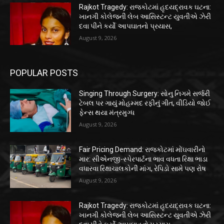
Rajkot Tragedy: રાજકોટમાં હૃદયદ્રાવક ઘટના:
ખાનગી કોલેજની લેબ આસિસ્ટન્ટ યુવતીએ ઝેરી
દવા પીને કર્યો આપઘાતનો પ્રયાસ,
August 9, 2026
POPULAR POSTS
Singing Through Surgery: સોનુ નિગમે સર્જરી
ટેબલ પર ગાયું મોહમ્મદ રફીનું ગીત, વીડિયો જોઈ
ફેન્સ થયા મંત્રમુગ્ધ
August 9, 2026
Fair Pricing Demand: રાજકોટમાં મોંઘવારીનો
માર: સીએનજી-સ્પેરપાર્ટના ભાવ વધતા રિક્ષા ભાડા
વધારવા રિક્ષાચાલકોની માંગ, રેપિડો સામે પણ રોષ
August 9, 2026
Rajkot Tragedy: રાજકોટમાં હૃદયદ્રાવક ઘટના:
ખાનગી કોલેજની લેબ આસિસ્ટન્ટ યુવતીએ ઝેરી