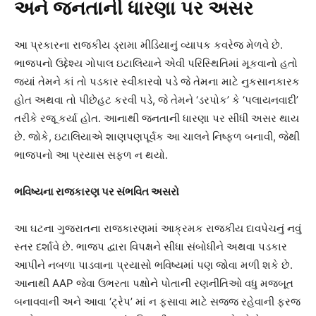
અને જનતાની ધારણા પર અસર
આ પ્રકારના રાજકીય ડ્રામા મીડિયાનું વ્યાપક કવરેજ મેળવે છે.
ભાજપનો ઉદ્દેશ્ય ગોપાલ ઇટાલિયાને એવી પરિસ્થિતિમાં મૂકવાનો હતો
જ્યાં તેમને કાં તો પડકાર સ્વીકારવો પડે જે તેમના માટે નુકસાનકારક
હોત અથવા તો પીછેહટ કરવી પડે, જે તેમને ‘ડરપોક’ કે ‘પલાયનવાદી’
તરીકે રજૂ કર્યા હોત. આનાથી જનતાની ધારણા પર સીધી અસર થાય
છે. જોકે, ઇટાલિયાએ શાણપણપૂર્વક આ ચાલને નિષ્ફળ બનાવી, જેથી
ભાજપનો આ પ્રયાસ સફળ ન થયો.
ભવિષ્યના રાજકારણ પર સંભવિત અસરો
આ ઘટના ગુજરાતના રાજકારણમાં આક્રમક રાજકીય દાવપેચનું નવું
સ્તર દર્શાવે છે. ભાજપ દ્વારા વિપક્ષને સીધા સંબોધીને અથવા પડકાર
આપીને નબળા પાડવાના પ્રયાસો ભવિષ્યમાં પણ જોવા મળી શકે છે.
આનાથી AAP જેવા ઉભરતા પક્ષોને પોતાની રણનીતિઓ વધુ મજબૂત
બનાવવાની અને આવા ‘ટ્રેપ’ માં ન ફસાવા માટે સજ્જ રહેવાની ફરજ