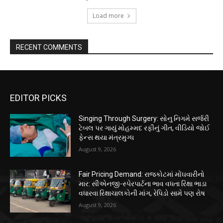
Load more
RECENT COMMENTS
EDITOR PICKS
Singing Through Surgery: સોનુ નિગમે સર્જરી
ટેબલ પર ગાયું મોહમ્મદ રફીનું ગીત, વીડિયો જોઈ
ફેન્સ થયા મંત્રમુગ્ધ
August 9, 2026
Fair Pricing Demand: રાજકોટમાં મોંઘવારીનો
માર: સીએનજી-સ્પેરપાર્ટના ભાવ વધતા રિક્ષા ભાડા
વધારવા રિક્ષાચાલકોની માંગ, રેપિડો સામે પણ રોષ
August 9, 2026