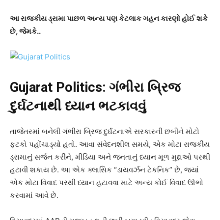
આ રાજકીય ડ્રામા પાછળ અન્ય પણ કેટલાક ગહન કારણો હોઈ શકે
છે
,
જેમકે..
Gujarat Politics: ગંભીરા બ્રિજ
દુર્ઘટનાથી ધ્યાન ભટકાવવું
તાજેતરમાં બનેલી ગંભીરા બ્રિજ દુર્ઘટનાએ સરકારની છબીને મોટો
ફટકો પહોંચાડ્યો હતો. આવા સંવેદનશીલ સમયે, એક મોટા રાજકીય
ડ્રામાનું સર્જન કરીને, મીડિયા અને જનતાનું ધ્યાન મૂળ મુદ્દાઓ પરથી
હટાવી શકાય છે. આ એક ક્લાસિક “ડાયવર્ઝન ટેકનિક” છે, જ્યાં
એક મોટા વિવાદ પરથી ધ્યાન હટાવવા માટે અન્ય કોઈ વિવાદ ઊભો
કરવામાં આવે છે.