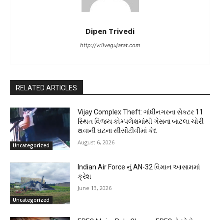
Dipen Trivedi
http://vrlivegujarat.com
RELATED ARTICLES
Vijay Complex Theft: ગાંધીનગરના સેક્ટર 11
સ્થિત વિજય કોમ્પલેક્ષમાંથી ગેસના બાટલા ચોરી
થવાની ઘટના સીસીટીવીમાં કેદ
August 6, 2026
Uncategorized
Indian Air Force નું AN-32 વિમાન આસામમાં
ક્રેશ
June 13, 2026
Uncategorized