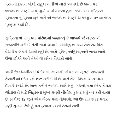
પ્રેમની દુકાન ખોલો રાહુલ ગાંધીએ નારો આપેલો છે જેના પર
ભાજપના રાષ્ટ્રીય પ્રમુખે આક્ષેપ કર્યા હતા. ત્યાર બાદ કોંગ્રેસ
પ્રવક્તા સુપ્રિયા શ્રીનાતે એ ભાજપના રાષ્ટ્રીય પ્રમુખ પર શાબ્દિક
પ્રહાર કર્યા છે .
સુપ્રિયાએ પત્રકાર પરિષદમાં જણાવ્યું કે ભાજપે જે નફરતની
રાજનીતિ કરી છે તેની સામે અમારી ગાંધીજીના વિચારોને સમર્પિત
વૈચારિક લડાઈ ચાલી રહી છે. અમે પ્રેમ, અહિંસા,અને સત્ય સાથે
ઉભા છીએ અને તેઓ ગોડસેના વિચારો સાથે.
અહી ઉલ્લેખનીય છેકે દેશમાં આગામી લોકસભા ચૂંટણી ૨૦૨૪ની
તૈયારીઓ દરેક પક્ષે શરૂ કરી દીધી છે અને તેમાં વિપક્ષ આક્રમક
દેખાઈ રહ્યો છે. ખાસ કરીને ભાજપ સામે મહા ગઠબંધનમાં દરેક વિપક્ષ
જોડાય તે માટે બિહારના મુખ્યમંત્રી નીતીશ કુમાર મહેનત કરી રહ્યા
છે સાથેજ 12 જુને એક બેઠક પણ યોજાશે. આ ઉપરાંત શરદ પવાર
કહી ચુક્યા છેકે હું વડાપ્રધાન પદની રેસમાં નથી.