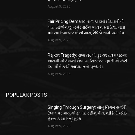
August 9, 2026
Fair Pricing Demand: રાજકોટમાં મોંઘવારીનો
માર: સીએનજી-સ્પેરપાર્ટના ભાવ વધતા રિક્ષા ભાડા
વધારવા રિક્ષાચાલકોની માંગ, રેપિડો સામે પણ રોષ
August 9, 2026
Rajkot Tragedy: રાજકોટમાં હૃદયદ્રાવક ઘટના:
ખાનગી કોલેજની લેબ આસિસ્ટન્ટ યુવતીએ ઝેરી
દવા પીને કર્યો આપઘાતનો પ્રયાસ,
August 9, 2026
POPULAR POSTS
Singing Through Surgery: સોનુ નિગમે સર્જરી
ટેબલ પર ગાયું મોહમ્મદ રફીનું ગીત, વીડિયો જોઈ
ફેન્સ થયા મંત્રમુગ્ધ
August 9, 2026