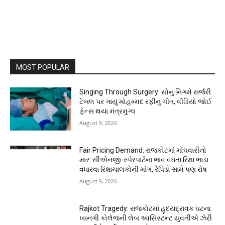
MOST POPULAR
Singing Through Surgery: સોનુ નિગમે સર્જરી
ટેબલ પર ગાયું મોહમ્મદ રફીનું ગીત, વીડિયો જોઈ
ફેન્સ થયા મંત્રમુગ્ધ
August 9, 2026
Fair Pricing Demand: રાજકોટમાં મોંઘવારીનો
માર: સીએનજી-સ્પેરપાર્ટના ભાવ વધતા રિક્ષા ભાડા
વધારવા રિક્ષાચાલકોની માંગ, રેપિડો સામે પણ રોષ
August 9, 2026
Rajkot Tragedy: રાજકોટમાં હૃદયદ્રાવક ઘટના:
ખાનગી કોલેજની લેબ આસિસ્ટન્ટ યુવતીએ ઝેરી