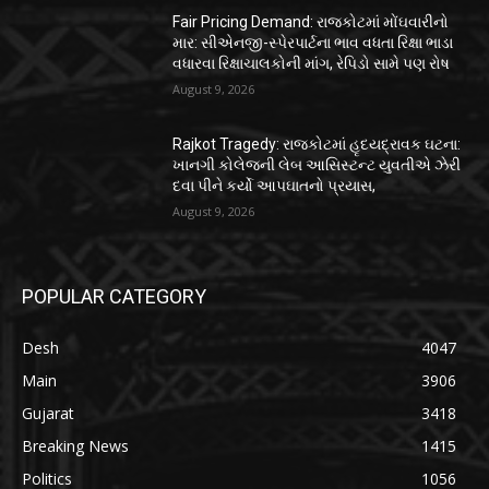
Fair Pricing Demand: રાજકોટમાં મોંઘવારીનો
માર: સીએનજી-સ્પેરપાર્ટના ભાવ વધતા રિક્ષા ભાડા
વધારવા રિક્ષાચાલકોની માંગ, રેપિડો સામે પણ રોષ
August 9, 2026
Rajkot Tragedy: રાજકોટમાં હૃદયદ્રાવક ઘટના:
ખાનગી કોલેજની લેબ આસિસ્ટન્ટ યુવતીએ ઝેરી
દવા પીને કર્યો આપઘાતનો પ્રયાસ,
August 9, 2026
POPULAR CATEGORY
Desh
4047
Main
3906
Gujarat
3418
Breaking News
1415
Politics
1056