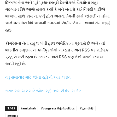
દિગ્ગજ નેતા અને પૂર્વ પ્રધાનમંત્રી દેવગૌડાએ વિપક્ષોના મહા
ગઠબંધન વિષે આજે સવાલ કર્યો કે મને બતાવો કઈ વિપક્ષી પાર્ટીએ
ભાજપા સાથે કામ ના કર્યું હોય અથવા તેમની સાથે જોડાઈ ના હોય.
અને ગઠબંધન વિષે અગામી સમયમાં નિર્ણય લેવામાં આવશે તેમ કહ્યું
હતું.
કોંગ્રેસના નેતા રાહુલ ગાંધી હાલ અમેરિકાના પ્રવાસે છે અને ત્યાં
ભારતીય સમુદાય ના કાર્યક્રમોમાં ભાજ્હાપ અને RSS પર શાબ્દિક
પ્રહારો કરી રહ્યા છે. ભાજપ અને RSS પણ તેનો વળતો જવાબ
આપી રહી છે.
વધુ સમાચાર માટે જોતા રહો વી.આર.લાઇવ
સતત સમાચાર માટે જોતા રહો અમારી વેબ સાઈટ
TAGS
#amitshah
#congress#bjp#politics
#gandhiji
#godse