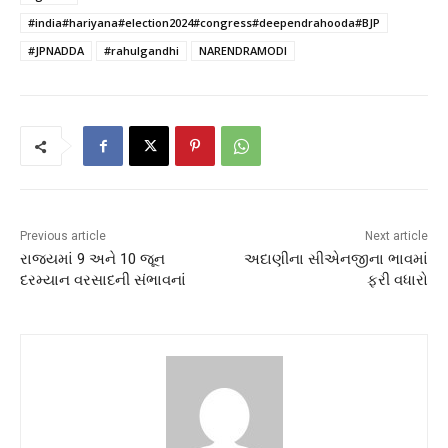
#india#hariyana#election2024#congress#deependrahooda#BJP
#JPNADDA
#rahulgandhi
NARENDRAMODI
Previous article
Next article
રાજ્યમાં 9 અને 10 જૂન
અદાણીના સીએનજીના ભાવમાં
દરમ્યાન વરસાદની સંભાવનાં
ફરી વધારો