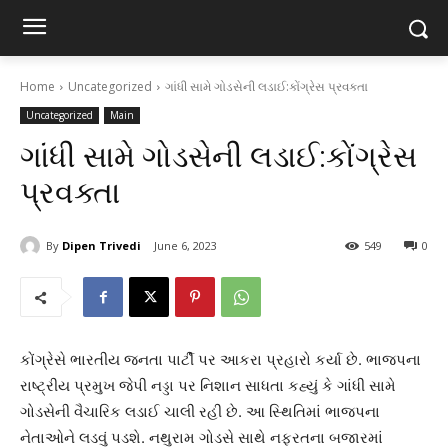
Home
Uncategorized
ગાંધી સામે ગોડસેની લડાઈ:કોંગ્રેસ પ્રવક્તા
Uncategorized
Main
ગાંધી સામે ગોડસેની લડાઈ:કોંગ્રેસ
પ્રવક્તા
By
Dipen Trivedi
June 6, 2023
549
0
કોંગ્રેસે ભારતીય જનતા પાર્ટી પર આકરા પ્રહારો કર્યા છે. ભાજપના
રાષ્ટ્રીય પ્રમુખ જેપી નડ્ડા પર નિશાન સાધતા કહ્યું કે ગાંધી સામે
ગોડસેની વૈચારિક લડાઈ ચાલી રહી છે. આ સ્થિતિમાં ભાજપના
નેતાઓને લડવું પડશે. નથુરામ ગોડસે સાથે નફરતના બજારમાં