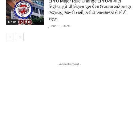
EPFO Major Rule Change:EPFOનો મોટો
નિર્ણય: હવે પીએફના પૂરા પૈસા ઉપાડવા માટે કારણ
જણાવવું જરૂરી નથી, કરોડો ખાતાધારકોને મોટી
રાહત
Desh
June 11, 2026
- Advertisment -