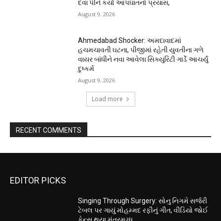
દવા પીને કર્યો આપઘાતનો પ્રયાસ,
August 9, 2026
Ahmedabad Shocker: અમદાવાદમાં
હચમચાવતી ઘટના, પીજીમાં રહેતી યુવતીના ગળે
વાયર બાંધીને નવા આવેલા સિક્યુરિટી ગાર્ડે આચર્યું
દુષ્કર્મ
August 9, 2026
Load more
RECENT COMMENTS
EDITOR PICKS
Singing Through Surgery: સોનુ નિગમે સર્જરી
ટેબલ પર ગાયું મોહમ્મદ રફીનું ગીત, વીડિયો જોઈ
ફેન્સ થયા મંત્રમુગ્ધ