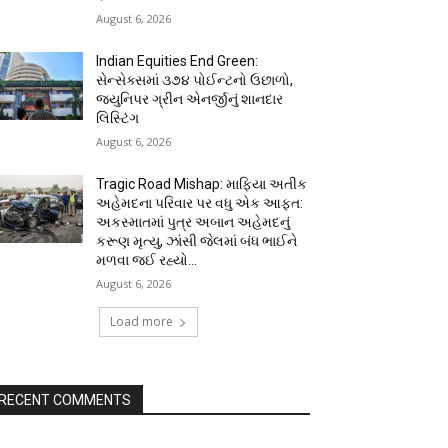
August 6, 2026
Indian Equities End Green:
સેન્સેક્સમાં ૩૭૪ પોઈન્ટનો ઉછાળો,
જ્યુનિપર ગ્રીન એનર્જીનું શાનદાર
લિસ્ટિંગ
August 6, 2026
Tragic Road Mishap: માફિયા અતીક
અહેમદના પરિવાર પર વધુ એક આફત:
અકસ્માતમાં પુત્ર અબાન અહેમદનું
કરૂણ મૃત્યુ, ઝાંસી જેલમાં બંધ ભાઈને
મળવા જઈ રહ્યો...
August 6, 2026
Load more
RECENT COMMENTS