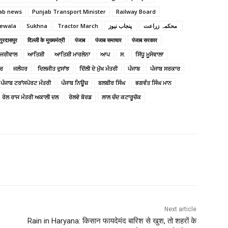
ab news
Punjab Transport Minister
Railway Board
ewala
Sukhna
Tractor March
پنجاب نیوز ‎
محکمہ زراعت ‎
गुरदासपुर
दिल्ली के मुख्यमंत्री
पंजाब
पंजाब समाचार
पंजाब सरकार
ੇਜਰੀਵਾਲ
ਆਤਿਸ਼ੀ
ਆਤਿਸ਼ੀ ਮਾਰਲੇਨਾ
ਆਪ
ਸ.
ਸਿੱਧੂ ਮੂਸੇਵਾਲਾ
ੁਰ
ਜਲੰਧਰ
ਦਿਲਜੀਤ ਦੁਸਾਂਝ
ਦਿੱਲੀ ਦੇ ਮੁੱਖ ਮੰਤਰੀ
ਪੰਜਾਬ
ਪੰਜਾਬ ਸਰਕਾਰ
ਪੰਜਾਬ ਟਰਾਂਸਪੋਰਟ ਮੰਤਰੀ
ਪੰਜਾਬ ਨਿਊਜ਼
ਬਲਬੀਰ ਸਿੰਘ
ਭਗਵੰਤ ਸਿੰਘ ਮਾਨ
ਰੇਲ ਰਾਜ ਮੰਤਰੀ ਅਕਾਲੀ ਦਲ
ਰੇਲਵੇ ਬੋਰਡ
ਲਾਲ ਚੰਦ ਕਟਾਰੂਚੱਕ
Next article
Rain in Haryana: किसान फायदेमंद बारिश से खुश, तो शहरों के