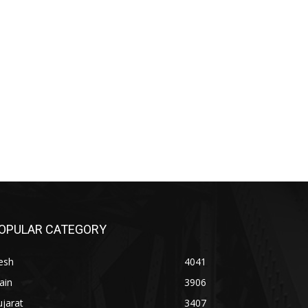
OPULAR CATEGORY
esh
4041
ain
3906
jarat
3407