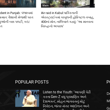
Main
ident in Punjab: પંજાબમાં
Air raid in Kabul:પાકિસ્તાની
્માત: વૈશાખી મેળાથી પરત
એરસ્ટ્રાઈકમાં કાબુલની હોસ્પિટલ તબાહ,
ાળુઓની બસ પલટી, કરંટ
400નાં મોત; તાલિબાને કહ્યું- ‘આ માનવતા
ોત
વિરુદ્ધનો અપરાધ’
POPULAR POSTS
P
Listen to the Youth: ‘આપણી પેઢી
D
કરતા Gen-Z વધુ પ્રમાણિક અને
M
દેશભક્ત’, મોહન ભાગવતનું મોટું
નિવેદન, જંતર-મંતર આંદોલન અને
Gu