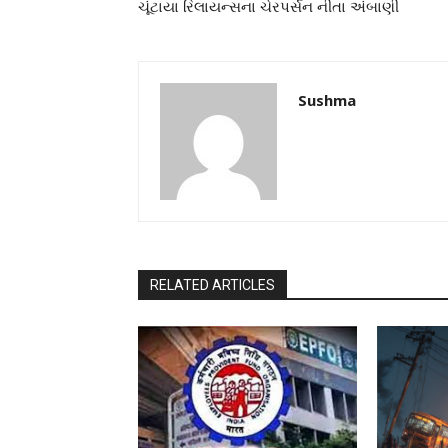
ચૂંટાયા રિલાયન્સના ચેરપર્સન નીતા અંબાણી
Sushma
RELATED ARTICLES