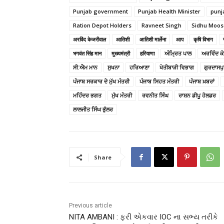
Punjab government
Punjab Health Minister
punj
Ration Depot Holders
Ravneet Singh
Sidhu Moos
अरविंद केजरीवाल
आतिशी
आतिशी मार्लेना
आप
कृषि विभाग
भगवंत सिंह मान
मुख्यमंत्री
हरियाणा
ਅੰਮ੍ਰਿਤ ਪਾਲ
ਅਰਵਿੰਦ ਕ
ਸੀ.ਐਮ ਮਾਨ
ਸੁਖਨਾ
ਹਰਿਆਣਾ
ਖੇਤੀਬਾੜੀ ਵਿਭਾਗ
ਗੁਰਦਾਸਪ
ਪੰਜਾਬ ਸਰਕਾਰ ਦੇ ਮੁੱਖ ਮੰਤਰੀ
ਪੰਜਾਬ ਸਿਹਤ ਮੰਤਰੀ
ਪੰਜਾਬ ਖ਼ਬਰਾਂ
ਮਹਿੰਦਰ ਭਗਤ
ਮੁੱਖ ਮੰਤਰੀ
ਰਵਨੀਤ ਸਿੰਘ
ਰਾਸ਼ਨ ਡੀਪੂ ਹੋਲਡਰ
ਲਾਲਜੀਤ ਸਿੰਘ ਭੁੱਲਰ
Share
Previous article
NITA AMBANI : ફરી એકવાર IOC ના સભ્ય તરીકે