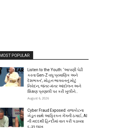
MOST POPULAR
Listen to the Youth: ‘આપણી પેઢી
કરતા Gen-Z વધુ પ્રમાણિક અને
દેશભક્ત’, મોહન ભાગવતનું મોટું
નિવેદન, જંતર-મંતર આંદોલન અને
શિક્ષણ પ્રણાલી પર કરી ખુલીને...
August 6, 2026
Cyber Fraud Exposed: રાજકોટના
ખેડૂત સાથે આફ્રિકન ગેંગની ઠગાઈ, AI
ની મદદથી હિન્દીમાં વાત કરી પડાવ્યા
₹૬.૩૧ લાખ