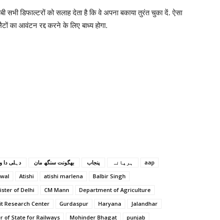
ी सभी डिफाल्टरों को सलाह देता है कि वे अपना बकाया तुरंत चुका दें. ऐसा
लैटों का आवंटन रद्द करने के लिए बाध्य होगा.
‎ اروند کیجریوال ‎دہلی دا وزیراعلی ‎
‎‎ بھگونت سنگھ مان ‎
‎‎ پنجاب ‎
‎ ہریانہ ‎
aap
iwal
Atishi
atishi marlena
Balbir Singh
ister of Delhi
CM Mann
Department of Agriculture
it Research Center
Gurdaspur
Haryana
Jalandhar
r of State for Railways
Mohinder Bhagat
punjab