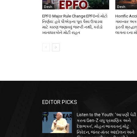
Desh
Desh
EPFO Major Rule Change:EPFOનો મોટો
Horrific Acc
નિર્ણય: હવે પીએફના પૂરા પૈસા ઉપાડવા
ગમખ્વાર અકસ
માટે કારણ જણાવવું જરૂરી નથી, કરોડો
ફરતી શ્રદ્ધ
ખાતાધારકોને મોટી રાહત
લાગતા ૬ના મ
EDITOR PICKS
Listen to the Youth: ‘આપણી પેઢી
કરતા Gen-Z વધુ પ્રમાણિક અને
દેશભક્ત’, મોહન ભાગવતનું મોટું
નિવેદન, જંતર-મંતર આંદોલન અને