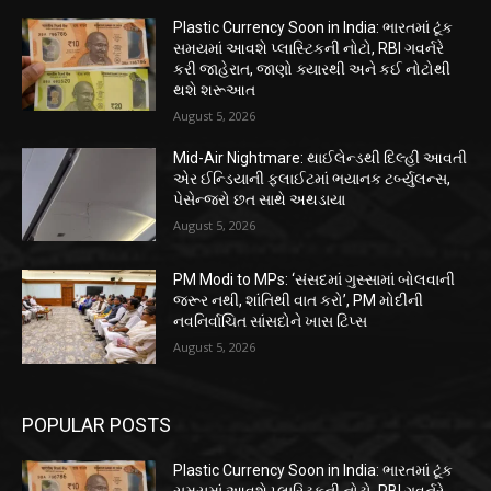
Plastic Currency Soon in India: ભારતમાં ટૂંક
સમયમાં આવશે પ્લાસ્ટિકની નોટો, RBI ગવર્નરે
કરી જાહેરાત, જાણો ક્યારથી અને કઈ નોટોથી
થશે શરૂઆત
August 5, 2026
Mid-Air Nightmare: થાઈલેન્ડથી દિલ્હી આવતી
એર ઈન્ડિયાની ફ્લાઈટમાં ભયાનક ટર્બ્યુલન્સ,
પેસેન્જરો છત સાથે અથડાયા
August 5, 2026
PM Modi to MPs: ‘સંસદમાં ગુસ્સામાં બોલવાની
જરૂર નથી, શાંતિથી વાત કરો’, PM મોદીની
નવનિર્વાચિત સાંસદોને ખાસ ટિપ્સ
August 5, 2026
POPULAR POSTS
Plastic Currency Soon in India: ભારતમાં ટૂંક