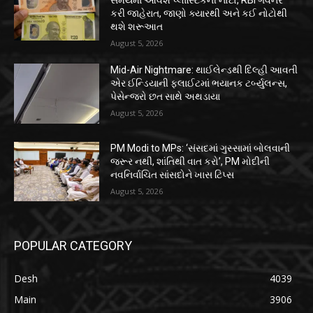
સમયમાં આવશે પ્લાસ્ટિકની નોટો, RBI ગવર્નરે
કરી જાહેરાત, જાણો ક્યારથી અને કઈ નોટોથી
થશે શરૂઆત
August 5, 2026
Mid-Air Nightmare: થાઈલેન્ડથી દિલ્હી આવતી
એર ઈન્ડિયાની ફ્લાઈટમાં ભયાનક ટર્બ્યુલન્સ,
પેસેન્જરો છત સાથે અથડાયા
August 5, 2026
PM Modi to MPs: ‘સંસદમાં ગુસ્સામાં બોલવાની
જરૂર નથી, શાંતિથી વાત કરો’, PM મોદીની
નવનિર્વાચિત સાંસદોને ખાસ ટિપ્સ
August 5, 2026
POPULAR CATEGORY
Desh
4039
Main
3906