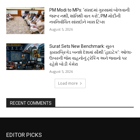
PM Modi to MPs: ‘સંસદમાં ગુસ્સામાં બોલવાની
જરૂર નથી, શાંતિથી વાત કરો’, PM મોદીની
નવનિર્વાચિત સાંસદોને ખાસ ટિપ્સ
August 5, 2026
Surat Sets New Benchmark: સુરત
ફાયરબ્રિગેડ બનશે દેશમાં સૌથી ‘હાઇટેક’: ઓલા-
ઉબરની જેમ વાહનોનું ટ્રેકિંગ અને જવાનો પર
રહેશે બોડી કેમેરા
August 5, 2026
Load more
RECENT COMMENTS
EDITOR PICKS