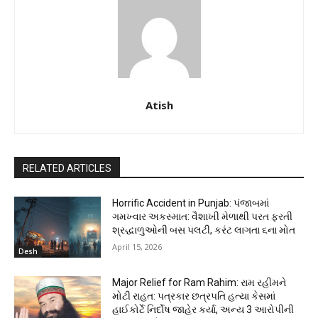
Atish
RELATED ARTICLES
Horrific Accident in Punjab: પંજાબમાં
ગમખ્વાર અકસ્માત: વૈશાખી મેળાથી પરત ફરતી
શ્રદ્ધાળુઓની બસ પલટી, કરંટ લાગતા ૬ના મોત
April 15, 2026
Desh
Major Relief for Ram Rahim: રામ રહીમને
મોટી રાહત: પત્રકાર છત્રપતિ હત્યા કેસમાં
હાઈકોર્ટે નિર્દોષ જાહેર કર્યા, અન્ય 3 આરોપીની