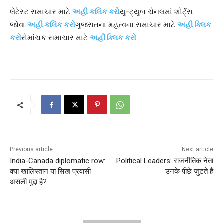
લેટેસ્ટ સમાચાર માટે
અહી કલિક કરો
યુ-ટ્યુબ ચેનલમાં શોર્ટ્સ
જોવા
અહીં કલિક કરો
ગુજરાતના મહત્વના સમાચાર માટે
અહીં ક્લિક
કરો
રોમાંચક સમાચાર માટે
અહીં ક્લિક કરો
Previous article
Next article
India-Canada diplomatic row:
Political Leaders: राजनीतिक नेता
क्या खालिस्तान या सिख प्रवासी
उनके पीछे जुटते हैं
असली मुद्दा है?