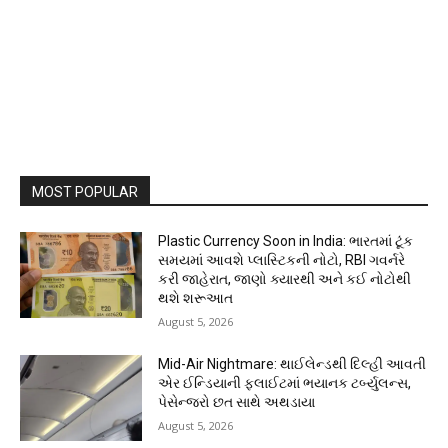
MOST POPULAR
Plastic Currency Soon in India: ભારતમાં ટૂંક
સમયમાં આવશે પ્લાસ્ટિકની નોટો, RBI ગવર્નરે
કરી જાહેરાત, જાણો ક્યારથી અને કઈ નોટોથી
થશે શરૂઆત
August 5, 2026
Mid-Air Nightmare: થાઈલેન્ડથી દિલ્હી આવતી
એર ઈન્ડિયાની ફ્લાઈટમાં ભયાનક ટર્બ્યુલન્સ,
પેસેન્જરો છત સાથે અથડાયા
August 5, 2026