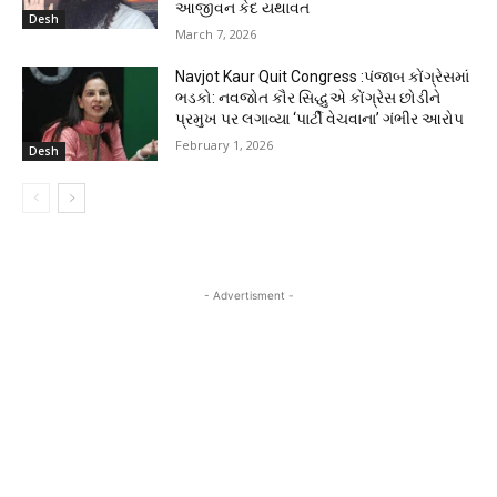
આજીવન કેદ યથાવત
Desh
March 7, 2026
Navjot Kaur Quit Congress :પંજાબ કોંગ્રેસમાં
ભડકો: નવજોત કૌર સિદ્ધુએ કોંગ્રેસ છોડીને
પ્રમુખ પર લગાવ્યા ‘પાર્ટી વેચવાના’ ગંભીર આરોપ
February 1, 2026
Desh
- Advertisment -