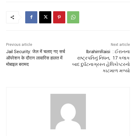
Previous article
Next article
Jail Security: जेल में चलाए गए सर्च
IbrahimRaisi : ઈરાનના
ऑपरेशन के दौरान लावारिस हालत में
રાષ્ટ્રપતિનું નિધન, 17 કલાક
मोबाइल बरामद
બાદ દુર્ઘટનાગ્રસ્ત હેલિકોપ્ટરનો
કાટમાળ મળ્યો