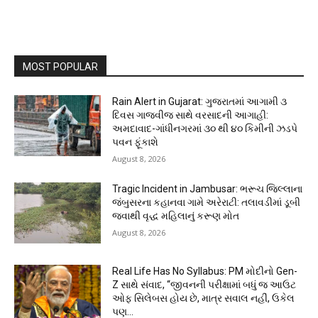
MOST POPULAR
Rain Alert in Gujarat: ગુજરાતમાં આગામી ૩
દિવસ ગાજવીજ સાથે વરસાદની આગાહી:
અમદાવાદ-ગાંધીનગરમાં ૩૦ થી ૪૦ કિમીની ઝડપે
પવન ફૂંકાશે
August 8, 2026
Tragic Incident in Jambusar: ભરૂચ જિલ્લાના
જંબુસરના કહાનવા ગામે અરેરાટી: તલાવડીમાં ડૂબી
જવાથી વૃદ્ધ મહિલાનું કરૂણ મોત
August 8, 2026
Real Life Has No Syllabus: PM મોદીનો Gen-
Z સાથે સંવાદ, “જીવનની પરીક્ષામાં બધું જ આઉટ
ઓફ સિલેબસ હોય છે, માત્ર સવાલ નહીં, ઉકેલ
પણ...