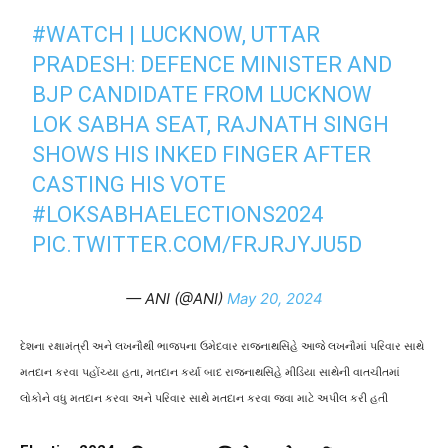
#WATCH
| LUCKNOW, UTTAR
PRADESH: DEFENCE MINISTER AND
BJP CANDIDATE FROM LUCKNOW
LOK SABHA SEAT, RAJNATH SINGH
SHOWS HIS INKED FINGER AFTER
CASTING HIS VOTE
#LOKSABHAELECTIONS2024
PIC.TWITTER.COM/FRJRJYJU5D
— ANI (@ANI)
May 20, 2024
દેશના રક્ષામંત્રી અને લખનૌથી ભાજપના ઉમેદવાર રાજનાથસિંહે આજે લખનૌમાં પરિવાર સાથે
મતદાન કરવા પહોંચ્યા હતા, મતદાન કર્યા બાદ રાજનાથસિંહે મીડિયા સાથેની વાતચીતમાં
લોકોને વધુ મતદાન કરવા અને પરિવાર સાથે મતદાન કરવા જવા માટે અપીલ કરી હતી