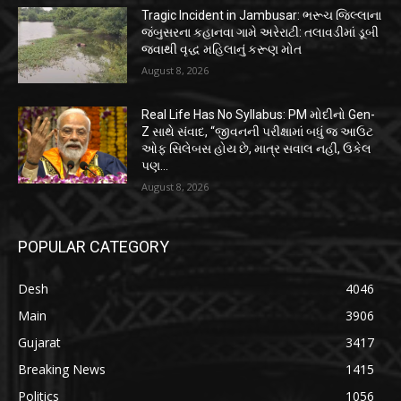
Tragic Incident in Jambusar: ભરૂચ જિલ્લાના
જંબુસરના કહાનવા ગામે અરેરાટી: તલાવડીમાં ડૂબી
જવાથી વૃદ્ધ મહિલાનું કરૂણ મોત
August 8, 2026
Real Life Has No Syllabus: PM મોદીનો Gen-
Z સાથે સંવાદ, “જીવનની પરીક્ષામાં બધું જ આઉટ
ઓફ સિલેબસ હોય છે, માત્ર સવાલ નહીં, ઉકેલ
પણ...
August 8, 2026
POPULAR CATEGORY
Desh
4046
Main
3906
Gujarat
3417
Breaking News
1415
Politics
1056