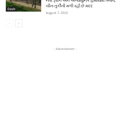
નવા ડ્રોન અને અત્યાધુનિક હથિયારો તૈનાત,
ચીન-તુર્કીની મળી રહી છે મદદ
Desh
August 7, 2026
- Advertisment -