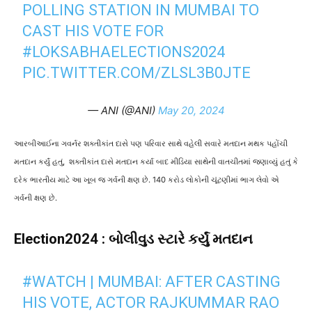
POLLING STATION IN MUMBAI TO
CAST HIS VOTE FOR
#LOKSABHAELECTIONS2024
PIC.TWITTER.COM/ZLSL3B0JTE
— ANI (@ANI)
May 20, 2024
આરબીઆઈના ગવર્નર શક્તીકાંત દાસે પણ પરિવાર સાથે વહેલી સવારે મતદાન મથક પહોંચી
મતદાન કર્યું હતું, શક્તીકાંત દાસે મતદાન કર્યા બાદ મીડિયા સાથેની વાતચીતમાં જણાવ્યું હતું કે
દરેક ભારતીય માટે આ ખૂબ જ ગર્વની ક્ષણ છે. 140
કરોડ લોકોની ચૂંટણીમાં ભાગ લેવો એ
ગર્વની ક્ષણ છે.
Election2024 : બોલીવુડ સ્ટારે કર્યું મતદાન
#WATCH
| MUMBAI: AFTER CASTING
HIS VOTE, ACTOR RAJKUMMAR RAO