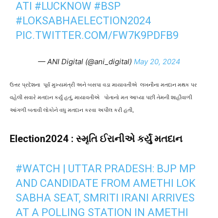
ATI
#LUCKNOW
#BSP
#LOKSABHAELECTION2024
PIC.TWITTER.COM/FW7K9PDFB9
— ANI Digital (@ani_digital)
May 20, 2024
ઉત્તર પ્રદેશના પૂર્વ મુખ્યમંત્રી અને બસપા
વડા માયાવતીએ લખનૌના મતદાન મથક પર
વહેલી સવારે મતદાન કર્યું હતું, માયાવતીએ
પોતાનો મત આપ્યા પછી તેમની શાહીવાળી
આંગળી બતાવી લોકોને વધુ મતદાન કરવા અપીલ કરી હતી,
Election2024 : સ્મૃતિ ઈરાનીએ કર્યું મતદાન
#WATCH
| UTTAR PRADESH: BJP MP
AND CANDIDATE FROM AMETHI LOK
SABHA SEAT, SMRITI IRANI ARRIVES
AT A POLLING STATION IN AMETHI