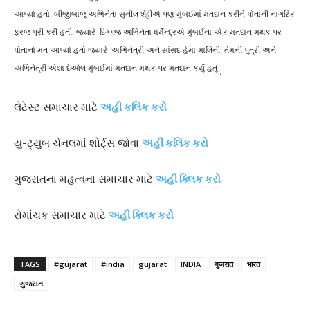
આપ્યો હતો, બીજીબાજુ અભિનેતા સુનીલ શેટ્ટીએ પણ મુંબઈમાં મતદાન કરીને પોતાની નાગરિક
ફરજ પૂરી કરી હતી, જયારે દિગ્ગજ અભિનેતા ધર્મેન્દ્રએ મુંબઈના એક મતદાન મથક પર
પોતાનો મત આપ્યો હતો જયારે અભિનેત્રી અને સાંસદ હેમા માલિની, તેમની પુત્રી અને
અભિનેત્રી એશા દેઓલે મુંબઈમાં મતદાન મથક પર મતદાન કર્યું હતું
.
લેટેસ્ટ સમાચાર માટે
અહી કલિક કરો
યુ-ટ્યુબ ચેનલમાં શોર્ટ્સ જોવા
અહીં કલિક કરો
ગુજરાતના મહત્વના સમાચાર માટે
અહીં ક્લિક કરો
રોમાંચક સમાચાર માટે
અહીં ક્લિક કરો
TAGS
#gujarat
#india
gujarat
INDIA
गुजरात
भारत
ગુજરાત