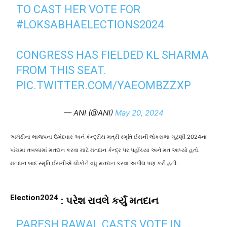
TO CAST HER VOTE FOR
#LOKSABHAELECTIONS2024
CONGRESS HAS FIELDED KL SHARMA
FROM THIS SEAT.
PIC.TWITTER.COM/YAEOMBZZXP
— ANI (@ANI)
May 20, 2024
અમેઠીના ભાજપના ઉમેદવાર અને કેન્દ્રીય મંત્રી સ્મૃતિ ઈરાની લોકસભા ચૂંટણી 2024
ના
પાંચમા તબક્કામાં મતદાન કરવા માટે મતદાન કેન્દ્ર પર પહોંચ્યા અને મત આપ્યો હતો.
મતદાન બાદ સ્મૃતિ ઈરાનીએ લોકોને વધુ મતદાન કરવા અપીલ પણ કરી હતી.
Election2024
: પરેશ રાવલે કર્યું મતદાન
PARESH RAWAL CASTS VOTE IN