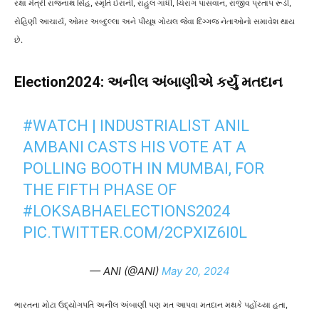
રક્ષા મંત્રી રાજનાથ સિંહ, સ્મૃતિ ઈરાની, રાહુલ ગાંધી, ચિરાગ પાસવાન, રાજીવ પ્રતાપ રૂડી,
રોહિણી આચાર્ય, ઓમર અબ્દુલ્લા અને પીયૂષ ગોયલ જેવા દિગ્ગજ નેતાઓનો સમાવેશ થાય
છે.
Election2024: અનીલ અંબાણીએ કર્યું મતદાન
#WATCH
| INDUSTRIALIST ANIL
AMBANI CASTS HIS VOTE AT A
POLLING BOOTH IN MUMBAI, FOR
THE FIFTH PHASE OF
#LOKSABHAELECTIONS2024
PIC.TWITTER.COM/2CPXIZ6I0L
— ANI (@ANI)
May 20, 2024
ભારતના મોટા ઉદ્યોગપતિ અનીલ અંબાણી પણ મત આપવા મતદાન મથકે પહોંચ્યા હતા,