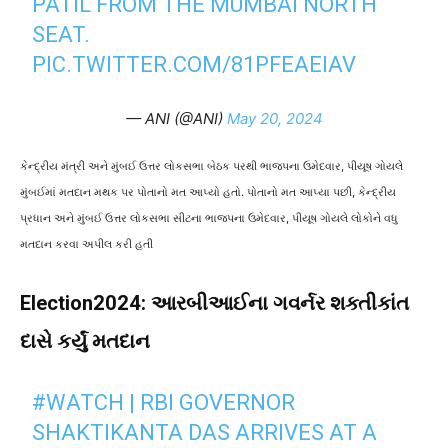
PATIL FROM THE MUMBAI NORTH
SEAT.
PIC.TWITTER.COM/81PFEAEIAV
— ANI (@ANI)
May 20, 2024
કેન્દ્રીય મંત્રી અને મુંબઈ ઉત્તર લોકસભા બેઠક પરથી ભાજપના ઉમેદવાર,
પીયૂષ ગોયલે
મુંબઈમાં મતદાન મથક પર પોતાનો મત આપ્યો હતો. પોતાનો મત આપ્યા પછી,
કેન્દ્રીય
પ્રધાન અને મુંબઈ ઉત્તર લોકસભા સીટના ભાજપના ઉમેદવાર,
પીયૂષ ગોયલે લોકોને વધુ
મતદાન કરવા અપીલ કરી હતી
Election2024: આરબીઆઈના ગવર્નર શક્તીકાંત
દાસે કર્યું મતદાન
#WATCH
| RBI GOVERNOR
SHAKTIKANTA DAS ARRIVES AT A