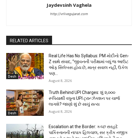
Jaydevsinh Vaghela
http://vrlivegujarat.com
RELATED ARTICLES
Real Life Has No Syllabus: PM મોદીનો Gen-
Z સાથે સંવાદ, “જીવનની પરીક્ષામાં બધું જ આઉટ
ઓફ સિલેબસ હોય છે, માત્ર સવાલ નહીં, ઉકેલ
પણ...
Desh
August 8, 2026
Truth Behind UPI Charges: શું ૨,૦૦૦
રૂપિયાથી વધુના UPI ટ્રાન્ઝેક્શન પર ચાર્જ
લાગશે? જાણો શું છે સાચું સત્ય
August 8, 2026
Desh
Escalation at the Border: કચ્છ સરહદે
પાકિસ્તાનની નાપાક હિલચાલ, સર ક્રીક નજીક