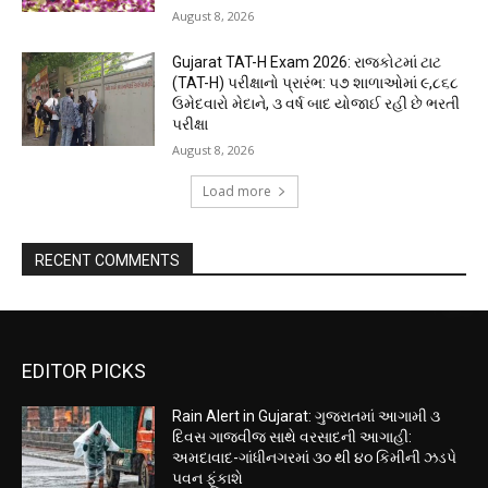
August 8, 2026
Gujarat TAT-H Exam 2026: રાજકોટમાં ટાટ
(TAT-H) પરીક્ષાનો પ્રારંભ: ૫૭ શાળાઓમાં ૯,૮૬૮
ઉમેદવારો મેદાને, ૩ વર્ષ બાદ યોજાઈ રહી છે ભરતી
પરીક્ષા
August 8, 2026
Load more
RECENT COMMENTS
EDITOR PICKS
Rain Alert in Gujarat: ગુજરાતમાં આગામી ૩
દિવસ ગાજવીજ સાથે વરસાદની આગાહી:
અમદાવાદ-ગાંધીનગરમાં ૩૦ થી ૪૦ કિમીની ઝડપે
પવન ફૂંકાશે