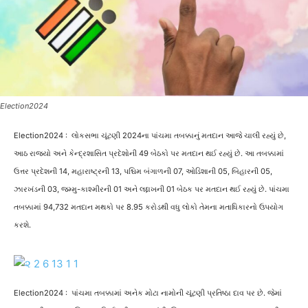
Election2024
Election2024 : લોકસભા ચૂંટણી 2024ના પાંચમા તબક્કાનું મતદાન આજે ચાલી રહ્યું છે,
આઠ રાજ્યો અને કેન્દ્રશાસિત પ્રદેશોની 49 બેઠકો પર મતદાન થઈ રહ્યું છે. આ તબક્કામાં
ઉત્તર પ્રદેશની 14, મહારાષ્ટ્રની 13, પશ્ચિમ બંગાળની 07, ઓડિશાની 05, બિહારની 05,
ઝારખંડની 03, જમ્મુ-કાશ્મીરની 01 અને લદ્દાખની 01 બેઠક પર મતદાન થઈ રહ્યું છે. પાંચમા
તબક્કામાં 94,732 મતદાન મથકો પર 8.95 કરોડથી વધુ લોકો તેમના મતાધિકારનો ઉપયોગ
કરશે.
Election2024 : પાંચમા તબક્કામાં અનેક મોટા નામોની ચૂંટણી પ્રતિષ્ઠા દાવ પર છે. જેમાં