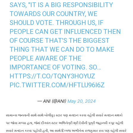
SAYS, "IT IS A BIG RESPONSIBILITY
TOWARDS OUR COUNTRY, WE
SHOULD VOTE. THROUGH US, IF
PEOPLE CAN GET INFLUENCED THEN
OF COURSE THAT'S THE BIGGEST
THING THAT WE CAN DO TO MAKE
PEOPLE AWARE OF THE
IMPORTANCE OF VOTING. SO…
HTTPS://T.CO/TQNY3HOYUZ
PIC.TWITTER.COM/HFTLU96I6Z
— ANI (@ANI)
May 20, 2024
સામાન્ય જનતાની સાથે સાથે બોલીવુડ સ્ટાર પણ મતદાન કરવા વહેલી સવારે મતદાન મથકો
પર જોવા મળ્યા હતા, જેમાં દીગવંત સ્ટાર અભિનેત્રી શ્રી દેવીની પુત્રી જ્હાનવી કપૂર વહેલી
સવારે મતદાન કરવા પહોંચી હતી, આ સાથે દિગ્ગજ અભીનેતા રાજકુમાર રાવ પણ વહેલી સવારે