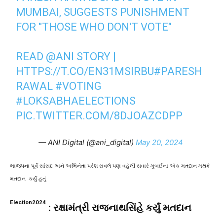
MUMBAI, SUGGESTS PUNISHMENT
FOR "THOSE WHO DON'T VOTE"
READ
@ANI
STORY |
HTTPS://T.CO/EN31MSIRBU
#PARESH
RAWAL
#VOTING
#LOKSABHAELECTIONS
PIC.TWITTER.COM/8DJOAZCDPP
— ANI Digital (@ani_digital)
May 20, 2024
ભાજપના પૂર્વ સાંસદ અને અભિનેતા પરેશ રાવલે પણ વહેલી સવારે મુંબઈના એક મતદાન મથકે
મતદાન કર્યું હતું
Election2024
: રક્ષામંત્રી રાજનાથસિંહે કર્યું મતદાન