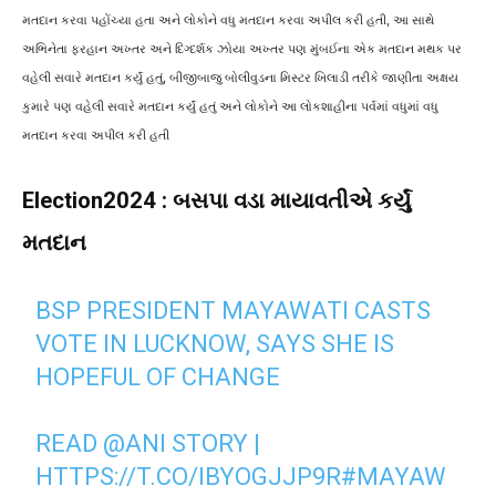
મતદાન કરવા પહોંચ્યા હતા અને લોકોને વધુ મતદાન કરવા અપીલ કરી હતી, આ સાથે
અભિનેતા ફરહાન અખ્તર અને દિગ્દર્શક ઝોયા અખ્તર પણ મુંબઈના એક મતદાન મથક પર
વહેલી સવારે મતદાન કર્યું હતું, બીજીબાજુ બોલીવુડના મિસ્ટર ખિલાડી તરીકે જાણીતા અક્ષય
કુમારે પણ વહેલી સવારે મતદાન કર્યું હતું અને લોકોને આ લોકશાહીના પર્વમાં વધુમાં વધુ
મતદાન કરવા અપીલ કરી હતી
Election2024 : બસપા વડા માયાવતીએ કર્યું
મતદાન
BSP PRESIDENT MAYAWATI CASTS
VOTE IN LUCKNOW, SAYS SHE IS
HOPEFUL OF CHANGE
READ
@ANI
STORY |
HTTPS://T.CO/IBYOGJJP9R
#MAYAW