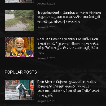
August 8, 2026
Tragic Incident in Jambusar: ભરૂચ જિલ્લાના
જંબુસરના કહાનવા ગામે અરેરાટી: તલાવડીમાં ડૂબી
જવાથી વૃદ્ધ મહિલાનું કરૂણ મોત
August 8, 2026
Real Life Has No Syllabus: PM મોદીનો Gen-
Z સાથે સંવાદ, “જીવનની પરીક્ષામાં બધું જ આઉટ
ઓફ સિલેબસ હોય છે, માત્ર સવાલ નહીં, ઉકેલ
પણ...
August 8, 2026
POPULAR POSTS
Rain Alert in Gujarat: ગુજરાતમાં આગામી ૩
દિવસ ગાજવીજ સાથે વરસાદની આગાહી:
અમદાવાદ-ગાંધીનગરમાં ૩૦ થી ૪૦ કિમીની ઝડપે
પવન ફૂંકાશે
August 8, 2026