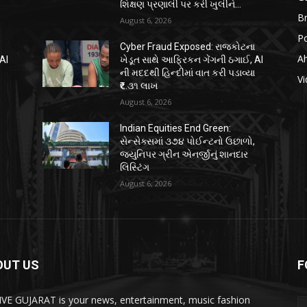
શિક્ષણ પ્રણાલી પર કરી ખુલીને...
B
August 6, 2026
Po
ા
Cyber Fraud Exposed: રાજકોટના
A
AI
ખેડૂત સાથે આફ્રિકન ગેંગની ઠગાઈ, AI
ા
ની મદદથી હિન્દીમાં વાત કરી પડાવ્યા
Vi
₹૬.૩૧ લાખ
August 6, 2026
Indian Equities End Green:
,
સેન્સેક્સમાં ૩૭૪ પોઈન્ટનો ઉછાળો,
જ્યુનિપર ગ્રીન એનર્જીનું શાનદાર
લિસ્ટિંગ
August 6, 2026
OUT US
F
IVE GUJARAT is your news, entertainment, music fashion