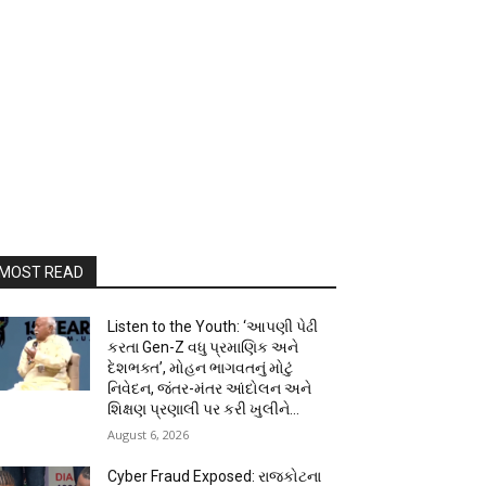
MOST READ
Listen to the Youth: ‘આપણી પેઢી
કરતા Gen-Z વધુ પ્રમાણિક અને
દેશભક્ત’, મોહન ભાગવતનું મોટું
નિવેદન, જંતર-મંતર આંદોલન અને
શિક્ષણ પ્રણાલી પર કરી ખુલીને...
August 6, 2026
Cyber Fraud Exposed: રાજકોટના