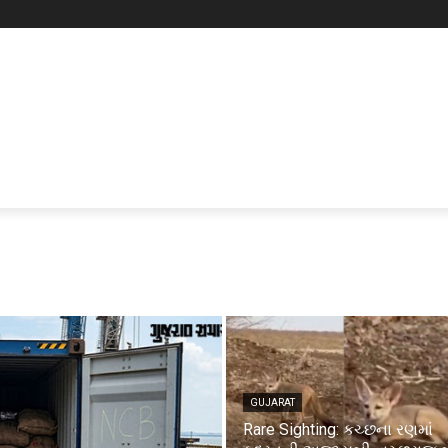
GUJARAT
Rare Sighting: કચ્છના રણમાં