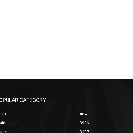
OPULAR CATEGORY
esh
4041
ain
3906
jarat
3407