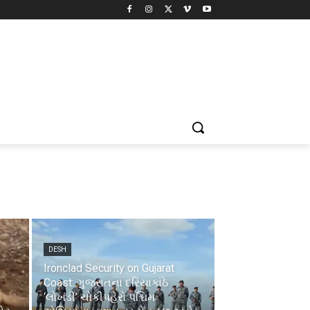
DESH
Ironclad Security on Gujarat
Coast: ગુજરાતના દરિયાકાંઠે
‘લોખંડી’ ચોકીપહેરો પશ્ચિમ