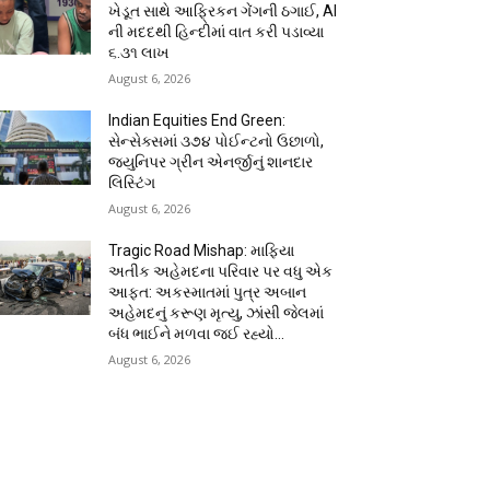
ખેડૂત સાથે આફ્રિકન ગેંગની ઠગાઈ, AI
ની મદદથી હિન્દીમાં વાત કરી પડાવ્યા
₹૬.૩૧ લાખ
August 6, 2026
Indian Equities End Green:
સેન્સેક્સમાં ૩૭૪ પોઈન્ટનો ઉછાળો,
જ્યુનિપર ગ્રીન એનર્જીનું શાનદાર
લિસ્ટિંગ
August 6, 2026
Tragic Road Mishap: માફિયા
અતીક અહેમદના પરિવાર પર વધુ એક
આફત: અકસ્માતમાં પુત્ર અબાન
અહેમદનું કરૂણ મૃત્યુ, ઝાંસી જેલમાં
બંધ ભાઈને મળવા જઈ રહ્યો...
August 6, 2026