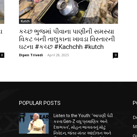
Kutch
ા
કચ્છ ભુજમાં પીવાના પાણીની સમસ્યા
વિકટ બની તાલુકાના ખાવડા વિસ્તારની
ઘટના #કચ્છ #Kachchh #kutch
Dipen Trivedi
-
April 28, 2025
0
0
POPULAR POSTS
P
Listen to the Youth: ‘આપણી પેઢી
D
કરતા Gen-Z વધુ પ્રમાણિક અને
M
દેશભક્ત’, મોહન ભાગવતનું મોટું
નિવેદન, જંતર-મંતર આંદોલન અને
Gu