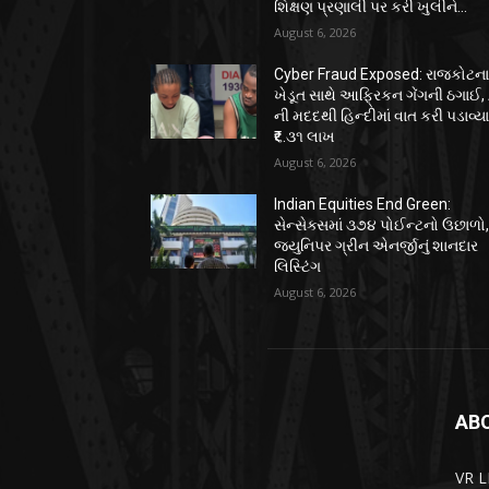
શિક્ષણ પ્રણાલી પર કરી ખુલીને...
August 6, 2026
Cyber Fraud Exposed: રાજકોટન
ખેડૂત સાથે આફ્રિકન ગેંગની ઠગાઈ, 
ની મદદથી હિન્દીમાં વાત કરી પડાવ્ય
₹૬.૩૧ લાખ
August 6, 2026
Indian Equities End Green:
સેન્સેક્સમાં ૩૭૪ પોઈન્ટનો ઉછાળો
જ્યુનિપર ગ્રીન એનર્જીનું શાનદાર
લિસ્ટિંગ
August 6, 2026
AB
VR L