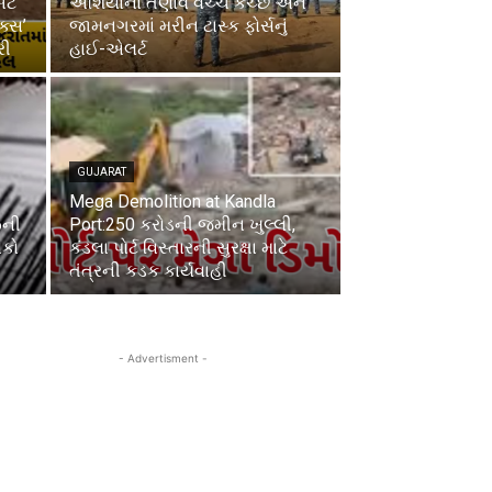
ેટ
એશિયાના તણાવ વચ્ચે કચ્છ અને
ક્સ’
જામનગરમાં મરીન ટાસ્ક ફોર્સનું
રી
હાઈ-એલર્ટ
GUJARAT
Mega Demolition at Kandla
6ની
Port:250 કરોડની જમીન ખુલ્લી,
ોકો
કંડલા પોર્ટ વિસ્તારની સુરક્ષા માટે
તંત્રની કડક કાર્યવાહી
- Advertisment -