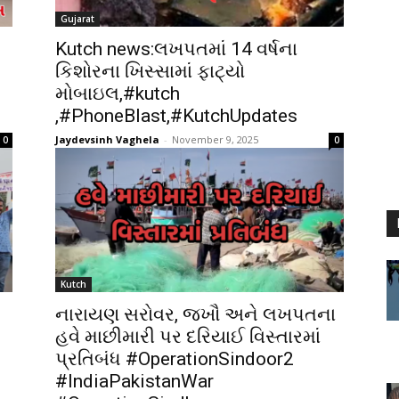
Gujarat
Kutch news:લખપતમાં 14 વર્ષના
કિશોરના ખિસ્સામાં ફાટ્યો
મોબાઇલ,#kutch
,#PhoneBlast,#KutchUpdates
Jaydevsinh Vaghela
-
November 9, 2025
0
0
Kutch
નારાયણ સરોવર, જખૌ અને લખપતના
હવે માછીમારી પર દરિયાઈ વિસ્તારમાં
પ્રતિબંધ #OperationSindoor2
#IndiaPakistanWar