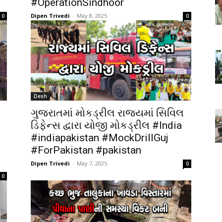
#OperationSindhoor
Dipen Trivedi
-
May 8, 2025
0
0
Desh
ગુજરાતમાં મોકડ્રીલ રાજ્યમાં સિવિલ
ડિફેન્સ દ્વારા યોજી મોકડ્રીલ #India
#indiapakistan #MockDrillGuj
#ForPakistan #pakistan
Dipen Trivedi
-
May 7, 2025
0
0