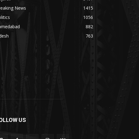
reaking News
1415
litics
1056
hmedabad
882
desh
763
OLLOW US