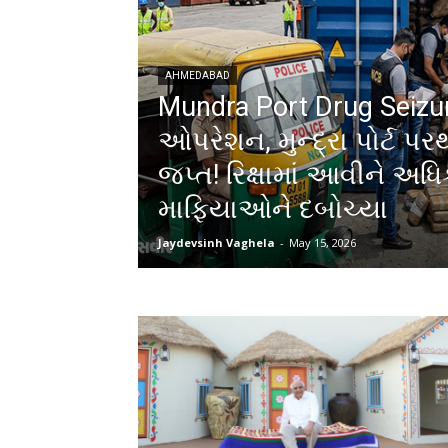
AHMEDABAD
Mundra Port Drug Seizure
ઓપરેશન, મુન્દ્રા પોર્ટ પર
જપ્ત! રિક્ષામાં આવીને અ
માફિયાઓને દબોચ્યા
Jaydevsinh Vaghela
-
May 15, 2026