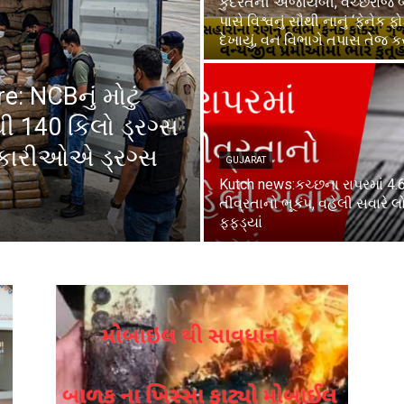
કુદરતની અજાયબી, વચ્છરાજ બ
પાસે વિશ્વનું સૌથી નાનું ‘ફેનેક ફો
દેખાયું, વન વિભાગે તપાસ તેજ ક
: NCBનું મોટું
થી 140 કિલો ડ્રગ્સ
ધિકારીઓએ ડ્રગ્સ
GUJARAT
Kutch news:કચ્છના રાપરમાં 4.
તીવ્રતાનો ભૂકંપ, વહેલી સવારે લ
ફફડ્યાં