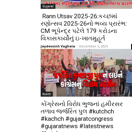
Gujarat
Rann Utsav 2025-26:કચ્છમાં
રણોત્સવ 2025-26નો ભવ્ય પ્રારંભ:
CM ભૂપેન્દ્ર પટેલે ₹179 કરોડના
વિકાસકાર્યોનું ઇ-ખાતમુહૂર્ત
Jaydevsinh Vaghela
-
December 5, 2025
Kutch
કોંગ્રેસનો વિરોધ ભુજનાં હમીરસર
તળાવ જર્જરિત પુલ #kutchch
#kachch #gujaratcongress
#gujaratnews #latestnews