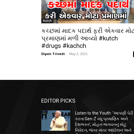
Kutch
કચ્છમાં માદક પદાર્થ ફરી એકવાર મોટ
પ્રમાણમાં મળી આવ્યો #kutch
#drugs #kachch
Dipen Trivedi
-
May 2, 2025
EDITOR PICKS
Listen to the Youth: ‘આપણી પેઢી
કરતા Gen-Z વધુ પ્રમાણિક અને
દેશભક્ત’, મોહન ભાગવતનું મોટું
નિવેદન, જંતર-મંતર આંદોલન અને