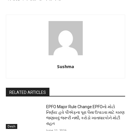
Sushma
RELATED ARTICLES
EPFO Major Rule Change:EPFOનો મોટો
નિર્ણય: હવે પીએફના પૂરા પૈસા ઉપાડવા માટે કારણ
જણાવવું જરૂરી નથી, કરોડો ખાતાધારકોને મોટી
રાહત
Desh
June 11, 2026