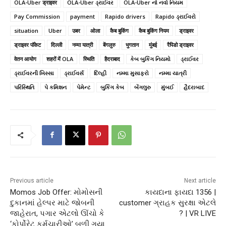
OLA-Uber ड्राइवर
OLA-Uber ડ્રાઈવર
OLA-Uber નો નવો નિયમ
Pay Commission
payment
Rapido drivers
Rapido ડ્રાઈવરો
situation
Uber
उबर
ओला
कैब बुकिंग
कैब बुकिंग नियम
ड्राइवर
ड्राइवर पॉकेट
दिल्ली
नम्मा यात्री
बेंगलुरु
भुगतान
मुंबई
रैपिडो ड्राइवर
वेतन आयोग
शहरों में OLA
स्थिति
हैदराबाद
કેબ બુકિંગ નિયમો
ડ્રાઈવર
ડ્રાઈવરની ખિસ્સા
ડ્રાઈવર્સ
દિલ્હી
નમ્મા મુસાફરો
નમ્મા યાત્રી
પરિસ્થિતિ
પે કમિશન
પેમેન્ટ
બુકિંગ કેબ
બેંગલુરુ
મુંબઈ
હૈદરાબાદ
Previous article
Next article
Momos Job Offer: મોમોસની
કાયદાના ફાયદા 1356 |
દુકાનમાં હેલ્પર માટે જોબની
customer ગ્રાહક સુરક્ષા એટલે
જાહેરાત, પગાર એટલો ઊંચો કે
? | VR LIVE
‘કોર્પોરેટ કર્મચારીઓ’ બળી ગયા