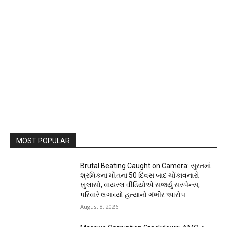
MOST POPULAR
Brutal Beating Caught on Camera: સુરતમાં
શ્રમિકના મોતના 50 દિવસ બાદ ચોંકાવનારો
ખુલાસો, વાયરલ વીડિયોએ સર્જ્યું સસ્પેન્સ,
પરિવારે લગાવ્યો હત્યાનો ગંભીર આરોપ
August 8, 2026