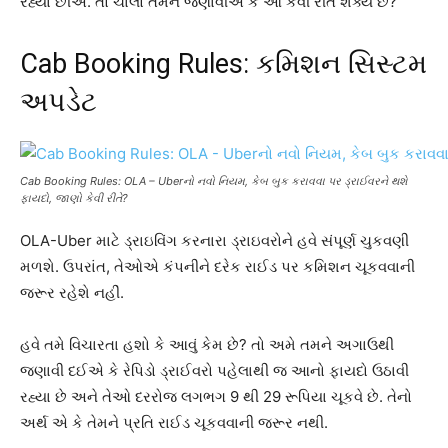
રહ્યા છીએ. તો ચાલો તમને જણાવીએ કે આ કેવી રીતે શક્ય છે?
Cab Booking Rules: કમિશન સિસ્ટમ
અપડેટ
Cab Booking Rules: OLA – Uberનો નવો નિયમ, કેબ બુક કરાવવા પર ડ્રાઈવરને થશે
ફાયદો, જાણો કેવી રીતે?
OLA-Uber માટે ડ્રાઇવિંગ કરનારા ડ્રાઇવરોને હવે સંપૂર્ણ ચુકવણી
મળશે. ઉપરાંત, તેઓએ કંપનીને દરેક રાઈડ પર કમિશન ચૂકવવાની
જરૂર રહેશે નહીં.
હવે તમે વિચારતા હશો કે આવું કેમ છે? તો અમે તમને અગાઉથી
જણાવી દઈએ કે રેપિડો ડ્રાઈવરો પહેલાથી જ આનો ફાયદો ઉઠાવી
રહ્યા છે અને તેઓ દરરોજ લગભગ 9 થી 29 રૂપિયા ચૂકવે છે. તેનો
અર્થ એ કે તેમને પ્રતિ રાઈડ ચૂકવવાની જરૂર નથી.