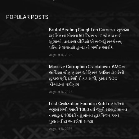
POPULAR POSTS
Brutal Beating Caught on Camera: સુરતમાં
શ્રમિકના મોતના 50 દિવસ બાદ ચોંકાવનારો
ખુલાસો, વાયરલ વીડિયોએ સર્જ્યું સસ્પેન્સ,
પરિવારે લગાવ્યો હત્યાનો ગંભીર આરોપ
August 8, 2026
Massive Corruption Crackdown: AMCના
લાંચિયા ચીફ ફાયર ઓફિસર અમિત ડોંગરેની
હકાલપટ્ટી, ઘરેથી રોકડ મળી, ફાયર NOC
કૌભાંડનો પર્દાફાશ
August 8, 2026
Lost Civilization Found in Kutch: કચ્છના
રણમાં મળી આવી 1000 વર્ષ જૂની સમૃદ્ધ માનવ
વસાહત, 100થી વધુ માનવ હાડપિંજર અને
પુરાતત્વીય અવશેષો મળ્યા
August 8, 2026