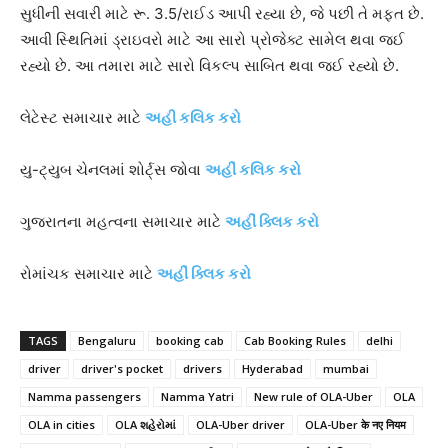
સુધીની સવારી માટે રૂ. 3.5/રાઈડ આપી રહ્યા છે, જે પછી તે મફત છે.
આવી સ્થિતિમાં ડ્રાઇવરો માટે આ સારો પ્રોજેક્ટ સામેલ થવા જઈ
રહ્યો છે. આ તમારા માટે સારો વિકલ્પ સાબિત થવા જઈ રહ્યો છે.
લેટેસ્ટ સમાચાર માટે
અહી કલિક કરો
યુ-ટ્યુબ ચેનલમાં શોર્ટ્સ જોવા
અહીં કલિક કરો
ગુજરાતના મહત્વના સમાચાર માટે
અહીં ક્લિક કરો
રોમાંચક સમાચાર માટે
અહીં ક્લિક કરો
TAGS
Bengaluru
booking cab
Cab Booking Rules
delhi
driver
driver's pocket
drivers
Hyderabad
mumbai
Namma passengers
Namma Yatri
New rule of OLA-Uber
OLA
OLA in cities
OLA શહેરોમાં
OLA-Uber driver
OLA-Uber के नए नियम