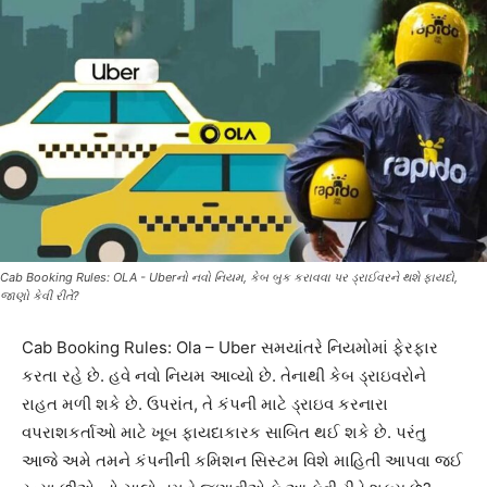
Cab Booking Rules: OLA - Uberનો નવો નિયમ, કેબ બુક કરાવવા પર ડ્રાઈવરને થશે ફાયદો,
જાણો કેવી રીતે?
Cab Booking Rules: Ola – Uber સમયાંતરે નિયમોમાં ફેરફાર
કરતા રહે છે. હવે નવો નિયમ આવ્યો છે. તેનાથી કેબ ડ્રાઇવરોને
રાહત મળી શકે છે. ઉપરાંત, તે કંપની માટે ડ્રાઇવ કરનારા
વપરાશકર્તાઓ માટે ખૂબ ફાયદાકારક સાબિત થઈ શકે છે. પરંતુ
આજે અમે તમને કંપનીની કમિશન સિસ્ટમ વિશે માહિતી આપવા જઈ