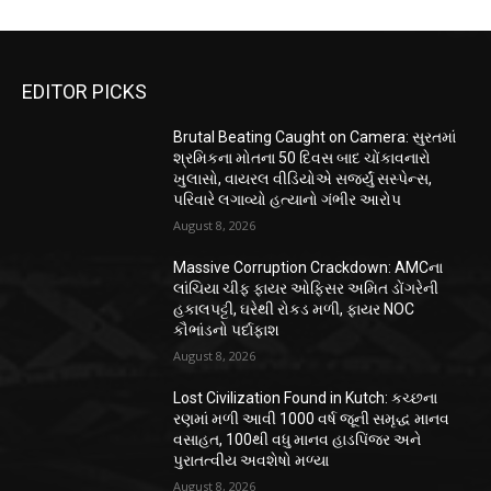
EDITOR PICKS
Brutal Beating Caught on Camera: સુરતમાં
શ્રમિકના મોતના 50 દિવસ બાદ ચોંકાવનારો
ખુલાસો, વાયરલ વીડિયોએ સર્જ્યું સસ્પેન્સ,
પરિવારે લગાવ્યો હત્યાનો ગંભીર આરોપ
August 8, 2026
Massive Corruption Crackdown: AMCના
લાંચિયા ચીફ ફાયર ઓફિસર અમિત ડોંગરેની
હકાલપટ્ટી, ઘરેથી રોકડ મળી, ફાયર NOC
કૌભાંડનો પર્દાફાશ
August 8, 2026
Lost Civilization Found in Kutch: કચ્છના
રણમાં મળી આવી 1000 વર્ષ જૂની સમૃદ્ધ માનવ
વસાહત, 100થી વધુ માનવ હાડપિંજર અને
પુરાતત્વીય અવશેષો મળ્યા
August 8, 2026