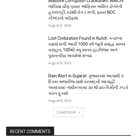
Massive Corruption Crackdown: AMCના
લાંચિયા ચીફ ફાયર ઓફિસર અમિત ડોંગરેની
હકાલપટ્ટી, ઘરેથી રોકડ મળી, ફાયર NOC
કૌભાંડનો પર્દાફાશ
August 8, 2026
Lost Civilization Found in Kutch: કચ્છના
રણમાં મળી આવી 1000 વર્ષ જૂની સમૃદ્ધ માનવ
વસાહત, 100થી વધુ માનવ હાડપિંજર અને
પુરાતત્વીય અવશેષો મળ્યા
August 8, 2026
Rain Alert in Gujarat: ગુજરાતમાં આગામી ૩
દિવસ ગાજવીજ સાથે વરસાદની આગાહી:
અમદાવાદ-ગાંધીનગરમાં ૩૦ થી ૪૦ કિમીની ઝડપે
પવન ફૂંકાશે
August 8, 2026
Load more
RECENT COMMENTS