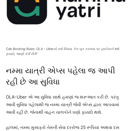
Cab Booking Rules: OLA – Uberનો નવો નિયમ, કેબ બુક કરાવવા પર ડ્રાઈવરને થશે
ફાયદો, જાણો કેવી રીતે?
નમ્મા યાત્રી એપ્સ પહેલા જ આપી
રહી છે આ સુવિધા
OLA-Uber એ આ સુવિધા સાથે હમણાં જ શરૂઆત કરી છે. પરંતુ
આવી સુવિધા પહેલાથી જ નમ્મા યાત્રી જેવી એપ્સ દ્વારા આપવામાં
આવી રહી છે. જેનાથી વાહન ચાલકોને ઘણો ફાયદો થશે.
હાલમાં, નમ્મા મુસાફરો તેમની સેવા દરરોજ 25 રૂપિયા અથવા દસ