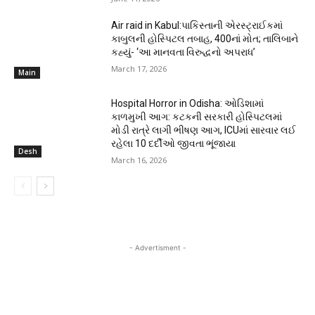
Air raid in Kabul:પાકિસ્તાની એરસ્ટ્રાઈકમાં
કાબુલની હોસ્પિટલ તબાહ, 400નાં મોત; તાલિબાને
કહ્યું- ‘આ માનવતા વિરુદ્ધનો અપરાધ’
March 17, 2026
Main
Hospital Horror in Odisha: ઓડિશામાં
કાળમુખી આગ: કટકની સરકારી હોસ્પિટલમાં
મોડી રાત્રે લાગી ભીષણ આગ, ICUમાં સારવાર લઈ
રહેલા 10 દર્દીઓ જીવતા ભૂંજાયા
Desh
March 16, 2026
- Advertisment -