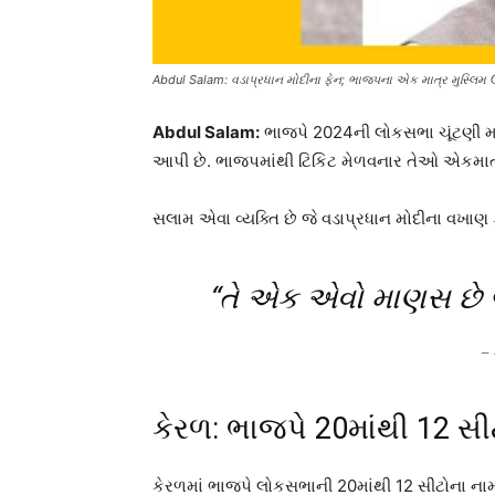
Abdul Salam: વડાપ્રધાન મોદીના ફેન; ભાજપના એક માત્ર મુસ્લિમ ઉ
Abdul Salam:
ભાજપે 2024ની લોકસભા ચૂંટણી માટ
આપી છે. ભાજપમાંથી ટિકિટ મેળવનાર તેઓ એકમાત્ર 
સલામ એવા વ્યક્તિ છે જે વડાપ્રધાન મોદીના વખાણ
“તે એક એવો માણસ છે જેણ
– 
કેરળ: ભાજપે 20માંથી 12 સીટો
કેરળમાં ભાજપે લોકસભાની 20માંથી 12 સીટોના ​​નામ 