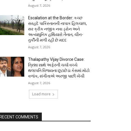
August 7, 2026
Escalation at the Border: કચ્છ
સરહદે પાકિસ્તાનની નાપાક હિલચાલ,
સર ક્રીક નજીક નવા ડ્રોન અને
અત્યાધુનિક હથિયારો તૈનાત, ચીન-
તુર્કીની મળી રહી છે મદદ
August 7, 2026
Thalapathy Vijay Divorce Case:
ત્રિશા સાથે અફેરની ચર્ચા વચ્ચે
થલાપતિ વિજયના છૂટાછેડા કેસમાં મોટો
વળાંક, સંગીતાએ અરજી પાછી ખેંચી
August 7, 2026
Load more
RECENT COMMENTS