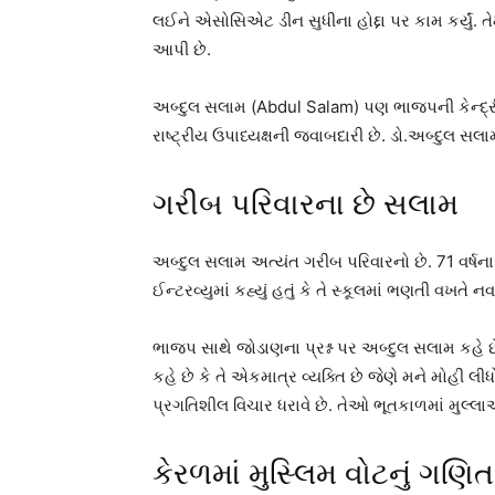
લઈને એસોસિએટ ડીન સુધીના હોદ્દા પર કામ કર્યું. ત
આપી છે.
અબ્દુલ સલામ (Abdul Salam) પણ ભાજપની કેન્દ્રી
રાષ્ટ્રીય ઉપાધ્યક્ષની જવાબદારી છે. ડો.અબ્દુલ સલામ
ગરીબ પરિવારના છે સલામ
અબ્દુલ સલામ અત્યંત ગરીબ પરિવારનો છે. 71 વર્
ઈન્ટરવ્યુમાં કહ્યું હતું કે તે સ્કૂલમાં ભણતી વખત
ભાજપ સાથે જોડાણના પ્રશ્ન પર અબ્દુલ સલામ કહે છે
કહે છે કે તે એકમાત્ર વ્યક્તિ છે જેણે મને મોહી
પ્રગતિશીલ વિચાર ધરાવે છે. તેઓ ભૂતકાળમાં મુલ
કેરળમાં મુસ્લિમ વોટનું ગણિત