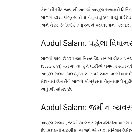
કેરળની સીટ જ્યાંથી ભાજપે અબ્દુલ સલામને ટિકિટ આ
ભાજપ દ્વારા કોંગ્રેસ, તેના નેતૃત્વ હેઠળના યુનાઈટે
અને લેફ્ટ ડેમોક્રેટિક ફ્રન્ટને પડકારવાના પ્રયાસ 
Abdul Salam: પહેલા વિધા
ભાજપે અગાઉ 2016માં તિરુર વિધાનસભા બેઠક પરથી 
(5.33 ટકા) મત મળ્યા. હવે પાર્ટીએ લગભગ સાત વર્
અબ્દુલ સલામ મલપ્પુરમ સીટ પર રમત બદલી શકે છે. 
મેદાનમાં ઉતારીને ભાજપે કોંગ્રેસના નેતૃત્વવાળી 
અહીંથી સાંસદ છે.
Abdul Salam: જમીન વ્યવસ્થ
અબ્દુલ સલામ, જેઓ કાલિકટ યુનિવર્સિટીના વાઇસ ચા
છે. 2019ની ચૂંટણીમાં ભાજપે એકપણ મુસ્લિમ ઉમેદવા