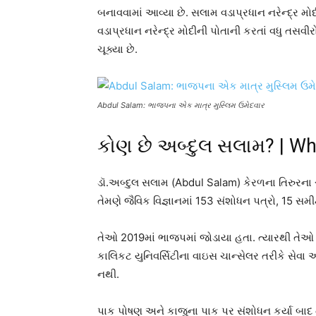
બનાવવામાં આવ્યા છે. સલામ વડાપ્રધાન નરેન્દ્ર મ
વડાપ્રધાન નરેન્દ્ર મોદીની પોતાની કરતાં વધુ તસવ
ચૂક્યા છે.
Abdul Salam: ભાજપના એક માત્ર મુસ્લિમ ઉમેદવાર
કોણ છે અબ્દુલ સલામ? | Wh
ડૉ.અબ્દુલ સલામ (Abdul Salam) કેરળના તિરુરના ર
તેમણે જૈવિક વિજ્ઞાનમાં 153 સંશોધન પત્રો, 15 સમીક
તેઓ 2019માં ભાજપમાં જોડાયા હતા. ત્યારથી તેઓ પા
કાલિકટ યુનિવર્સિટીના વાઇસ ચાન્સેલર તરીકે સેવા
નથી.
પાક પોષણ અને કાજુના પાક પર સંશોધન કર્યા બાદ 