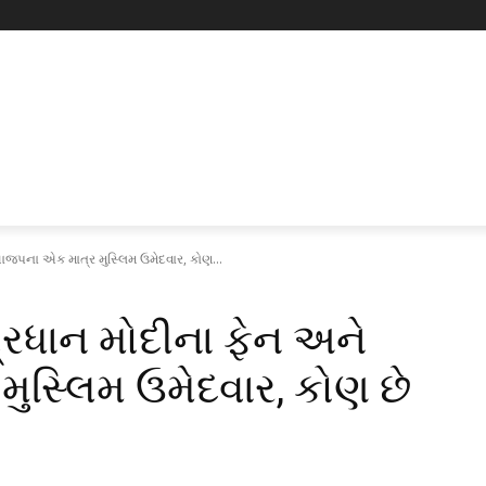
ાજપના એક માત્ર મુસ્લિમ ઉમેદવાર, કોણ...
્રધાન મોદીના ફેન અને
ુસ્લિમ ઉમેદવાર, કોણ છે