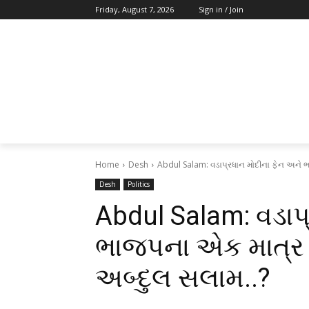
Friday, August 7, 2026
Sign in / Join
Home
Desh
Abdul Salam: વડાપ્રધાન મોદીના ફેન અને ભ
Desh
Politics
Abdul Salam: વડાપ
ભાજપના એક માત્ર મ
અબ્દુલ સલામ..?