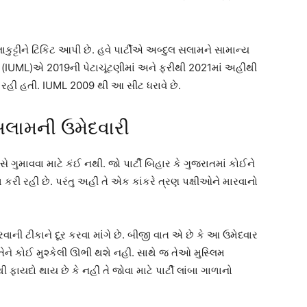
ાકુટ્ટીને ટિકિટ આપી છે. હવે પાર્ટીએ અબ્દુલ સલામને સામાન્ય
ીગ (IUML)એ 2019ની પેટાચૂંટણીમાં અને ફરીથી 2021માં અહીંથી
મે રહી હતી. IUML 2009 થી આ સીટ ધરાવે છે.
સલામની ઉમેદવારી
સે ગુમાવવા માટે કંઈ નથી. જો પાર્ટી બિહાર કે ગુજરાતમાં કોઈને
 કરી રહી છે. પરંતુ અહીં તે એક કાંકરે ત્રણ પક્ષીઓને મારવાનો
રવાની ટીકાને દૂર કરવા માંગે છે. બીજી વાત એ છે કે આ ઉમેદવાર
ેને કોઈ મુશ્કેલી ઊભી થશે નહીં. સાથે જ તેઓ મુસ્લિમ
 ફાયદો થાય છે કે નહીં તે જોવા માટે પાર્ટી લાંબા ગાળાનો