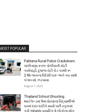
MOST POPULAR
Palitana Rural Police Crackdown:
પાલીતાણા રૂરલ પોલીસની મોટી
કાર્યવાહી, દુધાળા-ઘેટી રોડ પરથી રૂ.
2.46 લાખના વિદેશી દારૂ અને કાર સાથે
બે શખ્સો ઝડપાયા
August 7, 2026
Thailand School Shooting:
થાઈલેન્ડમાં 9મા ધોરણના વિદ્યાર્થીએ
ઘરમાં દાદા-દાદીને માર્યા પછી સ્કૂલમાં
કર્યું આંધાધૂંધ ફાયરિંગ, 6 લોકોના મોત