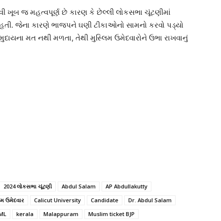
ી ખૂબ જ મહત્વપૂર્ણ છે કારણ કે છેલ્લી લોકસભા ચૂંટણીમાં
હતી. જેના કારણે ભાજપને ઘણી ટીકાઓનો સામનો કરવો પડ્યો
મુદાયના મત નથી મળતા, તેથી મુસ્લિમ ઉમેદવારોને ઉભા રાખવાનું
2024 લોકસભા ચૂંટણી
Abdul Salam
AP Abdullakutty
િમ ઉમેદવાર
Calicut University
Candidate
Dr. Abdul Salam
ML
kerala
Malappuram
Muslim ticket BJP