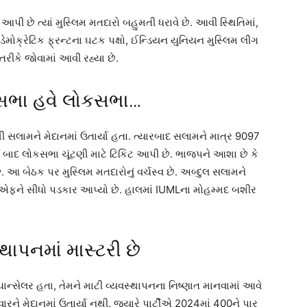
પી છે ત્યાં મુસ્લિમ મતદારો બહુમતી ધરાવે છે. આવી સ્થિતિમાં,
ડ ડેમોક્રેટિક ફ્રન્ટના ઘટક પક્ષો, ઈન્ડિયન યુનિયન મુસ્લિમ લીગ
તરીકે જોવામાં આવી રહ્યા છે.
નસભા હવે લોકસભા…
સલામને મેદાનમાં ઉતાર્યા હતા. ત્યારબાદ સલામને માત્ર 9097
ષ બાદ લોકસભા ચૂંટણી માટે ટિકિટ આપી છે. ભાજપને આશા છે કે
આ બેઠક પર મુસ્લિમ મતદારોનું વર્ચસ્વ છે. અબ્દુલ સલામને
યુડીએફને સીધો પડકાર આપ્યો છે. હાલમાં IUMLના મોહમ્મદ બશીર
ાપનમાં માસ્ટરી છે
ન્સેલર હતા, તેમને માટી વ્યવસ્થાપનના નિષ્ણાત માનવામાં આવે
રને મેદાનમાં ઉતાર્યા નથી. જયારે પાર્ટીએ 2024માં 400ને પાર