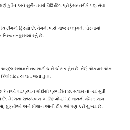
ેમણે કુવૈત અને સુરીનામમાં વિઝિટિંગ પ્રોફેસર તરીકે પણ સેવા
ય ટીમનો હિસ્સો છે. તેમની પાસે ભાજપ લઘુમતી મોરચામાં
 તિરુવનંતપુરમમાં રહે છે.
ષના અબ્દુલ સલામને નવ ભાઈ અને એક બહેન છે. તેણે એકવાર એક
ે નવ કિલોમીટર ચાલતા જતા હતા.
 કે તેઓ વડાપ્રધાન મોદીથી પ્રભાવિત છે. સલામ તો ત્યાં સુધી
 લીધો છે. કેરળના રાજ્યપાલ આરિફ મોહમ્મદ ખાનની જેમ સલામ
્લાઓ, મુફ્તીઓ અને મૌલાનાઓની ટીકાઓ પણ કરી ચુક્યા છે.