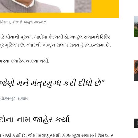
મેદવાર, કોણ છે અબ્દુલ સલામ..?
ે પોતાની પ્રથમ યાદીમાં કેરળથી ડો.અબ્દુલ સલામને ટિકિટ
મુસ્લિમ છે. ત્યારથી અબ્દુલ સલામ સતત હેડલાઇન્સમાં છે.
 કરતા ક્યારેય થાકતા નથી.
ે મને મંત્રમુગ્ધ કરી દીધો છે”
-ડો.અબ્દુલ સલામ
ના ​​નામ જાહેર કર્યા
નક્કી કર્યા છે. જેમાં મલપ્પુરમથી ડો.અબ્દુલ સલામને ઉમેદવાર