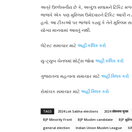
અત્રે ઉલ્લેખનીય છે કે, અબ્દુલ સલામને ટિકિટ મળવ
ભાજપે એક પણ મુસ્લિમ ઉમેદવારને ટિકિટ આપી ન 
હતો. આ ટીકાઓ પર ભાજપે કહ્યું કે તેને મુસ્લિમ સ
યોગ્ય માનવામાં આવતું નથી.
લેટેસ્ટ સમાચાર માટે
અહી કલિક કરો
યુ-ટ્યુબ ચેનલમાં શોર્ટ્સ જોવા
અહીં કલિક કરો
ગુજરાતના મહત્વના સમાચાર માટે
અહીં ક્લિક કરો
રોમાંચક સમાચાર માટે
અહીં ક્લિક કરો
TAGS
2024 Lok Sabha elections
2024 लोकसभा चुनाव
BJP Minority Front
BJP Muslim candidate
BJP મુસ્લ
general election
Indian Union Muslim League
IU