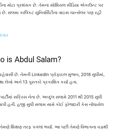
ોદીના મોટા પ્રશંસક છે. તેમના સોશિયલ મીડિયા એકાઉન્ટ પર
ીરો છે. સલમા કાલિકટ યુનિવર્સિટીના વાઇસ ચાન્સેલર પણ રહી
o is Abdul Salam?
હેવાસી છે. તેમની LinkedIn પ્રોફાઇલ મુજબ, 2018 સુધીમાં,
્ષા લેખો અને 13 પુસ્તકો પ્રકાશિત કર્યા હતા.
ર્ટીમાં સક્રિય નેતા છે. અબ્દુલ સલામે 2011 થી 2015 સુધી
 આપી હતી. હજી સુધી સલામ સામે કોઈ ફોજદારી કેસ નોંધાયેલ
તેમણે શિક્ષણ તરફ પગલાં ભર્યા. આ પછી તેમણે વિભાગના વડાથી