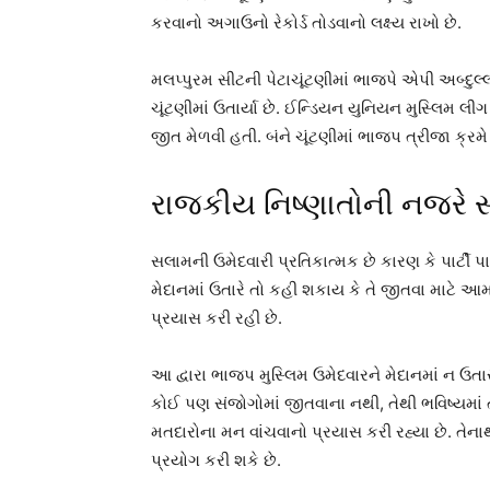
કરવાનો અગાઉનો રેકોર્ડ તોડવાનો લક્ષ્ય રાખો છે.
મલપ્પુરમ સીટની પેટાચૂંટણીમાં ભાજપે એપી અબ્દુલ્લ
ચૂંટણીમાં ઉતાર્યા છે. ઈન્ડિયન યુનિયન મુસ્લિમ લ
જીત મેળવી હતી. બંને ચૂંટણીમાં ભાજપ ત્રીજા ક્ર
રાજકીય નિષ્ણાતોની નજરે 
સલામની ઉમેદવારી પ્રતિકાત્મક છે કારણ કે પાર્ટી પા
મેદાનમાં ઉતારે તો કહી શકાય કે તે જીતવા માટે આમ
પ્રયાસ કરી રહી છે.
આ દ્વારા ભાજપ મુસ્લિમ ઉમેદવારને મેદાનમાં ન ઉતા
કોઈ પણ સંજોગોમાં જીતવાના નથી, તેથી ભવિષ્યમાં ત
મતદારોના મન વાંચવાનો પ્રયાસ કરી રહ્યા છે. તેનાથી
પ્રયોગ કરી શકે છે.